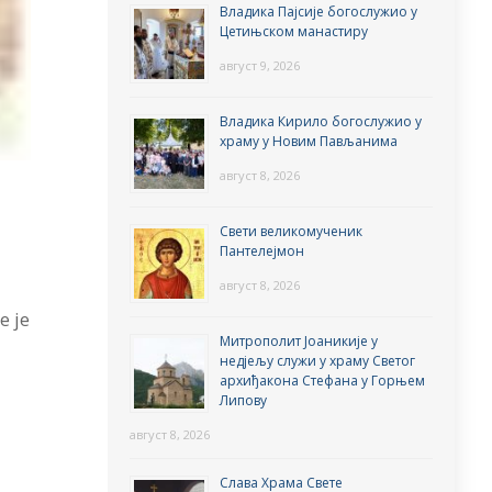
Владика Пајсије богослужио у
Цетињском манастиру
август 9, 2026
Владика Кирило богослужио у
храму у Новим Пављанима
август 8, 2026
Свети великомученик
Пантелејмон
август 8, 2026
е је
Митрополит Јоаникије у
недјељу служи у храму Светог
архиђакона Стефана у Горњем
Липову
и
август 8, 2026
Слава Храма Свете