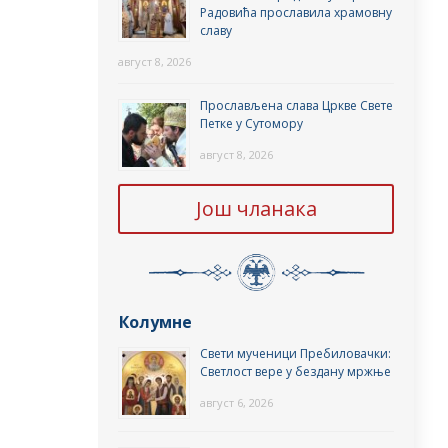
Радовића прославила храмовну
славу
август 8, 2026
Прослављена слава Цркве Свете
Петке у Сутомору
август 8, 2026
Још чланака
Колумне
Свети мученици Пребиловачки:
Светлост вере у бездану мржње
август 6, 2026