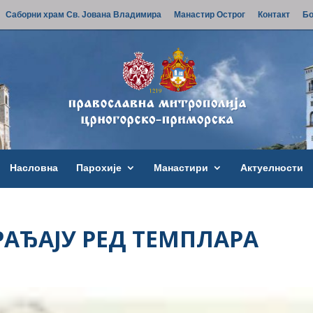
Саборни храм Св. Јована Владимира
Манастир Острог
Контакт
Бо
Насловна
Парохије
Манастири
Актуелности
РАЂАЈУ РЕД ТЕМПЛАРА