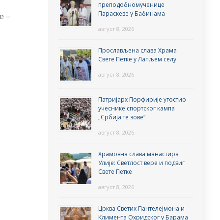
преподобномученице
Параскеве у Бабинама
е –
август 8, 2026
Прослављена слава Храма
Свете Петке у Лапљем селу
август 8, 2026
Патријарх Порфирије угостио
учеснике спортског кампа
„Србија те зове“
август 8, 2026
Храмовна слава манастира
Улије: Светлост вере и подвиг
Свете Петке
август 8, 2026
Црква Светих Пантелејмона и
Климента Охридског у Барама