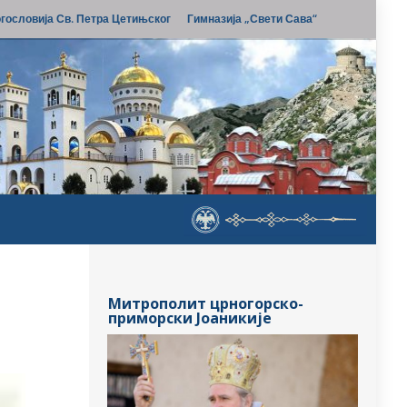
гословија Св. Петра Цетињског
Гимназија „Свети Сава“
Митрополит црногорско-
приморски Јоаникије