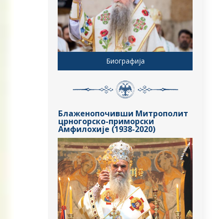
Биографија
Блаженопочивши Митрополит
црногорско-приморски
Амфилохије (1938-2020)