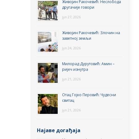
Живојин Ракочевић: Неслобода
другачије говори
јул 27, 2026
Живојин Ракочевић: Злочин на
заветној земљи
јул 24, 2026
Милорад Дурутовић: Амин –
ријеч изнутра
јул 21, 2026
Отац Гојко Перовић: Чудесни
свитац
јул 21, 2026
Најаве догађаја