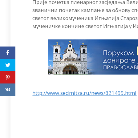
Прије почетка пленарног засједања Вели
званични почетак кампање за обнову сп
светог великомученика Игњатија Староза
мученичке кончине светог Игњатија у И
http://www.sedmitza.ru/news/821499.html