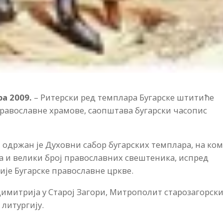
а 2009.
– Ритерски ред темплара Бугарске штитиће
равославне храмове, саопштава бугарски часопис
и одржан је Духовни сабор бугарских темплара, на ком
а и велики број православних свештеника, испред
ије Бугарске православне цркве.
 Димитрија у Старој Загори, Митрополит старозагорск
 литургију.