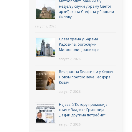
Митрополит Јоаникије у
недјељу служи у храму Светог
архиђакона Стефана у Горњем
Липову
август 8, 2026
Слава храма у Барама
Радовића, богослужи
Митрополит Јоаникије
август 7, 2026
Вечерас на Белависти у Херцег
Новом поетско вече Теодоре
Ковач
август 7, 2026
Најава: У Котору промоција
књиге Владике Григорија
,,Једни другима потребни”
август 7, 2026