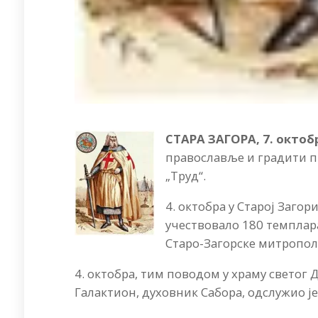
СТАРА ЗАГОРА, 7. октобр
православље и градити п
„Труд“.
4. октобра у Старој Загор
учествовало 180 темплар
Старо-Загорске митропол
4. октобра, тим поводом у храму светог
Галактион, духовник Сабора, одслужио је