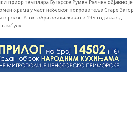
ки приор темплара Бугарске Румен Ралчев објавио је
омен-храма у част небеског покровитеља Старе Загор
горског. 8. октобра обиљежава се 195 година од
стамбулу.