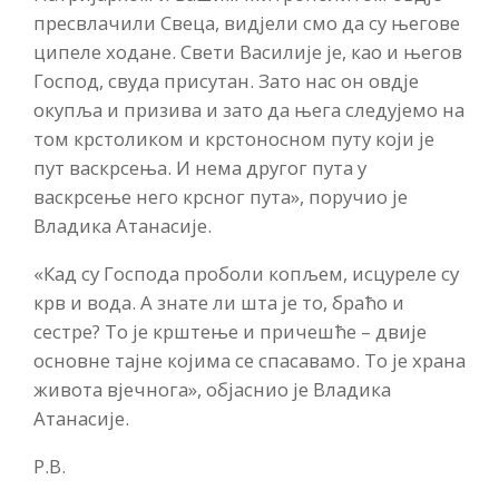
пресвлачили Свеца, видјели смо да су његове
ципеле ходане. Свети Василије је, као и његов
Господ, свуда присутан. Зато нас он овдје
окупља и призива и зато да њега следујемо на
том крстоликом и крстоносном путу који је
пут васкрсења. И нема другог пута у
васкрсење него крсног пута», поручио је
Владика Атанасије.
«Кад су Господа проболи копљем, исцуреле су
крв и вода. А знате ли шта је то, браћо и
сестре? То је крштење и причешће – двије
основне тајне којима се спасавамо. То је храна
живота вјечнога», објаснио је Владика
Атанасије.
Р.В.