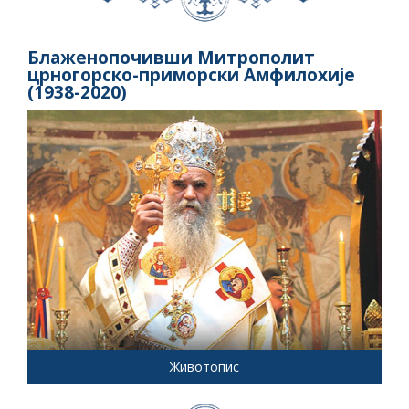
Блаженопочивши Митрополит
црногорско-приморски Амфилохије
(1938-2020)
Животопис