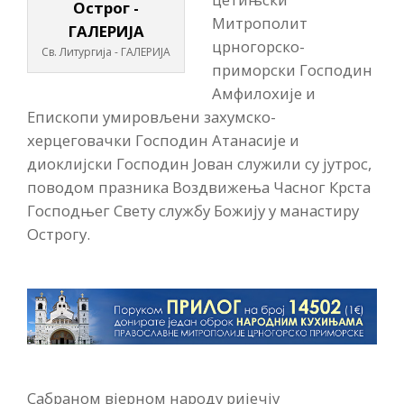
Митрополит
црногорско-
Св. Литургија - ГАЛЕРИЈА
приморски Господин
Амфилохије и
Епископи умировљени захумско-
херцеговачки Господин Атанасије и
диоклијски Господин Јован служили су јутрос,
поводом празника Воздвижења Часног Крста
Господњег Свету службу Божију у манастиру
Острогу.
Сабраном вјерном народу ријечју