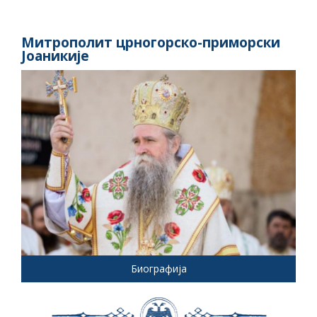
Митрополит црногорско-приморски
Јоаникије
Биографија