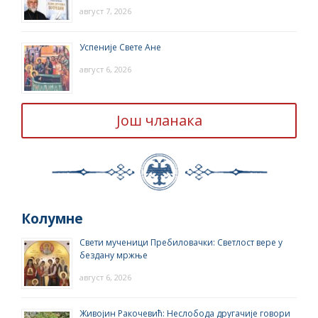
август 7, 2026
Успеније Свете Ане
август 6, 2026
Још чланака
Колумне
Свети мученици Пребиловачки: Светлост вере у
бездану мржње
август 6, 2026
Живојин Ракочевић: Неслобода другачије говори