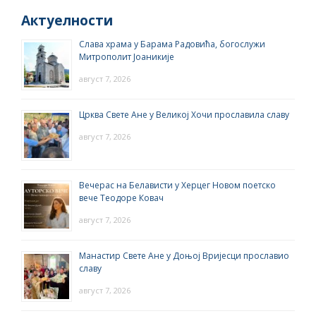
Актуелности
Слава храма у Барама Радовића, богослужи
Митрополит Јоаникије
август 7, 2026
Црква Свете Ане у Великој Хочи прославила славу
август 7, 2026
Вечерас на Белависти у Херцег Новом поетско
вече Теодоре Ковач
август 7, 2026
Манастир Свете Ане у Доњој Вријесци прославио
славу
август 7, 2026