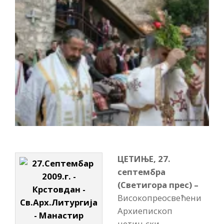
ЦЕТИЊЕ, 27.
септембра
(Светигора прес) –
Високопреосвећени
Архиепископ
цетињски