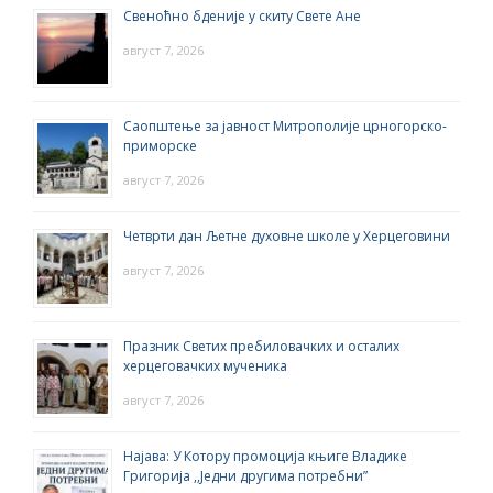
Свеноћно бденије у скиту Свете Ане
август 7, 2026
Саопштење за јавност Митрополије црногорско-
приморске
август 7, 2026
Четврти дан Љетне духовне школе у Херцеговини
август 7, 2026
Празник Светих пребиловачких и осталих
херцеговачких мученика
август 7, 2026
Најава: У Котору промоција књиге Владике
Григорија ,,Једни другима потребни”