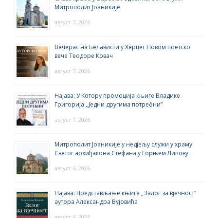
Митрополит Јоаникије
август 7, 2026
Вечерас на Белависти у Херцег Новом поетско
вече Теодоре Ковач
август 7, 2026
Најава: У Котору промоција књиге Владике
Григорија ,,Једни другима потребни”
август 7, 2026
Митрополит Јоаникије у недјељу служи у храму
Светог архиђакона Стефана у Горњем Липову
август 6, 2026
Најава: Представљање књиге „Залог за вјечност“
аутора Александра Вујовића
август 6, 2026