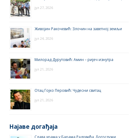
јул 27, 2026
Живојин Ракочевић: Злочин на заветној земљи
јул 24, 2026
Милорад Дурутовић: Амин – ријеч изнутра
јул 21, 2026
Отац Гојко Перовић: Чудесни свитац
јул 21, 2026
Најаве догађаја
Слава храма у Барама Радовића, богослужи