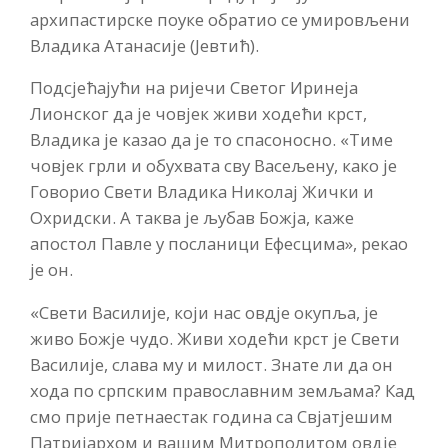
архипастирске поуке обратио се умировљени
Владика Атанасије (Јевтић).
Подсјећајући на ријечи Светог Иринеја
Лионског да је човјек живи ходећи крст,
Владика је казао да је то спасоносно. «Тиме
човјек грли и обухвата сву Васељену, како је
Говорио Свети Владика Николај Жички и
Охридски. А таква је љубав Божја, каже
апостол Павле у посланици Ефесцима», рекао
је он.
«Свети Василије, који нас овдје окупља, је
живо Божје чудо. Живи ходећи крст је Свети
Василије, слава му и милост. Знате ли да он
хода по српским православним земљама? Кад
смо прије петнаестак година са Свјатјешим
Патријархом и вашим Митрополитом овдје