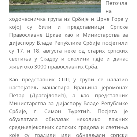
Петочла
на
ходочасничка група из Србије и Црне Горе у
којој су били и представници Српске
Православне Цркве као и Министарства за
дијаспору Владе Републике Србије посјетили
су 17. и 18. августа неке од старих српских
светиња у Скадру и околини гдје и данас
живи око 3000 православних Срба.
Као представник СПЦ у групи се налазио
настојатељ манастира Врањина јеромонах
Петар (Драгојловић), а као представник
Министарства за дијаспору Владе Републике
Србије, г. Симон Ђуретић. Посјета је
обухватала обилазак неколико важних
средњевјековних српских градова и светиња
које су градили или обнављали српски