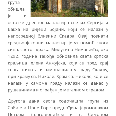
група
обишла
је и
остатке древног манастира светих Сергија и
Вакха на ријеци Бојани, који се налази у
непосредној близини Скадра. Овај познати
средњовјековни манастир је уз помоћ свога
сина, светог краља Милутина Немањића, око
1292. године такође обновила света српска
краљица Јелена Анжујска, која се пред крај
свога живота и замонашила у граду Скадру,
при храму св. Николе. Храм св. Николе, који се
налази у самоме граду налази се данас у
рушевинама и ограђен је металном оградом.
Другога дана свога ходочашћа група из
Србије и Црне Горе предвођена јеромонахом
Петром Драгојловићем и г. Симоном