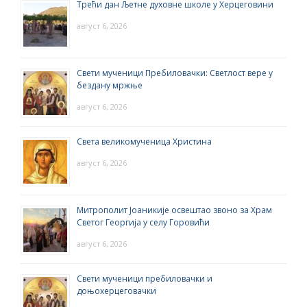
Трећи дан Љетне духовне школе у Херцеговини
август 6, 2026
Свети мученици Пребиловачки: Светлост вере у
бездану мржње
август 6, 2026
Света великомученица Христина
август 6, 2026
Митрополит Јоаникије освештао звоно за Храм
Светог Георгија у селу Горовићи
август 6, 2026
Свети мученици пребиловачки и
доњохерцеговачки