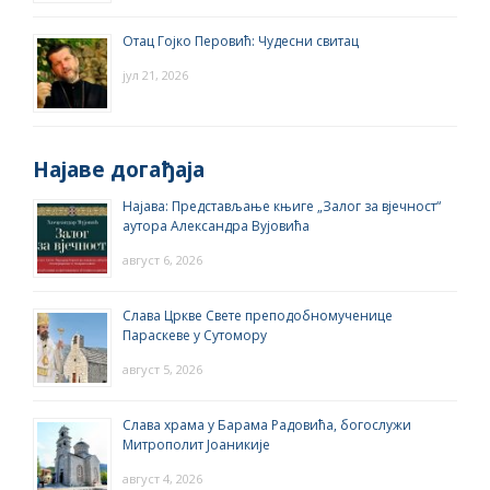
Отац Гојко Перовић: Чудесни свитац
јул 21, 2026
Најаве догађаја
Најава: Представљање књиге „Залог за вјечност“
аутора Александра Вујовића
август 6, 2026
Слава Цркве Свете преподобномученице
Параскеве у Сутомору
август 5, 2026
Слава храма у Барама Радовића, богослужи
Митрополит Јоаникије
август 4, 2026