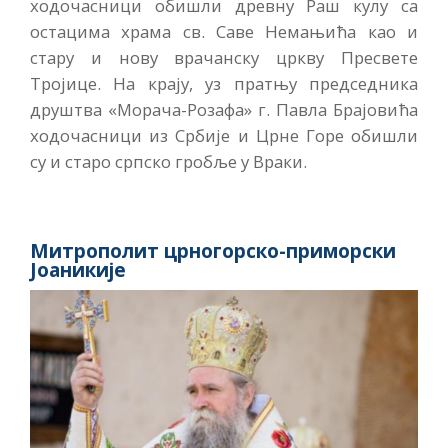
ходочасници обишли древну Раш кулу са
остацима храма св. Саве Немањића као и
стару и нову врачанску цркву Пресвете
Тројице. На крају, уз пратњу председника
друштва «Морача-Розафа» г. Павла Брајовића
ходочасници из Србије и Црне Горе обишли
су и старо српско гробље у Враки.
Митрополит црногорско-приморски
Јоаникије