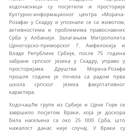
ходочасници су посјетили и просторије
Културно-информационог центра «Морача-
Розафа» у Скадру и упознали се са животом,
активностима и проблемима православних
Срба у Албанији. Залагањем Митрополита
Црногорско-приморског Г. Амфилохија и
Владе Републике Србије, после 75 година
забране српског језика у Скадру, управо у
просторијама Друштва Морача-Розафа
прошле године је почела са радом прва
школа српског језика факултативног
карактера.
Ходочашће групе из Србије и Црне Горе се
завршило посјетом Враки, која је доскора
била насељена са око 25 000 Срба, што
нажалост данас није случај. У Враки су