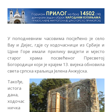
У поподневним часовима посјећено је село
Вау и Дејес, гдје су ходочасници из Србије и
Црне Горе имали прилику видјети и мјесто
старог храма посвећеног Пресветој
Богородици који је крајем 13. вијека обновила
света српска краљица Јелена Анжујска.
Такође,
истога
дана,
ходочас
ничка