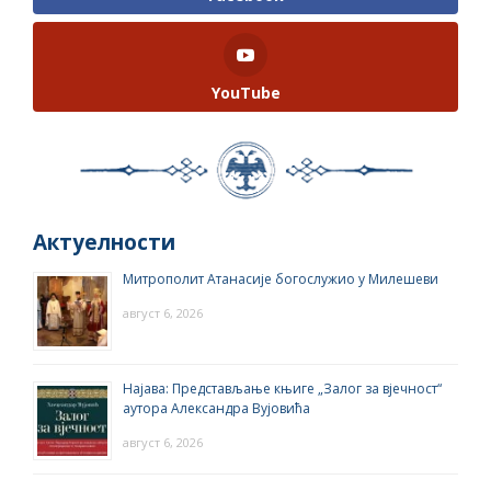
YouTube
Актуелности
Митрополит Атанасије богослужио у Милешеви
август 6, 2026
Најава: Представљање књиге „Залог за вјечност“
аутора Александра Вујовића
август 6, 2026