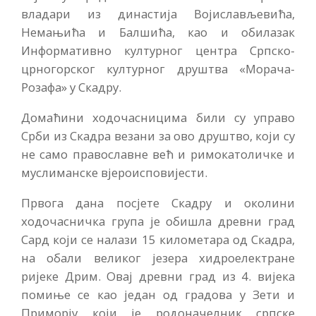
владари из династија Војислављевића,
Немањића и Балшића, као и обилазак
Информативно културног центра Српско-
црногорског културног друштва «Морача-
Розафа» у Скадру.
Домаћини ходочасницима били су управо
Срби из Скадра везани за ово друштво, који су
не само православне већ и римокатоличке и
муслиманске вјероисповијести.
Првога дана посјете Скадру и околини
ходочасничка група је обишла древни град
Сард који се налази 15 километара од Скадра,
на обали великог језера хидроелектране
ријеке Дрим. Овај древни град из 4. вијека
помиње се као један од градова у Зети и
Приморју који је родоначелник српске