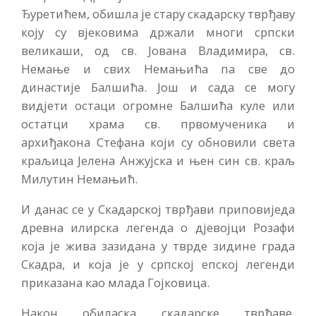
Ђуретићем, обишла је стару скадарску тврђаву
коју су вјековима држали многи српски
великаши, од св. Јована Владимира, св.
Немање и свих Немањића па све до
династије Балшића. Још и сада се могу
видјети остаци огромне Балшића куле или
остатци храма св. првомученика и
архиђакона Стефана који су обновили света
краљица Јелена Анжујска и њен син св. краљ
Милутин Немањић.
И данас се у Скадарској тврђави приповиједа
древна илирска легенда о дјевојци Розафи
која је жива зазидана у тврде зидине града
Скадра, и која је у српској епској легенди
приказана као млада Гојковица.
Након обиласка скадарске тврђаве,