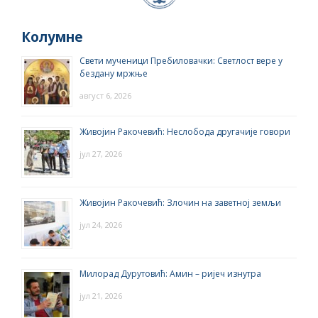
Колумне
Свети мученици Пребиловачки: Светлост вере у
бездану мржње
август 6, 2026
Живојин Ракочевић: Неслобода другачије говори
јул 27, 2026
Живојин Ракочевић: Злочин на заветној земљи
јул 24, 2026
Милорад Дурутовић: Амин – ријеч изнутра
јул 21, 2026