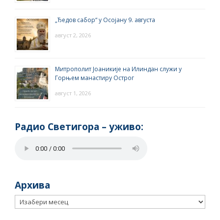
„Ђедов сабор“ у Осојану 9. августа
август 2, 2026
Митрополит Јоаникије на Илиндан служи у
Горњем манастиру Острог
август 1, 2026
Радио Светигора – yживо:
Архива
Архива