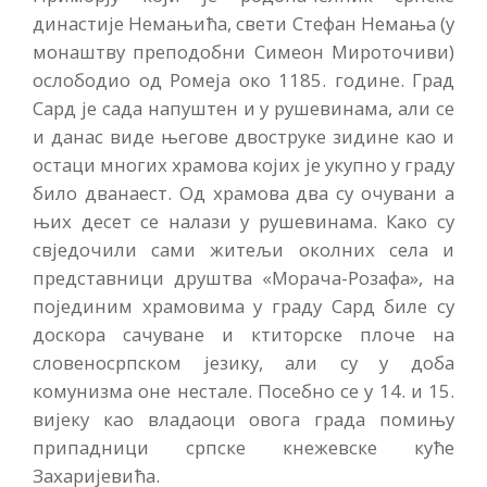
династије Немањића, свети Стефан Немања (у
монаштву преподобни Симеон Мироточиви)
ослободио од Ромеја око 1185. године. Град
Сард је сада напуштен и у рушевинама, али се
и данас виде његове двоструке зидине као и
остаци многих храмова којих је укупно у граду
било дванаест. Од храмова два су очувани а
њих десет се налази у рушевинама. Како су
свједочили сами житељи околних села и
представници друштва «Морача-Розафа», на
појединим храмовима у граду Сард биле су
доскора сачуване и ктиторске плоче на
словеносрпском језику, али су у доба
комунизма оне нестале. Посебно се у 14. и 15.
вијеку као владаоци овога града помињу
припадници српске кнежевске куће
Захаријевића.