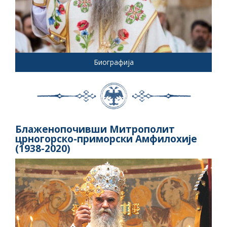
Биографија
Блаженопочивши Митрополит
црногорско-приморски Амфилохије
(1938-2020)