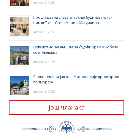
август 5, 2026
Прослављена слава Епархије будимљанско-
никшићке – Света Марија Магдалина
август 5, 2026
Освештано земљиште за будући храм у Бобову
код Пљеваља
август 5, 2026
Саопштење за јавност Митрополије црногорско-
приморске
август 5, 2026
Још чланака