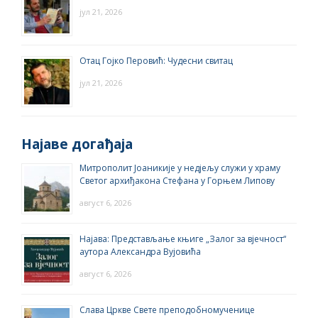
јул 21, 2026
Отац Гојко Перовић: Чудесни свитац
јул 21, 2026
Најаве догађаја
Митрополит Јоаникије у недјељу служи у храму
Светог архиђакона Стефана у Горњем Липову
август 6, 2026
Најава: Представљање књиге „Залог за вјечност“
аутора Александра Вујовића
август 6, 2026
Слава Цркве Свете преподобномученице