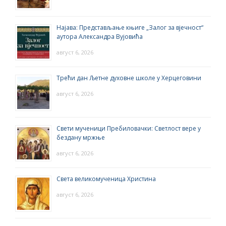
Најава: Представљање књиге „Залог за вјечност“
аутора Александра Вујовића
август 6, 2026
Трећи дан Љетне духовне школе у Херцеговини
август 6, 2026
Свети мученици Пребиловачки: Светлост вере у
бездану мржње
август 6, 2026
Света великомученица Христина
август 6, 2026