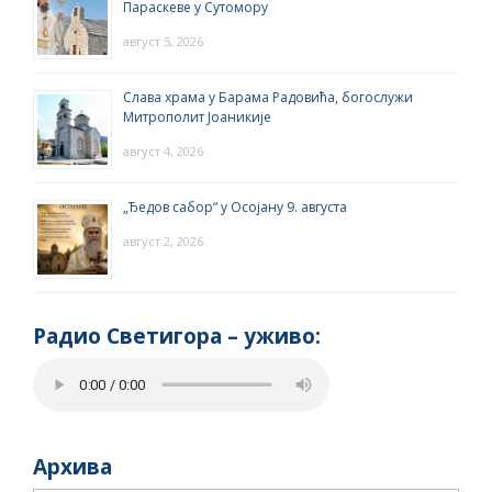
Параскеве у Сутомору
август 5, 2026
Слава храма у Барама Радовића, богослужи
Митрополит Јоаникије
август 4, 2026
„Ђедов сабор“ у Осојану 9. августа
август 2, 2026
Радио Светигора – yживо:
Архива