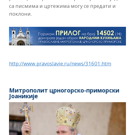
са писмима и цртежима могу се предати и
поклони.
http://www.pravoslavie.ru/news/31601.htm
Митрополит црногорско-приморски
Јоаникије