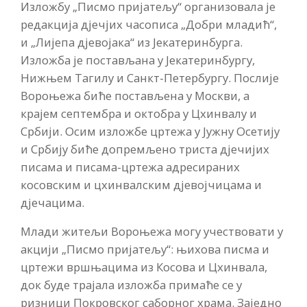
Изложбу „Писмо пријатељу“ организовала је
редакција дјечјих часописа „Добри младић“,
и „Лијепа дјевојака“ из Јекатеринбурга.
Изложба је постављана у Јекатеринбургу,
Нижњем Тагилу и Санкт-Петербургу. Послије
Вороњежа биће постављена у Москви, а
крајем септембра и октобра у Цхинвалу и
Србији. Осим изложбе цртежа у Јужну Осетију
и Србију биће допремљено триста дјечијих
писама и писама-цртежа адресираних
косовским и цхинвалским дјевојчицама и
дјечацима.
Млади житељи Вороњежа могу учествовати у
акцији „Писмо пријатељу“: њихова писма и
цртежи вршњацима из Косова и Цхинвала,
док буде трајала изложба примаће се у
ризници Покровског саборног храма. Заједно