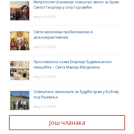
Митрополит Јоаникије освештао звоно за Храм
Светог Георгија у селу Горовићи
август 6, 2026
Свети мученици пребиловачки и
доњохерцеговачки
август 5, 2026
Прослављена слава Епархије будимљанско-
никшићке – Света Марија Магдалина
август 5, 2026
Освештано земљиште за будући храм у Бобову
код Пљеваља
август 5, 2026
Још чланака