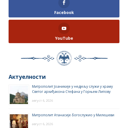
Facebook
YouTube
Актуелности
Митрополит Јоаникије у недјељу служи у храму
Светог архиђакона Стефана у Горњем Липову
август 6, 2026
Митрополит Атанасије богослужио у Милешеви
август 6, 2026