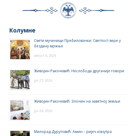
Колумне
Свети мученици Пребиловачки: Светлост вере у
бездану мржње
август 6, 2026
Живојин Ракочевић: Неслобода другачије говори
јул 27, 2026
Живојин Ракочевић: Злочин на заветној земљи
јул 24, 2026
Милорад Дурутовић: Амин – ријеч изнутра