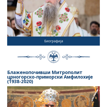
Биографија
Блаженопочивши Митрополит
црногорско-приморски Амфилохије
(1938-2020)