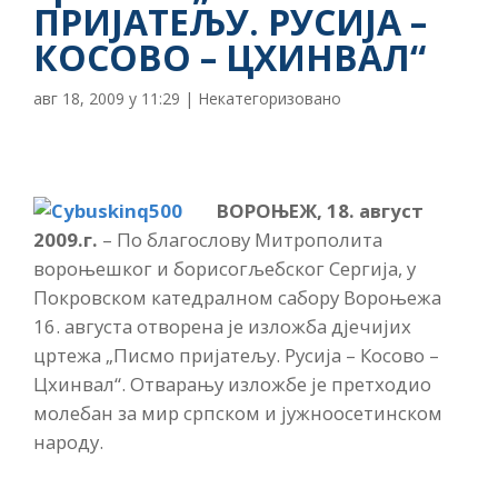
ПРИЈАТЕЉУ. РУСИЈА –
КОСОВО – ЦХИНВАЛ“
авг 18, 2009 у 11:29
|
Некатегоризовано
ВОРОЊЕЖ, 18. август
2009.г.
– По благослову Митрополита
вороњешког и борисогљебског Сергија, у
Покровском катедралном сабору Вороњежа
16. августа отворена је изложба дјечијих
цртежа „Писмо пријатељу. Русија – Косово –
Цхинвал“. Отварању изложбе је претходио
молебан за мир српском и јужноосетинском
народу.