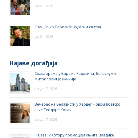
јул 21, 2026
Отац Гојко Перовић: Чудесни свитац
јул 21, 2026
Најаве догађаја
Слава храма у Барама Радовића, богослужи
Митрополит Јоаникије
август 7, 2026
Вечерас на Белависти у Херцег Новом поетско
вече Теодоре Ковач
август 7, 2026
Најава: У Котору промоција књиге Владике