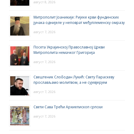
август 8, 2026
Митрополит Јоаникије: Ријеке крви фундинских
јунака однијеле у неповрат међуплеменску омразу
август 7, 2026
Посета Украјинској Православној Цркви
Митрополита немачког Григорија
август 7, 2026
Свештеник Слободан Лукић: Свету Параскеву
прослављамо молитвом, а не сујевјерјем
август 7, 2026
Свети Сава Трећи Архиепископ српски
август 7, 2026