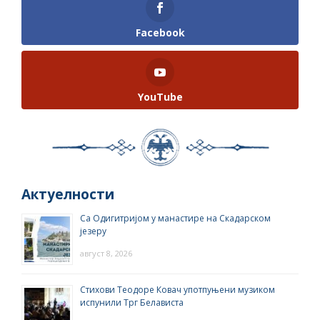
Facebook
YouTube
Актуелности
Са Одигитријом у манастире на Скадарском
језеру
август 8, 2026
Стихови Теодоре Ковач употпуњени музиком
испунили Трг Белависта