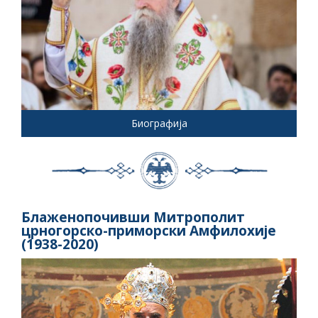
Биографија
Блаженопочивши Митрополит
црногорско-приморски Амфилохије
(1938-2020)