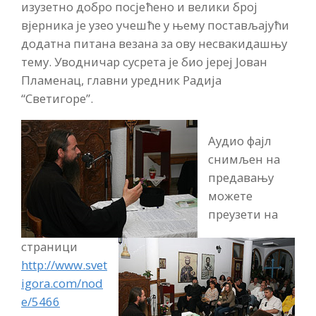
изузетно добро посјећено и велики број
вјерника је узео учешће у њему постављајући
додатна питана везана за ову несвакидашњу
тему. Уводничар сусрета је био јереј Јован
Пламенац, главни уредник Радија
“Светигоре”.
Аудио фајл
снимљен на
предавању
можете
преузети на
страници
http://www.svet
igora.com/nod
e/5466