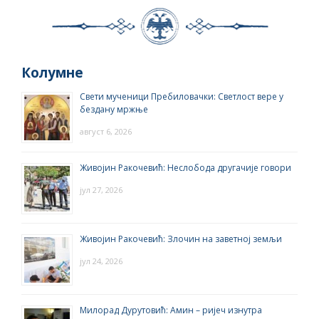
Колумне
Свети мученици Пребиловачки: Светлост вере у
бездану мржње
август 6, 2026
Живојин Ракочевић: Неслобода другачије говори
јул 27, 2026
Живојин Ракочевић: Злочин на заветној земљи
јул 24, 2026
Милорад Дурутовић: Амин – ријеч изнутра