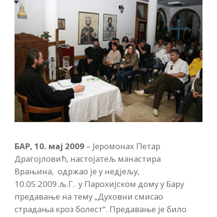
БАР, 10. мај 2009
– Јеромонах Петар
Драгојловић, настојатељ манастира
Врањина, одржао је у недјељу,
10.05.2009.љ.Г. у Парохијском дому у Бару
предавање на тему „Духовни смисао
страдања кроз болест“. Предавање је било