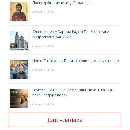
Преподобна мученица Параскева
август 7, 2026
Слава храма у Барама Радовића, богослужи
Митрополит Јоаникије
август 7, 2026
Црква Свете Ане у Великој Хочи прославила славу
август 7, 2026
Вечерас на Белависти у Херцег Новом поетско
вече Теодоре Ковач
август 7, 2026
Још чланака