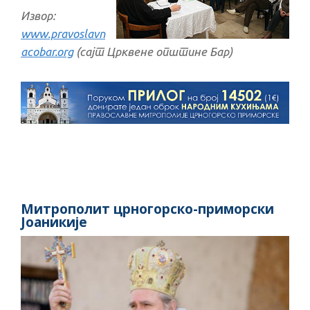
Извор:
www.pravoslavn
acobar.org
(сајт Црквене општине Бар)
Митрополит црногорско-приморски
Јоаникије