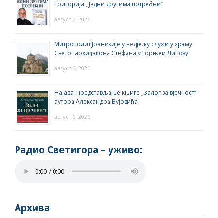
Григорија ,,Једни другима потребни”
август 7, 2026
Митрополит Јоаникије у недјељу служи у храму
Светог архиђакона Стефана у Горњем Липову
август 6, 2026
Најава: Представљање књиге „Залог за вјечност“
аутора Александра Вујовића
август 6, 2026
Радио Светигора – yживо:
Архива