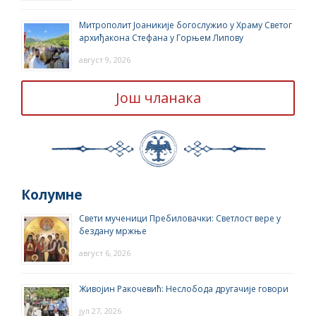
Митрополит Јоаникије богослужио у Храму Светог
архиђакона Стефана у Горњем Липову
август 9, 2026
Још чланака
Колумне
Свети мученици Пребиловачки: Светлост вере у
бездану мржње
август 6, 2026
Живојин Ракочевић: Неслобода другачије говори
јул 27, 2026