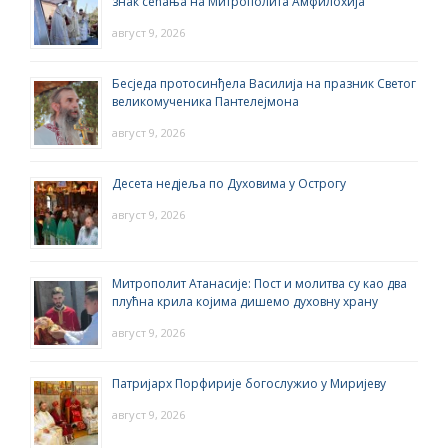
знак сећања на Митрополита Амфилохија
август 9, 2026
Бесједа протосинђела Василија на празник Светог
великомученика Пантелејмона
август 9, 2026
Десета недјеља по Духовима у Острогу
август 9, 2026
Митрополит Атанасије: Пост и молитва су као два
плућна крила којима дишемо духовну храну
август 9, 2026
Патријарх Порфирије богослужио у Миријеву
август 9, 2026