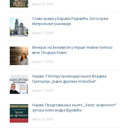
август 8, 2026
Слава храма у Барама Радовића, богослужи
Митрополит Јоаникије
август 7, 2026
Вечерас на Белависти у Херцег Новом поетско
вече Теодоре Ковач
август 7, 2026
Најава: У Котору промоција књиге Владике
Григорија ,,Једни другима потребни”
август 7, 2026
Најава: Представљање књиге „Залог за вјечност“
аутора Александра Вујовића
август 6, 2026