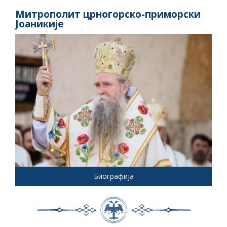
Митрополит црногорско-приморски
Јоаникије
Биографија