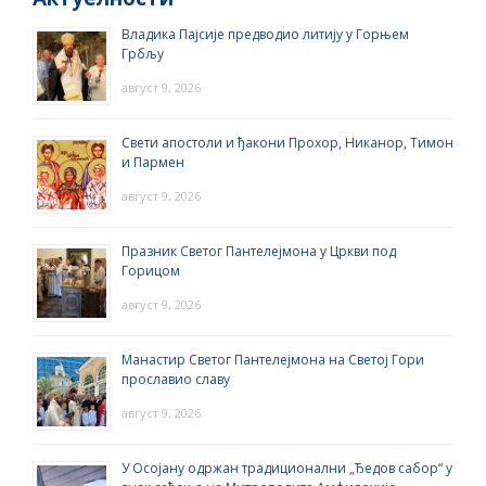
Владика Пајсије предводио литију у Горњем
Грбљу
август 9, 2026
Свети апостоли и ђакони Прохор, Никанор, Тимон
и Пармен
август 9, 2026
Празник Светог Пантелејмона у Цркви под
Горицом
август 9, 2026
Манастир Светог Пантелејмона на Светој Гори
прославио славу
август 9, 2026
У Осојану одржан традиционални „Ђедов сабор“ у