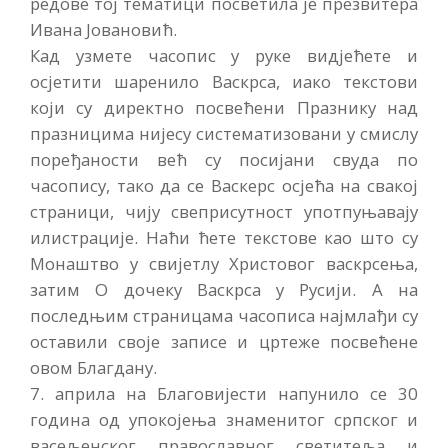
редове тој тематици посветила је презвитера
Ивана Јовановић.
Кад узмете часопис у руке видјећете и
осјетити шаренило Васкрса, иако текстови
који су директно посвећени Празнику над
празницима нијесу систематизовани у смислу
поређаности већ су посијани свуда по
часопису, тако да се Васкерс осјећа на свакој
страници, чију свеприсутност употпуњавају
илистрације. Наћи ћете текстове као што су
Монаштво у свијетлу Христовог васкрсења,
затим О дочеку Васкрса у Русији. А на
последњим страницама часописа најмлађи су
оставили своје записе и цртеже посвећене
овом Благдану.
7. априла на Благовијести напунило се 30
година од упокојења знаменитог српског и
васељенског православног светитеља и