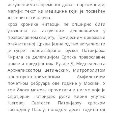
искушењима савременог доба – наркоманији,
магији; текст из медицине који је посвећен
љековитости чајева.
Кроз хронике читаоци ће опширно бити
упознати са актуелним дешавањима у
православном свијету, Помијесним црквама и
отачаственој Цркви. Једна од тих актуелности
је сусрет новоизабраног руског Патријарха
Кирила са делегацијом Српске православне
цркве и предсједника Русије Д. Медведева са
Архиепископом цетињским, Митрополитом
црногорско-приморским Амфилохијем
почетком фебруара ове године у Москви. У
том блоку можете прочитати и писмо које је
Свјатјејши Патријарх руски Кирил упутио
Његовој Светости Патријарху српском
господину Павлу, поводом десет година од