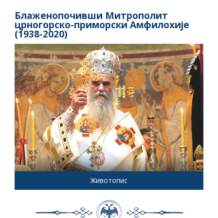
Блаженопочивши Митрополит
црногорско-приморски Амфилохије
(1938-2020)
Животопис