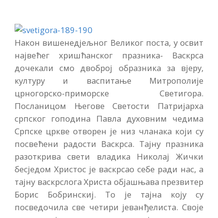
Након вишенедјељног Великог поста, у освит
највећег хришћанског празника- Васкрса
дочекали смо двоброј образника за вјеру,
културу и васпитање Митрополије
црногорско-приморске Светигора.
Посланицом Његове Светости Патријарха
српског гоподина Павла духовним чедима
Српске цркве отворен је низ чланака који су
посвећени радости Васкрса. Тајну празника
разоткрива свети владика Николај Жички
бесједом Христос је васкрсао себе ради нас, а
тајну васкрслога Христа објашњава презвитер
Борис Бобринскиј. То је тајна коју су
посведочила све четири јеванђелиста. Своје