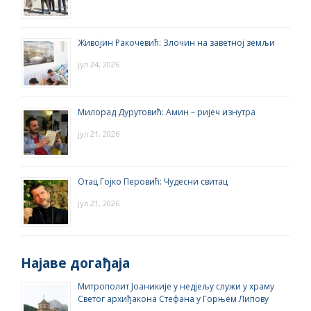
Живојин Ракочевић: Злочин на заветној земљи
јул 24, 2026
Милорад Дурутовић: Амин – ријеч изнутра
јул 21, 2026
Отац Гојко Перовић: Чудесни свитац
јул 21, 2026
Најаве догађаја
Митрополит Јоаникије у недјељу служи у храму
Светог архиђакона Стефана у Горњем Липову