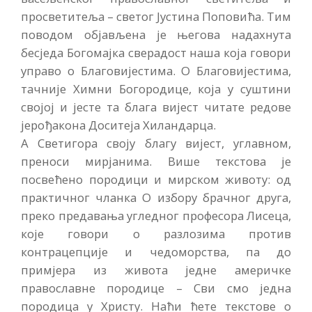
просветитеља – светог Јустина Поповића. Тим
поводом објављена је његова надахнута
бесједа Богомајка сверадост наша која говори
управо о Благовијестима. О Благовијестима,
тачније Химни Богородице, која у суштини
својој и јесте та блага вијест читате редове
јерођакона Доситеја Хиландарца.
А Светигора своју благу вијест, углавном,
преноси мирјанима. Више текстова је
посвећено породици и мирском животу: од
практичног чланка О избору брачног друга,
преко предавања угледног професора Лисеца,
које говори о разлозима против
контрацепције и чедоморства, па до
примјера из живота једне америчке
православне породице – Сви смо једна
породица у Христу. Наћи ћете текстове о