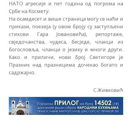
НАТО агресије и пет година од погрома на
Србе на Космету.
На осамдесет и више страница могу се наћи и
прикази, поезија (у овом броју су заступљени
стихови Гара Јовановића), репортаже,
свједочанства, чудеса, бесједе, чланци из
богословља, чланци о језику и многи други.
Како и приличи, нови број Светигоре је
Празник над празницима дочекао богато и
садржајно.
С.Живковић