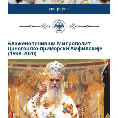
Биографија
Блаженопочивши Митрополит
црногорско-приморски Амфилохије
(1938-2020)