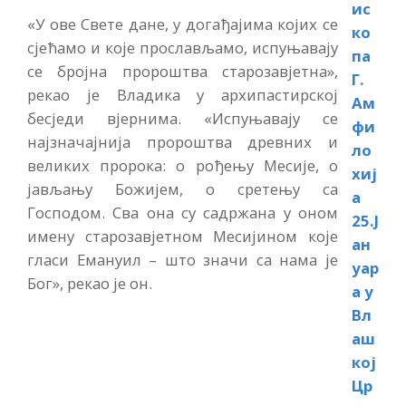
«У ове Свете дане, у догађајима којих се
сјећамо и које прослављамо, испуњавају
се бројна пророштва старозавјетна»,
рекао је Владика у архипастирској
бесједи вјернима. «Испуњавају се
најзначајнија пророштва древних и
великих пророка: о рођењу Месије, о
јављању Божијем, о сретењу са
Господом. Сва она су садржана у оном
имену старозавјетном Месијином које
гласи Емануил – што значи са нама је
Бог», рекао је он.