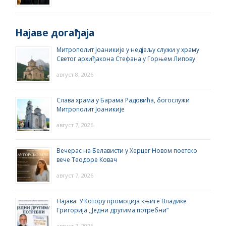
Најаве догађаја
Митрополит Јоаникије у недјељу служи у храму
Светог архиђакона Стефана у Горњем Липову
август 8, 2026
Слава храма у Барама Радовића, богослужи
Митрополит Јоаникије
август 7, 2026
Вечерас на Белависти у Херцег Новом поетско
вече Теодоре Ковач
август 7, 2026
Најава: У Котору промоција књиге Владике
Григорија ,,Једни другима потребни”
август 7, 2026