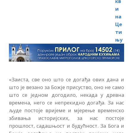
«Заиста, све оно што се догађа ових дана и
што је везано за Божје присуство, оно не само
што се једном догодило, некада у древна
времена, него се непрекидно догађа. За нас
људе постоје вријеме и мјерење временско
збивања историјских, за нас постоје
прошлост, садашњост и будућност. За Бога и