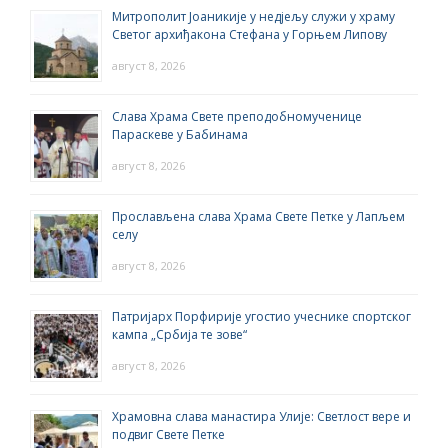
Митрополит Јоаникије у недјељу служи у храму
Светог архиђакона Стефана у Горњем Липову
август 8, 2026
Слава Храма Свете преподобномученице
Параскеве у Бабинама
август 8, 2026
Прослављена слава Храма Свете Петке у Лапљем
селу
август 8, 2026
Патријарх Порфирије угостио учеснике спортског
кампа „Србија те зове“
август 8, 2026
Храмовна слава манастира Улије: Светлост вере и
подвиг Свете Петке