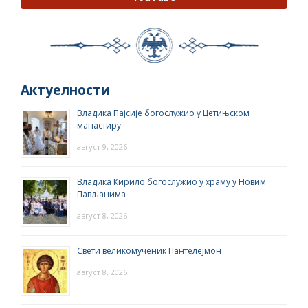
Актуелности
Владика Пајсије богослужио у Цетињском
манастиру
август 9, 2026
Владика Кирило богослужио у храму у Новим
Пављанима
август 8, 2026
Свети великомученик Пантелејмон
август 8, 2026