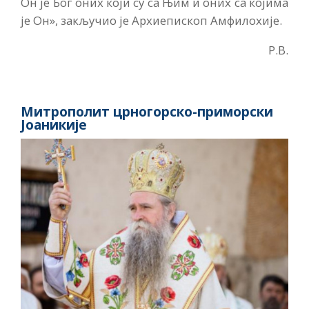
Он је Бог оних који су са Њим и оних са којима
је Он», закључио је Архиепископ Амфилохије.
Р.В.
Митрополит црногорско-приморски
Јоаникије