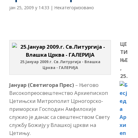
јан 25, 2009 у 14:33
|
Некатегоризовано
ЦЕ
ТИ
ЊЕ
25.Јануар 2009.г. Св.Литургија - Влашка
,
Црква - ГАЛЕРИЈА
25.
Јануар (Светигора Прес)
– Његово
Високопреосвештенство Архиепископ
Цетињски Митрополит Црногорско-
приморски Господин Амфилохије
служио је данас са свештенством Свету
службу Божију у Влашкој цркви на
Цетињу.