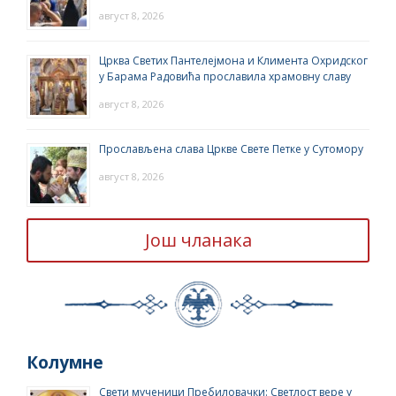
август 8, 2026
Црква Светих Пантелејмона и Климента Охридског
у Барама Радовића прославила храмовну славу
август 8, 2026
Прослављена слава Цркве Свете Петке у Сутомору
август 8, 2026
Још чланака
Колумне
Свети мученици Пребиловачки: Светлост вере у