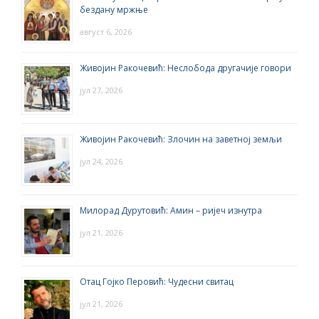
бездану мржње
август 6, 2026
Живојин Ракочевић: Неслобода другачије говори
јул 27, 2026
Живојин Ракочевић: Злочин на заветној земљи
јул 24, 2026
Милорад Дурутовић: Амин – ријеч изнутра
јул 21, 2026
Отац Гојко Перовић: Чудесни свитац
јул 21, 2026