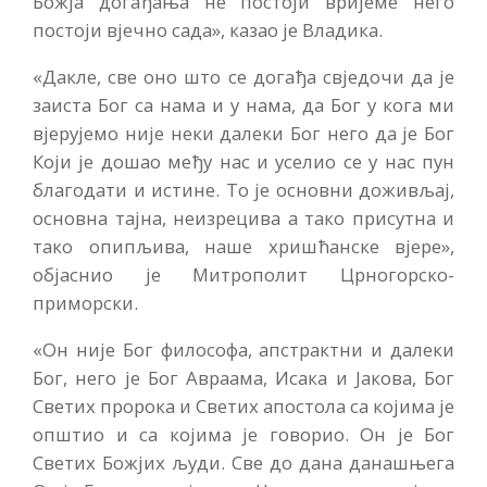
Божја догађања не постоји вријеме него
постоји вјечно сада», казао је Владика.
«Дакле, све оно што се догађа свједочи да је
заиста Бог са нама и у нама, да Бог у кога ми
вјерујемо није неки далеки Бог него да је Бог
Који је дошао међу нас и уселио се у нас пун
благодати и истине. То је основни доживљај,
основна тајна, неизрецива а тако присутна и
тако опипљива, наше хришћанске вјере»,
објаснио је Митрополит Црногорско-
приморски.
«Он није Бог философа, апстрактни и далеки
Бог, него је Бог Авраама, Исака и Јакова, Бог
Светих пророка и Светих апостола са којима је
општио и са којима је говорио. Он је Бог
Светих Божјих људи. Све до дана данашњега