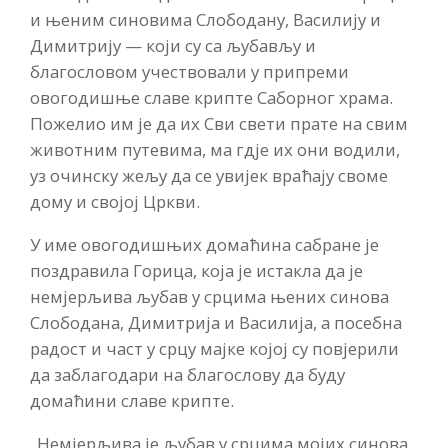
и њеним синовима Слободану, Василију и
Димитрију — који су са љубављу и
благословом учествовали у припреми
овогодишње славе крипте Саборног храма.
Пожелио им је да их Сви свети прате на свим
животним путевима, ма гдје их они водили,
уз очинску жељу да се увијек враћају своме
дому и својој Цркви.
У име овогодишњих домаћина сабране је
поздравила Горица, која је истакла да је
немјерљива љубав у срцима њених синова
Слободана, Димитрија и Василија, а посебна
радост и част у срцу мајке којој су повјерили
да заблагодари на благослову да буду
домаћини славе крипте.
„Немјерљива је љубав у срцима мојих синова