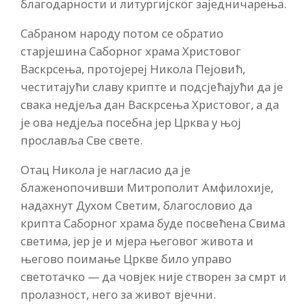
благодарности и литургијског заједничарења.
Сабраном народу потом се обратио
старјешина Саборног храма Христовог
Васкрсења, протојереј Никола Пејовић,
честитајући славу крипте и подсјећајући да је
свака недјеља дан Васкрсења Христовог, а да
је ова недјеља посебна јер Црква у њој
прославља Све свете.
Отац Никола је нагласио да је
блаженопочивши Митрополит Амфилохије,
надахнут Духом Светим, благословио да
крипта Саборног храма буде посвећена Свима
светима, јер је и мјера његовог живота и
његово поимање Цркве било управо
светотачко — да човјек није створен за смрт и
пролазност, него за живот вјечни.