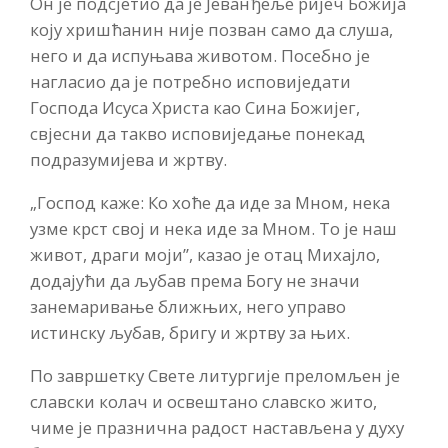
Он је подсјетио да је Јеванђеље ријеч Божија
коју хришћанин није позван само да слуша,
него и да испуњава животом. Посебно је
нагласио да је потребно исповиједати
Господа Исуса Христа као Сина Божијег,
свјесни да такво исповиједање понекад
подразумијева и жртву.
„Господ каже: Ко хоће да иде за Мном, нека
узме крст свој и нека иде за Мном. То је наш
живот, драги моји”, казао је отац Михајло,
додајући да љубав према Богу не значи
занемаривање ближњих, него управо
истинску љубав, бригу и жртву за њих.
По завршетку Свете литургије преломљен је
славски колач и освештано славско жито,
чиме је празнична радост настављена у духу