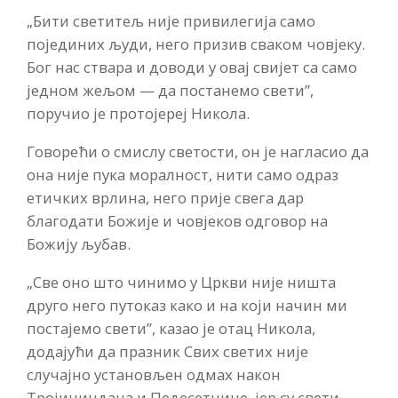
„Бити светитељ није привилегија само
појединих људи, него призив сваком човјеку.
Бог нас ствара и доводи у овај свијет са само
једном жељом — да постанемо свети”,
поручио је протојереј Никола.
Говорећи о смислу светости, он је нагласио да
она није пука моралност, нити само одраз
етичких врлина, него прије свега дар
благодати Божије и човјеков одговор на
Божију љубав.
„Све оно што чинимо у Цркви није ништа
друго него путоказ како и на који начин ми
постајемо свети”, казао је отац Никола,
додајући да празник Свих светих није
случајно установљен одмах након
Тројичиндана и Педесетнице, јер су свети