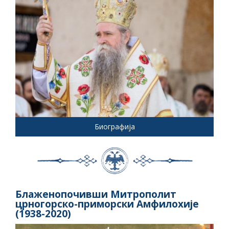
Биографија
Блаженопочивши Митрополит
црногорско-приморски Амфилохије
(1938-2020)