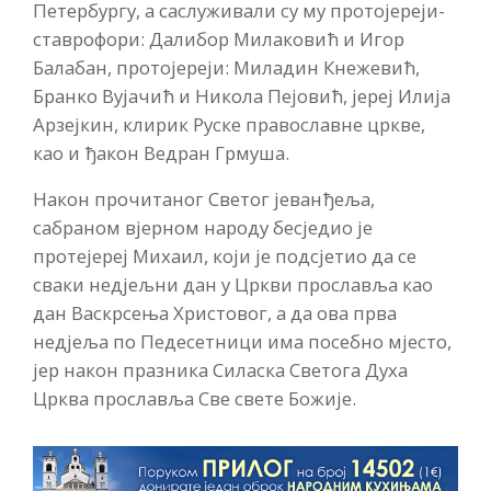
Петербургу, а саслуживали су му протојереји-
ставрофори: Далибор Милаковић и Игор
Балабан, протојереји: Миладин Кнежевић,
Бранко Вујачић и Никола Пејовић, јереј Илија
Арзејкин, клирик Руске православне цркве,
као и ђакон Ведран Грмуша.
Након прочитаног Светог јеванђеља,
сабраном вјерном народу бесједио је
протејереј Михаил, који је подсјетио да се
сваки недјељни дан у Цркви прославља као
дан Васкрсења Христовог, а да ова прва
недјеља по Педесетници има посебно мјесто,
јер након празника Силаска Светога Духа
Црква прославља Све свете Божије.