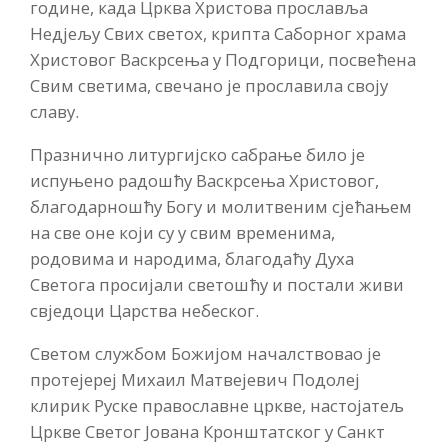
године, када Црква Христова прославља
Недјељу Свих светох, крипта Саборног храма
Христовог Васкрсења у Подгорици, посвећена
Свим светима, свечано је прославила своју
славу.
Празнично литургијско сабрање било је
испуњено радошћу Васкрсења Христовог,
благодарношћу Богу и молитвеним сјећањем
на све оне који су у свим временима,
родовима и народима, благодаћу Духа
Светога просијали светошћу и постали живи
свједоци Царства небеског.
Светом службом Божијом началствовао је
протејереј Михаил Матвејевич Подолеј
клирик Руске православне цркве, настојатељ
Цркве Светог Јована Кронштатског у Санкт