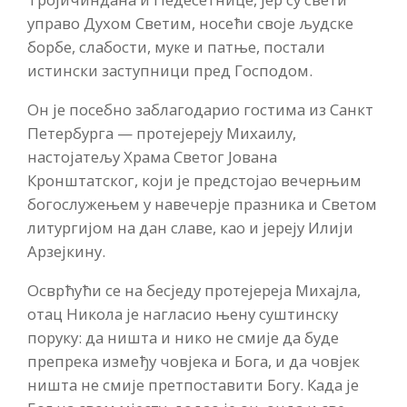
управо Духом Светим, носећи своје људске
борбе, слабости, муке и патње, постали
истински заступници пред Господом.
Он је посебно заблагодарио гостима из Санкт
Петербурга — протејереју Михаилу,
настојатељу Храма Светог Јована
Кронштатског, који је предстојао вечерњим
богослужењем у навечерје празника и Светом
литургијом на дан славе, као и јереју Илији
Арзејкину.
Осврћући се на бесједу протејереја Михајла,
отац Никола је нагласио њену суштинску
поруку: да ништа и нико не смије да буде
препрека између човјека и Бога, и да човјек
ништа не смије претпоставити Богу. Када је