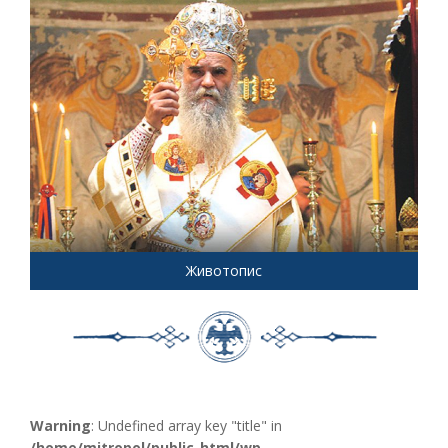
Животопис
Warning
: Undefined array key "title" in
/home/mitropol/public_html/wp-