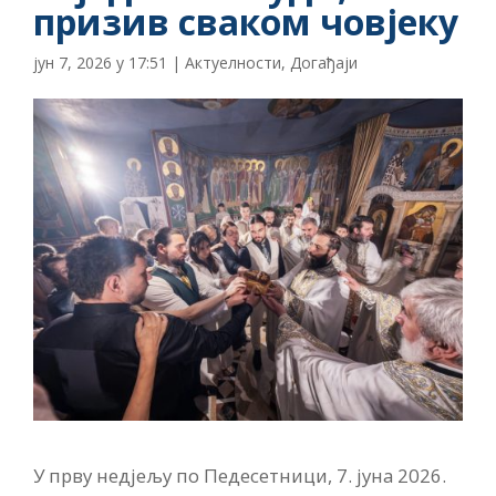
призив сваком човјеку
јун 7, 2026 у 17:51
|
Актуелности
,
Догађаји
У прву недјељу по Педесетници, 7. јуна 2026.