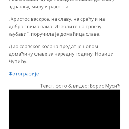
здрављу, миру и радости.
„Христос васкрсе, на славу, на срећу и на
добро свима вама. Изволите на трпезу
љубави”, поручила је домаћица славе.
Дио славског колача предат је новом
домаћину славе за наредну годину, Новици
Чупићу.
Фотографије
Текст, фото & видео: Борис Мусић