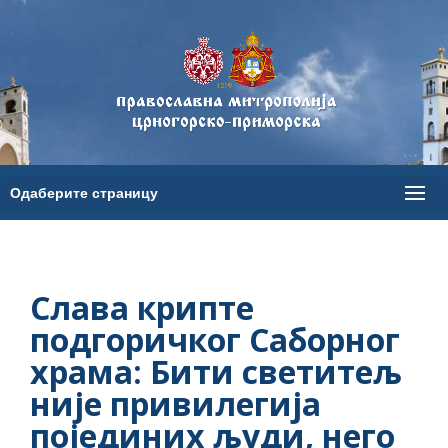
Слава крипте
подгоричког Саборног
храма: Бити светитељ
није привилегија
појединих људи, него