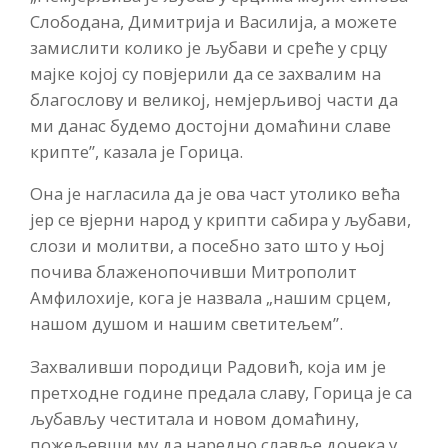
Слободана, Димитрија и Василија, а можете
замислити колико је љубави и среће у срцу
мајке којој су повјерили да се захвалим на
благослову и великој, немјерљивој части да
ми данас будемо достојни домаћини славе
крипте”, казала је Горица.
Она је нагласила да је ова част утолико већа
јер се вјерни народ у крипти сабира у љубави,
слози и молитви, а посебно зато што у њој
почива блаженопочивши Митрополит
Амфилохије, кога је назвала „нашим срцем,
нашом душом и нашим светитељем”.
Захваливши породици Радовић, која им је
претходне године предала славу, Горица је са
љубављу честитала и новом домаћину,
пожељевши му да наредно славље дочека у