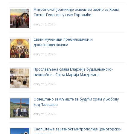
Митрополит Јоаникије освештао звоно за Храм
Светог Георгија у селу Горовићи
август 6, 2026
Свети мученици пребиловачки и
доњохерцеговачки
август 5, 2026
Прослављена слава Епархије будимљанско-
никшићке – Света Марија Магдалина
август 5, 2026
Освештано земљиште за будући храм у Бобову
код Пљеваља
август 5, 2026
Саопштење за јавност Митрополије црногорско-