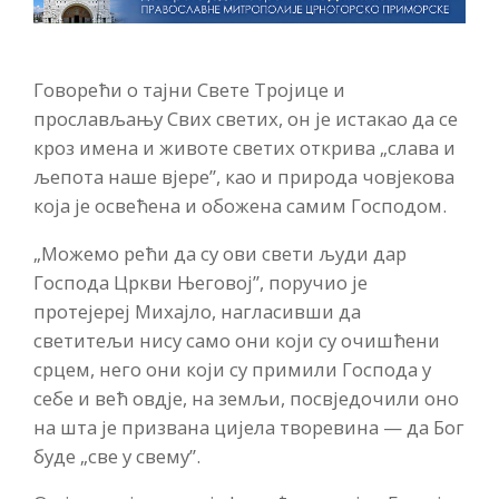
Говорећи о тајни Свете Тројице и
прослављању Свих светих, он је истакао да се
кроз имена и животе светих открива „слава и
љепота наше вјере”, као и природа човјекова
која је освећена и обожена самим Господом.
„Можемо рећи да су ови свети људи дар
Господа Цркви Његовој”, поручио је
протејереј Михајло, нагласивши да
светитељи нису само они који су очишћени
срцем, него они који су примили Господа у
себе и већ овдје, на земљи, посвједочили оно
на шта је призвана цијела творевина — да Бог
буде „све у свему”.