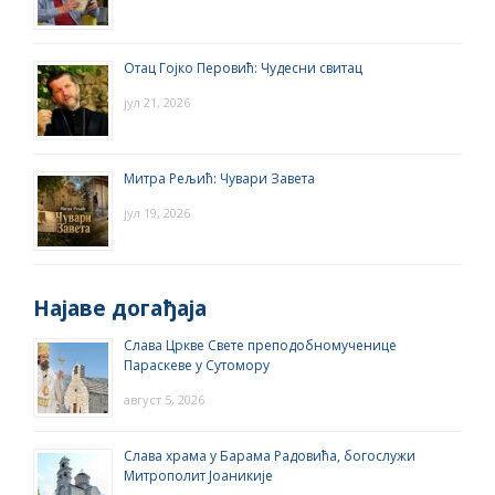
Отац Гојко Перовић: Чудесни свитац
јул 21, 2026
Митра Рељић: Чувари Завета
јул 19, 2026
Најаве догађаја
Слава Цркве Свете преподобномученице
Параскеве у Сутомору
август 5, 2026
Слава храма у Барама Радовића, богослужи
Митрополит Јоаникије