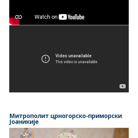
Митрополит црногорско-приморски
Јоаникије