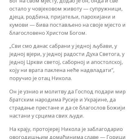
Бог на свом мјесту, додао је он, онда и све
остало у човјековом животу — супружници,
дјеца, родбина, пријатељи, парохијани и
кумови — бива постављено на своје мјесто и
благословено Христом Богом.
„Сви смо данас сабрани у једној љубави, у
једној вјери, у једној радости Духа Светога, у
једној Цркви светој, саборној и апостолској,
коју ни врата паклена неће надвладати”,
поручио је отац Никола.
Он је узнио и молитву да Господ подари мир
братским народима Русије и Украјине, да
страдање престане и да се благослов Божији
настани у срцима свих људи.
На крају, протојереј Никола је заблагодарио
овогодишњим домаћинима славе — Горици