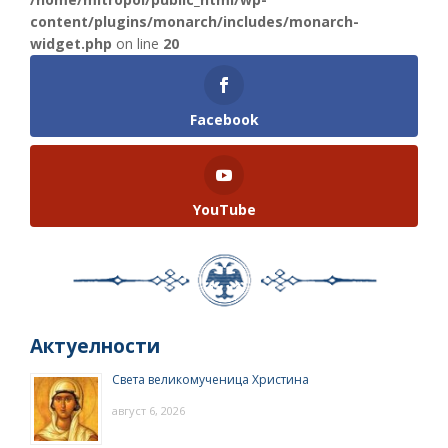
content/plugins/monarch/includes/monarch-
widget.php
on line
20
Facebook
YouTube
Актуелности
Света великомученица Христина
август 6, 2026