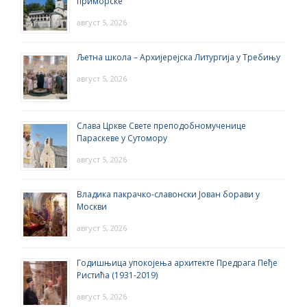
приморске
август 5, 2026
Љетна школа – Архијерејска Литургија у Требињу
август 5, 2026
Слава Цркве Свете преподобномученице
Параскеве у Сутомору
август 5, 2026
Владика пакрачко-славонски Јован борави у
Москви
август 5, 2026
Годишњица упокојења архитекте Предрага Пеђе
Ристића (1931-2019)
август 5, 2026