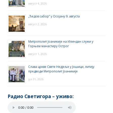
август 4, 2026
„Ђедов сабор“ у Осојану 9. августа
август 2, 2026
Митрополит Јоаникије на Илиндан служи у
Горњем манастиру Острог
август 1, 2026
Слава цркве Свете Недјеље у Јошици, литију
предводи Митрополит Јоаникије
јул 31, 2026
Радио Светигора – yживо: