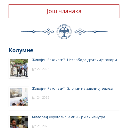
Још чланака
Колумне
Живојин Ракочевић: Неслобода другачије говори
јул 27, 2026
Живојин Ракочевић: Злочин на заветној земљи
јул 24, 2026
Милорад Дурутовић: Амин – ријеч изнутра
јул 21, 2026