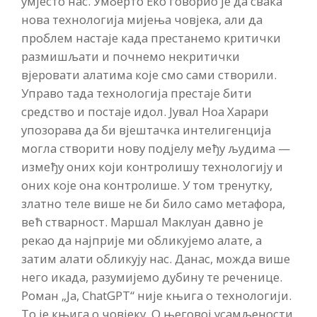
умјесто нас. Умберто Еко говорио је да свака
нова технологија мијења човјека, али да
проблем настаје када престанемо критички
размишљати и почнемо некритички
вјеровати алатима које смо сами створили.
Управо тада технологија престаје бити
средство и постаје идол. Јувал Ноа Харари
упозорава да би вјештачка интелигенција
могла створити нову подјелу међу људима —
између оних који контролишу технологију и
оних које она контролише. У том тренутку,
златно теле више не би било само метафора,
већ стварност. Маршал Маклуан давно је
рекао да најприје ми обликујемо алате, а
затим алати обликују нас. Данас, можда више
него икада, разумијемо дубину те реченице.
Роман „Ја, ChatGPT“ није књига о технологији.
То је књига о човјеку. О његовој усамљености.