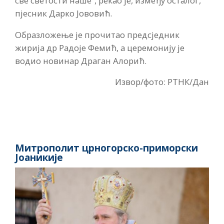
све светости наше“, рекао је, између осталог,
пјесник Дарко Јововић.
Образложење је прочитао предсједник
жирија др Радоје Фемић, а церемонију је
водио новинар Драган Алорић.
Извор/фото: РТНК/Дан
Митрополит црногорско-приморски
Јоаникије