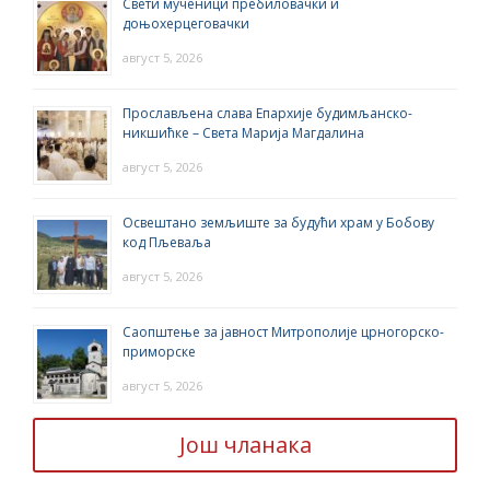
Свети мученици пребиловачки и
доњохерцеговачки
август 5, 2026
Прослављена слава Епархије будимљанско-
никшићке – Света Марија Магдалина
август 5, 2026
Освештано земљиште за будући храм у Бобову
код Пљеваља
август 5, 2026
Саопштење за јавност Митрополије црногорско-
приморске
август 5, 2026
Још чланака