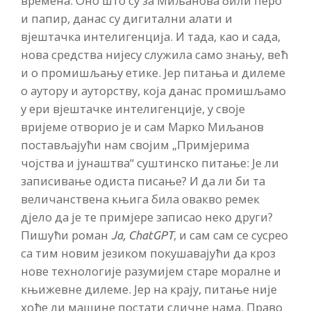
времена. Оно што су за Миљанова били перо
и папир, данас су дигитални алати и
вјештачка интелигенција. И тада, као и сада,
нова средства нијесу служила само знању, већ
и о промишљању етике. Јер питања и дилеме
о аутору и ауторству, која данас промишљамо
у ери вјештачке интелигенције, у своје
вријеме отворио је и сам Марко Миљанов
постављајући нам својим „Примјерима
чојства и јунаштва“ суштинско питање: Је ли
записивање одиста писање? И да ли би та
величанствена књига била овакво ремек
дјело да је те примјере записао неко други?
Пишући роман
, и сам сам се сусрео
Ја, ChatGPT
са тим новим језиком покушавајући да кроз
нове технологије разумијем старе моралне и
књижевне дилеме. Јер на крају, питање није
хоће ли машине постати сличне нама. Право