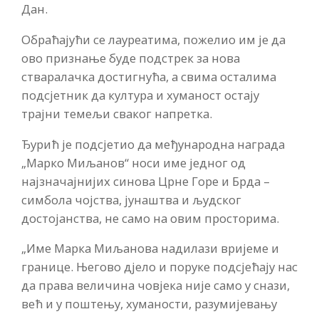
Дан.
Обраћајући се лауреатима, пожелио им је да
ово признање буде подстрек за нова
стваралачка достигнућа, а свима осталима
подсјетник да култура и хуманост остају
трајни темељи сваког напретка.
Ђурић је подсјетио да међународна награда
„Марко Миљанов“ носи име једног од
најзначајнијих синова Црне Горе и Брда –
симбола чојства, јунаштва и људског
достојанства, не само на овим просторима.
„Име Марка Миљанова надилази вријеме и
границе. Његово дјело и поруке подсјећају нас
да права величина човјека није само у снази,
већ и у поштењу, хуманости, разумијевању