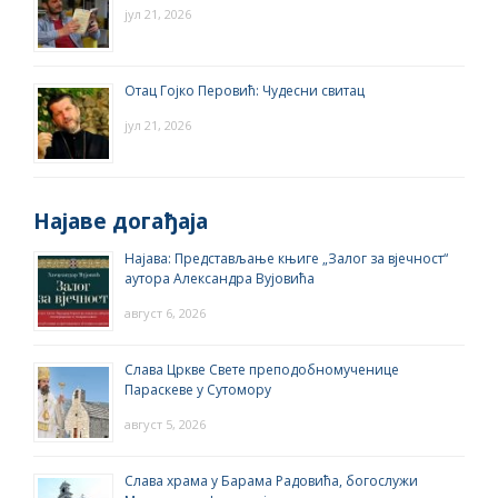
јул 21, 2026
Отац Гојко Перовић: Чудесни свитац
јул 21, 2026
Најаве догађаја
Најава: Представљање књиге „Залог за вјечност“
аутора Александра Вујовића
август 6, 2026
Слава Цркве Свете преподобномученице
Параскеве у Сутомору
август 5, 2026
Слава храма у Барама Радовића, богослужи