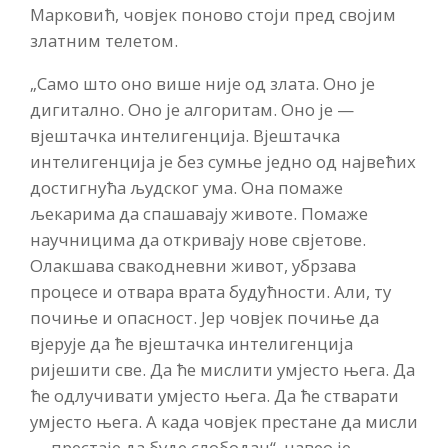
Марковић, човјек поново стоји пред својим
златним телетом.
„Само што оно више није од злата. Оно је
дигитално. Оно је алгоритам. Оно је —
вјештачка интелигенција. Вјештачка
интелигенција је без сумње једно од највећих
достигнућа људског ума. Она помаже
љекарима да спашавају животе. Помаже
научницима да откривају нове свјетове.
Олакшава свакодневни живот, убрзава
процесе и отвара врата будућности. Али, ту
почиње и опасност. Јер човјек почиње да
вјерује да ће вјештачка интелигенција
ријешити све. Да ће мислити умјесто њега. Да
ће одлучивати умјесто њега. Да ће стварати
умјесто њега. А када човјек престане да мисли
— престаје да буде слободан“, навео је