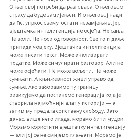
О његовој потреби да разговара. О његовом
страху да буде замијењен. И о његовој нади
да ће, упркос свему, остати незамјењив. Јер
вјештачка интелигенција не осјећа. Не сања.
Не воли. Не носи одговорност. Све то и даље
припада човјеку. Вјештачка интелигенција
може писати текст. Може анализирати
податке. Може симулирати разговор. Али не
може осјећати. Не може вољети. Не може
сумњати. А књижевност живи управо од
сумње. Ако заборавимо ту границу,
ризикујемо да постанемо генерација која је
створила најмоћнији алат у историји — а
затим му предала сопствену слободу. Зато
данас, више него икада, морамо бити мудри.
Морамо користити вјештачку интелигенцију
— али јој се не смијемо клањати. Морамо је