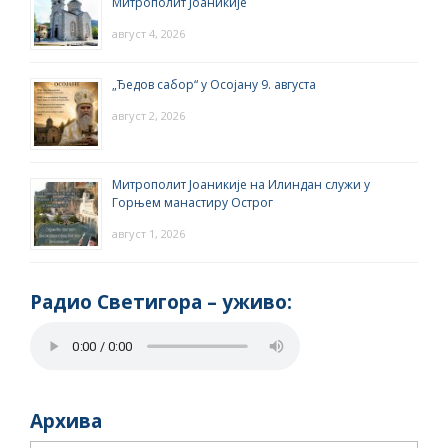
Митрополит Јоаникије
август 4, 2026
„Ђедов сабор“ у Осојану 9. августа
август 2, 2026
Митрополит Јоаникије на Илиндан служи у
Горњем манастиру Острог
август 1, 2026
Радио Светигора – yживо:
Архива