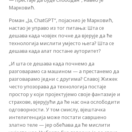
Марковић.
Роман „Ја, ChatGPT“, појаснио је Марковић,
настао је управо из тог питања: Шта се
дешава када човјек почне да вјерује да ће
технологија мислити умјесто њега? Шта се
дешава када алат постане ауторитет?
„И шта се дешава када почнемо да
разговарамо са машином — а престанемо да
разговарамо једни с другима? Славој Жижек
често упозорава да технологија постаје
простор у који пројектујемо своје фантазије и
страхове, вјерујући да ће нас она ослободити
одговорности. У том смислу, вјештачка
интелигенција може постати савршено
златно теле — јер обећава да ће мислити