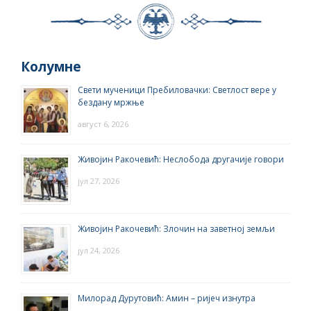
Колумне
Свети мученици Пребиловачки: Светлост вере у
бездану мржње
август 6, 2026
Живојин Ракочевић: Неслобода другачије говори
јул 27, 2026
Живојин Ракочевић: Злочин на заветној земљи
јул 24, 2026
Милорад Дурутовић: Амин – ријеч изнутра