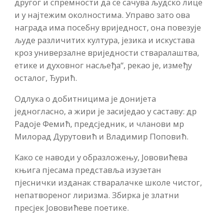
другог и спремности да се сачува људско лице
и у најтежим околностима. Управо зато ова
награда има посебну вриједност, она повезује
људе различитих култура, језика и искустава
кроз универзалне вриједности стваралаштва,
етике и духовног насљеђа“, рекао је, између
осталог, Ђурић.
Одлука о добитницима је донијета
једногласно, а жири је засиједао у саставу: др
Радоје Фемић, предсједник, и чланови мр
Милорад Дурутовић и Владимир Поповић.
Како се наводи у образложењу, Јововићева
књига пјесама представља изузетан
пјеснички изданак стваралачке школе чистог,
непатвореног лиризма. Збирка је златни
пресјек Јововићеве поетике.