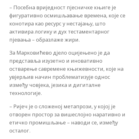
– Посебна вриједност пјесничке књиге је
фигуративно осмишљавање времена, које се
конотира као ресурс у нестајању, што
активира логику и дух тестаментарног
пјевања – образлаже жири.
За Марковићево дјело оцијењено је да
представља изузетно и иновативно
остварење савремене књижевности, које на
увјерљив начин проблематизује однос
између човјека, језика и дигиталне
технологије.
– Ријеч је о сложеној метапрози, у којој је
отворен простор за вишеслојно наративно и
етичко промишљање – наводи се, између
осталог.