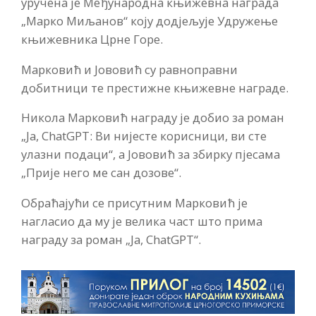
уручена је Међународна књижевна награда
„Марко Миљанов“ коју додјељује Удружење
књижевника Црне Горе.
Марковић и Јововић су равноправни
добитници те престижне књижевне награде.
Никола Марковић награду је добио за роман
„Ја, ChatGPT: Ви нијесте корисници, ви сте
улазни подаци“, а Јововић за збирку пјесама
„Прије него ме сан дозове“.
Обраћајући се присутним Марковић је
нагласио да му је велика част што прима
награду за роман „Ја, ChatGPT“.