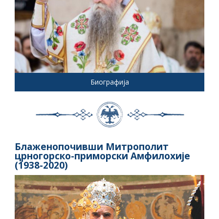
Биографија
Блаженопочивши Митрополит
црногорско-приморски Амфилохије
(1938-2020)