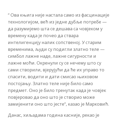
“ Ова књига није настала само из фасцинације
технологијом, већ из једне дубље потребе —
да разумијемо шта се дешава са човјеком у
времену када је почео да ствара
интелигенцију налик сопственој. У старим
временима, људи су подигли златно теле —
симбол лажне наде, лажне сигурности и
лажне моћи. Окренули су се нечему што су
сами створили, вјерујући да ће их управо то
спасити, водити и дати смисао њиховом
постојању. Златно теле није било само
предмет. Оно је било тренутак када је човјек
повјеровао да оно што је створио може
замијенити оно што јесте“, казао је Марковић.
Данас, хиљадама година касније, рекао је