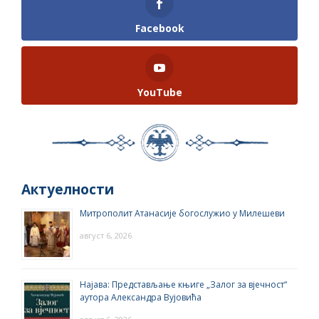
Facebook
YouTube
Актуелности
Митрополит Атанасије богослужио у Милешеви
август 6, 2026
Најава: Представљање књиге „Залог за вјечност“
аутора Александра Вујовића