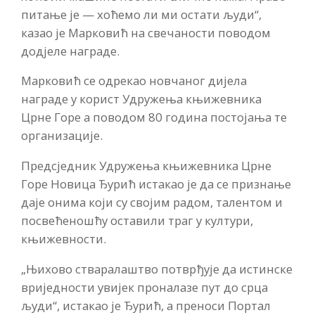
питање је — хоћемо ли ми остати људи“,
казао је Марковић на свечаности поводом
додјеле награде.
Марковић се одрекао новчаног дијела
награде у корист Удружења књижевника
Црне Горе а поводом 80 година постојања те
организације.
Предсједник Удружења књижевника Црне
Горе Новица Ђурић истакао је да се признање
даје онима који су својим радом, талентом и
посвећеношћу оставили траг у култури,
књижевности.
„Њихово стваралаштво потврђује да истинске
вриједности увијек проналазе пут до срца
људи“, истакао је Ђурић, а преноси Портал