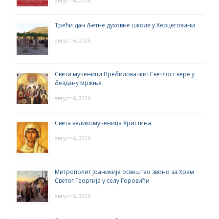
август 6, 2026
Трећи дан Љетне духовне школе у Херцеговини
август 6, 2026
Свети мученици Пребиловачки: Светлост вере у
бездану мржње
август 6, 2026
Света великомученица Христина
август 6, 2026
Митрополит Јоаникије освештао звоно за Храм
Светог Георгија у селу Горовићи
август 6, 2026