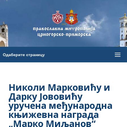
Николи Марковићу и
Дарку Јововићу
уручена међународна
књижевна награда
„Марко Миљанов“