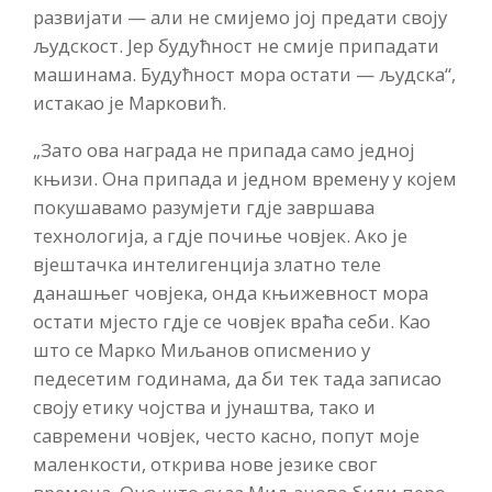
развијати — али не смијемо јој предати своју
људскост. Јер будућност не смије припадати
машинама. Будућност мора остати — људска“,
истакао је Марковић.
„Зато ова награда не припада само једној
књизи. Она припада и једном времену у којем
покушавамо разумјети гдје завршава
технологија, а гдје почиње човјек. Ако је
вјештачка интелигенција златно теле
данашњег човјека, онда књижевност мора
остати мјесто гдје се човјек враћа себи. Као
што се Марко Миљанов описменио у
педесетим годинама, да би тек тада записао
своју етику чојства и јунаштва, тако и
савремени човјек, често касно, попут моје
маленкости, открива нове језике свог