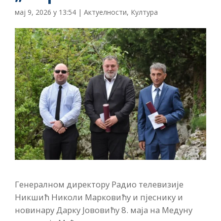
мај 9, 2026 у 13:54
|
Актуелности
,
Култура
Генералном директору Радио телевизије
Никшић Николи Марковићу и пјеснику и
новинару Дарку Јововићу 8. маја на Медуну