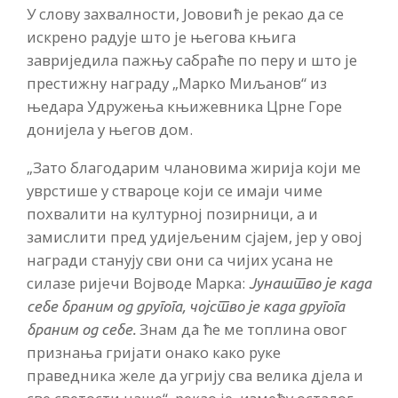
У слову захвалности, Јововић је рекао да се
искрено радује што је његова књига
завриједила пажњу сабраће по перу и што је
престижну награду „Марко Миљанов“ из
њедара Удружења књижевника Црне Горе
донијела у његов дом.
„Зато благодарим члановима жирија који ме
уврстише у ствароце који се имаји чиме
похвалити на културној позирници, а и
замислити пред удијељеним сјајем, јер у овој
награди станују сви они са чијих усана не
силазе ријечи Војводе Марка:
Јунаштво је када
себе браним од другога, чојство је када другога
Знам да ће ме топлина овог
браним од себе.
признања гријати онако како руке
праведника желе да угрију сва велика дјела и