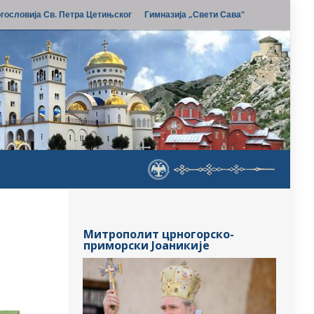
гословија Св. Петра Цетињског
Гимназија „Свети Сава“
Митрополит црногорско-
приморски Јоаникије