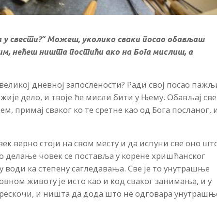
а у свести?” Можеш, уколико сваки посао обављаш
тим, нећеш ништа постићи ако на Бога мислиш, а
великој дневној запослености? Ради свој посао паж
ожије дело, и твоје ће мисли бити у Њему. Обављај све
м, примај сваког ко те сретне као од Бога посланог, 
век верно стоји на свом месту и да испуни све оно шт
но делање човек се поставља у корене хришћанског
 води ка степену сагледавања. Све је то унутрашње
ховном животу је исто као и код сваког занимања, и у
прескочи, и ништа да дода што не одговара унутраш