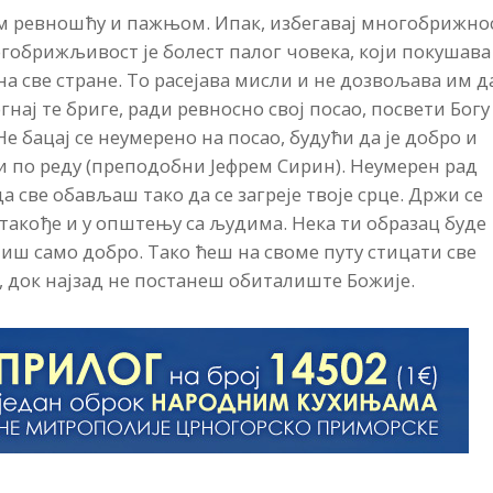
свом ревношћу и пажњом. Ипак, избегавај многобрижно
огобрижљивост је болест палог човека, који покушава
 на све стране. То расејава мисли и не дозвољава им д
гнај те бриге, ради ревносно свој посао, посвети Богу
 Не бацај се неумерено на посао, будући да је добро и
и по реду (преподобни Јефрем Сирин). Неумерен рад
да све обављаш тако да се загреје твоје срце. Држи се
а такође и у општењу са људима. Нека ти образац буде
ниш само добро. Тако ћеш на своме путу стицати све
 док најзад не постанеш обиталиште Божије.