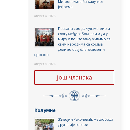
Митрополита бањалучког
Јефрема
август 4, 2026
Позвани смо да чувамо мир и
слогу међу собом, али и да у
миру и поштовању живимо са
свим народима са којима
делимо овај благословени
простор
август 4, 2026
Још чланака
Колумне
Живојин Ракочевић: Неслобода
другачије говори