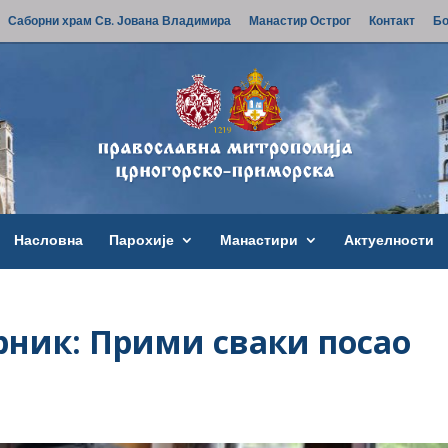
Саборни храм Св. Јована Владимира
Манастир Острог
Контакт
Бо
Насловна
Парохије
Манастири
Актуелности
рник: Прими сваки посао