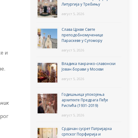
Литургија у Требињу
август 5, 2026
а
Слава Цркве Свете
преподобномученице
Параскеве у Сутомору
август 5, 2026
е и
Владика пакрачко-славонски
ве.
Јован борави у Москви
август 5, 2026
Годишњица упокојења
архитекте Предрага Пеђе
рник
Ристића (1931-2019)
трог
август 5, 2026
Срдачан сусрет Патријарха
српског Порфирија и