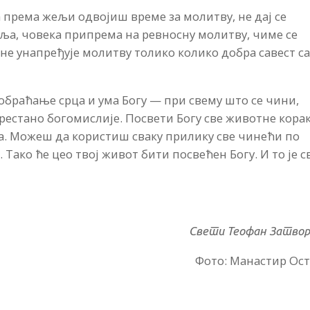
а према жељи одвојиш време за молитву, не дај се
авља, човека припрема на ревносну молитву, чиме се
е унапређује молитву толико колико добра савест с
 обраћање срца и ума Богу — при свему што се чини,
рестано богомислије. Посвети Богу све животне корак
. Можеш да користиш сваку прилику све чинећи по
 Тако ће цео твој живот бити посвећен Богу. И то је с
Свети Теофан Затво
Фото: Манастир Ос