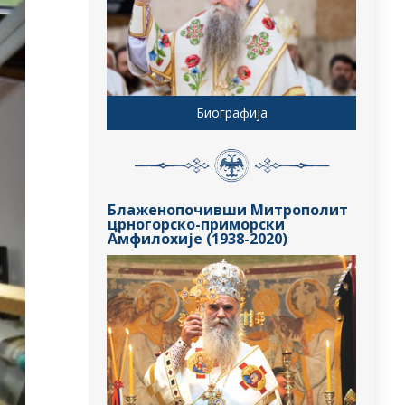
Биографија
Блаженопочивши Митрополит
црногорско-приморски
Амфилохије (1938-2020)