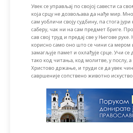
Увек се управљај по својој савести са 
која срцу не дозвољава да нађе мир. Мн
сам уобличи своју судбину, па стога јури
саберу, чак ни на сам предмет бриге. Про
сав свој труд и предај све у Његове руке.
корисно само оно што се чини са мером 
замагљује памет и охлађује срце. Учи се 
тако код читања, код молитве, у послу, 
Христово држање, и труди се да увек чи
савршеније сопствено животно искуство,