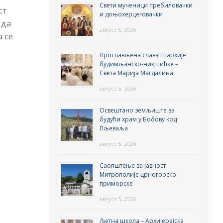
Свети мученици пребиловачки
ст
и доњохерцеговачки
 да
август 5, 2026
а се
Прослављена слава Епархије
будимљанско-никшићке –
Света Марија Магдалина
август 5, 2026
Освештано земљиште за
будући храм у Бобову код
Пљеваља
август 5, 2026
Саопштење за јавност
Митрополије црногорско-
приморске
август 5, 2026
Љетна школа – Архијерејска