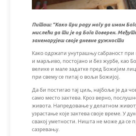
Питаш: “Како при раду могу да имам Бог
мислећи да ти је од Бога поверен. Међу
занемарујеш своје дневне дужности
Како одржати унутрашњу сабраност при 
и марљиво, постојано и без журбе, као Б
велике и мале задатке пред Божијим лице
при свему се питај о вољи Божијој.
Да би постигао тај циљ, најбоље је да чо
само место захтева. Кроз верно, послуш
живота. Напредовање у делатном животу
узрастање које захтева своје време. У ду
свакој уметности. Ништа не може да се 
сазревању.