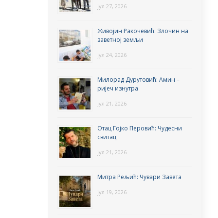
јул 27, 2026
Живојин Ракочевић: Злочин на
заветној земљи
јул 24, 2026
Милорад Дурутовић: Амин –
ријеч изнутра
јул 21, 2026
Отац Гојко Перовић: Чудесни
свитац
јул 21, 2026
Митра Рељић: Чувари Завета
јул 19, 2026