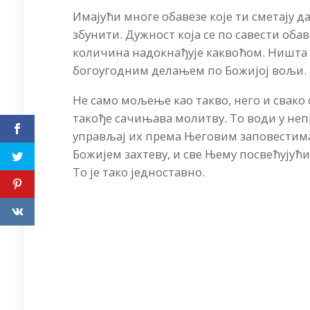
Имајући многе обавезе које ти сметају д
збунити. Дужност која се по савести об
количина надокнађује каквоћом. Ништа н
богоугодним делањем по Божијој вољи.
Не само мољење као такво, него и свако
такође сачињава молитву. То води у неп
управљај их према Његовим заповестима
Божијем захтеву, и све Њему посвећујући.
То је тако једноставно.