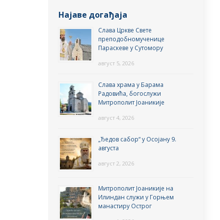
Најаве догађаја
Слава Цркве Свете
преподобномученице
Параскеве у Сутомору
август 5, 2026
Слава храма у Барама
Радовића, богослужи
Митрополит Јоаникије
август 4, 2026
„Ђедов сабор“ у Осојану 9.
августа
август 2, 2026
Митрополит Јоаникије на
Илиндан служи у Горњем
манастиру Острог