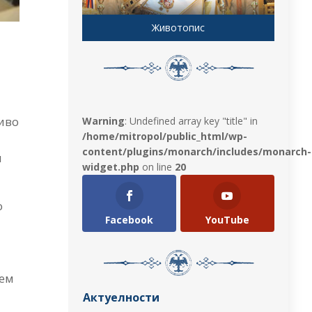
Животопис
љиво
Warning
: Undefined array key "title" in
/home/mitropol/public_html/wp-
content/plugins/monarch/includes/monarch-
и
widget.php
on line
20
о
Facebook
YouTube
њем
Актуелности