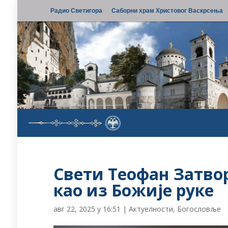
Радио Светигора
Саборни храм Христовог Васкрсења
Свети Теофан Затво
као из Божије руке
авг 22, 2025 у 16:51
|
Актуелности
,
Богословље