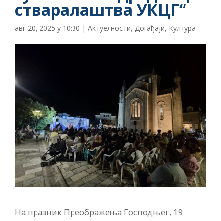
стваралаштва УКЦГ“
авг 20, 2025 у 10:30
|
Актуелности
,
Догађаји
,
Култура
На празник Преображења Господњег, 19.