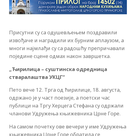
Присутни су са одушевљењем поздравили
извођаче и наградили их бурним аплаузом, а
многи најмлађи су са радошћу препричавали
поједине сцене одмах након завршетка.
„Ћирилица – суштинска одредница
стваралаштва УКЦГ“
Пето вече 12. Трга од ћирилице, 18. августа,
одржано је у част поезије, а поетски час
публици на Тргу Херцега Стефана су одржали
чланови Удружења књижевника Црне Горе.
На самом почетку ове вечери у име Удружења
књижевника Црне Горе обратила се