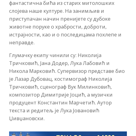
фантастична бића из старих митолошких
слојева наше културе. На занимљив и
приступачан начин пренијете су дубоке
животне поруке о храбрости, доброти,
истрајности, као и о последицама похлепе и
неправде.
Глумачку екипу чинили су: Николија
Тричковић, Јана Додер, Лука Лабовић и
Никола Марковић. Супервизор представе био
је Лазар Дубовац, костимограф Николија
Тричковић, сценограф Вук Милинковић,
композитор Димитрије Јоцић, а музички
продуцент Константин Марчетић. Аутор
текста и редитељ је Лука Јовановић
Џивџановски.