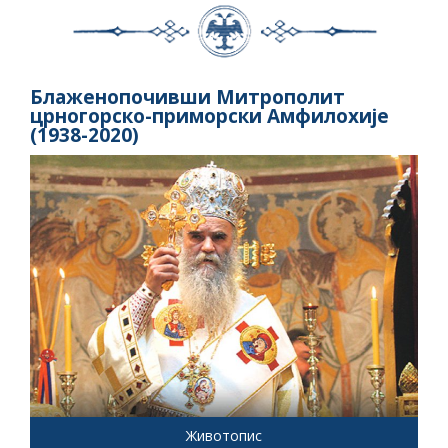
Блаженопочивши Митрополит
црногорско-приморски Амфилохије
(1938-2020)
Животопис