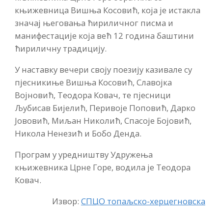
књижевница Вишња Косовић, која је истакла
значај његовања ћириличног писма и
манифестације која већ 12 година баштини
ћириличну традицију.
У наставку вечери своју поезију казивале су
пјесникиње Вишња Косовић, Славојка
Војновић, Теодора Ковач, те пјесници
Љубисав Бијелић, Перивоје Поповић, Дарко
Јововић, Миљан Николић, Спасоје Бојовић,
Никола Ненезић и Бобо Денда.
Програм у уредништву Удружења
књижевника Црне Горе, водила је Теодора
Ковач.
Извор:
СПЦО топаљско-херцегновска