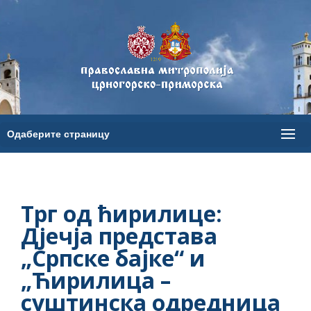
Трг од ћирилице:
Дјечја представа
„Српске бајке“ и
„Ћирилица –
суштинска одредница