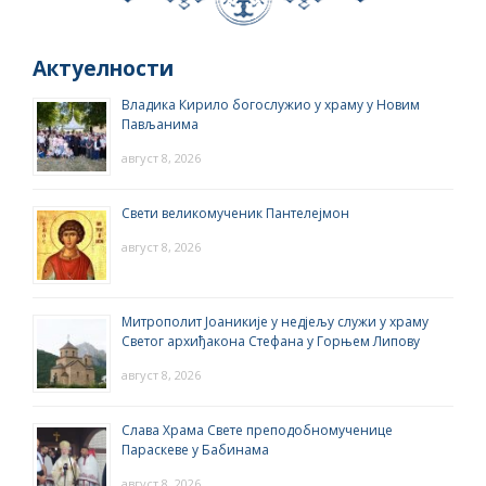
Актуелности
Владика Кирило богослужио у храму у Новим
Пављанима
август 8, 2026
Свети великомученик Пантелејмон
август 8, 2026
Митрополит Јоаникије у недјељу служи у храму
Светог архиђакона Стефана у Горњем Липову
август 8, 2026
Слава Храма Свете преподобномученице
Параскеве у Бабинама
август 8, 2026