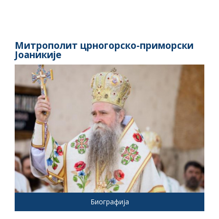
Митрополит црногорско-приморски
Јоаникије
Биографија