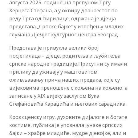
августа 2025. године, на препуном Тргу
Херцега Стефана, а у оквиру дванаестог по
реду Трга од ћирилице, одржана је дјечја
представа „Српске бајке“ у извођењу младих
глумаца Дјечјег културног центра Београд.
Представа је привукла велики број
посјетилаца – дјеце, родитеља и љубитеља
српске народне традиције.Присутни су имали
прилику да уживају у маштовитом
оживљавању прича наших предака, које су
вијековима преношене с кољена на кољено, а
записане у XIX вијеку заслугом Вука
Стефановића Караџића и његових сарадника.
Кроз сценску игру, духовите дијалоге и богате
костиме, публика је упознала јунаке српских
бајки – храбре младиће, мудре дјевојке, али и