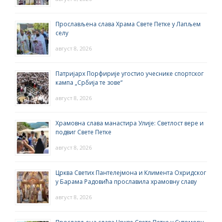
Прослављена слава Храма Свете Петке у Лапљем
селу
август 8, 2026
Патријарх Порфирије угостио учеснике спортског
кампа „Србија те зове“
август 8, 2026
Храмовна слава манастира Улије: Светлост вере и
подвиг Свете Петке
август 8, 2026
Црква Светих Пантелејмона и Климента Охридског
у Барама Радовића прославила храмовну славу
август 8, 2026