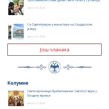
Прослављена слава Цркве Свете Петке у Сутомору
август 8, 2026
Са Одигитријом у манастире на Скадарском
језеру
август 8, 2026
Још чланака
Колумне
Свети мученици Пребиловачки: Светлост вере у
бездану мржње
август 6, 2026