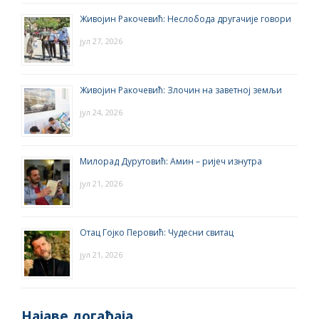
Живојин Ракочевић: Неслобода другачије говори
јул 27, 2026
Живојин Ракочевић: Злочин на заветној земљи
јул 24, 2026
Милорад Дурутовић: Амин – ријеч изнутра
јул 21, 2026
Отац Гојко Перовић: Чудесни свитац
јул 21, 2026
Најаве догађаја