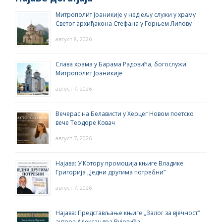
Митрополит Јоаникије у недјељу служи у храму
Светог архиђакона Стефана у Горњем Липову
август 8, 2026
Слава храма у Барама Радовића, богослужи
Митрополит Јоаникије
август 7, 2026
Вечерас на Белависти у Херцег Новом поетско
вече Теодоре Ковач
август 7, 2026
Најава: У Котору промоција књиге Владике
Григорија ,,Једни другима потребни”
август 7, 2026
Најава: Представљање књиге „Залог за вјечност“
аутора Александра Вујовића