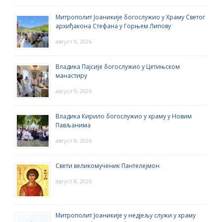
Митрополит Јоаникије богослужио у Храму Светог
архиђакона Стефана у Горњем Липову
август 9, 2026
Владика Пајсије богослужио у Цетињском
манастиру
август 9, 2026
Владика Кирило богослужио у храму у Новим
Пављанима
август 8, 2026
Свети великомученик Пантелејмон
август 8, 2026
Митрополит Јоаникије у недјељу служи у храму