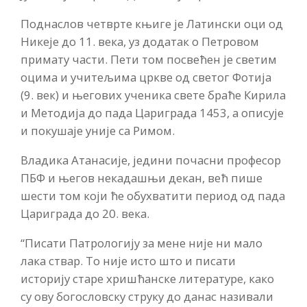
Поднаслов четврте књиге је Латински оци од
Никеје до 11. века, уз додатак о Петровом
примату части. Пети том посвећен је светим
оцима и учитељима цркве од светог Фотија
(9. век) и његових ученика свете браће Кирила
и Методија до пада Цариграда 1453, а описује
и покушаје уније са Римом.
Владика Атанасије, једини почасни професор
ПБФ и његов некадашњи декан, већ пише
шести том који ће обухватити период од пада
Цариграда до 20. века.
“Писати Патрологију за мене није ни мало
лака ствар. То није исто што и писати
историју старе хришћанске литературе, како
су ову богословску струку до данас називали