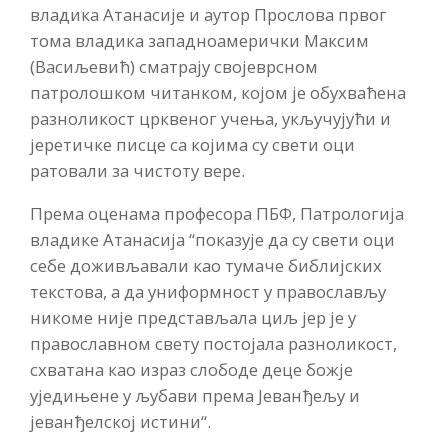
владика Атанасије и аутор Прослова првог
тома владика западноамерички Максим
(Васиљевић) сматрају својеврсном
патролошком читанком, којом је обухваћена
разноликост црквеног учења, укључујући и
јеретичке писце са којима су свети оци
ратовали за чистоту вере.
Према оценама професора ПБФ, Патрологија
владике Атанасија “показује да су свети оци
себе доживљавали као тумаче библијских
текстова, а да униформност у православљу
никоме није представљала циљ јер је у
православном свету постојала разноликост,
схватана као израз слободе деце божје
уједињене у љубави према Јеванђељу и
јеванђелској истини“.