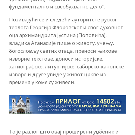
фундаментално и свеобухватно дело“.
Позивајући се и следећи ауторитете руског
теолога Георгија Флоровског и свог духовног
оца архимандрита Јустина (Поповића),
владика Атанасије пише о животу, учењу,
богословљу светих отаца, преноси њихове
изворне текстове, доноси историјске,
хагиографске, литургијске, саборско-канонске
изворе и друге увиде у живот цркве из
времена у коме су живели.
То је разлог што овај проширени уџбеник и