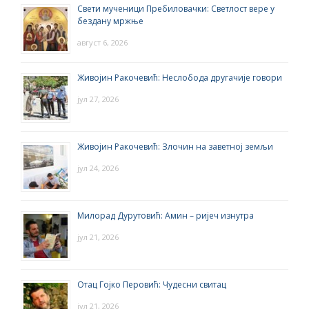
Свети мученици Пребиловачки: Светлост вере у
бездану мржње
август 6, 2026
Живојин Ракочевић: Неслобода другачије говори
јул 27, 2026
Живојин Ракочевић: Злочин на заветној земљи
јул 24, 2026
Милорад Дурутовић: Амин – ријеч изнутра
јул 21, 2026
Отац Гојко Перовић: Чудесни свитац
јул 21, 2026