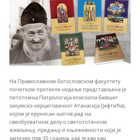
На Православном богословском факултету
почетком протекле недеље представљена је
петотомна Патрологија епископа бившег
захумско-херцеговачког Атанасија (Јефтића),
којом је крунисан његов рад на
свеобухватном делу о светототачком
живљењу, предању и књижевности који је
започео пре 35 година, кад је као као