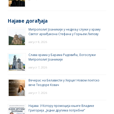
Најаве догађаја
Митрополит Јоаникије у недјељу служи у храму
Светог архиђакона Стефана у Горњем Липову
август 8, 2026
Слава храма у Барама Радовића, богослужи
Митрополит Јоаникије
август 7, 2026
Вечерас на Белависти у Херцег Новом поетско
вече Теодоре Ковач
август 7, 2026
Најава: У Котору промоција књиге Владике
Григорија ,,Једни другима потребни”