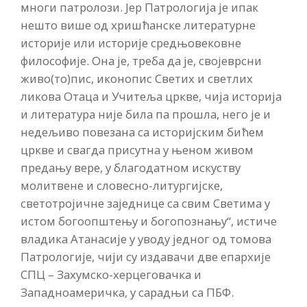
многи патролози. Јер Патрологија је ипак
нешто више од хришћанске литературне
историје или историје средњовековне
философије. Она је, треба да је, својеврсни
живо(то)пис, иконопис Светих и светлих
ликова Отаца и Учитеља цркве, чија историја
и литература није била па прошла, него је и
недељиво повезана са историјским бићем
цркве и свагда присутна у њеном живом
предању вере, у благодатном искуству
молитвене и словесно-литургијске,
светотројичне заједнице са свим Светима у
истом богоопштењу и богопознању“, истиче
владика Атанасије у уводу једног од томова
Патрологије, чији су издавачи две епархије
СПЦ – Захумско-херцеговачка и
Западноамеричка, у сарадњи са ПБФ.