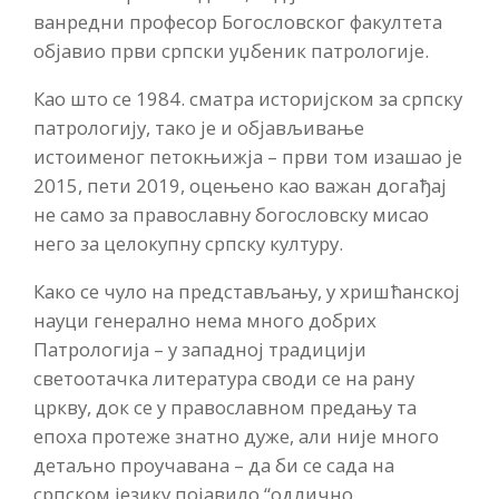
ванредни професор Богословског факултета
објавио први српски уџбеник патрологије.
Као што се 1984. сматра историјском за српску
патрологију, тако је и објављивање
истоименог петокњижја – први том изашао је
2015, пети 2019, оцењено као важан догађај
не само за православну богословску мисао
него за целокупну српску културу.
Како се чуло на представљању, у хришћанској
науци генерално нема много добрих
Патрологија – у западној традицији
светоотачка литература своди се на рану
цркву, док се у православном предању та
епоха протеже знатно дуже, али није много
детаљно проучавана – да би се сада на
српском језику појавило “одлично,