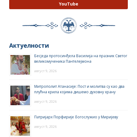
YouTube
Актуелности
Бесједа протосинђела Василија на празник Светог
великомученика Пантелејмона
август 9, 2026
Митрополит Атанасије: Пост и молитва су као два
плућна крила којима дишемо духовну храну
август 9, 2026
Патријарх Порфирије богослужио у Миријеву
август 9, 2026