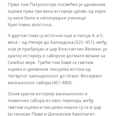
Први том Патрологије посвећен је црквеним
оцима прва три века историје цркве, од којих
су неки били и непосредни ученици
Христових апостола.
У другом тому су источни оци и писци 4. и 5.
века – од Никеје до Халкидона (325-451), међу
које је прибројан и цар Константин Велики, уз
кратку историју и саборске догмате везане за
Симбол вере. Трећи том бави се светим
оцима и црквеним писцима истока од
Четвртог халкидонског до Осмог Фотијевог
васељенског сабора (451-880).
Осим кратке историје васељенских и
помесних сабора из овог периода, међу
светим оцима и писцима нашли су се и цар
Јустинијан Први и Дионисије Ареопагит.