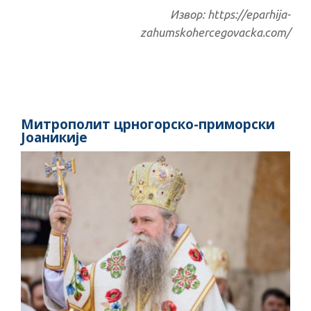
Извор: https://eparhija-
zahumskohercegovacka.com/
Митрополит црногорско-приморски
Јоаникије