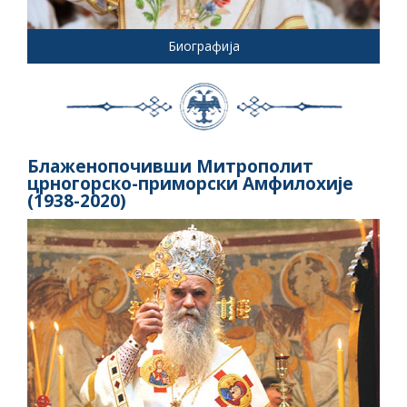
Биографија
Блаженопочивши Митрополит
црногорско-приморски Амфилохије
(1938-2020)