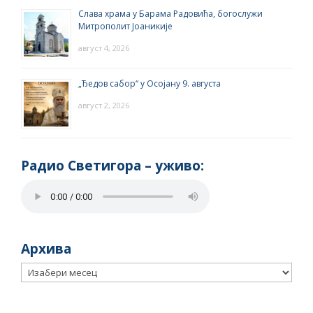
Слава храма у Барама Радовића, богослужи
Митрополит Јоаникије
август 4, 2026
„Ђедов сабор“ у Осојану 9. августа
август 2, 2026
Радио Светигора – yживо:
Архива
Архива