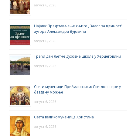
август 6, 2026
Најава: Представљање књиге „Залог за вјечност“
аутора Александра Вујовића
август 6, 2026
Трећи дан Љетне духовне школе у Херцеговини
август 6, 2026
Свети мученици Пребиловачки: Светлост вере у
бездану мржње
август 6, 2026
Света великомученица Христина
август 6, 2026