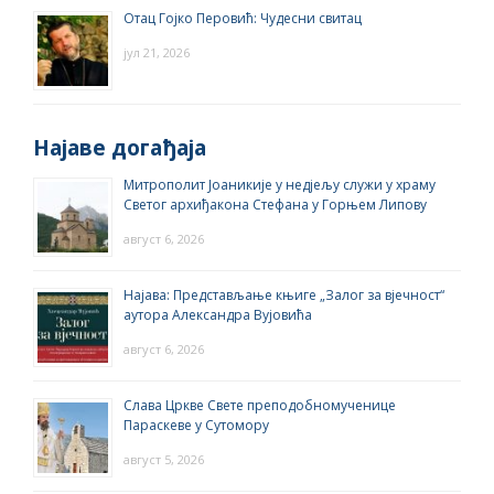
Отац Гојко Перовић: Чудесни свитац
јул 21, 2026
Најаве догађаја
Митрополит Јоаникије у недјељу служи у храму
Светог архиђакона Стефана у Горњем Липову
август 6, 2026
Најава: Представљање књиге „Залог за вјечност“
аутора Александра Вујовића
август 6, 2026
Слава Цркве Свете преподобномученице
Параскеве у Сутомору
август 5, 2026