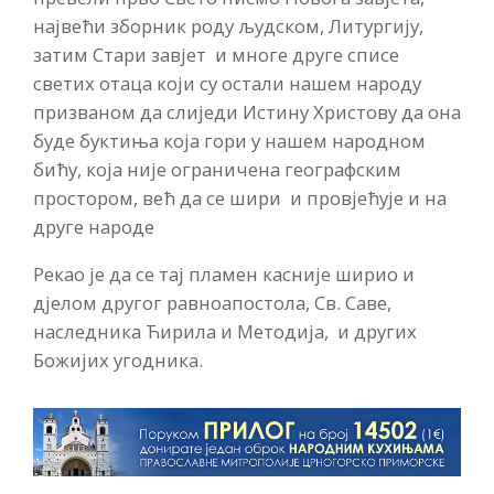
највећи зборник роду људском, Литургију,
затим Стари завјет и многе друге списе
светих отаца који су остали нашем народу
призваном да слиједи Истину Христову да она
буде буктиња која гори у нашем народном
бићу, која није ограничена географским
простором, већ да се шири и провјећује и на
друге народе
Рекао је да се тај пламен касније ширио и
дјелом другог равноапостола, Св. Саве,
наследника Ћирила и Методија, и других
Божијих угодника.