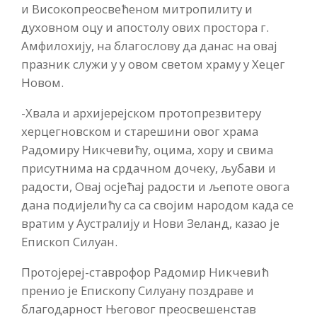
и Високопреосвећеном митропилиту и
духовном оцу и апостолу ових простора г.
Амфилохију, на благослову да данас на овај
празник служи у у овом светом храму у Хецег
Новом.
-Хвала и архијерејском протопрезвитеру
херцегновском и старешини овог храма
Радомиру Никчевићу, оцима, хору и свима
присутнима на срдачном дочеку, љубави и
радости, Овај осјећај радости и љепоте овога
дана подијелићу са са својим народом када се
вратим у Аустралију и Нови Зеланд, казао је
Епископ Силуан.
Протојереј-ставрофор Радомир Никчевић
пренио је Епископу Силуану поздраве и
благодарност Његовог преосвешенстав