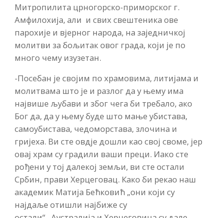
Митропилита црногорско-приморског г.
Амфилохија, али и свих свештеника ове
парохије и вјерног народа, на заједничкој
молитви за бољитак овог града, који је по
много чему изузетан.
-Посебан је својим по храмовима, литијама и
молитвама што је и разлог да у њему има
највише љубави и због чега би требало, ако
Бог да, да у њему буде што мање убистава,
самоубистава, чедоморстава, злочина и
гријеха. Ви сте овдје дошли као свој своме, јер
овај храм су градили ваши преци. Иако сте
рођени у тој далекој земљи, ви сте остали
Србин, прави Херцеговац. Како би рекао наш
академик Матија Бећковић „они који су
најдаље отишли најбиже су
остали“. Аустралија и Херцеговина су дале