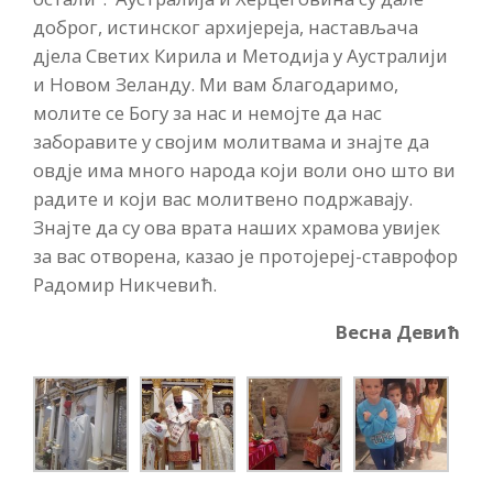
доброг, истинског архијереја, настављача
дјела Светих Кирила и Методија у Аустралији
и Новом Зеланду. Ми вам благодаримо,
молите се Богу за нас и немојте да нас
заборавите у својим молитвама и знајте да
овдје има много народа који воли оно што ви
радите и који вас молитвено подржавају.
Знајте да су ова врата наших храмова увијек
за вас отворена, казао је протојереј-ставрофор
Радомир Никчевић.
Весна Девић