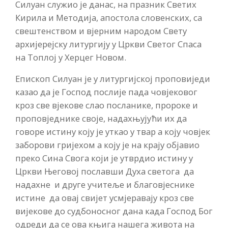
Силуан служио је данас, на празник Светих
Кирила и Методија, апостола словенских, са
свештенством и вјерним народом Свету
архијерејску литургију у Цркви Светог Спаса
на Топлој у Херцег Новом.
Епископ Силуан је у литургијској проповиједи
казао да је Господ послије пада човјековог
кроз све вјекове слао посланике, пророке и
проповједнике своје, надахњујући их да
говоре истину коју је уткао у твар а коју човјек
заборови гријехом а коју је на крају објавио
преко Сина Свога који је утврдио истину у
Цркви Његовој пославши Духа светога да
надахне и друге учитеље и благовјеснике
истине да овај свијет усмјеравају кроз све
вијекове до судбоносног дана када Господ Бог
одреди да се ова књига нашега живота на