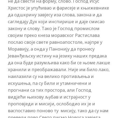
не да свести на форму, слово. Господ Исус
Христос је упућивао и фарисеје и књижевнике
да одшкрину завјесу иза слова, закона и да
сагледају Дух који инспирише и даје смисао
закону и слову. Тако је Господ промислом
својим преко кнеза моравског Растислава
послао своје свете равноапостоле, најпре у
Моравију, а онда у Панонију да пронесу
Јеванђељску истину на језику наших предака
да она буде разумљива како би се њоме лакше
хранили и преображавали. Није им било лако,
наилазили су на велико противљења и
искушења, па су били и утамничени и
прогнани са тих простора, али Господ
видјећи њихову љубав и истрајност у
проповједи и мисији, ослободио их је и
васпоставио поново ту мисију, тако да су нам
превели прво Свето писмо Новога завјета,