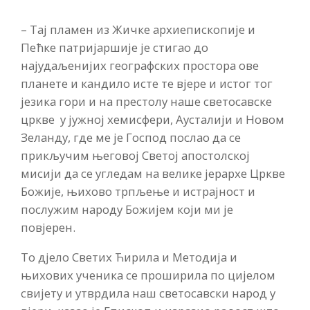
– Тај пламен из Жичке архиепископије и
Пећке патријаршије је стигао до
најудаљенијих географских простора ове
планете и кандило исте те вјере и истог тог
језика гори и на престолу наше светосавске
цркве у јужној хемисфери, Аусталији и Новом
Зеланду, где ме је Господ послао да се
прикључим његовој Светој апостолској
мисији да се угледам на велике јерархе Цркве
Божије, њихово трпљење и истрајност и
послужим народу Божијем који ми је
повјерен.
То дјело Светих Ћирила и Методија и
њихових ученика се проширила по цијелом
свијету и утврдила наш светосавски народ у