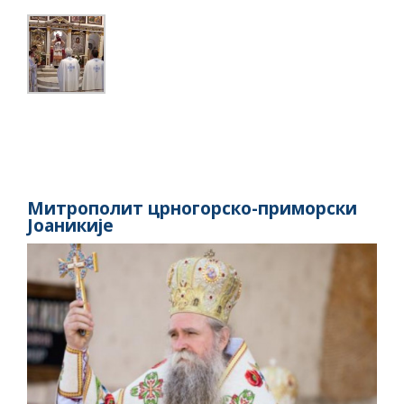
Митрополит црногорско-приморски
Јоаникије