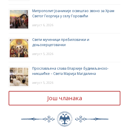
Митрополит Јоаникије освештао звоно за Храм
Светог Георгија у селу Горовићи
август 6, 2026
Свети мученици пребиловачки и
доњохерцеговачки
август 5, 2026
Прослављена слава Епархије будимљанско-
никшићке – Света Марија Магдалина
август 5, 2026
Још чланака