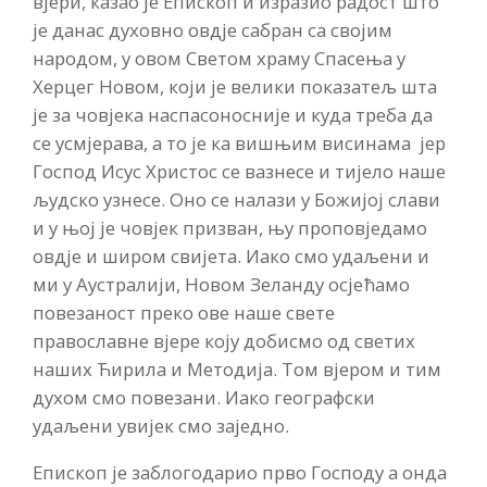
вјери, казао је Епископ и изразио радост што
је данас духовно овдје сабран са својим
народом, у овом Светом храму Спасења у
Херцег Новом, који је велики показатељ шта
је за човјека наспасоносније и куда треба да
се усмјерава, а то је ка вишњим висинама јер
Господ Исус Христос се вазнесе и тијело наше
људско узнесе. Оно се налази у Божијој слави
и у њој је човјек призван, њу проповједамо
овдје и широм свијета. Иако смо удаљени и
ми у Аустралији, Новом Зеланду осјећамо
повезаност преко ове наше свете
православне вјере коју добисмо од светих
наших Ћирила и Методија. Том вјером и тим
духом смо повезани. Иако географски
удаљени увијек смо заједно.
Епископ је заблогодарио прво Господу а онда