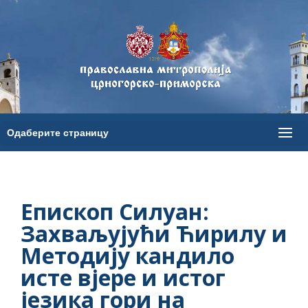
Епископ Силуан:
Захваљујући Ћирилу и
Методију кандило
исте вјере и истог
језика гори на