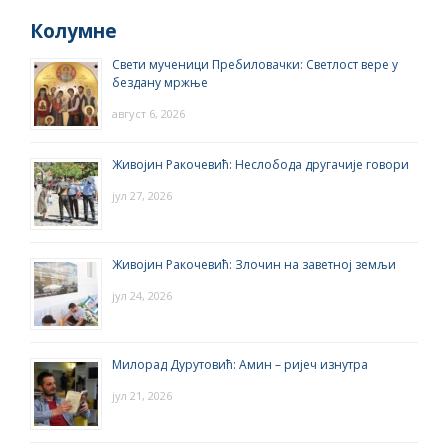
Колумне
Свети мученици Пребиловачки: Светлост вере у
бездану мржње
август 6, 2026
Живојин Ракочевић: Неслобода другачије говори
јул 27, 2026
Живојин Ракочевић: Злочин на заветној земљи
јул 24, 2026
Милорад Дурутовић: Амин – ријеч изнутра
јул 21, 2026