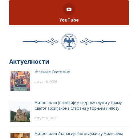
YouTube
Актуелности
Успеније Свете Ане
август 6, 2026
Митрополит Јоаникије у недјељу служи у храму
Светог архиђакона Стефана у Горњем Липову
август 6, 2026
Митрополит Атанасије богослужио у Милешеви