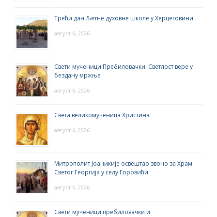
Трећи дан Љетне духовне школе у Херцеговини
август 6, 2026
Свети мученици Пребиловачки: Светлост вере у
бездану мржње
август 6, 2026
Света великомученица Христина
август 6, 2026
Митрополит Јоаникије освештао звоно за Храм
Светог Георгија у селу Горовићи
август 6, 2026
Свети мученици пребиловачки и