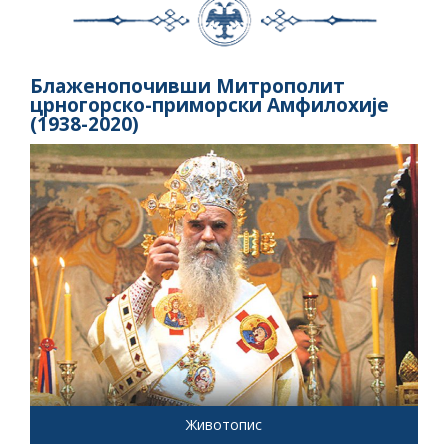
Блаженопочивши Митрополит
црногорско-приморски Амфилохије
(1938-2020)
Животопис