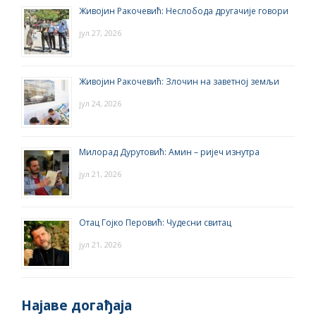
Живојин Ракочевић: Неслобода другачије говори
јул 27, 2026
Живојин Ракочевић: Злочин на заветној земљи
јул 24, 2026
Милорад Дурутовић: Амин – ријеч изнутра
јул 21, 2026
Отац Гојко Перовић: Чудесни свитац
јул 21, 2026
Најаве догађаја