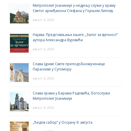
Митрополит Јоаникије у недјељу служи у храму
Светог архиђакона Стефана у Горњем Липову
август 6, 2026
Најава: Представљање књиге „Залог за вјечност“
аутора Александра Вујовића
август 6, 2026
Слава Цркве Свете преподобномученице
Параскеве у Сутомору
август 5, 2026
Слава храма у Барама Радовића, богослужи
Митрополит Јоаникије
август 4, 2026
„Ђедов сабор“ у Осојану 9. августа