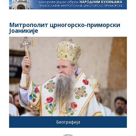
Митрополит црногорско-приморски
Јоаникије
Биографија