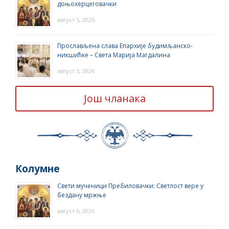
доњохерцеговачки
август 5, 2026
Прослављена слава Епархије будимљанско-
никшићке – Света Марија Магдалина
август 5, 2026
Још чланака
Колумне
Свети мученици Пребиловачки: Светлост вере у
бездану мржње
август 6, 2026