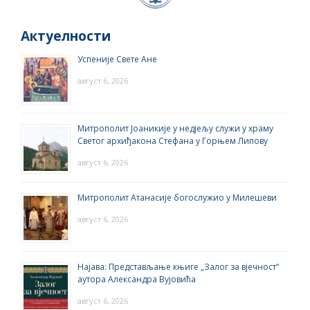
Актуелности
Успеније Свете Ане
август 6, 2026
Митрополит Јоаникије у недјељу служи у храму
Светог архиђакона Стефана у Горњем Липову
август 6, 2026
Митрополит Атанасије богослужио у Милешеви
август 6, 2026
Најава: Представљање књиге „Залог за вјечност“
аутора Александра Вујовића
август 6, 2026