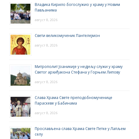
Владика Кирило богослужио у храму у Новим
Пављанима
август 8, 2026
Свети великомученик Пантелејмон
август 8, 2026
Митрополит Јоаникије у недјељу служи у храму
Светог архиђакона Стефана у Горњем Липову
август 8, 2026
Слава Храма Свете преподобномученице
Параскеве у Бабинама
август 8, 2026
Прослављена слава Храма Свете Петке у Лапљем
селу