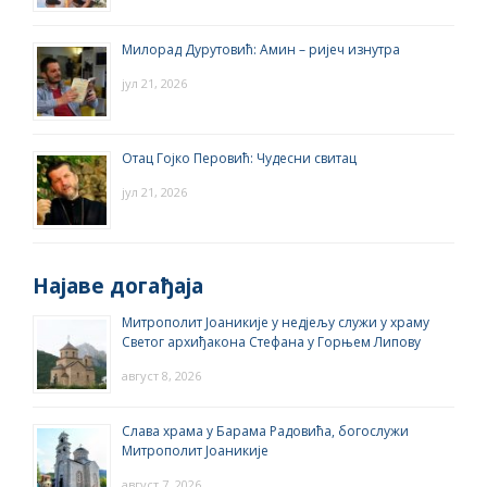
Милорад Дурутовић: Амин – ријеч изнутра
јул 21, 2026
Отац Гојко Перовић: Чудесни свитац
јул 21, 2026
Најаве догађаја
Митрополит Јоаникије у недјељу служи у храму
Светог архиђакона Стефана у Горњем Липову
август 8, 2026
Слава храма у Барама Радовића, богослужи
Митрополит Јоаникије
август 7, 2026