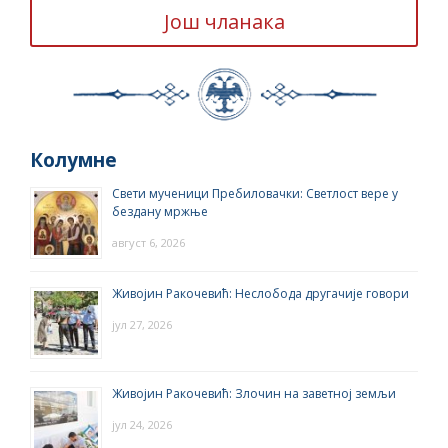
Још чланака
Колумне
Свети мученици Пребиловачки: Светлост вере у
бездану мржње
август 6, 2026
Живојин Ракочевић: Неслобода другачије говори
јул 27, 2026
Живојин Ракочевић: Злочин на заветној земљи
јул 24, 2026