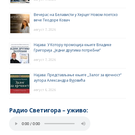
Вечерас на Белависти у Херцег Новом поетско
вече Теодоре Ковач
август 7, 2026
Најава: У Котору промоција књиге Владике
Григорија ,,Једни другима потребни”
август 7, 2026
Најава: Представљање књиге „Залог за вјечност“
аутора Александра Вујовића
август 6, 2026
Радио Светигора – yживо: