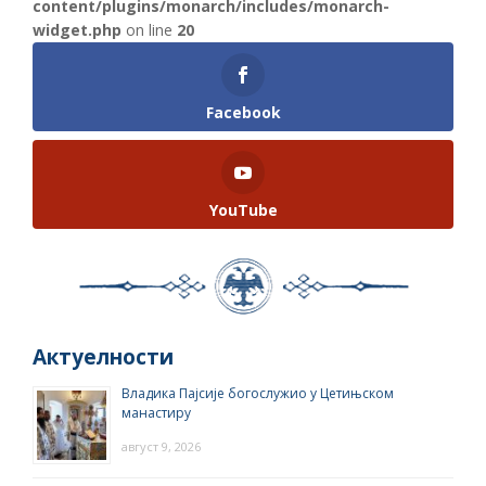
content/plugins/monarch/includes/monarch-
widget.php
on line
20
Facebook
YouTube
Актуелности
Владика Пајсије богослужио у Цетињском
манастиру
август 9, 2026