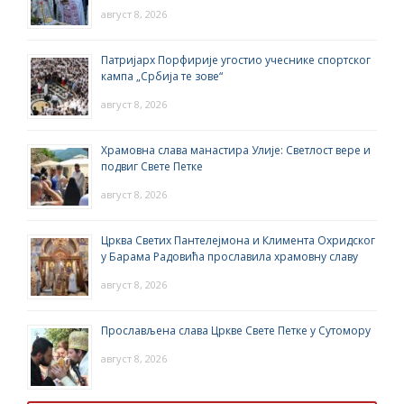
август 8, 2026
Патријарх Порфирије угостио учеснике спортског
кампа „Србија те зове“
август 8, 2026
Храмовна слава манастира Улије: Светлост вере и
подвиг Свете Петке
август 8, 2026
Црква Светих Пантелејмона и Климента Охридског
у Барама Радовића прославила храмовну славу
август 8, 2026
Прослављена слава Цркве Свете Петке у Сутомору
август 8, 2026