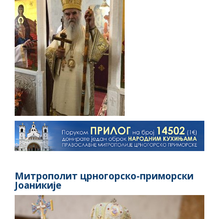
Митрополит црногорско-приморски
Јоаникије