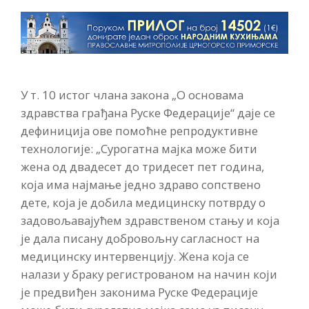
У т. 10 истог члана закона „О основама
здравства грађана Руске Федерације“ даје се
дефиниција ове помоћне репродуктивне
технологије: „Сурогатна мајка може бити
жена од двадесет до тридесет пет година,
која има најмање једно здраво сопствено
дете, која је добила медицинску потврду о
задовољавајућем здравственом стању и која
је дала писану добровољну сагласност на
медицинску интервенцију. Жена која се
налази у браку регистрованом на начин који
је предвиђен законима Руске Федерације