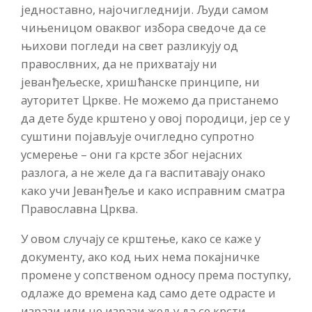
једноставно, најочигледнији. Људи самом
чињеницом оваквог избора сведоче да се
њихови погледи на свет разликују од
правослвних, да не прихватају ни
јеванђељеске, хришћанске принципе, ни
ауторитет Цркве. Не можемо да пристанемо
да дете буде крштено у овој породици, јер се у
суштини појављује очигледно супротно
усмерење – они га крсте због нејасних
разлога, а не желе да га васпитавају онако
како учи Јеванђеље и како исправним сматра
Православна Црква.
У овом случају се крштење, како се каже у
документу, ако код њих нема покајничке
промене у сопственом односу према поступку,
одлаже до времена кад само дете одрасте и
изрази или не изрази жељу да се крсти.