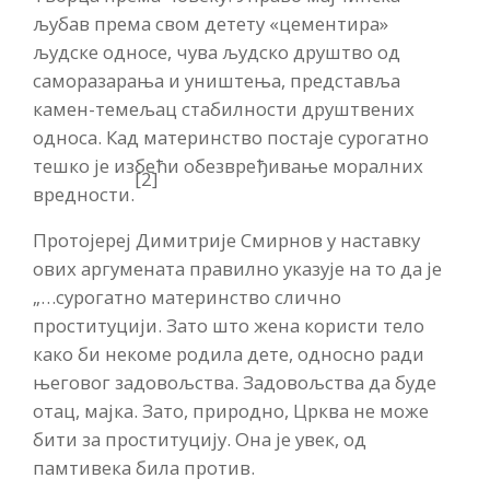
љубав према свом детету «цементира»
људске односе, чува људско друштво од
саморазарања и уништења, представља
камен-темељац стабилности друштвених
односа. Кад материнство постаје сурогатно
тешко је избећи обезвређивање моралних
[2]
вредности.
Протојереј Димитрије Смирнов у наставку
ових аргумената правилно указује на то да је
„…сурогатно материнство слично
проституцији. Зато што жена користи тело
како би некоме родила дете, односно ради
његовог задовољства. Задовољства да буде
отац, мајка. Зато, природно, Црква не може
бити за проституцију. Она је увек, од
памтивека била против.