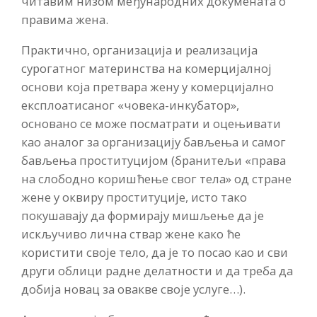
читавим низом међународних докумената о
правима жена.
Практично, организација и реализација
сурогатног материнства на комерцијалној
основи која претвара жену у комерцијално
експлоатисаног «човека-инкубатор»,
основано се може посматрати и оцењивати
као аналог за организацију бављења и самог
бављења проституцијом (бранитељи «права
на слободно коришћење свог тела» од стране
жене у оквиру проституције, исто тако
покушавају да формирају мишљење да је
искључиво лична ствар жене како ће
користити своје тело, да је то посао као и сви
други облици радне делатности и да треба да
добија новац за овакве своје услуге…).