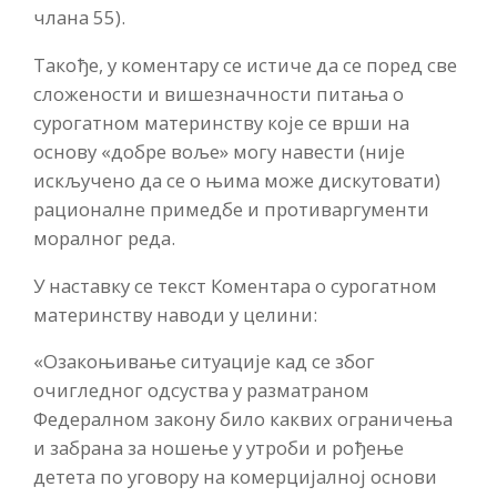
члана 55).
Такође, у коментару се истиче да се поред све
сложености и вишезначности питања о
сурогатном материнству које се врши на
основу «добре воље» могу навести (није
искључено да се о њима може дискутовати)
рационалне примедбе и противаргументи
моралног реда.
У наставку се текст Коментара о сурогатном
материнству наводи у целини:
«Озакоњивање ситуације кад се због
очигледног одсуства у разматраном
Федералном закону било каквих ограничења
и забрана за ношење у утроби и рођење
детета по уговору на комерцијалној основи