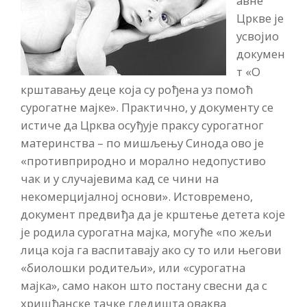
авне
Цркве је
усвојио
докумен
т «О
крштавању деце која су рођена уз помоћ
сурогатне мајке». Практично, у документу се
истиче да Црква осуђује праксу сурогатног
материнства – по мишљењу Синода ово је
«противприродно и морално недопустиво
чак и у случајевима кад се чини на
некомерцијалној основи». Истовремено,
документ предвиђа да је крштење детета које
је родила сурогатна мајка, могуће «по жељи
лица која га васпитавају ако су то или његови
«биолошки родитељи», или «сурогатна
мајка», само након што постану свесни да с
хришћанске тачке гледишта оваква