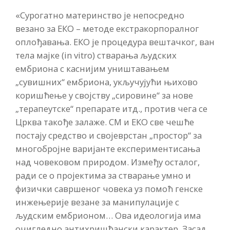
«Сурогатно материнство је непосредно
везано за ЕКО – методе екстракорпоралног
оплођавања. ЕКО је процедура вештачког, ван
тела мајке (in vitro) стварања људских
ембриона с каснијим уништавањем
„сувишних“ ембриона, укључујући њихово
коришћење у својству „сировине“ за нове
„терапеутске“ препарате итд., против чега се
Црква такође залаже. СМ и ЕКО све чешће
постају средство и својеврстан „простор“ за
многобројне варијанте експериментисања
над човековом природом. Између осталог,
ради се о пројектима за стварање умно и
физички савршеног човека уз помоћ генске
инжењерије везане за манипулације с
људским ембрионом… Ова идеологија има
очигледно антихришћански карактер. Засад