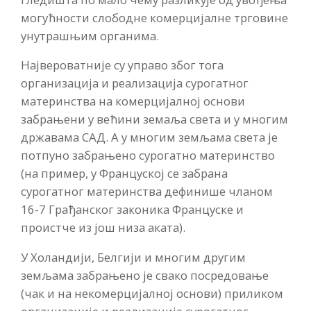
могућности слободне комерцијалне трговине
унутрашњим органима.
Највероватније су управо због тога
организација и реализација сурогатног
материнства на комерцијалној основи
забрањени у већини земаља света и у многим
државама САД. А у многим земљама света је
потпуно забрањено сурогатно материнство
(на пример, у Француској се забрана
сурогатног материнства дефинише чланом
16-7 Грађанског законика Француске и
проистче из још низа аката).
У Холандији, Белгији и многим другим
земљама забрањено је свако посредовање
(чак и на некомерцијалној основи) приликом