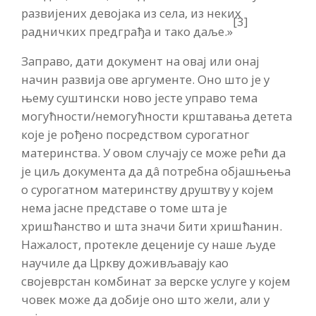
развијених девојака из села, из неких
[3]
радничких предграђа и тако даље.»
Заправо, дати документ на овај или онај
начин развија ове аргументе. Оно што је у
њему суштински ново јесте управо тема
могућности/немогућности крштавања детета
које је рођено посредством сурогатног
материнства. У овом случају се може рећи да
је циљ документа да дâ потребна објашњења
о сурогатном материнству друштву у којем
нема јасне представе о томе шта је
хришћанство и шта значи бити хришћанин.
Нажалост, протекле деценије су наше људе
научиле да Цркву доживљавају као
својеврстан комбинат за верске услуге у којем
човек може да добије оно што жели, али у