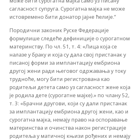
може бити сурогатна мајка само уз писану
сагласност супруга. Сурогатна мајка не може
истовремено бити донатор јајне ћелије.“
Породични законик Руске Федерације
формулише следеће дефиниције о сурогатном
материнству. По чл. 51, т. 4: «Лица која се
налазе у браку и која су дала свој пристанак у
писаној форми за имплантацију ембриона
другој жени ради његовог одржавања у току
трудноће, могу бити регистрована као
родитељи детета само уз сагласност жене која
је родила дете (сурогатне мајке).» по члану 52,
т. 3: «Брачни другови, који су дали пристанак
за имплантацију ембриона другој жени, као и
сурогатна мајка, немају право на оспоравање
материнства и очинства након регистрације
родитеља у матичној књизи рођених и немају