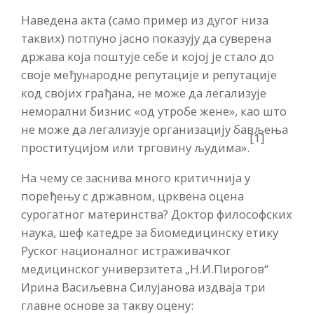
Наведена акта (само пример из дугог низа
таквих) потпуно јасно показују да суверена
држава која поштује себе и којој је стало до
своје међународне репутације и репутације
код својих грађана, не може да легализује
неморални бизнис «од утробе жене», као што
не може да легализује организацију бављења
[1]
проституцијом или трговину људима».
На чему се заснива много критичнија у
поређењу с државном, црквена оцена
сурогатног материнства? Доктор философских
наука, шеф катедре за биомедицинску етику
Руског националног истраживачког
медицинског универзитета „Н.И.Пирогов“
Ирина Васиљевна Силујанова издваја три
главне основе за такву оцену: