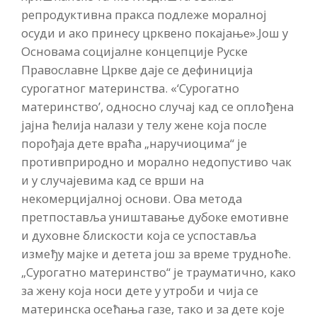
репродуктивна пракса подлеже моралној
осуди и ако принесу црквено покајање».Још у
Основама социјалне концепције Руске
Православне Цркве даје се дефиниција
сурогатног материнства. «‘Сурогатно
материнство’, односно случај кад се оплођена
јајна ћелија налази у телу жене која после
порођаја дете враћа „наручиоцима“ је
противприродно и морално недопустиво чак
и у случајевима кад се врши на
некомерцијалној основи. Ова метода
претпоставља уништавање дубоке емотивне
и духовне блискости која се успоставља
између мајке и детета још за време трудноће.
„Сурогатно материнство“ је трауматично, како
за жену која носи дете у утроби и чија се
материнска осећања газе, тако и за дете које