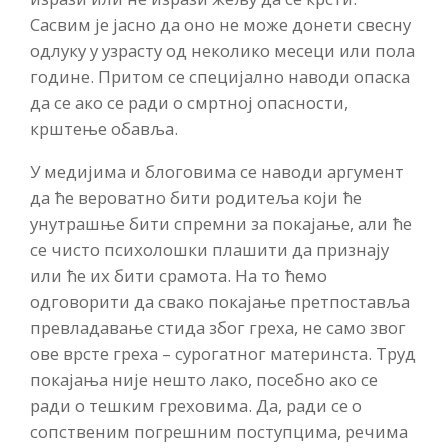
Сасвим је јасно да оно не може донети свесну
одлуку у узрасту од неколико месеци или пола
године. Притом се специјално наводи опаска
да се ако се ради о смртној опасности,
крштење обавља.
У медијима и блоговима се наводи аргумент
да ће вероватно бити родитеља који ће
унутрашње бити спремни за покајање, али ће
се чисто психолошки плашити да признају
или ће их бити срамота. На то ћемо
одговорити да свако покајање претпоставља
превладавање стида због греха, не само звог
ове врсте греха – сурогатног материнста. Труд
покајања није нешто лако, посебно ако се
ради о тешким греховима. Да, ради се о
сопственим погрешним поступцима, речима