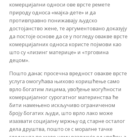
комерцијални односи ове врсте ремете
природу односа «мајка-дете» и да
противправно понижавају људско
достојанство жене, те аргументовано доказују
да постоје основе да се у погледу овакве врсте
комерцијалних односа користе појмови као
што су «лизинг материце» и «трговина
децом».
Пошто данас просечна вредност овакве врсте
услуга омогућава њихово коришћење само
врло богатим лицима, увођење могућности
комерцијалног сурогатног материнства ће
бити намењено искључиво ограниченом
броју богатих људи, што врло лако може
изазвати социјалну мржњу од старне осталог
дела друштва, пошто се с моралне тачке
гледишта по мало чему разликује од увођења