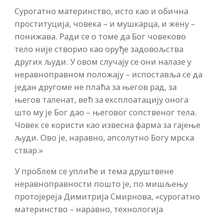
Сурогатно материнство, исто као и обична
проституција, човека – и мушкарца, и жену –
понижава. Ради се о томе да Бог човеково
тело није створио као оруђе задовољства
других људи. У овом случају се они налазе у
неравноправном положају – испоставља се да
један другоме не плаћа за његов рад, за
његов таленат, већ за експлоатацију онога
што му је Бог дао – његовог сопственог тела.
Човек се користи као извесна фарма за гајење
људи. Ово је, наравно, апсолутно Богу мрска
ствар.»
У проблем се уплиће и тема друштвене
неравноправности пошто је, по мишљењу
протојереја Димитрија Смирнова, «сурогатно
материнство – наравно, технологија