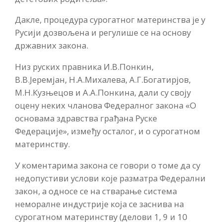
Дакле, процедура сурогатног материнства је у
Русији дозвољена и регулише се на основу
државних закона.
Низ руских правника И.В.Понкин,
В.В.Јеремјан, Н.А.Михалева, А.Г.Богатирјов,
М.Н.Кузњецов и А.А.Понкина, дали су своју
оцену неких чланова Федералног закона «О
основама здравства грађана Руске
Федерације», између осталог, и о сурогатном
материнству.
У коментарима закона се говори о томе да су
недопустиви услови које разматра Федерални
закон, а односе се на стварање система
неморалне индустрије која се заснива на
сурогатном материнству (делови 1, 9 и 10