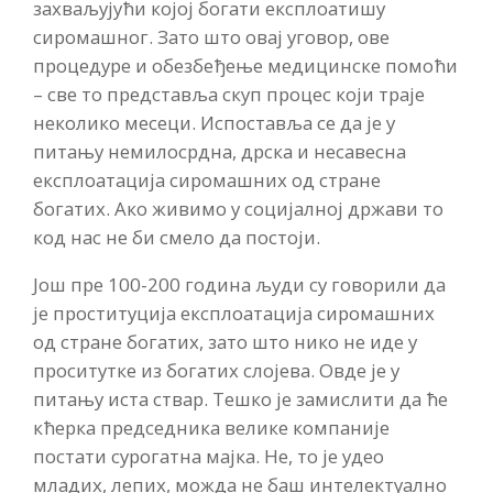
захваљујући којој богати експлоатишу
сиромашног. Зато што овај уговор, ове
процедуре и обезбеђење медицинске помоћи
– све то представља скуп процес који траје
неколико месеци. Испоставља се да је у
питању немилосрдна, дрска и несавесна
експлоатација сиромашних од стране
богатих. Ако живимо у социјалној држави то
код нас не би смело да постоји.
Још пре 100-200 година људи су говорили да
је проституција експлоатација сиромашних
од стране богатих, зато што нико не иде у
проситутке из богатих слојева. Овде је у
питању иста ствар. Тешко је замислити да ће
кћерка председника велике компаније
постати сурогатна мајка. Не, то је удео
младих, лепих, можда не баш интелектуално