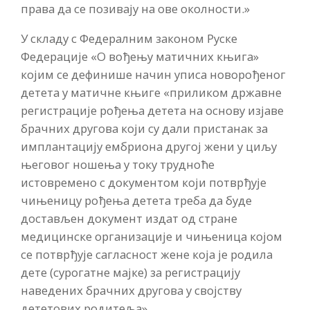
права да се позивају на ове околности.»
У складу с Федералним законом Руске
Федерације «О вођењу матичних књига»
којим се дефинише начин уписа новорођеног
детета у матичне књиге «приликом државне
регистрације рођења детета на основу изјаве
брачних другова који су дали пристанак за
имплантацију ембриона другој жени у циљу
његовог ношења у току трудноће
истовремено с документом који потврђује
чињеницу рођења детета треба да буде
достављен документ издат од стране
медицинске организације и чињеница којом
се потврђује сагласност жене која је родила
дете (сурогатне мајке) за регистрацију
наведених брачних другова у својству
дететових родитеља».