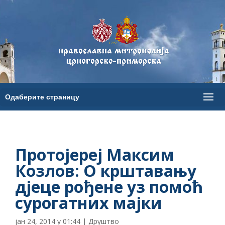
Протојереј Максим
Козлов: О крштавању
дјеце рођене уз помоћ
сурогатних мајки
јан 24, 2014 у 01:44
|
Друштво