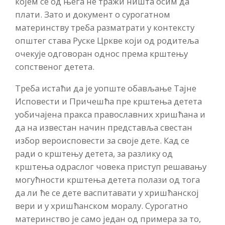
којем се од њега не тражи ништа осим да
плати. Зато и документ о сурогатном
материнству треба разматрати у контексту
општег става Руске Цркве који од родитеља
очекује одговоран однос према крштењу
сопственог детета.
Треба истаћи да је уопште обављање Тајне
Исповести и Причешћа пре крштења детета
уобичајена пракса православних хришћана и
да на известан начин представља свестан
избор вероисповести за своје дете. Кад се
ради о крштењу детета, за разлику од
крштења одраслог човека приступ решавању
могућности крштења детета полази од тога
да ли ће се дете васпитавати у хришћанској
вери и у хришћанском моралу. Сурогатно
материнство је само један од примера за то,