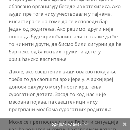
обавезно организују беседе из катехизиса. Ако
људи пре тога нису учествовали у тајнама,
инсистира се на томе да се исповеди бар
један од родитеља. Ако рецимо, други није
склон да буде хришћанин, али се слаже да ће
то чинити други, да бисмо били сигурни да ће
бар неко од ближњих пружити детету
хришћанско васпитање.
Дакле, ако свештеник види овакво покајање
треба то да саопшти архијереју. А архијереј
доноси одлуку о могућности крштења
сурогатног детета. Засад то код нас није
масовна појава, па свештеници нису
претрпани молбама сурогатних родитеља.
Може се претпоставити да ће бити ситуација
Подијели чланак
кад ће родитељи крити да су родили дете уз