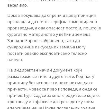
веселимо.
Црква покушава да спречи да овај принцип
превлада и да почне серијска комерцијална
производња, а ова опасност постоји, пошто је
сурогатно материнство у већини земаља
Западне Европе забрањено, тако да
сународнице из суседних земаља могу
постати овакво експлоатисано телесно
начело.
На индиректан начин документ који
разматрамо се тиче и друге теме. Код нас у
принципу без исповести нико не сме да се
причести. Човек се прво исповеда, а онда се
причешћује. Сад се за многе родитеље који се
крштавају и који желе да крсте дете у свим
епархијама наше Цркве последњих година