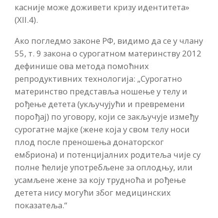
касније може доживети кризу идентитета»
(XII.4).
Ако погледмо законе РФ, видимо да се у члану
55, т. 9 закона о сурогатном материнству 2012
дефинише ова метода помоћних
репродуктивних технологија: „Сурогатно
материнство представља ношење у телу и
рођење детета (укључујући и превремени
порођај) по уговору, који се закључује између
сурогатне мајке (жене која у свом телу носи
плод после преношења донаторског
ембриона) и потенцијалних родитеља чије су
полне ћелије употребљене за оплодњу, или
усамљене жене за коју трудноћа и рођење
детета нису могући због медицинских
показатеља.“