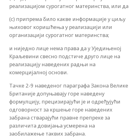
реализацијом сурогатног материнства, или да
(с) припрема било какве информације у циљу
њиховог коришћења у реализацији или
организацији сурогатног материнства;
и ниједно лице нема права да у Уједињеној
Краљевини свесно подстиче друго лице на
реализацију наведених радњи на
комерцијалној основи.
Тачке 2-9 наведеног параграфа Закона Велике
Британије допуњавају горе наведену
формулцију, прецизирајући је и одређујући
одговорност за кршење горе наведених
забрана стварајући правне препреке за
различита довијања усмерена на
заобилажење таквих забрана.