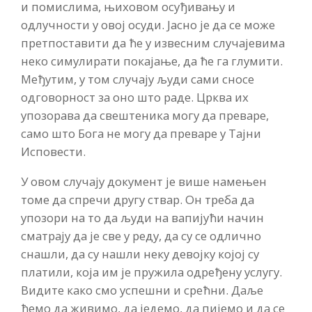
и помислима, њиховом осуђивању и
одлучности у овој осуди. Јасно је да се може
претпоставити да ће у извесним случајевима
неко симулирати покајање, да ће га глумити.
Међутим, у том случају људи сами сносе
одговорност за оно што раде. Црква их
упозорава да свештеника могу да преваре,
само што Бога не могу да преваре у Тајни
Исповести.
У овом случају документ је више намењен
томе да спречи другу ствар. Он треба да
упозори на то да људи на вапијући начин
сматрају да је све у реду, да су се одлично
снашли, да су нашли неку девојку којој су
платили, која им је пружила одређену услугу.
Видите како смо успешни и срећни. Даље
ћемо да живимо, да једемо, да пијемо и да се