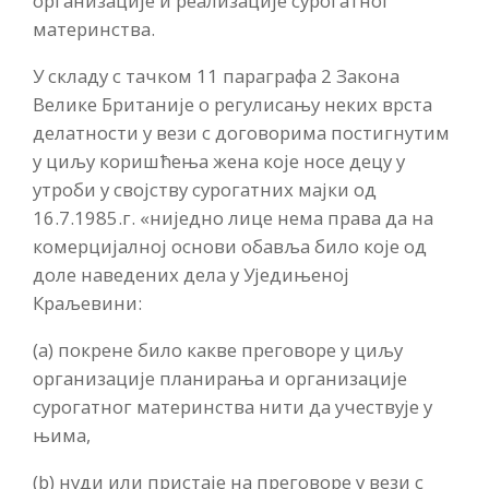
организације и реализације сурогатног
материнства.
У складу с тачком 11 параграфа 2 Закона
Велике Британије о регулисању неких врста
делатности у вези с договорима постигнутим
у циљу коришћења жена које носе децу у
утроби у својству сурогатних мајки од
16.7.1985.г. «ниједно лице нема права да на
комерцијалној основи обавља било које од
доле наведених дела у Уједињеној
Краљевини:
(а) покрене било какве преговоре у циљу
организације планирања и организације
сурогатног материнства нити да учествује у
њима,
(b) нуди или пристаје на преговоре у вези с