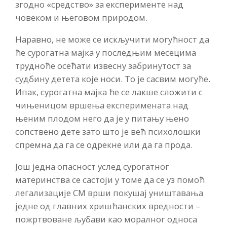
згодно «средство» за експерименте над
човеком и његовом природом.
Наравно, не може се искључити могућност да
ће сурогатна мајка у последњим месецима
трудноће осећати извесну забринутост за
судбину детета које носи. То је сасвим могуће.
Ипак, сурогатна мајка ће се лакше сложити с
чињеницом вршења експеримената над
њеним плодом него да је у питању њено
сопствено дете зато што је већ психолошки
спремна да га се одрекне или да га прода.
Још једна опасност услед сурогатног
материнства се састоји у томе да се уз помоћ
легализације СМ врши покушај уништавања
једне од главних хришћанских вредности –
пожртвоване љубави као моралног односа