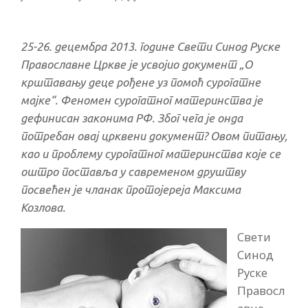
25-26. децембра 2013. године Свети Синод Руске
Православне Цркве је усвојио документ „О
крштавању деце рођене уз помоћ сурогатне
мајке“. Феномен сурогатног материнства је
дефинисан законима РФ. Због чега је онда
потребан овај црквени документ? Овом питању,
као и проблему сурогатног материнства које се
оштро поставља у савременом друштву
посвећен је чланак протојереја Максима
Козлова.
Свети
Синод
Руске
Правосл