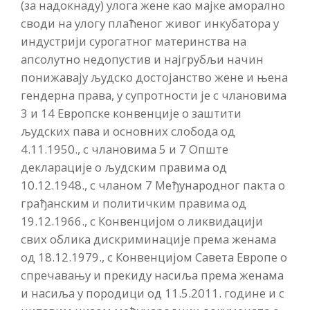
(за надокнаду) улога жене као мајке аморално
своди на улогу плаћеног живог инкубатора у
индустрији сурогатног материнства на
апсолутно недопустив и најгрубљи начин
понижавају људско достојанство жене и њена
гендерна права, у супротности је с члановима
3 и 14 Европске конвенције о заштити
људских пава и основних слобода од
4.11.1950., с члановима 5 и 7 Опште
декларације о људским правима од
10.12.1948., с чланом 7 Међународног пакта о
грађанским и политичким правима од
19.12.1966., с Конвенцијом о ликвидацији
свих облика дискриминације према женама
од 18.12.1979., с Конвенцијом Савета Европе о
спречавању и прекиду насиља према женама
и насиља у породици од 11.5.2011. године и с