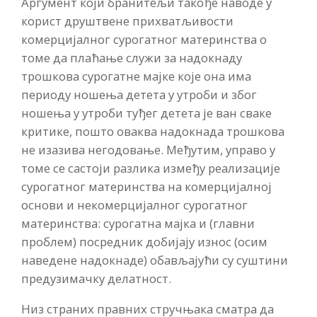
Аргумент који бранитељи такође наводе у
корист друштвене прихватљивости
комерцијалног сурогатног материнства о
томе да плаћање служи за надокнаду
трошкова сурогатне мајке које она има
периоду ношења детета у утроби и због
ношења у утроби туђег детета је ван сваке
критике, пошто оваква надокнада трошкова
не изазива негодовање. Међутим, управо у
томе се састоји разлика између реализације
сурогатног материнства на комерцијалној
основи и некомерцијалног сурогатног
материнства: сурогатна мајка и (главни
проблем) посредник добијају износ (осим
наведене надокнаде) обављајући су суштини
предузимачку делатност.
Низ страних правних стручњака сматра да