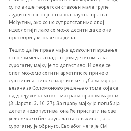
су то више теоретски ставови мале групе
људи него што је стварна научна пракса.
Међутим, ако се не супротставимо овој
идеологији лако се може десити да се она
претвори у конкретна дела.
Тешко да ће права мајка дозволити вршење
експеримената над својим дететом, а за
сурогатну мајку је то допустиво. И овде се
опет можемо сетити архетипске приче о
суштини истинске мајчинске љубави која ја
везана за Соломоново решење о томе која се
од двеју жена може сматрати правом мајком
(3 Царств. 3, 16-27). За праву мајку је погибија
детета недопустива, она ће пристати на све
услове како би сачувала његов живот, а за
сурогатну је обрнуто. Ево због чега је СМ