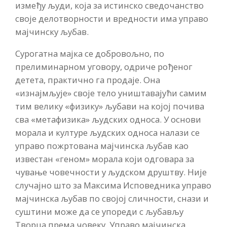
између људи, која за истинско сведочанство
своје делотворности и вредности има управо
мајчинску љубав.
Сурогатна мајка се добровољно, по
прелиминарном уговору, одриче рођеног
детета, практично га продаје. Она
«изнајмљује» своје тело уништавајући самим
тим велику «физику» љубави на којој почива
сва «метафизика» људских односа. У основи
морала и културе људских односа налази се
управо пожртована мајчинска љубав као
известан «геном» морала који одговара за
чување човечности у људском друштву. Није
случајно што за Максима Исповедника управо
мајчинска љубав по својој сличности, снази и
суштини може да се упореди с љубављу
Творца према човеку. Управо мајчинска