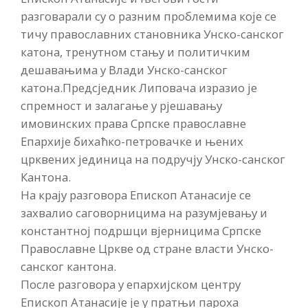
разговарали су о разним проблемима које се
тичу православних становника Унско-санског
катона, тренутном стању и политичким
дешавањима у Влади Унско-санског
катона.Предсједник Липовача изразио је
спремност и залагање у рјешавању
имовинских права Српске православне
Епархије бихаћко-петровачке и њених
црквених јединица на подручју Унско-санског
Кантона.
На крају разговора Епископ Атанасије се
захвалио саговорницима на разумјевању и
константној подршци вјерницима Српске
Православне Цркве од стране власти Унско-
санског кантона.
После разговора у епархијском центру
Епископ Атанасије је у пратњи пароха