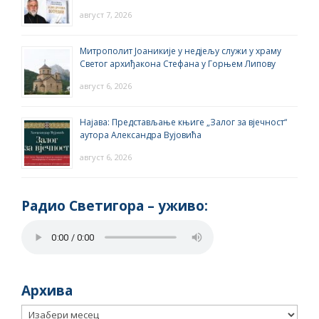
август 7, 2026
Митрополит Јоаникије у недјељу служи у храму
Светог архиђакона Стефана у Горњем Липову
август 6, 2026
Најава: Представљање књиге „Залог за вјечност“
аутора Александра Вујовића
август 6, 2026
Радио Светигора – yживо:
Архива
Архива