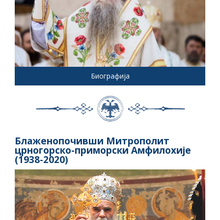
Биографија
Блаженопочивши Митрополит
црногорско-приморски Амфилохије
(1938-2020)