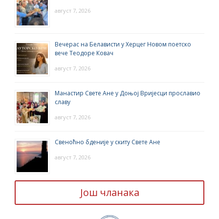
август 7, 2026
Вечерас на Белависти у Херцег Новом поетско
вече Теодоре Ковач
август 7, 2026
Манастир Свете Ане у Доњој Вријесци прославио
славу
август 7, 2026
Свеноћно бденије у скиту Свете Ане
август 7, 2026
Још чланака