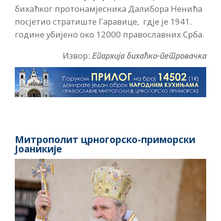
бихаћког протонамјесника Далибора Ненића
посјетио стратиште Гаравице, гдје је 1941.
године убијено око 12000 православних Срба.
Извор:
Епархија бихаћко-петровачка
Митрополит црногорско-приморски
Јоаникије