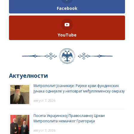
Facebook
YouTube
Актуелности
Митрополит Јоаникије: Ријеке крви фундинских
јунака однијеле у неповрат међуплеменску омразу
август 7, 2026
Посета Украјинској Православној Цркви
Митрополита немачког Григорија
август 7, 2026