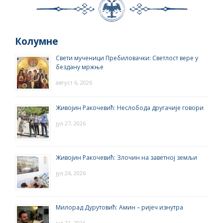
Колумне
Свети мученици Пребиловачки: Светлост вере у
бездану мржње
август 6, 2026
Живојин Ракочевић: Неслобода другачије говори
јул 27, 2026
Живојин Ракочевић: Злочин на заветној земљи
јул 24, 2026
Милорад Дурутовић: Амин – ријеч изнутра
јул 21, 2026