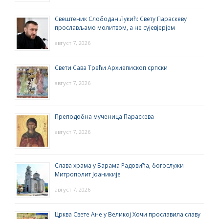
Свештеник Слободан Лукић: Свету Параскеву
прослављамо молитвом, а не сујевјерјем
август 7, 2026
Свети Сава Трећи Архиепископ српски
август 7, 2026
Преподобна мученица Параскева
август 7, 2026
Слава храма у Барама Радовића, богослужи
Митрополит Јоаникије
август 7, 2026
Црква Свете Ане у Великој Хочи прославила славу