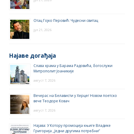
Отац Гојко Перовић: Чудесни свитац
јул 21, 2026
Најаве догађаја
Слава храма у Барама Радовића, богослужи
Митрополит Јоаникије
август 7, 2026
Вечерас на Белависти у Херцег Новом поетско
вече Теодоре Ковач
август 7, 2026
Најава: У Котору промоција књиге Владике
Григорија ,,Једни другима потребни”