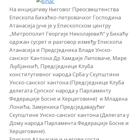
На инцијативу Његовог Преосвештенства
Епископа бихаћко-петровачког Господина
Атанасија јуче је у Епископском центру
„Митрополит Георгије Николајевић“ у Бихаћу
одржан сусрет и разговор између Епископа
Атанасија и Предсједника Владе Унско-
санског Кантона Др Хамдије Липоваче, Мире
Љубјанкић, Предсједнице Клуба
конститутивног народа Срба у Скупштини
Унско-санског кантона (Предсједнице Клуба
делегата Српског народа у Парламенту
Федерације Босне и Херцеговине) и Младена
Лонића, Замјеника Предсједавајућег
Скупштине Унско-санског кантона (Делегата у
Дому народа Парламента Федерације Босне и
Херцеговине).
Епископ Атанасије и његови гости