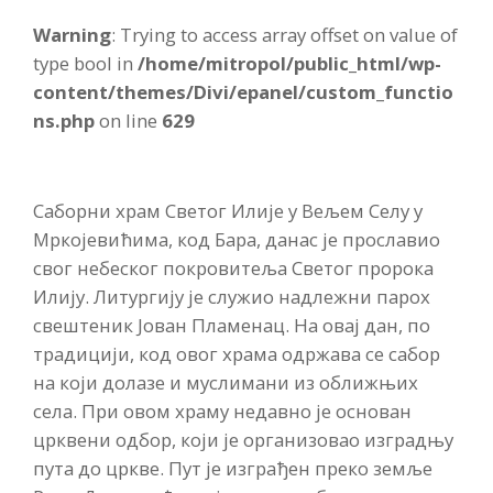
Warning
: Trying to access array offset on value of
type bool in
/home/mitropol/public_html/wp-
content/themes/Divi/epanel/custom_functio
ns.php
on line
629
Саборни храм Светог Илије у Вељем Селу у
Мркојевићима, код Бара, данас је прославио
свог небеског покровитеља Светог пророка
Илију. Литургију је служио надлежни парох
свештеник Јован Пламенац. На овај дан, по
традицији, код овог храма одржава се сабор
на који долазе и муслимани из оближњих
села. При овом храму недавно је основан
црквени одбор, који је организовао изградњу
пута до цркве. Пут је изграђен преко земље