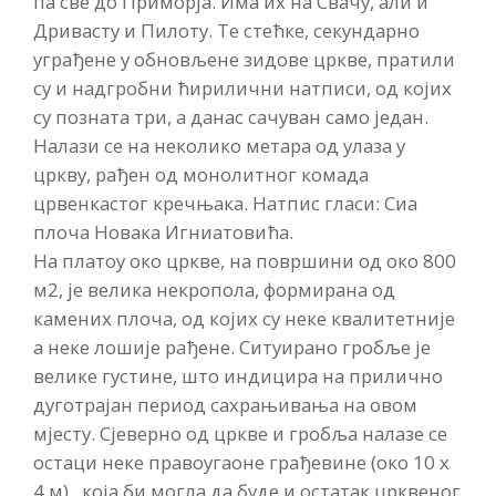
па све до Приморја. Има их на Свачу, али и
Дривасту и Пилоту. Те стећке, секундарно
уграђене у обновљене зидове цркве, пратили
су и надгробни ћирилични натписи, од којих
су позната три, а данас сачуван само један.
Налази се на неколико метара од улаза у
цркву, рађен од монолитног комада
црвенкастог кречњака. Натпис гласи: Сиа
плоча Новака Игниатовића.
На платоу око цркве, на површини од око 800
м2, је велика некропола, формирана од
камених плоча, од којих су неке квалитетније
а неке лошије рађене. Ситуирано гробље је
велике густине, што индицира на прилично
дуготрајан период сахрањивања на овом
мјесту. Сјеверно од цркве и гробља налазе се
остаци неке правоугаоне грађевине (око 10 x
4 м) , која би могла да буде и остатак црквеног