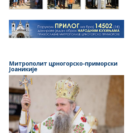
Митрополит црногорско-приморски
Јоаникије