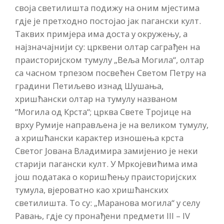
своја светилишта подижу на оним мјестима
гдје је претходно постојао јак пагански култ.
Таквих примјера има доста у окружењу, а
најзначајнији су: црквени олтар саграђен на
праисторијском тумулу „Веља Могила“, олтар
са часном трпезом посвећен Светом Петру на
градини Петиљево изнад Шушања,
хришћански олтар на тумулу названом
“Могила од Крста“; црква Свете Тројице на
врху Румије направљена је на великом тумулу,
а хришћански карактер изношења крста
Светог Јована Владимира замијенио је неки
старији пагански култ. У Мркојевићима има
још података о коришћењу праисторијских
тумула, вјероватно као хришћанских
светилишта. То су: „Маранова могила“ у селу
Равањ, гдје су пронађени предмети III – IV