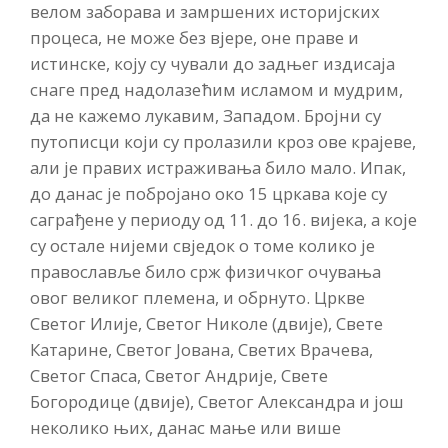
велом заборава и замршених историјских
процеса, не може без вјере, оне праве и
истинске, коју су чували до задњег издисаја
снаге пред надолазећим исламом и мудрим,
да не кажемо лукавим, Западом. Бројни су
путописци који су пролазили кроз ове крајеве,
али је правих истраживања било мало. Ипак,
до данас је побројано око 15 цркава које су
саграђене у периоду од 11. до 16. вијека, а које
су остале нијеми свједок о томе колико је
православље било срж физичког очувања
овог великог племена, и обрнуто. Цркве
Светог Илије, Светог Николе (двије), Свете
Катарине, Светог Јована, Светих Врачева,
Светог Спаса, Светог Андрије, Свете
Богородице (двије), Светог Александра и још
неколико њих, данас мање или више