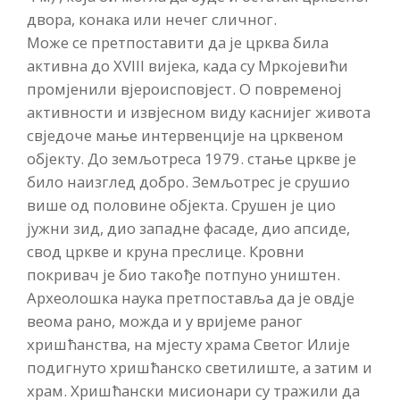
двора, конака или нечег сличног.
Може се претпоставити да је црква била
активна до XVIII вијека, када су Мркојевићи
промјенили вјероисповјест. О повременој
активности и извјесном виду каснијег живота
свједоче мање интервенције на црквеном
објекту. До земљотреса 1979. стање цркве је
било наизглед добро. Земљотрес је срушио
више од половине објекта. Срушен је цио
јужни зид, дио западне фасаде, дио апсиде,
свод цркве и круна преслице. Кровни
покривач је био такође потпуно уништен.
Археолошка наука претпоставља да је овдје
веома рано, можда и у вријеме раног
хришћанства, на мјесту храма Светог Илије
подигнуто хришћанско светилиште, а затим и
храм. Хришћански мисионари су тражили да