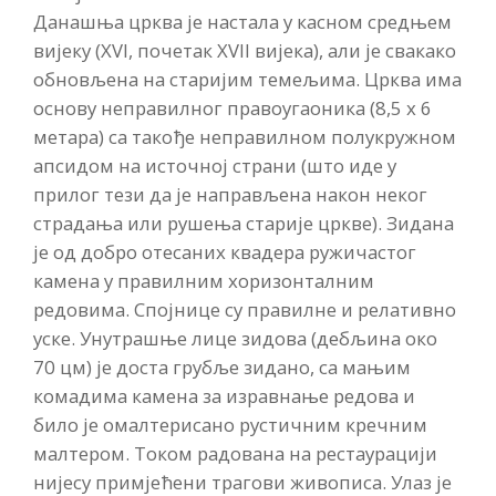
Данашња црква је настала у касном средњем
вијеку (XVI, почетaк XVII вијека), али је свакако
обновљена на старијим темељима. Црква има
основу неправилног правоугаоника (8,5 х 6
метара) са такође неправилном полукружном
апсидом на источној страни (што иде у
прилог тези да је направљена након неког
страдања или рушења старије цркве). Зидана
је од добро отесаних квадера ружичастог
камена у правилним хоризонталним
редовима. Спојнице су правилне и релативно
уске. Унутрашње лице зидова (дебљина око
70 цм) је доста грубље зидано, са мањим
комадима камена за изравнање редова и
било је омалтерисано рустичним кречним
малтером. Током радована на рестаурацији
нијесу примјећени трагови живописа. Улаз је