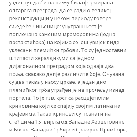
уздигнут да би на њему била формирана
олтарска преграда. Да се ради о великој
реконструкцији у неком периоду говоре
сљедеће чињенице: унутрашњост је
поплочана каменим мраморовима (једна
врста стећака) на којима се још увијек виде
уклесани племићки грбови. То су једноставни
штитасти хералдикуми са једном
дијагоналном преградом која одваја два
поља, свакако двије различите боје. Очувана
су два таква у наосу цркве, а један дио
племићког грба уграђен је на прочељу изнад
портала. То је тзв. крст са расцвјеталим
криновима који се спајају својим латима на
крајевима.Такви кринови су познати на
стећцима 15. вијека од Западне Херцеговине
и Босне, Западне Србије и Сјеверне Црне Горе,