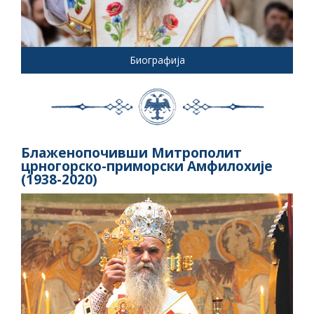
Биографија
Блаженопочивши Митрополит
црногорско-приморски Амфилохије
(1938-2020)