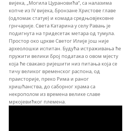
вијека, „Могила Цурановића“, са налазима
копче из IV вијека, бронзане Христове главе
(одломак статуе) и комадa средњовјековне
грнчарије. Света Катарина у селу Равањ је
подигнута на тридесетак метара од тумула.
Простор око цркве Светог Илије још није
археолошки испитан. Будућа истраживања ће
пружити велики број података о овом мјесту
која ће свакако ријешити низ питања која се
тичу великог временског распона, од
праисторије, преко Рима и раног
хришћанства, до саборног храма са
некрополом из времена велике славе
мркојевићког племена.