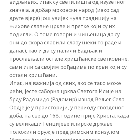
видљивих, ипак су светилишта од изузетног
значаја, а добар мрковски народ (иако сад
друге вјере) још увијек чува традицију на
њихове славне цркве и претке који су их
подигли. О томе говори и чињеница да су
они до скора славили славу (неки то раде и
данас), као и да су палили Бадњак и
прослављали остале хришћанске светковине,
сами или са својим рођацима по крви који су
остали хришћани.
Ипак, најважнија од свих, ако се тако може
рећи, јесте саборна црква Светога Илије на
брду Радомидо (Радомир) изнад Вељег Села.
Овдје је у праисторији, у периоду гвозденог
доба, па све до 168. године прије Христа, када
су великаши Генцијеве илирске државе
положили оружје пред римским конзулом
Марком Анцијем, постојала велика