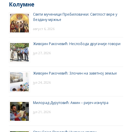
Колумне
Свети мученици Пребиловачки: Светлост вере у
бездану мржње
август 6, 2026
Живојин Ракочевић: Неслобода другачије говори
јул 27, 2026
Живојин Ракочевић: Злочин на заветној земљи
јул 24, 2026
Милорад Дурутовић: Амин – ријеч изнутра
јул 21, 2026