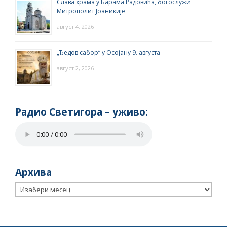
Слава храма у Барама Радовића, богослужи
Митрополит Јоаникије
август 4, 2026
„Ђедов сабор“ у Осојану 9. августа
август 2, 2026
Радио Светигора – yживо:
Архива
Архива