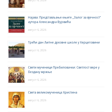
август 6, 2026
Најава: Представљање књиге „Залог за вјечност“
аутора Александра Вујовића
август 6, 2026
Трећи дан Љетне духовне школе у Херцеговини
август 6, 2026
Свети мученици Пребиловачки: Светлост вере у
бездану мржње
август 6, 2026
Света великомученица Христина
август 6, 2026