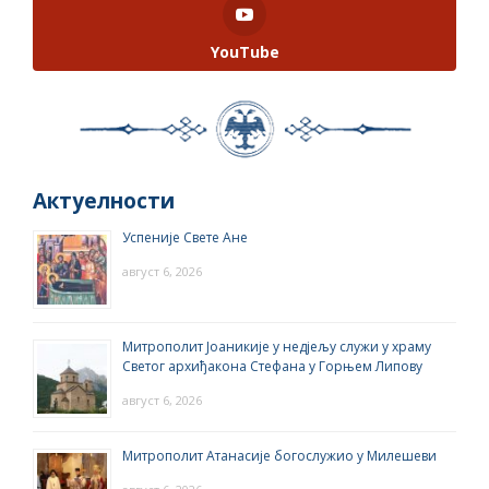
YouTube
Актуелности
Успеније Свете Ане
август 6, 2026
Митрополит Јоаникије у недјељу служи у храму
Светог архиђакона Стефана у Горњем Липову
август 6, 2026
Митрополит Атанасије богослужио у Милешеви