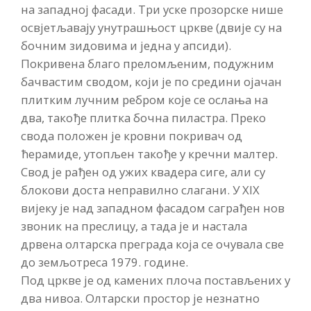
на западној фасади. Три уске прозорске нише
освјетљавају унутрашњост цркве (двије су на
бочним зидовима и једна у апсиди).
Покривена благо преломљеним, подужним
бачвастим сводом, који је по средини ојачан
плитким лучним ребром које се ослања на
два, такође плитка бочна пиластра. Преко
свода положен је кровни покривач од
ћерамиде, утопљен такође у кречни малтер.
Свод је рађен од ужих квадера сиге, али су
блокови доста неправилно слагани. У XIX
вијеку је над западном фасадом саграђен нов
звоник на преслицу, а тада је и настала
дрвена олтарска преграда која се очувала све
до земљотреса 1979. године.
Под цркве је од камених плоча постављених у
два нивоа. Олтарски простор је незнатно