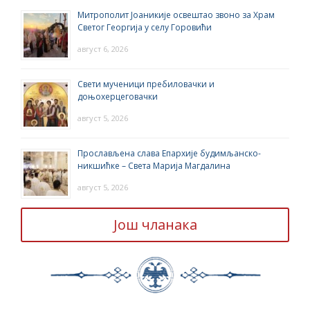
Митрополит Јоаникије освештао звоно за Храм
Светог Георгија у селу Горовићи
август 6, 2026
Свети мученици пребиловачки и
доњохерцеговачки
август 5, 2026
Прослављена слава Епархије будимљанско-
никшићке – Света Марија Магдалина
август 5, 2026
Још чланака