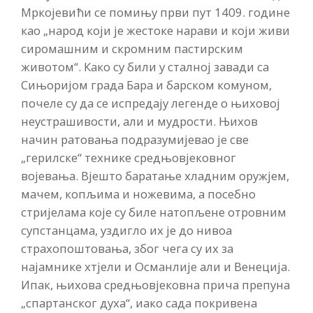
Мркојевићи се помињу први пут 1409. године
као „народ који је жестоке нарави и који живи
сиромашним и скромним пастирским
животом“. Како су били у сталној завади са
Сињоријом града Бара и барском комуном,
почеле су да се испредају легенде о њиховој
неустрашивости, али и мудрости. Њихов
начин ратовања подразумијевао је све
„герилске“ технике средњовјековног
војевања. Вјешто баратање хладним оружјем,
мачем, копљима и ножевима, а посебно
стријелама које су биле натопљене отровним
супстанцама, уздигло их је до нивоа
страхопоштовања, због чега су их за
најамнике хтјели и Османлије али и Венеција.
Ипак, њихова средњовјековна прича препуна
„спартанског духа“, иако сада покривена