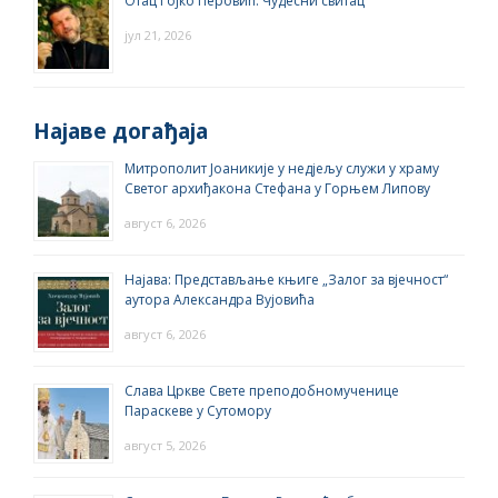
Отац Гојко Перовић: Чудесни свитац
јул 21, 2026
Најаве догађаја
Митрополит Јоаникије у недјељу служи у храму
Светог архиђакона Стефана у Горњем Липову
август 6, 2026
Најава: Представљање књиге „Залог за вјечност“
аутора Александра Вујовића
август 6, 2026
Слава Цркве Свете преподобномученице
Параскеве у Сутомору
август 5, 2026