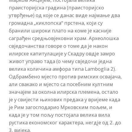
праисторијска градина (праисторијско
утврђење) од које се данас виде најмање два
громадна „киклопска“ прстена, који су
бранили широки плато на коме је касније
саграђен средњовјековни храм. Археолошка
свједочанства говоре о томе да је након
илирске капитулације у Скадру овдје замро
живот управо тада (о чему свједочи једна
велика количина амфора типа Lamboglia 2).
Одбрамбено мјесто против римских освајача,
али свакако и мјесто са посебним култним
значајем за околна илирска племена, остало
је у свијести њихових предака у вријеме када
је Рим загосподарио Мрковским пољем, и
када је у том пољу постојала велика вила
рустика економског карактера, негдје од 2. до
3. вијека.