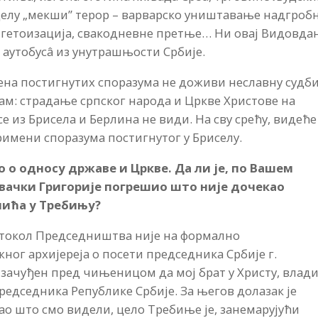
 делу „мекши” терор – варварско уништавање надгроб
, гетоизација, свакодневне претње… Ни овај Видовда
аутобусâ из унутрашњости Србије.
на постигнутих споразума не доживи неславну судб
м: страдање српског народа и Цркве Христове на
е из Брисела и Берлина не види. На сву срећу, видеће
римени споразума постигнутог у Бриселу.
 о односу државе и Цркве. Да ли је, по Вашем
ачки Григорије погрешио што није дочекао
лића у Требињу?
отокол Председништва није на формално
ог архијереја о посети председника Србије г.
зачуђен пред чињеницом да мој брат у Христу, влад
председника Републике Србије. За његов долазак је
 као што смо видели, цело Требиње је, занемарујући