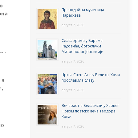
 о
Преподобна мученица
она
Параскева
август 7, 2026
Слава храма у Барама
Радовића, богослужи
 „…
Митрополит Јоаникије
август 7, 2026
Црква Свете Ане у Великој Хочи
 а
прославила славу
и,
август 7, 2026
Вечерас на Белависти у Херцег
Новом поетско вече Теодоре
т
Ковач
но
август 7, 2026