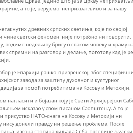
авославне Цркве. Једино што је за Цркву неприхватљ
рајине, а то је, верујемо, неприхватљиво и за нашу
етакнутих древних српских светиња, које по својој
и чине светски феномен, није потребно ни говорити.
ему, водимо недељиву бригу о сваком човеку и храму н
увек спремни на разговор и делање, поготову кад је ре
ији.
абор је Епархији рашко-призренској, због специфичн
хијског завода за заштиту духовног и културног
ндација за помоћ потребитима на Косову и Метохији.
м нагласити и бојазан коју је Свети Архијерејски Саб
аљењем исказао у свом писаном Саопштењу. А то је
и присуство НАТО-снага на Косову и Метохији ни
лу нису донели правду ни решење проблема. После
тиња, изгона стотина хиљада Срба, трговине људск