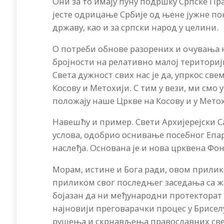
Они за то имају пуну подршку Српске Пр
јесте одрицање Србије од њене јужне пок
државу, као и за српски народ у целини.
О потреби обнове разорених и очувања н
бројности на релативно малој териториј
Света дужност свих нас је да, упркос св
Косову и Метохији. С тим у вези, ми смо 
положају наше Цркве на Косову и у Метох
Навешћу и пример. Свети Архијерејски С
услова, одобрио оснивање посебног Епар
наслеђа. Основана је и нова црквена Фо
Морам, истине и Бога ради, овом прилико
приликом свог последњег заседања са ж
бојазан да ни међународни протекторат 
најновији преговарачки процес у Брисе
рушења и скрнављења православних све