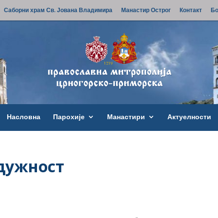
Саборни храм Св. Јована Владимира
Манастир Острог
Контакт
Бо
Насловна
Парохије
Манастири
Актуелности
 дужност