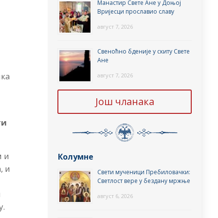
Манастир Свете Ане у Доњој
Вријесци прославио славу
август 7, 2026
а
Свеноћно бденије у скиту Свете
Ане
ика
август 7, 2026
Још чланака
ти
м и
Колумне
, и
Свети мученици Пребиловачки:
Светлост вере у бездану мржње
и
август 6, 2026
у.