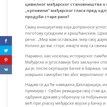
цивилног мађарског становништва о ко
„куповини“ мађарског гласа пред одл
продуби старе ране?
Сваку иницијативу која доприноси успо
поготову суседним и хришћанским, Цркв
речи: „Мир вам остављам, мир свој дајем 
Колико до вас стоји, имајте мир са свима
Наравно, као носилац историјског памћењ
Мађарске и Југославије био закључен сп
да је, после окупације Бачке и Барање,
извршио самоубиство због вероломног п
Надам се да ће наведена Декларација, 
премијер г. Орбан ревидира свој став да
одбране државе у обрачуну са побуњениц
већ при уласку међарске војске у Бачку и