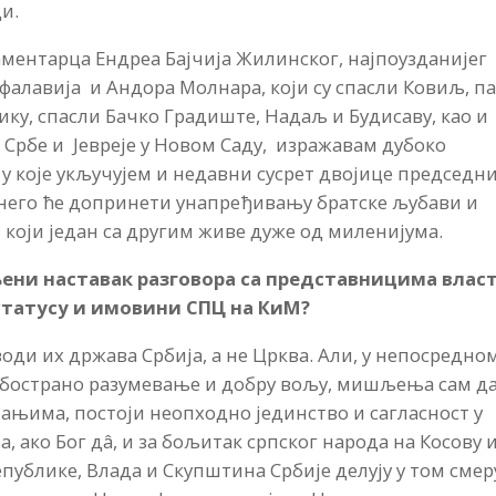
ди.
ментарца Ендреа Бајчија Жилинског, најпоузданијег
нфалавија и Андора Молнара, који су спасли Ковиљ, п
ику, спасли Бачко Градиште, Надаљ и Будисаву, као и
 Србе и Јевреје у Новом Саду, изражавам дубоко
 у које укључујем и недавни сусрет двојице председн
 него ће допринети унапређивању братске љубави и
који један са другим живе дуже од миленијума.
вљени наставак разговора са представницима влас
статусу и имовини СПЦ на КиМ?
води их држава Србија, а не Црква. Али, у непосредно
 обострано разумевање и добру вољу, мишљења сам да
ањима, постоји неопходно јединство и сагласност у
 ако Бог дâ, и за бољитак српског народа на Косову 
публике, Влада и Скупштина Србије делују у том смер