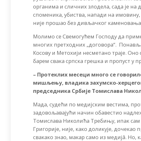
органима и сличних злодела, сада је на
споменика, убиства, напади на имовину
није прошао без дивљачког каменовања 
Молимо се Свемогућем Господу да приме
многих претходних „договора“. Понавља
Косову и Метохији несметано траје. Оно с
барем свака српска грешка и пропуст у п
– Протеклих месеци много се говорило
мишљењу, владика захумско-херцегов
председника Србије Томислава Нико
Мада, судећи по медијским вестима, пр
задовољавајући начин обавестио надлежн
Томислава Николића Требињу, ипак сам 
Григорије, није, како доликује, дочекао 
свакако знао, макар само из медијâ. Но,