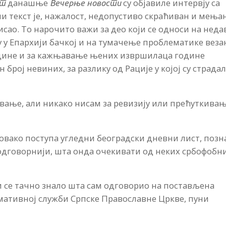
данашње
су објавиле интервју са
ст
Вечерње новости
вани текст је, нажалост, недопустиво скраћиван и мења
исао. То нарочито важи за део који се односи на нед
гу у Епархији бачкој и на тумачење проблематике веза
 године и за кажњавање њених извршилаца године
 број невиних, за разлику од Рације у којој су страда
евање, али никако нисам за ревизију или прећуткива
 овако поступа угледни београдски дневни лист, позн
одговорнији, шта онда очекивати од неких србофобн
би се тачно знало шта сам одговорио на постављена
мативној служби Српске Православне Цркве, пуни