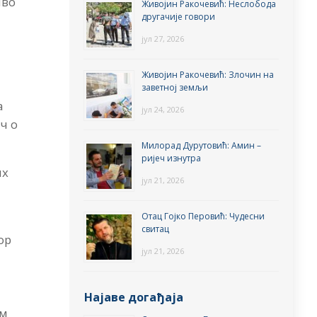
иво
Живојин Ракочевић: Неслобода
другачије говори
јул 27, 2026
Живојин Ракочевић: Злочин на
заветној земљи
а
јул 24, 2026
ч о
Милорад Дурутовић: Амин –
ријеч изнутра
их
јул 21, 2026
Отац Гојко Перовић: Чудесни
свитац
ор
јул 21, 2026
Најаве догађаја
им