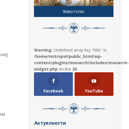
Животопис
Warning
: Undefined array key "title" in
инеј
/home/mitropol/public_html/wp-
content/plugins/monarch/includes/monarch-
widget.php
on line
20
Facebook
YouTube
ном
Актуелности