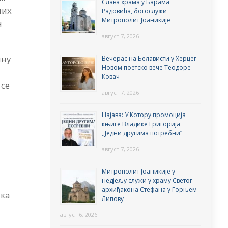
Слава храма у Барама
них
Радовића, богослужи
Митрополит Јоаникије
н
август 7, 2026
ину
Вечерас на Белависти у Херцег
Новом поетско вече Теодоре
Ковач
 се
август 7, 2026
Најава: У Котору промоција
књиге Владике Григорија
,,Једни другима потребни”
август 7, 2026
Митрополит Јоаникије у
недјељу служи у храму Светог
архиђакона Стефана у Горњем
ика
Липову
август 6, 2026