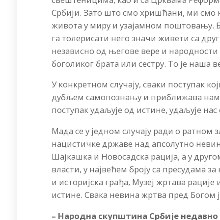
Србији. Зато што смо хришћани, ми смо
живота у миру и узајамном поштовању. 
га толерисати него значи живети са друг
независно од његове вере и народности 
боголиког брата или сестру. То је наша
У конкретном случају, сваки поступак ко
дубљем самопознању и приближава нам љ
поступак удаљује од истине, удаљује нас
Мада се у једном случају ради о ратном 
нацистичке државе над апсолутно невин
Шајкашка и Новосадска рација, а у дру
власти, у највећем броју са пресудама з
и историјска грађа, Музеј жртава рације
истине. Свака невина жртва пред Богом ј
– Народна скупштина Србије недавно 