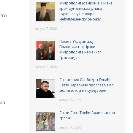
Митрополит Јоаникије: Ријеке
крви фундинских јунака
однијеле у неповрат
сто
међуплеменску омразу
август 7, 2026
Посета Украјинској
Православној Цркви
Митрополита немачког
Григорија
август 7, 2026
Свештеник Слободан Лукић:
Свету Параскеву прослављамо
молитвом, а не сујевјерјем
август 7, 2026
ура
Свети Сава Трећи Архиепископ
српски
август 7, 2026