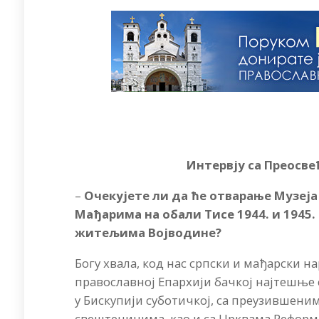
Интервју са Преосв
–
Очекујете ли да ће отварање Музеја
Мађарима на обали Тисе 1944. и 1945
житељима Војводине?
Богу хвала, код нас српски и мађарски н
православној Епархији бачкој најтешње
у Бискупији суботичкој, са преузившен
свештеницима, као и са Црквама Реформа