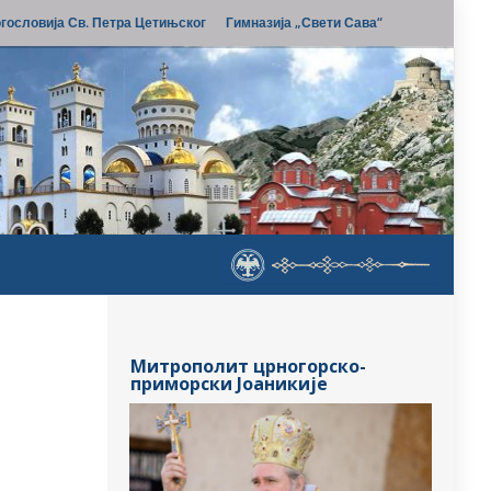
гословија Св. Петра Цетињског
Гимназија „Свети Сава“
Митрополит црногорско-
приморски Јоаникије