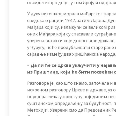
осамдесеторо деце, у том броју и одојча
У духу витешког морала мађарског парла
сведока о рацији 1942; затим Лајоша Ду
Мађара који су, излажући се великом риз
оних Мађара који су спасавали суграђане
уверење да акти које доносе две државе,
у Чуругу, неће продубљивати старе ране
сарадње између два хришћанска народа, 
– Да ли ће се Црква укључити у наја
из Приштине, који ће бити посвећен 
Разговоре је, као што знамо, започела и 
искреном разговору Цркве и државе, уз
поред разлика у приступу појединим пит
суштинском опредељењу за будућност, па,
Метохији. Уверени смо да Председник Ре