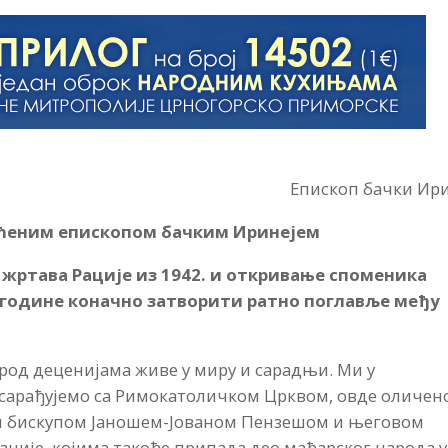
Епископ бачки Ир
ећеним епископом бачким Иринејем
 жртава Рације из 1942. и откривање споменика
. године коначно затворити ратно поглавље међу
арод деценијама живе у миру и сарадњи. Ми у
 сарађујемо са Римокатоличком Црквом, овде оличе
им бискупом Јаношем-Јованом Пензешом и његовом
ције, којима такође припада део мађарског народа у