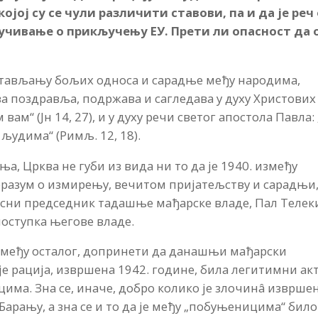
јој су се чули различити ставови, па и да је реч
учивање о прикључењу ЕУ. Прети ли опасност да 
стављању бољих односа и сарадње међу народима,
а поздравља, подржава и сагледава у духу Христових
вам“ (Јн 14, 27), и у духу речи светог апостола Павла:
 људима“ (Римљ. 12, 18).
а, Црква не губи из вида ни то да је 1940. између
оразум о измирењу, вечитом пријатељству и сарадњи,
 часни председник тадашње мађарске владе, Пал Телек
оступка његове владе.
између осталог, допринети да данашњи мађарски
 је рација, извршена 1942. године, била легитимни ак
има. Зна се, иначе, добро колико је злочинâ изврше
 Барању, а зна се и то да је међу „побуњеницима“ било