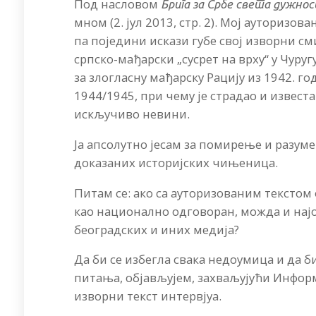
Под насловом
Брига за Србе света дужно
мном (2. јул 2013, стр. 2). Мој ауторизо
па поједини искази губе свој изворни см
српско-мађарски „сусрет на врху“ у Чуру
за злогласну мађарску Рацију из 1942.
1944/1945, при чему је страдао и известан
искључиво невини.
Ја апсолутно јесам за помирење и разум
доказаних историјских чињеница.
Питам се: ако са ауторизованим текстом
као национално одговоран, можда и нај
београдских и иних медија?
Да би се избегла свака недоумица и да 
питања, објављујем, захваљујући Инфор
изворни текст интервјуа.