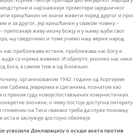
 неодступни и најснажнији промотери заједничког
Бити хришћанин не значи живети поред другог и про
им и за другог, јер хришћанин у сваком човеку –
– препознаје живу икону Божју и у њему љуби свог
 вера, њу сведочимо и томе учимо наш верни народ.
ји нас приближава истини, приближава нас Богу и
уде са којима живимо. И обрнуто: уколико нас неки
 од Бога, а самим тим и од ближњих.
злочину, организованом 1942. године од Хортијеве
им Србима, Јеврејима и Циганима, познатом као
гом о преком суду новоуспостављених комунистичких
а конкретне злочине, о чему постоје доступна литерат
 и споменик на Тиси свакако треба да служе познању
е иста и заслужује достојно обележје
је усвојила Декларацију о осуди аката против