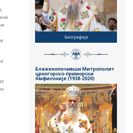
н,
авни
не
Биографија
ли
ње
Блаженопочивши Митрополит
црногорско-приморски
Амфилохије (1938-2020)
ат
их