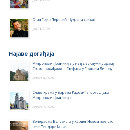
Отац Гојко Перовић: Чудесни свитац
јул 21, 2026
Најаве догађаја
Митрополит Јоаникије у недјељу служи у храму
Светог архиђакона Стефана у Горњем Липову
август 8, 2026
Слава храма у Барама Радовића, богослужи
Митрополит Јоаникије
август 7, 2026
Вечерас на Белависти у Херцег Новом поетско
вече Теодоре Ковач