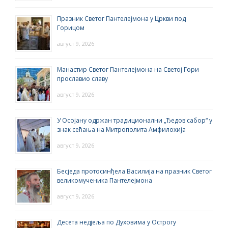
Празник Светог Пантелејмона у Цркви под
Горицом
август 9, 2026
Манастир Светог Пантелејмона на Светој Гори
прославио славу
август 9, 2026
У Осојану одржан традиционални „Ђедов сабор“ у
знак сећања на Митрополита Амфилохија
август 9, 2026
Бесједа протосинђела Василија на празник Светог
великомученика Пантелејмона
август 9, 2026
Десета недјеља по Духовима у Острогу