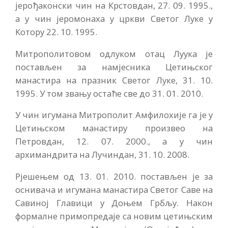
јерођаконски чин на Крстовдан, 27. 09. 1995.,
а у чин јеромонаха у цркви Светог Луке у
Котору 22. 10. 1995.
Митрополитовом одлуком отац Луука је
постављен за намјесника Цетињског
манастира на празник Светог Луке, 31. 10.
1995. У том звању остаће све до 31. 01. 2010.
У чин игумана Митрополит Амфилохије га је у
Цетињском манастиру произвео на
Петровдан, 12. 07. 2000., а у чин
архимандрита на Лучиндан, 31. 10. 2008.
Рјешењем од 13. 01. 2010. постављен је за
оснивача и игумана манастира Светог Саве на
Савиној Главици у Доњем Грбљу. Након
формалне примопредаје са новим цетињским