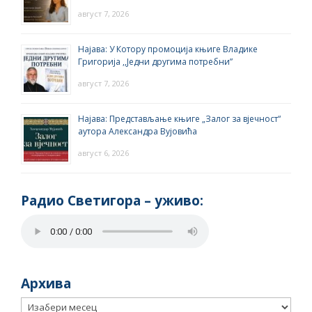
август 7, 2026
Најава: У Котору промоција књиге Владике
Григорија ,,Једни другима потребни”
август 7, 2026
Најава: Представљање књиге „Залог за вјечност“
аутора Александра Вујовића
август 6, 2026
Радио Светигора – yживо:
Архива
Архива