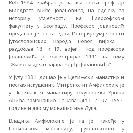
Већ 1984. изабран је за асистента проф. др
Миодрага Миће Јовановића, на одсјеку за
историју умјетности на Философском
факултету у Београду. Професор Јовановић
предавао је на катедри Историја умјетности
југословенских народа новог вијека –
раздобље 18. и 19. вијек. Код професора
Јовановића је магистрирао 1991. на тему
“Живот и дјело вајара Ђорђа Јовановића”.
У јулу 1991. дошао је у Цетињски манастир и
постао искушеник. Митрополит Амфилохије је
у Цетињском манастиру искушеника Уроша
Анића замонашио на Ивањдан, 7. 07. 1993.
године и дао му монашко име Лука.
Владика Амфилохије је га је, такође у
Цетињском манастиру, рукоположио у