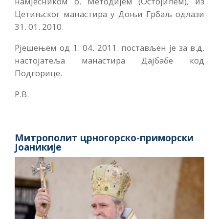
намјесником о. Методијем (Остојићем), из
Цетињског манастира у Доњи Грбаљ одлази
31. 01. 2010.
Рјешењем од 1. 04. 2011. постављен је за в.д.
настојатеља манастира Дајбабе код
Подгорице.
Р.В.
Митрополит црногорско-приморски
Јоаникије