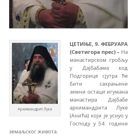
ЦЕТИЊЕ, 9. ФЕБРУАРА
(Светигора прес) –
На
манастирском гробљу
у Дајбабама код
Подгорице сјутра ће
бити сахрањени
земни остаци игумана
манастира Дајбабе
архимандрита Луке
Архимандрит Лука
(Анића) који је уснуо у
Господу у 54. години
земаљског живота.