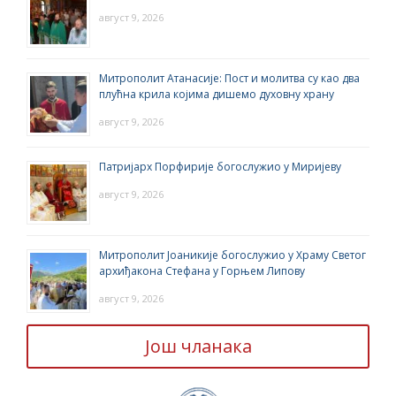
август 9, 2026
Митрополит Атанасије: Пост и молитва су као два
плућна крила којима дишемо духовну храну
август 9, 2026
Патријарх Порфирије богослужио у Миријеву
август 9, 2026
Митрополит Јоаникије богослужио у Храму Светог
архиђакона Стефана у Горњем Липову
август 9, 2026
Још чланака