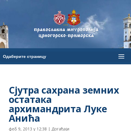
Сјутра сахрана земних
остатака
архимандрита Луке
Анића
феб 9, 2013 у 12:38
|
Догађаји