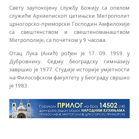
Свету заупокојену службу Божију са опелом
служиће Архиепископ цетињски Митрополит
црногорско-приморски Господин Амфилохије
са свештенством и свештеноманаштвом
Митрополије, са почетком у 9 часова.
Отац Лука (Анић) рођен је 17. 09. 1959. у
Дубровнику. Седму београдску гимназију
завршио је 1977. Студије историје умјетности
на Философском факултету у Београду свршио
је 1983.