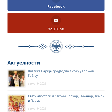
Facebook
YouTube
Актуелности
Владика Пајсије предводио литију у Горњем
Грбљу
август 9, 2026
Свети апостоли и ђакони Прохор, Никанор, Тимон
и Пармен
август 9, 2026