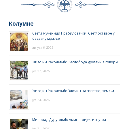
Колумне
Свети мученици Пребиловачки: Светлост вере у
бездану мржње
август 6, 2026
Живојин Ракочевић: Неслобода другачије говори
јул 27, 2026
Живојин Ракочевић: Злочин на заветној земљи
јул 24, 2026
Милорад Дурутовић: Амин – ријеч изнутра
јул 21, 2026