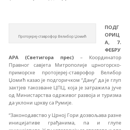
ПОДГ
ОРИЦ
Протојереј-ставрофор Велибор Џомић
А, 7.
ФЕБРУ
АРА (Светигора прес)
– Координатор
Правног савјета Митрополије црногорско-
приморске протојереј-ставрофор Велибор
Џомић казао је подгоричком “Дану” да је глуп
захтјев такозване ЦПЦ, која је затражила јуче
од Министарства одрживог развоја и туризма
да уклони цркву са Румије.
“Законодавство у Црној Гори дозвољава разне
иницијативе грађанима, па и глупе