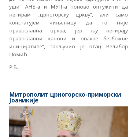
уши“ АНБ-а и МУП-а поново оптужити да
негирам „црногорску цркву“, али само
констатујем чињеницу да то није
православна црква, јер њу негирају
православни канони и овакве безбожне
иницијативе”, закључио је отац Велибор
Џомић.
Р.В.
Митрополит црногорско-приморски
Јоаникије