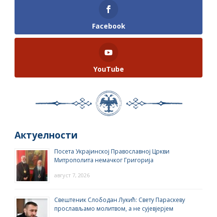
Facebook
YouTube
Актуелности
Посета Украјинској Православној Цркви
Митрополита немачког Григорија
август 7, 2026
Свештеник Слободан Лукић: Свету Параскеву
прослављамо молитвом, а не сујевјерјем