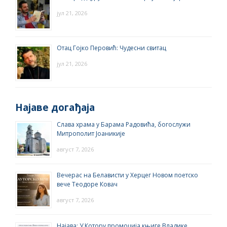
јул 21, 2026
Отац Гојко Перовић: Чудесни свитац
јул 21, 2026
Најаве догађаја
Слава храма у Барама Радовића, богослужи
Митрополит Јоаникије
август 7, 2026
Вечерас на Белависти у Херцег Новом поетско
вече Теодоре Ковач
август 7, 2026
Најава: У Котору промоција књиге Владике