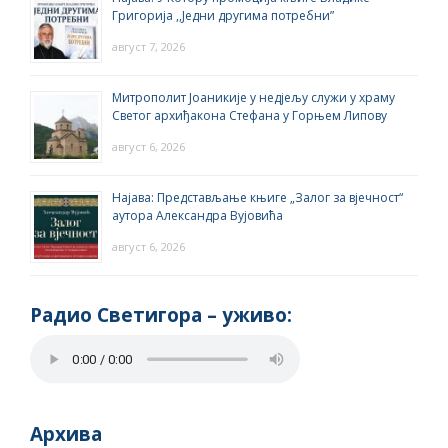
Григорија ,,Једни другима потребни”
август 7, 2026
Митрополит Јоаникије у недјељу служи у храму
Светог архиђакона Стефана у Горњем Липову
август 6, 2026
Најава: Представљање књиге „Залог за вјечност“
аутора Александра Вујовића
август 6, 2026
Радио Светигора – yживо:
Архива