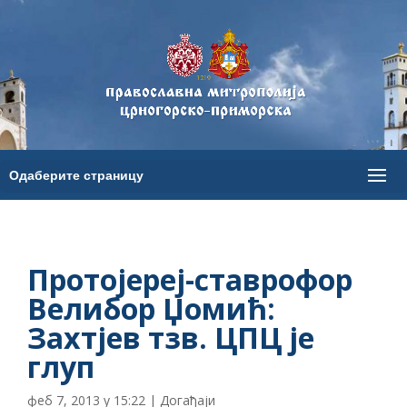
Протојереј-ставрофор
Велибор Џомић:
Захтјев тзв. ЦПЦ је
глуп
феб 7, 2013 у 15:22
|
Догађаји