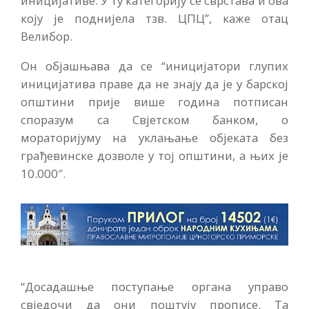
иницијативе. У ту категорију се сврстава и ова
коју је поднијела тзв. ЦПЦ”, каже отац
Велибор.
Он објашњава да се “иницијатори глупих
иницијатива праве да не знају да је у барској
општини прије више година потписан
споразум са Свјетском банком, о
мораторијуму на уклањање објеката без
грађевинске дозволе у тој општини, а њих је
10.000″.
“Досадашње поступање органа управо
свједочи да они поштују прописе. Та