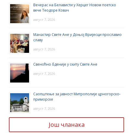
Вечерас на Белависти у Херцег Новом поетско
вече Теодоре Ковач
август 7, 2026
Манастир Свете Ане у Доњој Вријесци прославио
славу
август 7, 2026
Свеноћно бденије у скиту Свете Ане
август 7, 2026
Саопштење за јавност Митрополије црногорско-
приморске
август 7, 2026
Још чланака