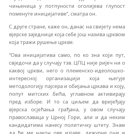
чињеница у потпуности оголијева глупост
поменуте иницијативе”, сматра он.
С друге стране, каже он, данас на свијету нема
вјерске заједнице која себе још назива црквом
која тражи рушење цркве.
“Ова иницијатива само, по ко зна који пут,
свједочи да у случају тзв. ЦПЦ није ријеч ни о
каквој цркви, него о племенско-идеолошко-
интересној организацији која његује
методологију пајсера и обијања цркава и коју,
попут митских бића, углавном активирају
пред изборе. И то са циљем да вријеђају
вјерска осјећања грађана, у овом случају
православаца у Црној Гори, али и да неким
кандидатима нанесу политичку штету. Знам
да ће ме након ове изјаве „дежурне очи и