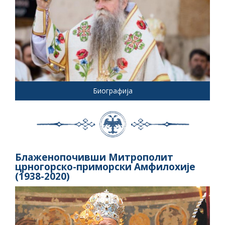
Биографија
Блаженопочивши Митрополит
црногорско-приморски Амфилохије
(1938-2020)