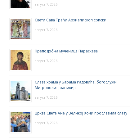
август 7, 2026
Свети Сава Трећи Архиепископ српски
август 7, 2026
Преподобна мученица Параскева
август 7, 2026
Слава храма у Барама Радовића, богослужи
Митрополит Јоаникије
август 7, 2026
Црква Свете Ане у Великој Хочи прославила славу
август 7, 2026