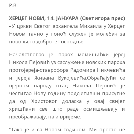
Р.В.
ХЕРЦЕГ НОВИ, 14. ЈАНУАРА (Светигора прес)
–
У цркви Светог архангела Михаила у Херцег
Новом тачно у поноћ служен је молебан за
ново љето доброте Господње.
Началствовао је парох момишићки јереј
Никола Пејовић уз саслужење новских пароха
протојереја-ставрофора Радомира Никчевића
и јереја Живана Вукојевића.Обраћајући се
вјерном народу отац Никола Пејовић је
честитао Нову годину подсјетивши присутне
да од Христовог доласка у овај свијет
хришћани све што раде осмишљавају и
преображавају, па и вријеме.
“Тако је и са Новом годином. Ми просто не