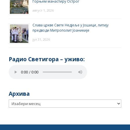
Горњем манастиру Острог
август 1, 2026
Слава цркве Свете Недјеље у Јошици, литију
предводи Митрополит Јоаникије
јул 31, 2026
Радио Светигора – yживо:
Архива
Архива