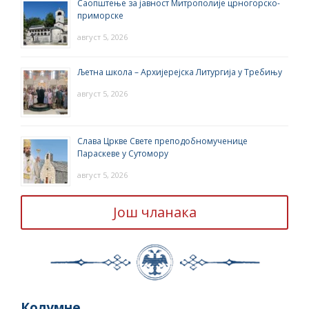
Саопштење за јавност Митрополије црногорско-
приморске
август 5, 2026
Љетна школа – Архијерејска Литургија у Требињу
август 5, 2026
Слава Цркве Свете преподобномученице
Параскеве у Сутомору
август 5, 2026
Још чланака
Колумне