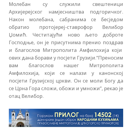
Молебан су служили свештеници
Архијерејског намјесништва подгоричког.
Након молебана, сабранима се бесједом
обратио протојереј-ставрофор Велибор
Џомић. Честитајући ново љето доброте
Господње, он је присутнима пренио поздрав
и благослов Митрополита Амфилохија који
ових дана борави у посјети Грузији.“Преносим
вам благослов нашег Митрополита
Амфилохија, који се налази у канонској
посјети Грузијској цркви. Он се моли Богу да
се Црна Гора сложи, обожи и умножи”, рекао је
отац Велибор.