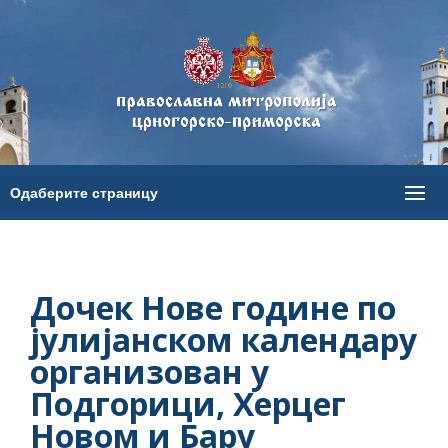
Дочек Нове године по
јулијанском календару
организован у
Подгорици, Херцег
Новом и Бару