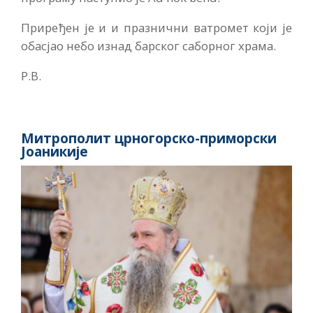
Приређен је и и празнични ватромет који је
обасјао небо изнад барског саборног храма.
Р.В.
Митрополит црногорско-приморски
Јоаникије