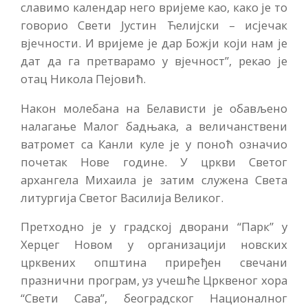
славимо календар него вријеме као, како је то
говорио Свети Јустин Ћелијски – исјечак
вјечности. И вријеме је дар Божји који нам је
дат да га претварамо у вјечност”, рекао је
отац Никола Пејовић.
Након молебана на Белависти је обављено
налагање Малог бадњака, а величанствени
ватромет са Канли куле је у поноћ означио
почетак Нове године. У цркви Светог
архангела Михаила је затим служена Света
литургија Светог Василија Великог.
Претходно је у градској дворани “Парк” у
Херцег Новом у организацији новских
црквених општина приређен свечани
празнични програм, уз учешће Црквеног хора
“Свети Сава”, београдског Националног