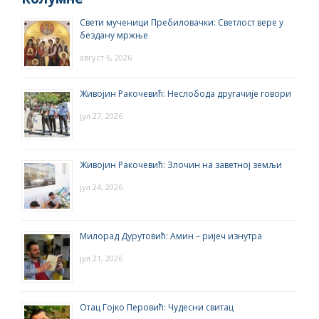
Свети мученици Пребиловачки: Светлост вере у
бездану мржње
август 6, 2026
Живојин Ракочевић: Неслобода другачије говори
јул 27, 2026
Живојин Ракочевић: Злочин на заветној земљи
јул 24, 2026
Милорад Дурутовић: Амин – ријеч изнутра
јул 21, 2026
Отац Гојко Перовић: Чудесни свитац