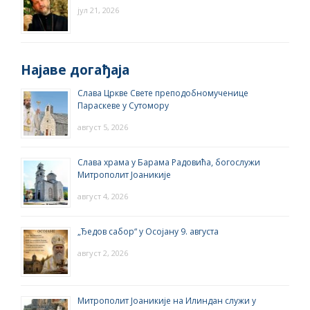
јул 21, 2026
Најаве догађаја
Слава Цркве Свете преподобномученице
Параскеве у Сутомору
август 5, 2026
Слава храма у Барама Радовића, богослужи
Митрополит Јоаникије
август 4, 2026
„Ђедов сабор“ у Осојану 9. августа
август 2, 2026
Митрополит Јоаникије на Илиндан служи у