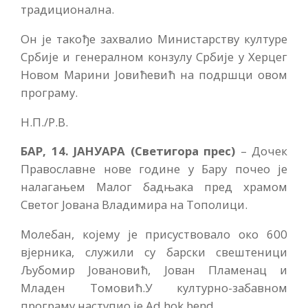
традиционална.
Он је такође захвалио Министарству културе
Србије и генералном конзулу Србије у Херцег
Новом Марини Јовићевић на подршци овом
програму.
Н.П./Р.В.
БАР, 14. ЈАНУАРА (Светигора прес)
– Дочек
Православне нове године у Бару почео је
налагањем Малог бадњака пред храмом
Светог Јована Владимира на Тополици.
Молебан, којему је присуствовало око 600
вјерника, служили су барски свештеници
Љубомир Јовановић, Јован Пламенац и
Младен Томовић.У културно-забавном
програму наступио је Ad hok bend.