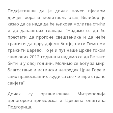
Подсјетивши да је дочек почео пјесмом
дјечјег хора и молитвом, отац Велибор је
казао да се нада да ће њихова молитва стићи
и до данашњих главара. “Надамо се да ће
престати да прогоне свештенике и да неће
тражити да цару дајемо Божје, нити ћемо ми
тражити царево. То је и пут наше Цркве током
свих ових 2012 година и надамо се да ће тако
бити и у овој години. Молимо се Богу за мир,
благостање и истински напредак Црне Горе и
свих православних људи са све четири стране
свијета”.
Дочек су организовале Митрополија
црногорско-приморска и Црквена општина
Подгорица.