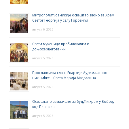
Митрополит Јоаникије освештао звоно за Храм
Светог Георгија у селу Горовићи
август 6, 2026
Свети мученици пребиловачки и
доњохерцеговачки
август 5, 2026
Прослављена слава Епархије будимљанско-
никшићке – Света Марија Магдалина
август 5, 2026
Освештано земљиште за будући храм у Бобову
код Пљеваља
август 5, 2026