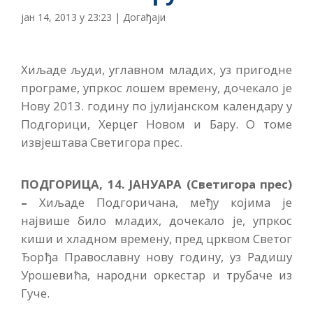
јан 14, 2013 у 23:23
|
Догађаји
Хиљаде људи, углавном младих, уз пригодне
програме, упркос лошем времену, дочекало је
Нову 2013. годину по јулијанском календару у
Подгорици, Херцег Новом и Бару. О томе
извјештава Светигора прес.
ПОДГОРИЦА, 14. ЈАНУАРА (Светигора прес)
–
Хиљаде Подгоричана, међу којима је
највише било младих, дочекало је, упркос
киши и хладном времену, пред црквом Светог
Ђорђа Православну нову годину, уз Радишу
Урошевића, народни оркестар и трубаче из
Гуче.