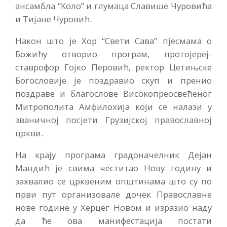
ансамбла “Коло” и глумаца Славише Чуровића
и Тијане Чуровић.
Након што је Хор “Свети Сава” пјесмама о
Божићу отворио програм, протојереј-
ставрофор Гојко Перовић, ректор Цетињске
Богословије је поздравио скуп и пренио
поздраве и благослове Високопреосвећеног
Митрополита Амфилохија који се налази у
званичној посјети Грузијској православној
цркви.
На крају програма градоначелник Дејан
Мандић је свима честитао Нову годину и
захвалио се црквеним општинама што су по
први пут организовале дочек Православне
нове године у Херцег Новом и изразио наду
да ће ова манифестација постати