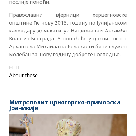
послије поноћи.
Православни вјерници херцегновске
општине ће нову 2013. годину по Јулијанском
календару дочекати уз Национални Ансамбл
Коло из Београда. У поноћ ће у цркви светог
Архангела Михаила на Белависти бити служен
молебан за нову годину доброте Господње.
Н. П.
About these
Митрополит црногорско-приморски
Јоаникије