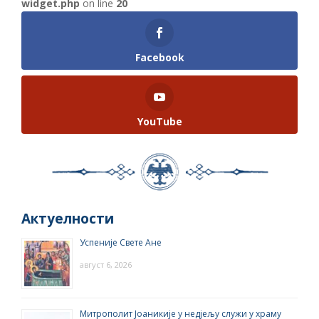
widget.php
on line
20
Facebook
YouTube
Актуелности
Успеније Свете Ане
август 6, 2026
Митрополит Јоаникије у недјељу служи у храму