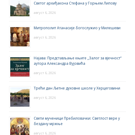
Светог архиђакона Стефана у Горњем Липову
август 6, 2026
Митрополит Атанасије богослужио у Милешеви
август 6, 2026
Најава: Представљање књиге „Залог за вјечност“
аутора Александра Вујовића
август 6, 2026
Трећи дан Љетне духовне школе у Херцеговини
август 6, 2026
Свети мученици Пребиловачки: Светлост вере у
бездану мржње
август 6, 2026