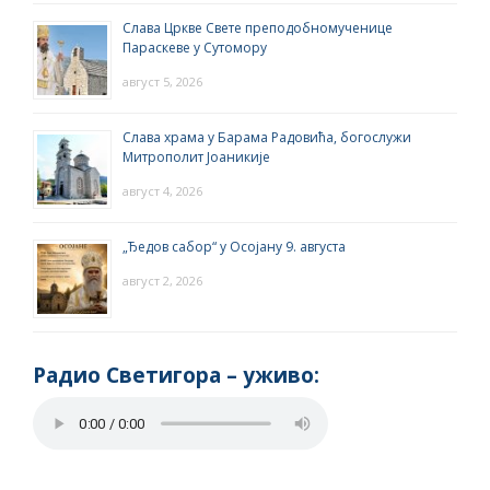
Слава Цркве Свете преподобномученице
Параскеве у Сутомору
август 5, 2026
Слава храма у Барама Радовића, богослужи
Митрополит Јоаникије
август 4, 2026
„Ђедов сабор“ у Осојану 9. августа
август 2, 2026
Радио Светигора – yживо: