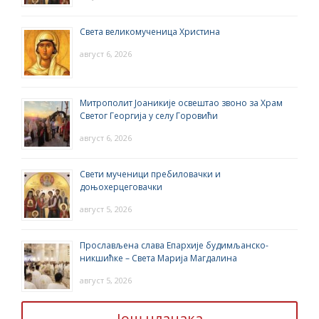
Света великомученица Христина
август 6, 2026
Митрополит Јоаникије освештао звоно за Храм
Светог Георгија у селу Горовићи
август 6, 2026
Свети мученици пребиловачки и
доњохерцеговачки
август 5, 2026
Прослављена слава Епархије будимљанско-
никшићке – Света Марија Магдалина
август 5, 2026
Још чланака