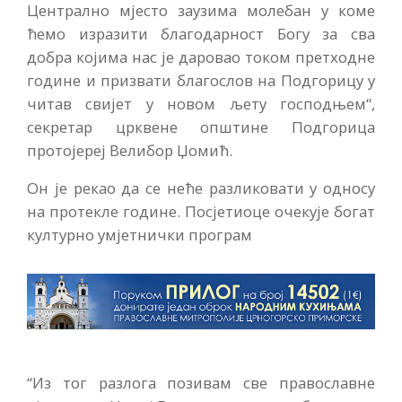
Централно мјесто заузима молебан у коме
ћемо изразити благодарност Богу за сва
добра којима нас је даровао током претходне
године и призвати благослов на Подгорицу у
читав свијет у новом љету господњем“,
секретар црквене општине Подгорица
протојереј Велибор Џомић.
Он је рекао да се неће разликовати у односу
на протекле године. Посјетиоце очекује богат
културно умјетнички програм
“Из тог разлога позивам све православне