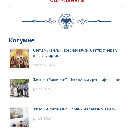
Колумне
Свети мученици Пребиловачки: Светлост вере у
бездану мржње
август 6, 2026
Живојин Ракочевић: Неслобода другачије говори
јул 27, 2026
Живојин Ракочевић: Злочин на заветној земљи
јул 24, 2026