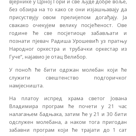
вјернике у Црној Гори и све људе добре воље,
без обзира на то како се они изјашњавају да
присуствују овом прелијепом догађају. Ја
свакако очекујем велику посјећеност. Ове
године ће све посјетиоце забављати и
познати пјевач Радиша Урошевић уз пратњу
Народног оркестра и трубачки оркестар из
Гуче“, најавио је отац Велибор.
У поноћ ће бити одржан молебан који ће
служити свештенство подгоричког
намјесништа.
На платоу испред храма светог Јована
Владимира програм ће почети у 21 час
налагањем бадњака, затим ће у 21 и 30 бити
одслужен молебана, а наком тога пригодан
забавни програм који ће трајати до 1 сат