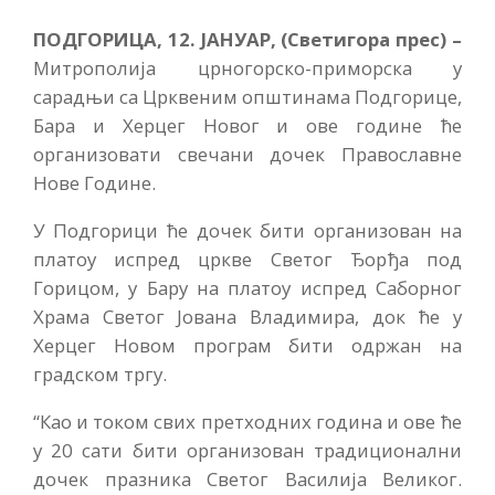
ПОДГОРИЦА, 12. ЈАНУАР, (Светигора прес) –
Митрополија црногорско-приморска у
сарадњи са Црквеним општинама Подгорице,
Бара и Херцег Новог и ове године ће
организовати свечани дочек Православне
Нове Године.
У Подгорици ће дочек бити организован на
платоу испред цркве Светог Ђорђа под
Горицом, у Бару на платоу испред Саборног
Храма Светог Јована Владимира, док ће у
Херцег Новом програм бити одржан на
градском тргу.
“Као и током свих претходних година и ове ће
у 20 сати бити организован традиционални
дочек празника Светог Василија Великог.