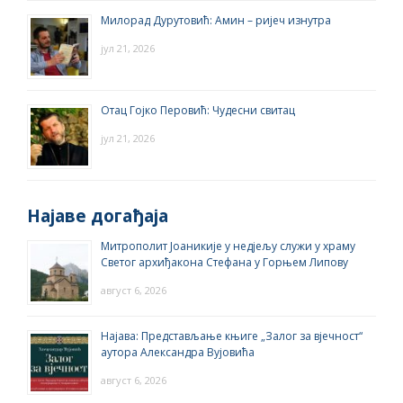
Милорад Дурутовић: Амин – ријеч изнутра
јул 21, 2026
Отац Гојко Перовић: Чудесни свитац
јул 21, 2026
Најаве догађаја
Митрополит Јоаникије у недјељу служи у храму
Светог архиђакона Стефана у Горњем Липову
август 6, 2026
Најава: Представљање књиге „Залог за вјечност“
аутора Александра Вујовића
август 6, 2026