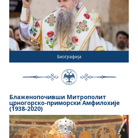
Биографија
Блаженопочивши Митрополит
црногорско-приморски Амфилохије
(1938-2020)