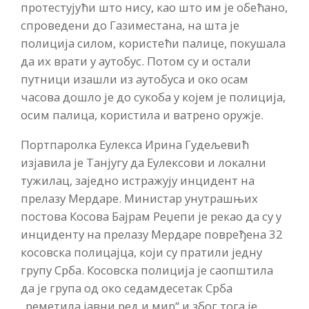
протестујући што нису, као што им је обећано,
спроведени до Газиместана, на шта је
полиција силом, користећи палице, покушала
да их врати у аутобус. Потом су и остали
путници изашли из аутобуса и око осам
часова дошло је до сукоба у којем је полиција,
осим палица, користила и ватрено оружје.
Портпаролка Еулекса Ирина Гудељевић
изјавила је Танјугу да Еулексови и локални
тужилац, заједно истражују инцидент на
прелазу Мердаре. Министар унутрашњих
постова Косова Бајрам Реџепи је рекао да су у
инциденту на прелазу Мердаре повређена 32
косовска полицајца, који су пратили једну
групу Срба. Косовска полиција је саопштила
да је група од око седамдесетак Срба
„реметила јавни ред и мир“ и због тога је