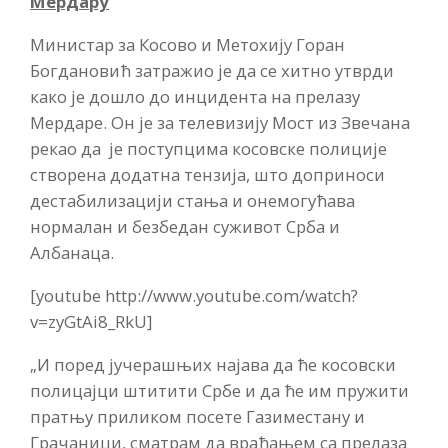
Мердару
Министар за Косово и Метохију Горан
Богдановић затражио је да се хитно утврди
како је дошло до инцидента на прелазу
Мердаре. Он је за телевизију Мост из Звечана
рекао да је поступцима косовске полиције
створена додатна тензија, што доприноси
дестабилизацији стања и онемогућава
нормалан и безбедан суживот Срба и
Албанаца.
[youtube http://www.youtube.com/watch?
v=zyGtAi8_RkU]
„И поред јучерашњих најава да ће косовски
полицајци штитити Србе и да ће им пружити
пратњу приликом посете Газиместану и
Грачаници, сматрам да враћањем са прелаза