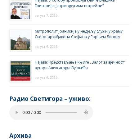
Најава: У Котору промоција књиге Владике
Григорија ,,Једни другима потребни”
август 7, 2026
Митрополит Јоаникије у недјељу служи у храму
Светог архиђакона Стефана у Горњем Липову
август 6, 2026
Најава: Представљање књиге „Залог за вјечност“
аутора Александра Вујовића
август 6, 2026
Радио Светигора – yживо:
Архива