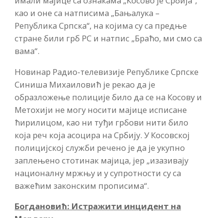
имали мајице са ознакама „Косово је Србија“,
као и оне са натписима „Бањалука –
Република Српска“, на којима су са предње
стране били грб РС и натпис „Браћо, ми смо са
вама“.
Новинар Радио-телевизије Републике Српске
Синиша Михаиловић је рекао да је
образложење полиције било да се на Косову и
Метохији не могу носити мајице исписане
ћирилицом, као ни туђи грбови нити било
која реч која асоцира на Србију. У Косовској
полицијској служби речено је да је укупно
заплењено стотинак мајица, јер „изазивају
националну мржњу и у супротности су са
важећим законским прописима“.
Богдановић: Истражити инцидент на