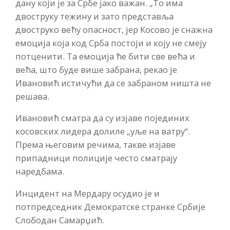
дану који је за Србе јако важан. „То има
двоструку тежину и зато представља
двоструко већу опасност, јер Косово је снажна
емоција која код Срба постоји и коју не смеју
потценити. Та емоција ће бити све већа и
већа, што буде више забрана, рекао је
Ивановић истичући да се забраном ништа не
решава.
Ивановић сматра да су изјаве појединих
косовских лидера долиле „уље на ватру“.
Према његовим речима, такве изјаве
припадници полиције често сматрају
наредбама.
Инцидент на Мердару осудио је и
потпредседник Демократске странке Србије
Слободан Самарџић.