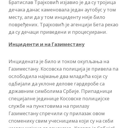
Братислав Трајковић изјавио је да су тројица
дечака данас каменовала један аутобус у том
месту, али да у том инциденту није било
повређених. Трајковић је агенцији Бета рекао
да су дечаци приведени и процесуирани.
Инциденти и на Газиместану
Инцидената је било и током окупљања на
Газиместану. Косовска полиција је привела па
ослободила најмање два младића који су
одбијали да уклоне делове гардеробе са
државним симболима Србије. Припадници
специјалне јединице Косовске полицијске
службе на пунктовима на прилазу
Газиместану спречили су прилазак овом
споменику свим учесницима који су на себи