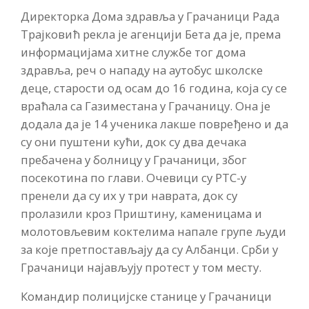
Директорка Дома здравља у Грачаници Рада
Трајковић рекла је агенцији Бета да је, према
информацијама хитне службе тог дома
здравља, реч о нападу на аутобус школске
деце, старости од осам до 16 година, која су се
враћала са Газиместана у Грачаницу. Она је
додала да је 14 ученика лакше повређено и да
су они пуштени кући, док су два дечака
пребачена у болницу у Грачаници, због
посекотина по глави. Очевици су РТС-у
пренели да су их у три наврата, док су
пролазили кроз Приштину, каменицама и
молотовљевим коктелима напале групе људи
за које претпостављају да су Албанци. Срби у
Грачаници најављују протест у том месту.
Командир полицијске станице у Грачаници