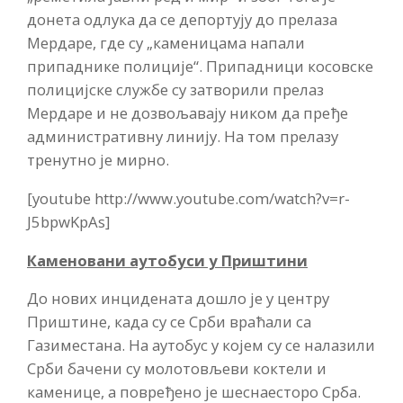
донета одлука да се депортују до прелаза
Мердаре, где су „каменицама напали
припаднике полиције“. Припадници косовске
полицијске службе су затворили прелаз
Мердаре и не дозвољавају ником да пређе
административну линију. На том прелазу
тренутно је мирно.
[youtube http://www.youtube.com/watch?v=r-
J5bpwKpAs]
Каменовани аутобуси у Приштини
До нових инцидената дошло је у центру
Приштине, када су се Срби враћали са
Газиместана. На аутобус у којем су се налазили
Срби бачени су молотовљеви коктели и
каменице, а повређено је шеснаесторо Срба.