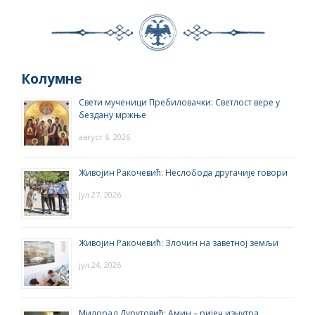
Колумне
Свети мученици Пребиловачки: Светлост вере у
бездану мржње
август 6, 2026
Живојин Ракочевић: Неслобода другачије говори
јул 27, 2026
Живојин Ракочевић: Злочин на заветној земљи
јул 24, 2026
Милорад Дурутовић: Амин – ријеч изнутра