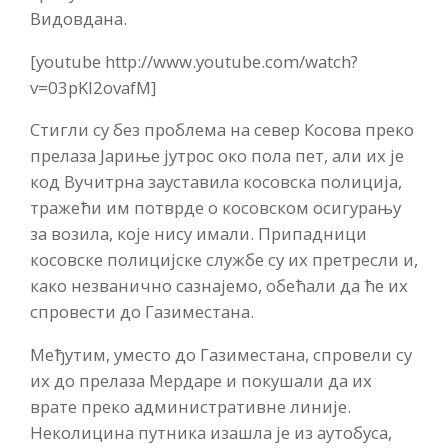
Видовдана.
[youtube http://www.youtube.com/watch?
v=03pKl2ovafM]
Стигли су без проблема на север Косова преко
прелаза Јариње јутрос око пола пет, али их је
код Вучитрна зауставила косовска полиција,
тражећи им потврде о косовском осигурању
за возила, које нису имали. Припадници
косовске полицијске службе су их претресли и,
како незванично сазнајемо, обећали да ће их
спровести до Газиместана.
Међутим, уместо до Газиместана, спровели су
их до прелаза Мердаре и покушали да их
врате преко административне линије.
Неколицина путника изашла је из аутобуса,