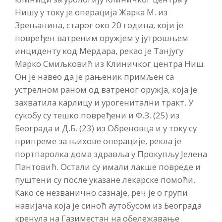
Нишу у току је операција Жарка М. из
Зрењанина, старог око 20 година, који је
повређен ватреним оружјем у јутрошњем
инциденту код Мердара, рекао је Танјугу
Марко Смиљковић из Клиничког центра Ниш.
Он је навео да је рањеник примљен са
устрелном раном од ватреног оружја, која је
захватила карлицу и урогенитални тракт. У
сукобу су тешко повређени и Ф.З. (25) из
Београда и Д.Б. (23) из Обреновца и у току су
припреме за њихове операције, рекла је
портпаролка дома здравља у Прокупљу Јелена
Пантовић. Остали су имали лакше повреде и
пуштени су после указане лекарске помоћи.
Како се незванично сазнаје, реч је о групи
навијача која је синоћ аутобусом из Београда
кренула на Газиместан на обележавање