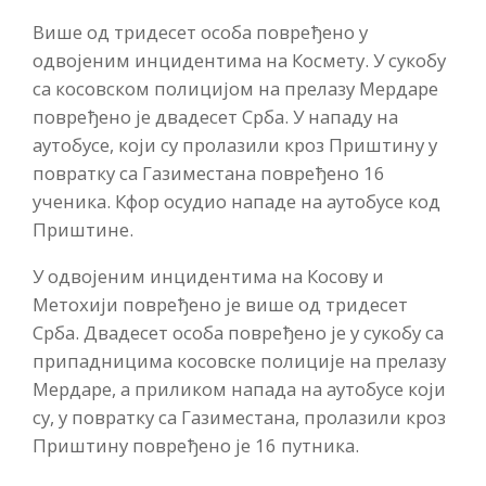
Више од тридесет особа повређено у
одвојеним инцидентима на Космету. У сукобу
са косовском полицијом на прелазу Мердаре
повређено је двадесет Срба. У нападу на
аутобусе, који су пролазили кроз Приштину у
повратку са Газиместана повређено 16
ученика. Кфор осудио нападе на аутобусе код
Приштине.
У одвојеним инцидентима на Косову и
Метохији повређено је више од тридесет
Срба. Двадесет особа повређено је у сукобу са
припадницима косовске полиције на прелазу
Мердаре, а приликом напада на аутобусе који
су, у повратку са Газиместана, пролазили кроз
Приштину повређено је 16 путника.