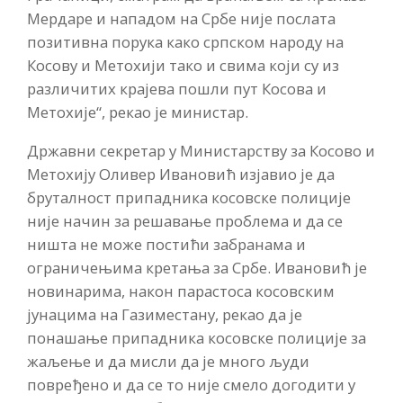
Мердаре и нападом на Србе није послата
позитивна порука како српском народу на
Косову и Метохији тако и свима који су из
различитих крајева пошли пут Косова и
Метохије“, рекао је министар.
Државни секретар у Министарству за Косово и
Метохију Оливер Ивановић изјавио је да
бруталност припадника косовске полиције
није начин за решавање проблема и да се
ништа не може постићи забранама и
ограничењима кретања за Србе. Ивановић је
новинарима, након парастоса косовским
јунацима на Газиместану, рекао да је
понашање припадника косовске полиције за
жаљење и да мисли да је много људи
повређено и да се то није смело догодити у