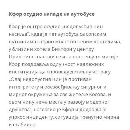
Кфор осудио нападе на аутобусе
Кфор је оштро осудио „недопустив чин
насиља“, када је пет аутобуса са српским
путницима гађано молотовљевим коктелима,
у близини хотела Виктори у центру
Приштине, наводи се и саопштењу те мисије.
Кфор поздравља одлучност надлежних
институција да спроведу детаљну истрагу.
„Овај недопустив чин је противан
интегритету и обезбеђивању сигурног и
мирног окружења за све житеље Косова, и
овом чину нема места у развоју модерног
друштва“, нагласио је Кфор и додао да је
упркос инциденту, ситуација тренутно мирна
и стабилна.