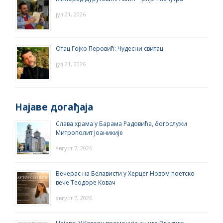
јул 21, 2026
Отац Гојко Перовић: Чудесни свитац
јул 21, 2026
Најаве догађаја
Слава храма у Барама Радовића, богослужи
Митрополит Јоаникије
август 7, 2026
Вечерас на Белависти у Херцег Новом поетско
вече Теодоре Ковач
август 7, 2026