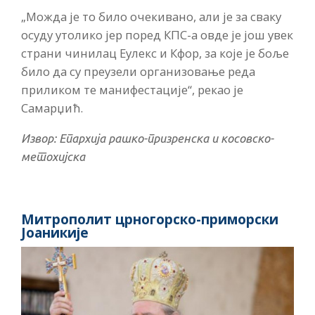
„Можда је то било очекивано, али је за сваку
осуду утолико јер поред КПС-а овде је још увек
страни чинилац Еулекс и Кфор, за које је боље
било да су преузели организовање реда
приликом те манифестације“, рекао је
Самарџић.
Извор: Епархија рашко-призренска и косовско-
метохијска
Митрополит црногорско-приморски
Јоаникије