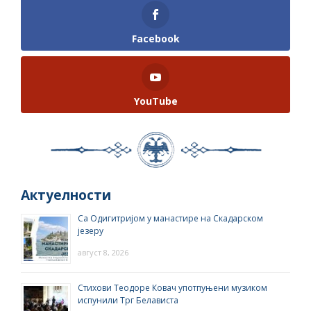
Facebook
YouTube
Актуелности
Са Одигитријом у манастире на Скадарском
језеру
август 8, 2026
Стихови Теодоре Ковач употпуњени музиком
испунили Трг Белависта