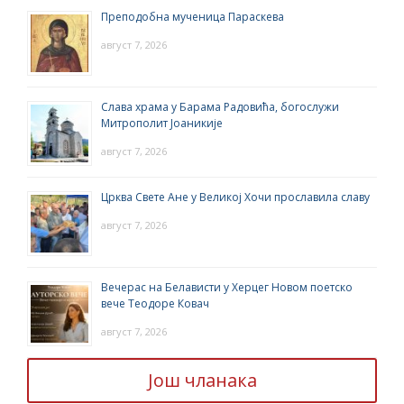
Преподобна мученица Параскева
август 7, 2026
Слава храма у Барама Радовића, богослужи
Митрополит Јоаникије
август 7, 2026
Црква Свете Ане у Великој Хочи прославила славу
август 7, 2026
Вечерас на Белависти у Херцег Новом поетско
вече Теодоре Ковач
август 7, 2026
Још чланака