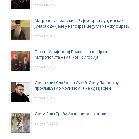
август 8, 2026
Митрополит Јоаникије: Ријеке крви фундинских
јунака однијеле у неповрат међуплеменску омразу
август 7, 2026
Посета Украјинској Православној Цркви
Митрополита немачког Григорија
август 7, 2026
Свештеник Слободан Лукић: Свету Параскеву
прослављамо молитвом, а не сујевјерјем
август 7, 2026
Свети Сава Трећи Архиепископ српски
август 7, 2026