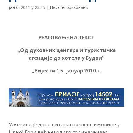
јан 6, 2011 у 23:35
|
Некатегоризовано
РЕАГОВАЊЕ НА ТЕКСТ
„Од духовних центара и туристичке
агенције до хотела у Будви“
„Вијести“, 5. јануар 2010.г.
Уочљиво је да се питања црквене имовине у
Црној Гори већ неколико година уназад