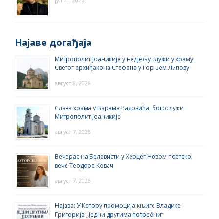
јул 21, 2026
Најаве догађаја
Митрополит Јоаникије у недјељу служи у храму
Светог архиђакона Стефана у Горњем Липову
август 8, 2026
Слава храма у Барама Радовића, богослужи
Митрополит Јоаникије
август 7, 2026
Вечерас на Белависти у Херцег Новом поетско
вече Теодоре Ковач
август 7, 2026
Најава: У Котору промоција књиге Владике
Григорија ,,Једни другима потребни”