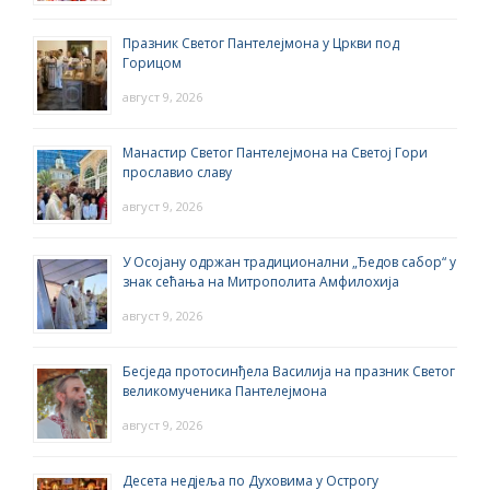
Празник Светог Пантелејмона у Цркви под
Горицом
август 9, 2026
Манастир Светог Пантелејмона на Светој Гори
прославио славу
август 9, 2026
У Осојану одржан традиционални „Ђедов сабор“ у
знак сећања на Митрополита Амфилохија
август 9, 2026
Бесједа протосинђела Василија на празник Светог
великомученика Пантелејмона
август 9, 2026
Десета недјеља по Духовима у Острогу