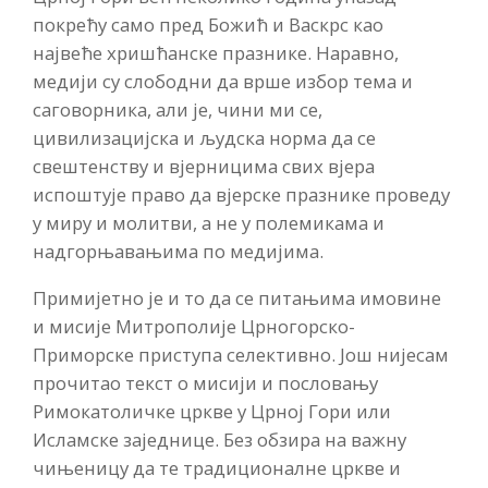
покрећу само пред Божић и Васкрс као
највеће хришћанске празнике. Наравно,
медији су слободни да врше избор тема и
саговорника, али је, чини ми се,
цивилизацијска и људска норма да се
свештенству и вјерницима свих вјера
испоштује право да вјерске празнике проведу
у миру и молитви, а не у полемикама и
надгорњавањима по медијима.
Примијетно је и то да се питањима имовине
и мисије Митрополије Црногорско-
Приморске приступа селективно. Још нијесам
прочитао текст о мисији и пословању
Римокатоличке цркве у Црној Гори или
Исламске заједнице. Без обзира на важну
чињеницу да те традиционалне цркве и