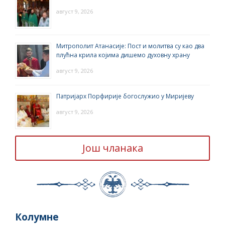
август 9, 2026
Митрополит Атанасије: Пост и молитва су као два
плућна крила којима дишемо духовну храну
август 9, 2026
Патријарх Порфирије богослужио у Миријеву
август 9, 2026
Још чланака
Колумне