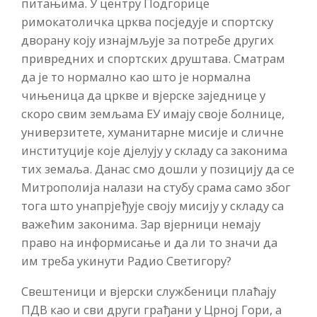
питањима. У центру Подгорице
римокатоличка црква посједује и спортску
дворану коју изнајмљује за потребе других
привредних и спортских друштава. Сматрам
да је то нормално као што је нормална
чињеница да цркве и вјерске заједнице у
скоро свим земљама ЕУ имају своје болнице,
универзитете, хуманитарне мисије и сличне
институције које дјелују у складу са законима
тих земаља. Данас смо дошли у позицију да се
Митрополија налази на стубу срама само због
тога што унапрјеђује своју мисију у складу са
важећим законима. Зар вјерници немају
право на информисање и да ли то значи да
им треба укинути Радио Светигору?
Свештеници и вјерски службеници плаћају
ПДВ као и сви други грађани у Црној Гори, а