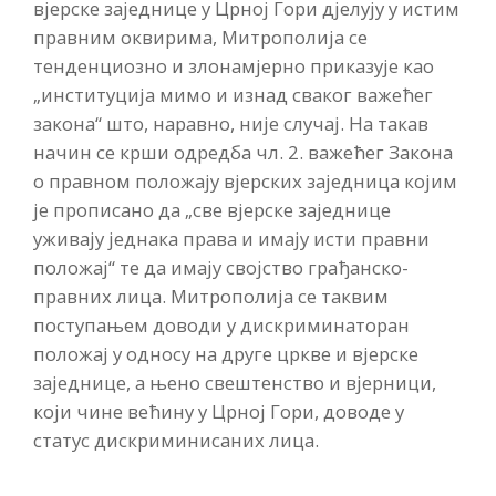
вјерске заједнице у Црној Гори дјелују у истим
правним оквирима, Митрополија се
тенденциозно и злонамјерно приказује као
„институција мимо и изнад сваког важећег
закона“ што, наравно, није случај. На такав
начин се крши одредба чл. 2. важећег Закона
о правном положају вјерских заједница којим
је прописано да „све вјерске заједнице
уживају једнака права и имају исти правни
положај“ те да имају својство грађанско-
правних лица. Митрополија се таквим
поступањем доводи у дискриминаторан
положај у односу на друге цркве и вјерске
заједнице, а њено свештенство и вјерници,
који чине већину у Црној Гори, доводе у
статус дискриминисаних лица.