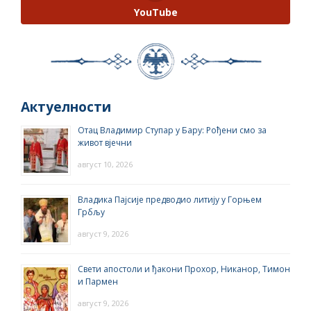
YouTube
Актуелности
Отац Владимир Ступар у Бару: Рођени смо за
живот вјечни
август 10, 2026
Владика Пајсије предводио литију у Горњем
Грбљу
август 9, 2026
Свети апостоли и ђакони Прохор, Никанор, Тимон
и Пармен
август 9, 2026