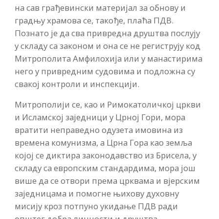
на сав грађевински материјал за обнову и
градњу храмова се, такође, плаћа ПДВ.
Познато је да сва привредна друштва послују
у складу са законом и она се не региструју код
Митрополита Амфилохија или у манастирима
него у привредним судовима и подложна су
свакој контроли и инспекцији.
Митрополији се, као и Римокатоличкој цркви
и Исламској заједници у Црној Гори, мора
вратити неправедно одузета имовина из
времена комунизма, а Црна Гора као земља
којој се диктира законодавство из Брисела, у
складу са европским стандардима, мора још
више да се отвори према црквама и вјерским
заједницама и помогне њихову духовну
мисију кроз потпуно укидање ПДВ ради
општег добра личности и друштва.