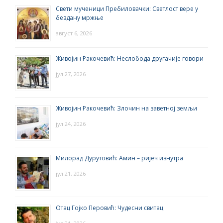
Свети мученици Пребиловачки: Светлост вере у
бездану мржње
август 6, 2026
Живојин Ракочевић: Неслобода другачије говори
јул 27, 2026
Живојин Ракочевић: Злочин на заветној земљи
јул 24, 2026
Милорад Дурутовић: Амин – ријеч изнутра
јул 21, 2026
Отац Гојко Перовић: Чудесни свитац