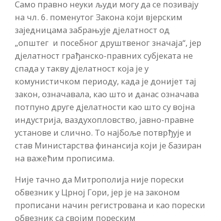
Само правно неуки људи могу да се позивају
на чл. 6. поменутог Закона који вјерским
заједницама забрањује дјелатност од
„општег и посебног друштвеног значаја“, јер
дјелатност грађанско-правних субјеката не
спада у такву дјелатност која је у
комунистичком периоду, када је донијет тај
закон, означавала, као што и данас означава
потпуно друге дјелатности као што су војна
индустрија, ваздухопловство, јавно-правне
установе и слично. То најбоље потврђује и
став Министарства финансија који је базиран
на важећим прописима.
Није тачно да Митрополија није порески
обвезник у Црној Гори, јер је на законом
прописани начин регистрована и као порески
обвезник са својим пореским