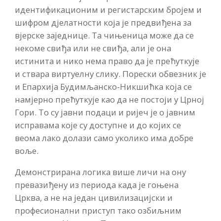
идентификационим и регистарским бројем и
шифром дјелатности која је предвиђена за
вјерске заједнице. Та чињеница може да се
некоме свиђа или не свиђа, али је она
истинита и нико нема право да је прећуткује
и ствара виртуелну слику. Порески обвезник је
и Епархија Будимљанско-Никшићка која се
намјерно прећуткује као да не постоји у Црној
Гори. То су јавни подаци и ријеч је о јавним
исправама које су доступне и до којих се
веома лако долази само уколико има добре
воље.
Демонстрирана логика више личи на ону
превазиђену из периода када је гоњена
Црква, а не на један цивилизацијски и
професионални приступ тако озбиљним