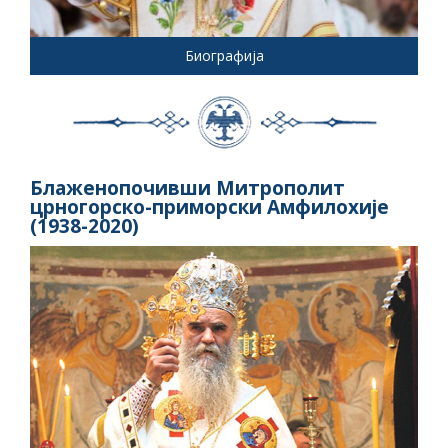
Биографија
Блаженопочивши Митрополит
црногорско-приморски Амфилохије
(1938-2020)