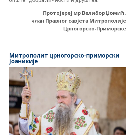
Протојереј мр Велибор Џомић,
члан Правног савјета Митрополије
Црногорско-Приморске
Митрополит црногорско-приморски
Јоаникије