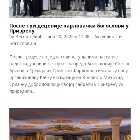
После три деценије карловачки богослови у
Призрену
by
Весна Девић
|
апр 20, 2026 у 14:48
|
Актуелности
,
Богословија
После тридесет и једне године, у данима пасхалне
радости, ученици четвртог разреда Богословије Светог
Арсенија Сремца из Сремских Карловаца имали су прву
организовану ђачку екскурзију на Косово и Метохију.
Срдачну добродошлицу својој сабраћи у Призрену су
приредили...