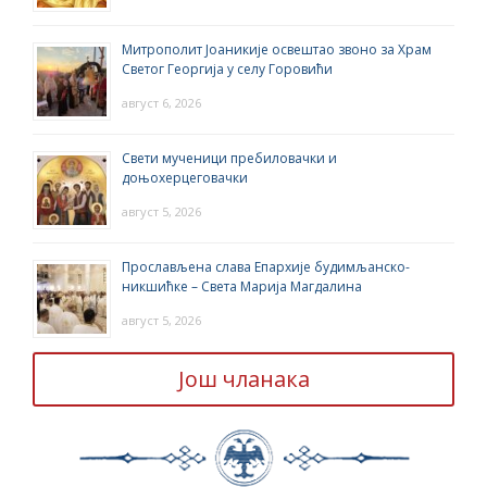
Митрополит Јоаникије освештао звоно за Храм
Светог Георгија у селу Горовићи
август 6, 2026
Свети мученици пребиловачки и
доњохерцеговачки
август 5, 2026
Прослављена слава Епархије будимљанско-
никшићке – Света Марија Магдалина
август 5, 2026
Још чланака