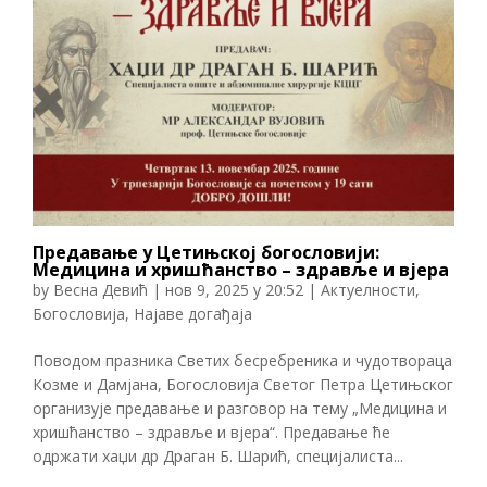
Предавање у Цетињској богословији:
Медицина и хришћанство – здравље и вјера
by
Весна Девић
|
нов 9, 2025 у 20:52
|
Актуелности
,
Богословија
,
Најаве догађаја
Поводом празника Светих бесребреника и чудотвораца
Козме и Дамјана, Богословија Светог Петра Цетињског
организује предавање и разговор на тему „Медицина и
хришћанство – здравље и вјера“. Предавање ће
одржати хаџи др Драган Б. Шарић, специјалиста...