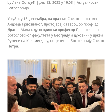
by
Лана Остојић
|
дец 13, 2025 у 19:03
|
Актуелности
,
Богословија
У суботу 13. децембра, на празник Светог апостола
Андреја Првозваног, протојереј-ставрофор проф. др
Драган Милин, дугогодишњи професор Православног
богословског факултета у Београду и духовник у цркви
Ружици на Калемегдану, посјетио је Богословију Светог
Петра...