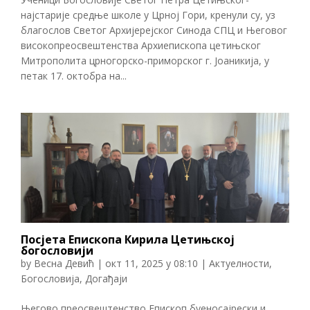
најстарије средње школе у Црној Гори, кренули су, уз
благослов Светог Архијерејског Синода СПЦ и Његовог
високопреосвештенства Архиепископа цетињског
Митрополита црногорско-приморског г. Јоаникија, у
петак 17. октобра на...
Посјета Епископа Кирила Цетињској
богословији
by
Весна Девић
|
окт 11, 2025 у 08:10
|
Актуелности
,
Богословија
,
Догађаји
Његово преосвештенство Епископ буеносајрески и