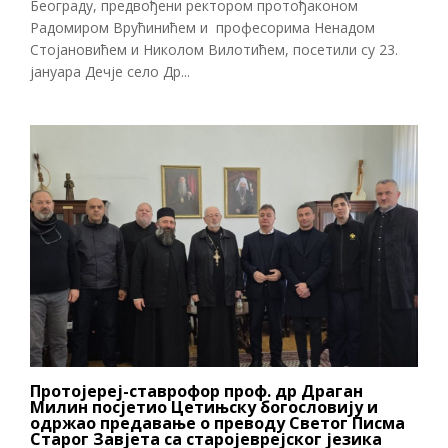
Београду, предвођени ректором протођаконом
Радомиром Врућинићем и професорима Ненадом
Стојановићем и Николом Вилотићем, посетили су 23.
јануара Дечје село Др...
Протојереј-ставрофор проф. др Драган
Милин посјетио Цетињску богословију и
одржао предавање о преводу Светог Писма
Старог Завјета са старојеврејског језика