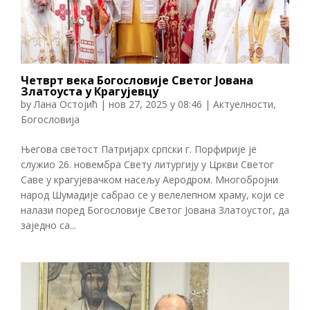
Четврт века Богословије Светог Јована
Златоуста у Крагујевцу
by
Лана Остојић
|
нов 27, 2025 у 08:46
|
Актуелности
,
Богословија
Његова светост Патријарх српски г. Порфирије је
служио 26. новембра Свету литургију у Цркви Светог
Саве у крагујевачком насељу Аеродром. Многобројни
народ Шумадије сабрао се у велелепном храму, који се
налази поред Богословије Светог Јована Златоустог, да
заједно са...