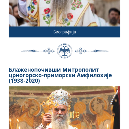
Биографија
Блаженопочивши Митрополит
црногорско-приморски Амфилохије
(1938-2020)