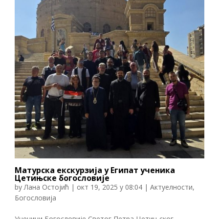
Матурска екскурзија у Египат ученика
Цетињске богословије
by
Лана Остојић
|
окт 19, 2025 у 08:04
|
Актуелности
,
Богословија
Ученици Богословије Светог Петра Цетињског-