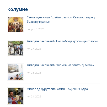
Колумне
Свети мученици Пребиловачки: Светлост вере у
бездану мржње
август 6, 2026
Живојин Ракочевић: Неслобода другачије говори
јул 27, 2026
Живојин Ракочевић: Злочин на заветној земљи
јул 24, 2026
Милорад Дурутовић: Амин – ријеч изнутра
јул 21, 2026