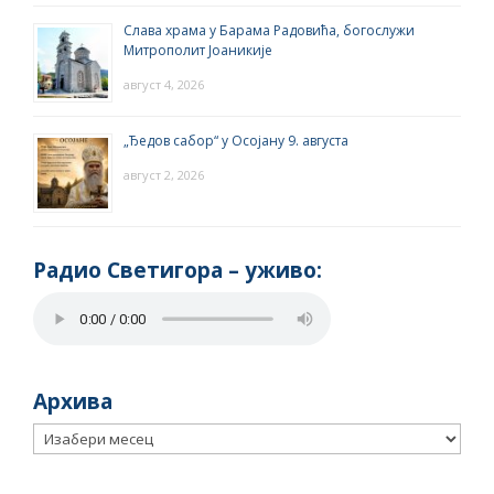
Слава храма у Барама Радовића, богослужи
Митрополит Јоаникије
август 4, 2026
„Ђедов сабор“ у Осојану 9. августа
август 2, 2026
Радио Светигора – yживо:
Архива
Архива