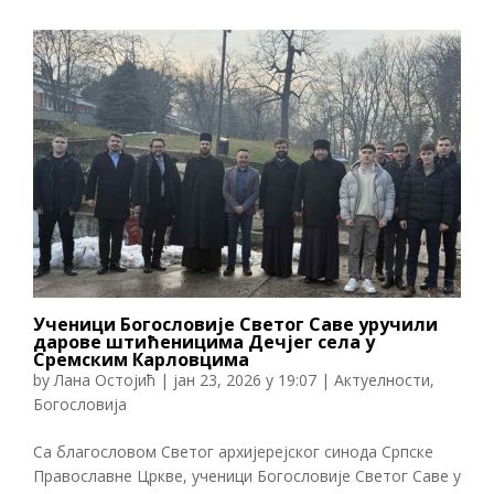
Ученици Богословије Светог Саве уручили
дарове штићеницима Дечјег села у
Сремским Карловцима
by
Лана Остојић
|
јан 23, 2026 у 19:07
|
Актуелности
,
Богословија
Са благословом Светог архијерејског синода Српске
Православне Цркве, ученици Богословије Светог Саве у