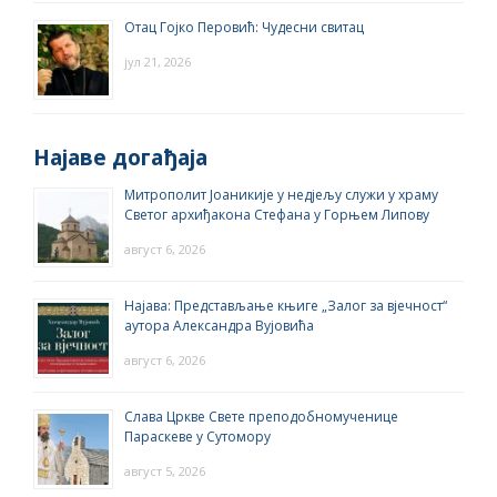
Отац Гојко Перовић: Чудесни свитац
јул 21, 2026
Најаве догађаја
Митрополит Јоаникије у недјељу служи у храму
Светог архиђакона Стефана у Горњем Липову
август 6, 2026
Најава: Представљање књиге „Залог за вјечност“
аутора Александра Вујовића
август 6, 2026
Слава Цркве Свете преподобномученице
Параскеве у Сутомору
август 5, 2026