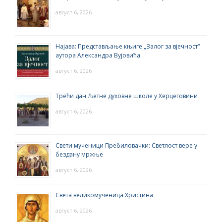
август 6, 2026
Најава: Представљање књиге „Залог за вјечност“
аутора Александра Вујовића
август 6, 2026
Трећи дан Љетне духовне школе у Херцеговини
август 6, 2026
Свети мученици Пребиловачки: Светлост вере у
бездану мржње
август 6, 2026
Света великомученица Христина
август 6, 2026