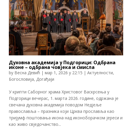
Духовна академија у Подгорици: Одбрана
иконе – одбрана човјека и смисла
by
Весна Девић
|
мар 1, 2026 у 22:15
|
Актуелности
,
Богословија
,
Догађаји
У крипти Саборног храма Христовог Васкрсења у
Подгорици вечерас, 1. марта 2026. године, одржана је
свечана духовна академија поводом Недјеље
православља – празника који Црква прославља као
тријумф поштовања икона над иконоборачком јереси и
као живо свједочанство...