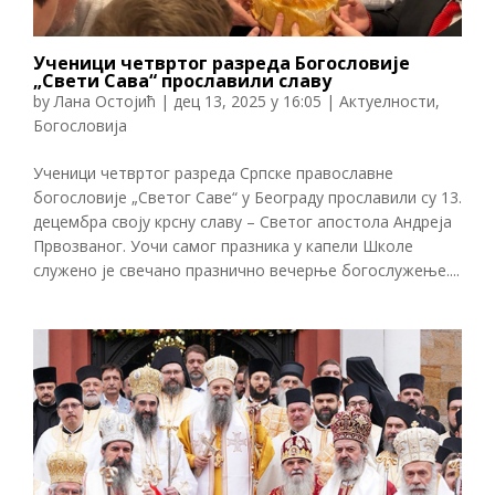
Ученици четвртог разреда Богословије
„Свети Сава“ прославили славу
by
Лана Остојић
|
дец 13, 2025 у 16:05
|
Актуелности
,
Богословија
Ученици четвртог разреда Српске православне
богословије „Светог Саве“ у Београду прославили су 13.
децембра своју крсну славу – Светог апостола Андреја
Првозваног. Уочи самог празника у капели Школе
служено је свечано празнично вечерње богослужење....