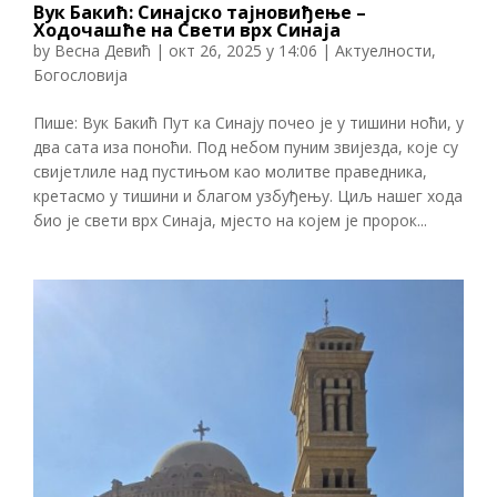
Вук Бакић: Синајско тајновиђење –
Ходочашће на Свети врх Синаја
by
Весна Девић
|
окт 26, 2025 у 14:06
|
Актуелности
,
Богословија
Пише: Вук Бакић Пут ка Синају почео је у тишини ноћи, у
два сата иза поноћи. Под небом пуним звијезда, које су
свијетлиле над пустињом као молитве праведника,
кретасмо у тишини и благом узбуђењу. Циљ нашег хода
био је свети врх Синаја, мјесто на којем је пророк...