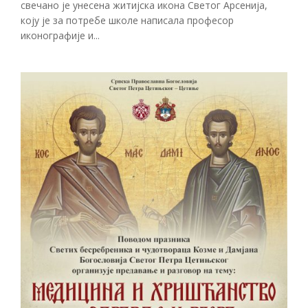
свечано је унесена житијска икона Светог Арсенија,
коју је за потребе школе написала професор
иконографије и...