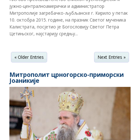
јужно-централноамерички и администратор
Митрополије загребачко-љубљанске г. Кирило у петак
10. октобра 2015. године, на празник Светог мученика
Калистрата, посјетио је Богословију Светог Петра
Цетињског, најстарију средњу...
« Older Entries
Next Entries »
Митрополит црногорско-приморски
Јоаникије