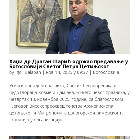
Хаџи др Драган Шарић одржао предавање у
Богословији Светог Петра Цетињског
by
Igor Balaban
|
нов 14, 2025 у 09:37
|
Богословија
Уочи и поводом празника, Светих бесребреника и
чудотвораца Козме и Дамјана, и Његошевог празника, у
четвртак 13. новембра 2025. године, са благословом
Његовог Високопреосвештенства Архиепископа
цетињског и Митрополита црногорско-приморског г.
Јоаникија у организацији...