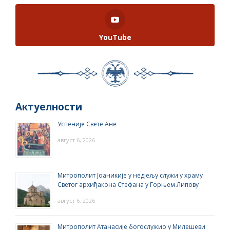
YouTube
Актуелности
Успеније Свете Ане
август 6, 2026
Митрополит Јоаникије у недјељу служи у храму
Светог архиђакона Стефана у Горњем Липову
август 6, 2026
Митрополит Атанасије богослужио у Милешеви