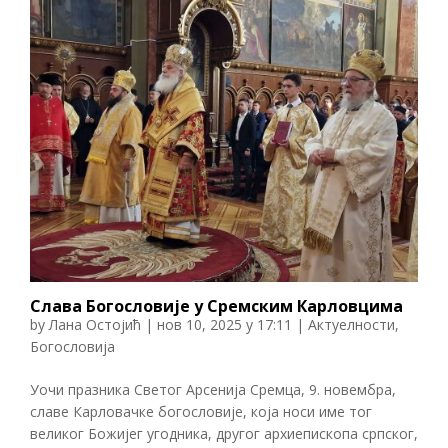
Слава Богословије у Сремским Карловцима
by
Лана Остојић
|
нов 10, 2025 у 17:11
|
Актуелности
,
Богословија
Уочи празника Светог Арсенија Сремца, 9. новембра,
славе Карловачке богословије, која носи име тог
великог Божијег угодника, другог архиепископа српског,