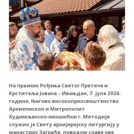
На празник Рођења Светог Претече и
Крститеља Јована – Ивањдан, 7. јула 2026.
године, Његово високопреосвештенство
Архиепископ и Митрополит
будимљанско-никшићки г. Методије
служио је Свету архијерејску литургију у
манастиру Заграђе, поводом славе ове