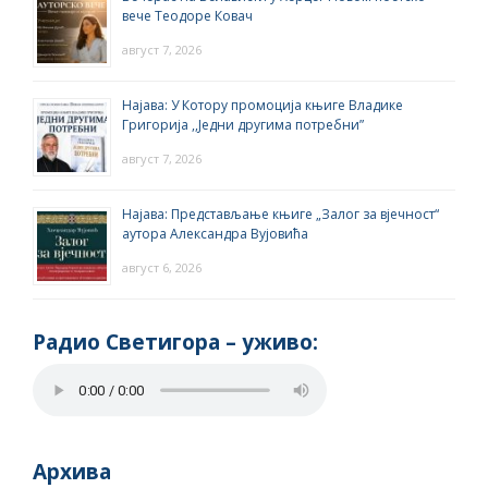
вече Теодоре Ковач
август 7, 2026
Најава: У Котору промоција књиге Владике
Григорија ,,Једни другима потребни”
август 7, 2026
Најава: Представљање књиге „Залог за вјечност“
аутора Александра Вујовића
август 6, 2026
Радио Светигора – yживо:
Архива