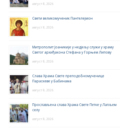
август 8, 2026
Свети великомученик Пантелејмон
август 8, 2026
Митрополит Јоаникије у недјељу служи у храму
Светог архиђакона Стефана у Горњем Липову
август 8, 2026
Слава Храма Свете преподобномученице
Параскеве у Бабинама
август 8, 2026
Прослављена слава Храма Свете Петке у Лапљем
селу
август 8, 2026