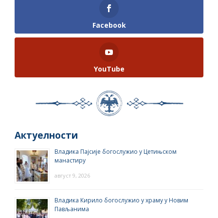
Facebook
YouTube
Актуелности
Владика Пајсије богослужио у Цетињском
манастиру
август 9, 2026
Владика Кирило богослужио у храму у Новим
Пављанима