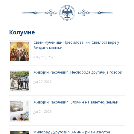
Колумне
Свети мученици Пребиловачки: Светлост вере у
бездану мржње
август 6, 2026
Живојин Ракочевић: Неслобода другачије говори
јул 27, 2026
Живојин Ракочевић: Злочин на заветној земљи
јул 24, 2026
Милорад Дурутовић: Амин – ријеч изнутра