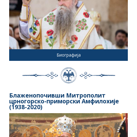
Биографија
Блаженопочивши Митрополит
црногорско-приморски Амфилохије
(1938-2020)