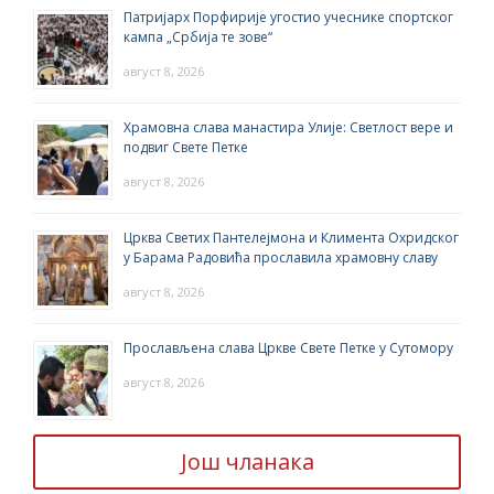
Патријарх Порфирије угостио учеснике спортског
кампа „Србија те зове“
август 8, 2026
Храмовна слава манастира Улије: Светлост вере и
подвиг Свете Петке
август 8, 2026
Црква Светих Пантелејмона и Климента Охридског
у Барама Радовића прославила храмовну славу
август 8, 2026
Прослављена слава Цркве Свете Петке у Сутомору
август 8, 2026
Још чланака