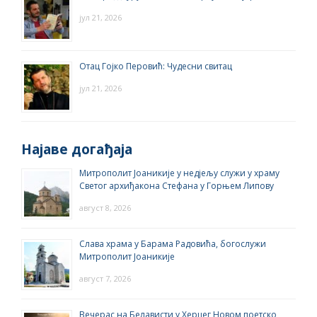
јул 21, 2026
Отац Гојко Перовић: Чудесни свитац
јул 21, 2026
Најаве догађаја
Митрополит Јоаникије у недјељу служи у храму
Светог архиђакона Стефана у Горњем Липову
август 8, 2026
Слава храма у Барама Радовића, богослужи
Митрополит Јоаникије
август 7, 2026
Вечерас на Белависти у Херцег Новом поетско