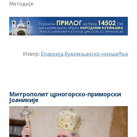
Методије.
Извор:
Епархија будимљанско-никшићка
Митрополит црногорско-приморски
Јоаникије