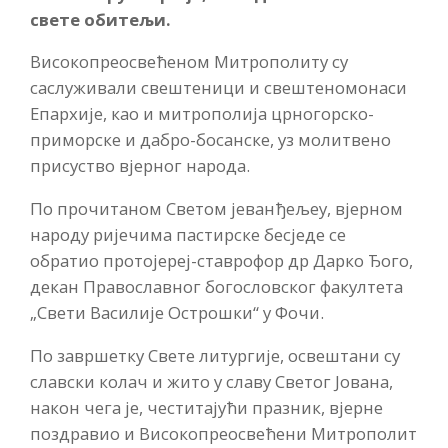
свете обитељи.
Високопреосвећеном Митрополиту су
саслуживали свештеници и свештеномонаси
Епархије, као и митрополија црногорско-
приморске и дабро-босанске, уз молитвено
присуство вјерног народа.
По прочитаном Светом јеванђељеу, вјерном
народу ријечима пастирске бесједе се
обратио протојереј-ставрофор др Дарко Ђого,
декан Православног богословског факултета
„Свети Василије Острошки“ у Фочи.
По завршетку Свете литургије, освештани су
славски колач и жито у славу Светог Јована,
након чега је, честитајући празник, вјерне
поздравио и Високопреосвећени Митрополит