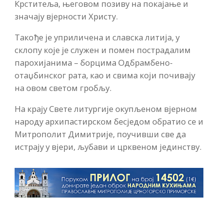
Крститеља, његовом позиву на покајање и
значају вјерности Христу.
Такође је уприличена и славска литија, у
склопу које је служен и помен пострадалим
парохијанима – борцима Одбрамбено-
отаџбинског рата, као и свима који почивају
на овом светом гробљу.
На крају Свете литургије окупљеном вјерном
народу архипастирском бесједом обратио се и
Митрополит Димитрије, поучивши све да
истрају у вјери, љубави и црквеном јединству.