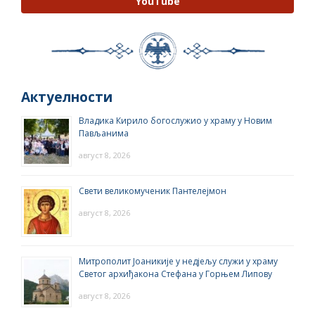
YouTube
Актуелности
Владика Кирило богослужио у храму у Новим
Пављанима
август 8, 2026
Свети великомученик Пантелејмон
август 8, 2026
Митрополит Јоаникије у недјељу служи у храму
Светог архиђакона Стефана у Горњем Липову
август 8, 2026