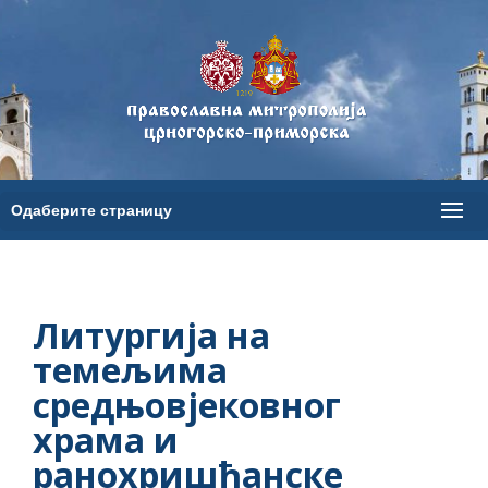
Литургија на
темељима
средњовјековног
храма и
ранохришћанске