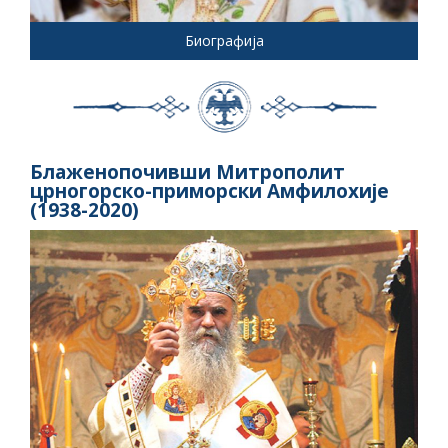
Биографија
Блаженопочивши Митрополит
црногорско-приморски Амфилохије
(1938-2020)