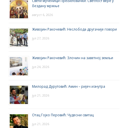
Свети мученици Пребиловачки: Светлост вере у
бездану мржње
август 6, 2026
Живојин Ракочевић: Неслобода другачије говори
јул 27, 2026
Живојин Ракочевић: Злочин на заветној земљи
јул 24, 2026
Милорад Дурутовић: Амин – ријеч изнутра
јул 21, 2026
Отац Гојко Перовић: Чудесни свитац
јул 21, 2026