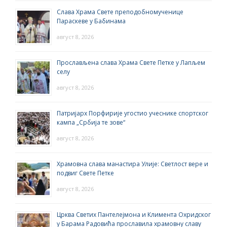
Слава Храма Свете преподобномученице
Параскеве у Бабинама
август 8, 2026
Прослављена слава Храма Свете Петке у Лапљем
селу
август 8, 2026
Патријарх Порфирије угостио учеснике спортског
кампа „Србија те зове“
август 8, 2026
Храмовна слава манастира Улије: Светлост вере и
подвиг Свете Петке
август 8, 2026
Црква Светих Пантелејмона и Климента Охридског
у Барама Радовића прославила храмовну славу