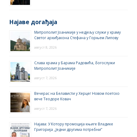
Најаве догађаја
Митрополит Јоаникије у недјељу служи у храму
Светог архиђакона Стефана у Горњем Липову
август 8, 2026
Слава храма у Барама Радовића, богослужи
Митрополит Јоаникије
август 7, 2026
Вечерас на Белависти у Херцег Новом поетско
вече Теодоре Ковач
август 7, 2026
Најава: У Котору промоција књиге Владике
Григорија ,,Једни другима потребни”