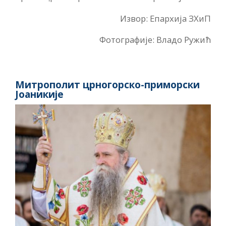
Извор: Епархија ЗХиП
Фотографије: Владо Ружић
Митрополит црногорско-приморски
Јоаникије