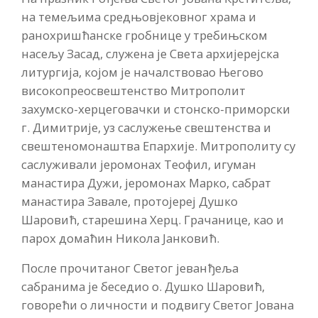
на темељима средњовјековног храма и
ранохришћанске гробнице у требињском
насељу Засад, служена је Света архијерејска
литургија, којом је началствовао Његово
високопреосвештенство Митрополит
захумско-херцеговачки и стонско-приморски
г. Димитрије, уз саслужење свештенства и
свештеномонаштва Епархије. Митрополиту су
саслуживали јеромонах Теофил, игуман
манастира Дужи, јеромонах Марко, сабрат
манастира Завале, протојереј Душко
Шаровић, старешина Херц. Грачанице, као и
парох домаћин Никола Јанковић.
После прочитаног Светог јеванђеља
сабранима је беседио о. Душко Шаровић,
говорећи о личности и подвигу Светог Јована