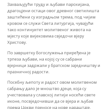
Захваљујући труду и љубави парохијана,
драгоцјени остаци овог древног светилишта
заштићени су изградњом трема, под чијим
кровом се служи Света литургија, чувајући
тако континуитет молитвеног живота на
мјесту које вијековима свједочи вјеру
Христову.
По завршетку богослужења приређена је
трпеза љубави, на којој су се сабрани
вјерници задржали у братском заједништву и
празничној радости.
Посебну љепоту и радост овом молитвеном
сабрању дало је мноштво дјеце, која су
учествовала у славској литији носећи свете
иконе, посвједочивши да се вјера и љубав
према Цркви преносе на нове нараштаје.