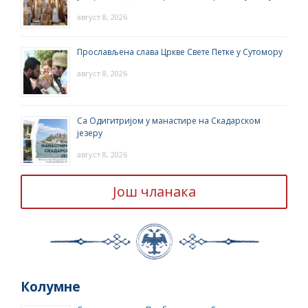
август 8, 2026
Прослављена слава Цркве Свете Петке у Сутомору
август 8, 2026
Са Одигитријом у манастире на Скадарском
језеру
август 8, 2026
Још чланака
Колумне