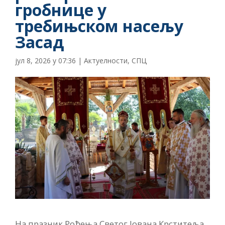
гробнице у
требињском насељу
Засад
јул 8, 2026 у 07:36
|
Актуелности
,
СПЦ
На празник Рођења Светог Јована Крститеља,