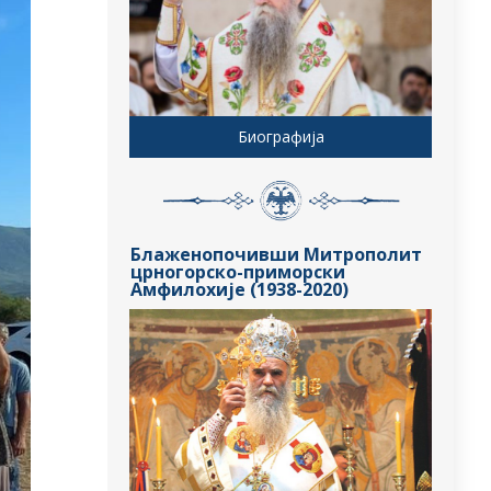
Биографија
Блаженопочивши Митрополит
црногорско-приморски
Амфилохије (1938-2020)