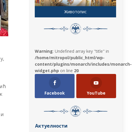
Животопис
Warning
: Undefined array key "title" in
/home/mitropol/public_html/wp-
у,
content/plugins/monarch/includes/monarch-
widget.php
on line
20
љић
Facebook
YouTube
к
ји
Актуелности