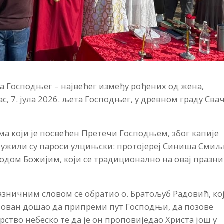
а Господњег – највећег између рођених од жена,
, 7. јула 2026. љета Господњег, у древном граду Свач
ма који је посвећен Претечи Господњем, због капије
служили су пароси улцињски: протојереј Синиша Сми
родом Божијим, који се традиционално на овај празни
азничним словом се обратио о. Братољуб Радовић, ко
и Јован дошао да припреми пут Господњи, да позове
ство небеско те да је он проповиједао Христа још у