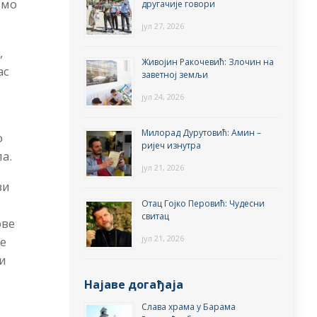
имо
другачије говори
јул 27, 2026
,
Живојин Ракочевић: Злочин на
ас
заветној земљи
јул 24, 2026
Милорад Дурутовић: Амин –
о
ријеч изнутра
ла.
јул 21, 2026
ви
Отац Гојко Перовић: Чудесни
свитац
ове
јул 21, 2026
ме
 и
Најаве догађаја
Слава храма у Барама