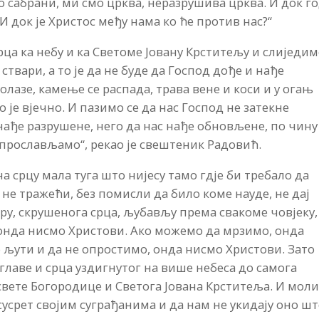
о сабрани, ми смо црква, неразрушива црква. И док г
И док је Христос међу нама ко ће против нас?“
срца ка небу и ка Светоме Јовану Крститељу и слиједи
ствари, а то је да не буде да Господ дође и нађе
лазе, камење се распада, трава вене и коси и у огањ
 је вјечно. И пазимо се да нас Господ не затекне
нађе разрушене, него да нас нађе обновљене, по чину
 прослављамо“, рекао је свештеник Радовић.
а срцу мала туга што нијесу тамо гдје би требало да
та не тражећи, без помисли да било коме науде, не дај
ру, скрушенога срца, љубављу према свакоме човјеку,
 онда нисмо Христови. Ако можемо да мрзимо, онда
 љути и да не опростимо, онда нисмо Христови. Зато
 главе и срца уздигнутог на више небеса до самога
свете Богородице и Светога Јована Крститеља. И мол
у сусрет својим суграђанима и да нам не укидају оно ш