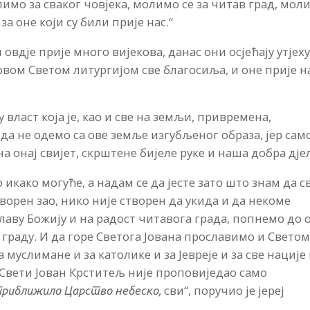
лимо за сваког човјека, молимо се за читав град, мол
за оне који су били прије нас.“
вдје прије много вијекова, данас они осјећају утјеху
овом Светом литургијом све благосиља, и оне прије н
 власт која је, као и све на земљи, привремена,
 да не одемо са ове земље изгубљеног образа, јер сам
а онај свијет, скрштене бијеле руке и наша добра дје
 икако могуће, а надам се да јесте зато што знам да с
ворен зао, нико није створен да укида и да некоме
лаву Божију и на радост читавога града, попнемо до 
 граду. И да горе Светога Јована прославимо и Свето
 муслимане и за католике и за Јевреје и за све нације
р Свети Јован Крститељ није проповиједао само
сви“, поручио је јереј
 приближило Царство небеско,