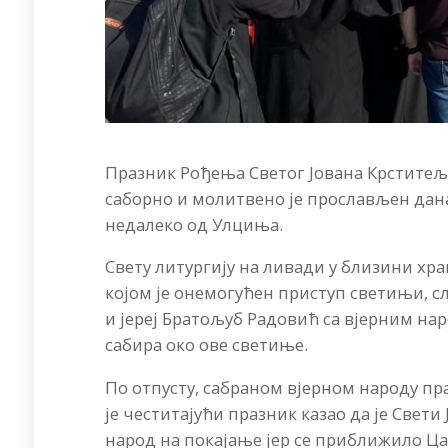
Празник Рођења Светог Јована Крститељ
саборно и молитвено је прослављен данас
недалеко од Улциња.
Свету литургију на ливади у близини хра
којом је онемогућен приступ светињи, 
и јереј Братољуб Радовић са вјерним на
сабира око ове светиње.
По отпусту, сабраном вјерном народу пр
је честитајући празник казао да је Свет
народ на покајање јер се приближило Цар