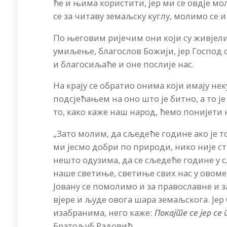
ће и њима користити, јер ми се овдје мо
се за читаву земаљску куглу, молимо се и 
По његовим ријечим они који су живјели о
умиљење, благослов Божији, јер Господ 
и благосиљаће и оне послије нас.
На крају се обратио онима који имају неку
подсјећањем на оно што је битно, а то је
то, како каже наш народ, ћемо понијети н
„Зато молим, да сљедеће године ако је то
ми јесмо добри по природи, нико није ст
нешто одузима, да се сљедеће године у с
наше светиње, светиње свих нас у овоме
Јовану се помолимо и за православне и за
вјере и људе овога шара земаљскога. Је
изабранима, него каже:
Покајте се јер се
Братољуб Радовић.