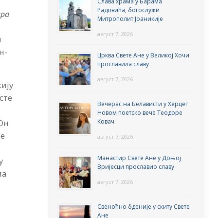
Слава храма у Барама
Радовића, богослужи
ара
Митрополит Јоаникије
август 7, 2026
и
н-
Црква Свете Ане у Великој Хочи
прославила славу
август 7, 2026
жију
сте
Вечерас на Белависти у Херцег
Новом поетско вече Теодоре
Ковач
 Он
де
август 7, 2026
Манастир Свете Ане у Доњој
у
Вријесци прославио славу
ма
август 7, 2026
Свеноћно бденије у скиту Свете
Ане