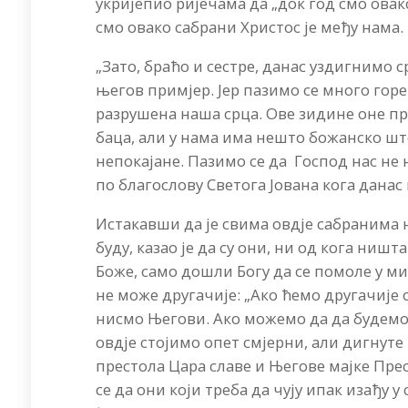
укријепио ријечама да „док год смо овак
смо овако сабрани Христос је међу нама. 
„Зато, браћо и сестре, данас уздигнимо 
његов примјер. Јер пазимо се много горе 
разрушена наша срца. Ове зидине оне про
баца, али у нама има нешто божанско што
непокајане. Пазимо се да Господ нас не 
по благослову Светога Јована кога данас
Истакавши да је свима овдје сабранима н
буду, казао је да су они, ни од кога ниш
Боже, само дошли Богу да се помоле у ми
не може другачије: „Ако ћемо другачије
нисмо Његови. Ако можемо да да будемо
овдје стојимо опет смјерни, али дигнуте
престола Цара славе и Његове мајке Пре
се да они који треба да чују ипак изађу 