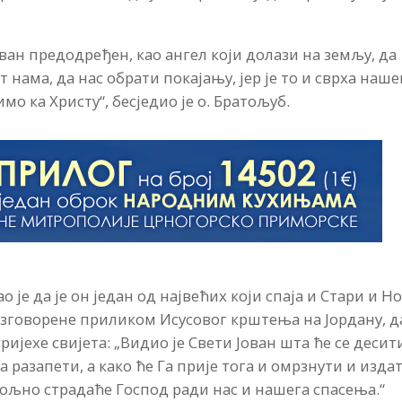
Јован предодређен, као ангел који долази на земљу, да
нама, да нас обрати покајању, јер је то и сврха наше
имо ка Христу“, бесједио је о. Братољуб.
 је да је он један од највећих који спаја и Стари и Н
 изговорене приликом Исусовог крштења на Јордану, д
ријехе свијета: „Видио је Свети Јован шта ће се десит
 разапети, а како ће Га прије тога и омрзнути и изда
ољно страдаће Господ ради нас и нашега спасења.“