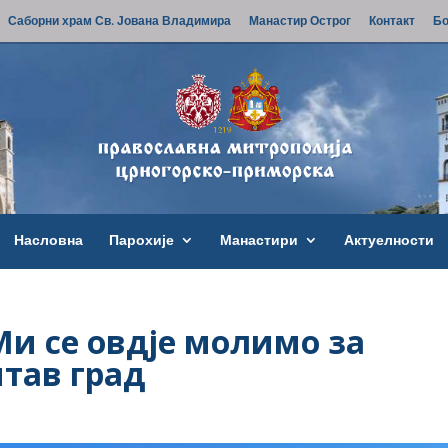
Саборни храм Св. Јована Владимира
Манастир Острог
Контакт
Бо
Насловна
Парохије
Манастири
Актуелности
Ми се овдје молимо за
итав град