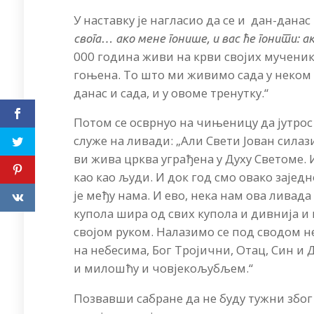
У наставку је нагласио да се и дан-дана
свога… ако
мене
гонише, и
вас ће гонити: а
000 година живи на крви својих мученика
гоњена. То што ми живимо сада у неком д
данас и сада, и у овоме тренутку.“
Потом се осврнуо на чињеницу да јутрос у
служе на ливади: „Али Свети Јован силаз
ви жива црква уграђена у Духу Светоме. 
као као људи. И док год смо овако заједн
је међу нама. И ево, нека нам ова ливад
купола шира од свих купола и дивнија и 
својом руком. Налазимо се под сводом не
на небесима, Бог Тројични, Отац, Син и
и милошћу и човјекољубљем.“
Позвавши сабране да не буду тужни због 