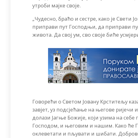
утроби мајке своје.
„Чудесно, браћо и сестре, како је Свети 
приправи пут Господњи, да приправи пут 
живота. Да свој ум, сво своје биће усмјер
Говорећи о Светом Јовану Крститељу казао
завјет, уз подсјећање на његове ријечи
долази Јагње Божије, који узима на себе г
Господом, и његовим и нашим. Како ће Га
оклеветати и пљувати и шибати. Добров