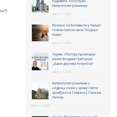
Радовића, богослужи
Митрополит Јоаникије
вић
август 7, 2026
Вечерас на Белависти у Херцег
Новом поетско вече Теодоре
Ковач
август 7, 2026
Најава: У Котору промоција
књиге Владике Григорија
,,Једни другима потребни”
август 7, 2026
Митрополит Јоаникије у
недјељу служи у храму Светог
архиђакона Стефана у Горњем
Липову
август 6, 2026
Најава: Представљање књиге