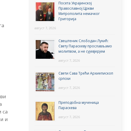
Посета Украјинској
Православној Цркви
Митрополита немачког
Григорија
га
август 7, 2026
Свештеник Слободан Лукић:
Свету Параскеву прослављамо
молитвом, а не сујевјерјем
август 7, 2026
Свети Сава Трећи Архиепископ
српски
август 7, 2026
ови
Преподобна мученица
а
Параскева
и са
август 7, 2026
ти и