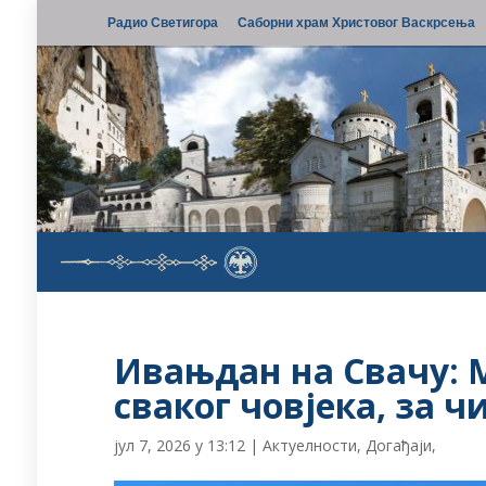
Радио Светигора
Саборни храм Христовог Васкрсења
Ивањдан на Свачу: 
сваког човјека, за ч
јул 7, 2026 у 13:12
|
Актуелности
,
Догађаји
,