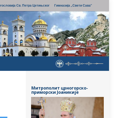
гословија Св. Петра Цетињског
Гимназија „Свети Сава“
Митрополит црногорско-
приморски Јоаникије