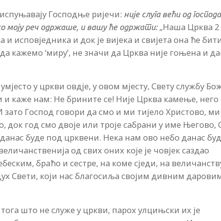
с испуњавају Господње ријечи:
није слуга већи од господ
„Наша Црква 2
ко моју реч
одржаше, и
вашу ће одржати:
 и исповједника и док је вијека и свијета она ће бит
а кажемо ‘миру’, не значи да Црква није гоњена и да
мјесто у цркви овдје, у овом мјесту, Свету службу Бо
и и каже нам: Не брините се! Није Црква камење, него 
И зато Господ говори да смо и ми тијело Христово, ми
о, док год смо двоје или троје сабрани у име Његово,
а данас буде под црквени. Нека нам ово небо данас бу
величанственија од свих оних које је човјек саздао
беским, браћо и сестре, на коме сједи, на величанств
 Дух Свети, који нас благосиља својим дивним дарови
тога што не служе у цркви, парох улцињски их је