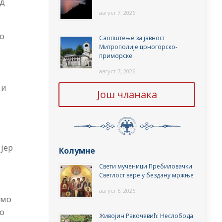
од
август 7, 2026
мо
Саопштење за јавност
Митрополије црногорско-
приморске
август 7, 2026
 и
Још чланака
 јер
Колумне
Свети мученици Пребиловачки:
Светлост вере у бездану мржње
август 6, 2026
имо
то
Живојин Ракочевић: Неслобода