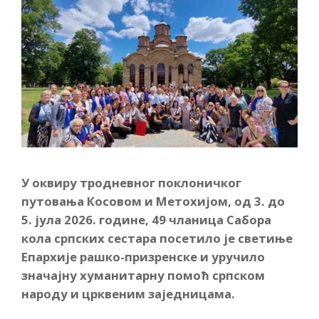
У оквиру тродневног поклоничког
путовања Косовом и Метохијом, од 3. до
5. јула 2026. године, 49 чланица Сабора
кола српских сестара посетило је светиње
Епархије рашко-призренске и уручило
значајну хуманитарну помоћ српском
народу и црквеним заједницама.