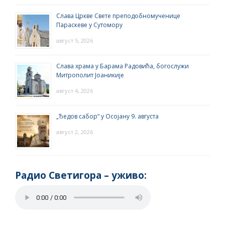
Слава Цркве Свете преподобномученице
Параскеве у Сутомору
август 5, 2026
Слава храма у Барама Радовића, богослужи
Митрополит Јоаникије
август 4, 2026
„Ђедов сабор“ у Осојану 9. августа
август 2, 2026
Радио Светигора – yживо: