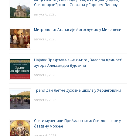
Светог архиђакона Стефана у Горњем Липову
август 6, 2026
Митрополит Атанасије богослужио у Милешеви
август 6, 2026
Најава: Представљање књиге „Залог за вјечност“
аутора Александра Вујовића
август 6, 2026
Трећи дан Љетне духовне школе у Херцеговини
август 6, 2026
Свети мученици Пребиловачки: Светлост вере у
бездану мржње
август 6, 2026