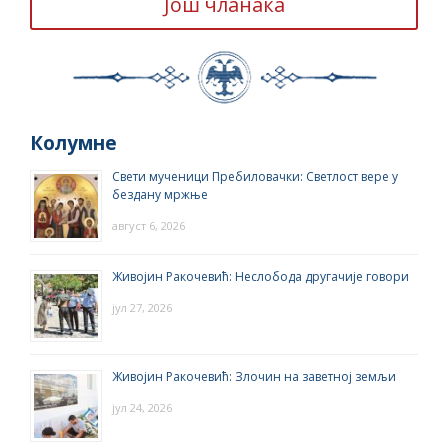
Још чланака
Колумне
Свети мученици Пребиловачки: Светлост вере у
бездану мржње
август 6, 2026
Живојин Ракочевић: Неслобода другачије говори
јул 27, 2026
Живојин Ракочевић: Злочин на заветној земљи
јул 24, 2026