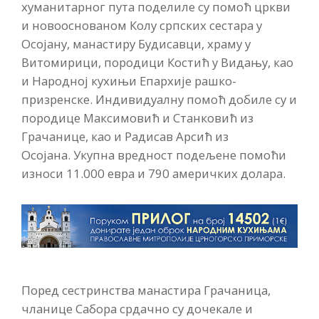
хуманитарног пута поделиле су помоћ цркви
и новооснованом Колу српских сестара у
Осојану, манастиру Будисавци, храму у
Витомирици, породици Костић у Видању, као
и Народној кухињи Епархије рашко-
призренске. Индивидуалну помоћ добиле су и
породице Максимовић и Станковић из
Грачанице, као и Радисав Арсић из
Осојана. Укупна вредност подељене помоћи
износи 11.000 евра и 790 америчких долара.
Поред сестринства манастира Грачаница,
чланице Сабора срдачно су дочекале и