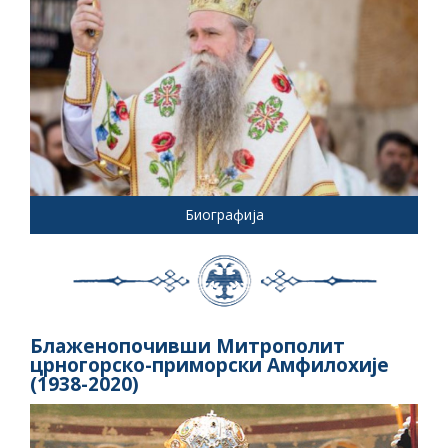
Биографија
Блаженопочивши Митрополит
црногорско-приморски Амфилохије
(1938-2020)