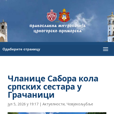
Чланице Сабора кола
српских сестара у
Грачаници
јул 5, 2026 у 19:17
|
Актуелности
,
Човјекољубље