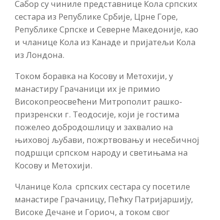
Сабор су чиниле представнице Кола српских
сестара из Републике Србије, Црне Горе,
Републике Српске и Северне Македоније, као
и чланице Кола из Канаде и пријатељи Кола
из Лондона.
Током боравка на Косову и Метохији, у
манастиру Грачаници их је примио
Високопреосвећени Митрополит рашко-
призренски г. Теодосије, који је гостима
пожелео добродошлицу и захвалио на
њиховој љубави, пожртвовању и несебичној
подршци српском народу и светињама на
Косову и Метохији.
Чланице Кола српских сестара су посетиле
манастире Грачаницу, Пећку Патријаршију,
Високе Дечане и Гориоч, а током свог