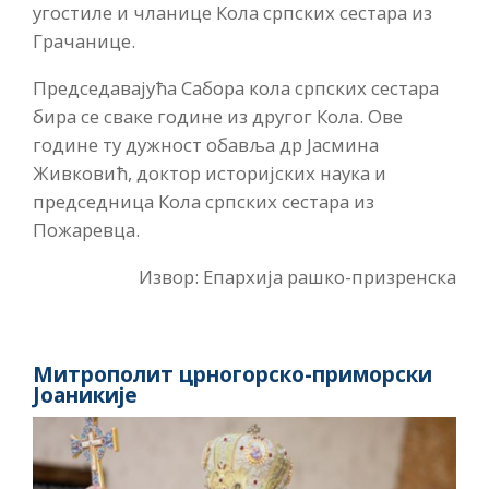
угостиле и чланице Кола српских сестара из
Грачанице.
Председавајућа Сабора кола српских сестара
бира се сваке године из другог Кола. Ове
године ту дужност обавља др Јасмина
Живковић, доктор историјских наука и
председница Кола српских сестара из
Пожаревца.
Извор: Епархија рашко-призренска
Митрополит црногорско-приморски
Јоаникије