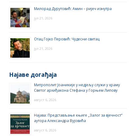
Милорад Дурутовић: Амин – ријеч изнутра
јул 21, 2026
Отац Гојко Перовић: Чудесни свитац
јул 21, 2026
Најаве догађаја
Митрополит Јоаникије у недјељу служи у храму
Светог архиђакона Стефана у Горњем Липову
август 6, 2026
Најава: Представљање књиге „Залог за вјечност“
аутора Александра Вујовића
август 6, 2026