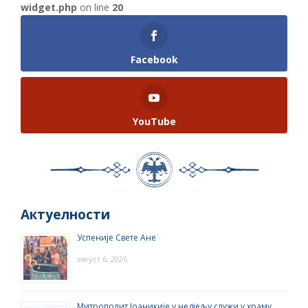
widget.php
on line
20
Facebook
YouTube
Актуелности
Успеније Свете Ане
август 6, 2026
Митрополит Јоаникије у недјељу служи у храму