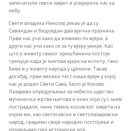
запечатили свети завјет и усмјерили нас ка
небу.
Свети владика Николај рекао је да су
Савиндан и Видовдан два вјечна празника.
Први нас учи како да живимо по вјери, а
други нас учи како се за ту вјеру умире. Као
што у животу сваког хришћанина постоје
тренуци када је његова вјера на испиту, тако
бива и у животу народа у цјелини. Такав
догађај, први велики тест наше вјере у којој
нас је родио Свети Сава, било је Косово.
Лазарево опредјељење за небеско царство,
мученичка жртва његова и оних који су с њим
пострадали, чине темељ косовског завјета на
којем ми, као светосавски и светолазаревски
народ, градимо своје народно постојање и
управљамо свој историјски ход.