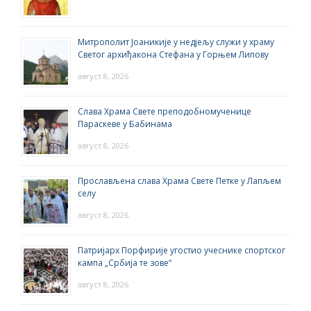
Митрополит Јоаникије у недјељу служи у храму
Светог архиђакона Стефана у Горњем Липову
август 8, 2026
Слава Храма Свете преподобномученице
Параскеве у Бабинама
август 8, 2026
Прослављена слава Храма Свете Петке у Лапљем
селу
август 8, 2026
Патријарх Порфирије угостио учеснике спортског
кампа „Србија те зове“
август 8, 2026