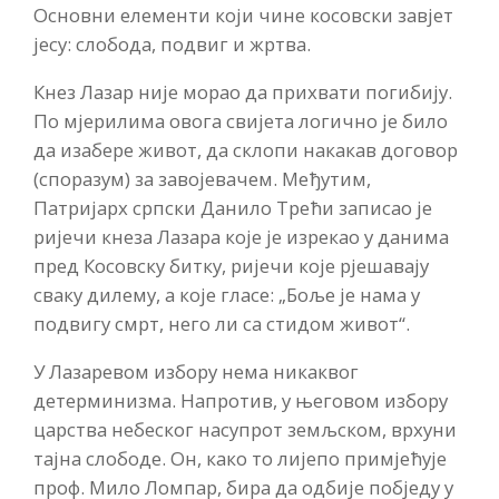
Основни елементи који чине косовски завјет
јесу: слобода, подвиг и жртва.
Кнез Лазар није морао да прихвати погибију.
По мјерилима овога свијета логично је било
да изабере живот, да склопи накакав договор
(споразум) за завојевачем. Међутим,
Патријарх српски Данило Трећи записао је
ријечи кнеза Лазара које је изрекао у данима
пред Косовску битку, ријечи које рјешавају
сваку дилему, а које гласе: „Боље је нама у
подвигу смрт, него ли са стидом живот“.
У Лазаревом избору нема никаквог
детерминизма. Напротив, у његовом избору
царства небеског насупрот земљском, врхуни
тајна слободе. Он, како то лијепо примјећује
проф. Мило Ломпар, бира да одбије побједу у