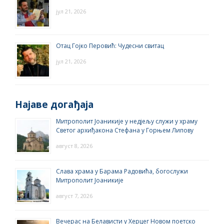
јул 21, 2026
Отац Гојко Перовић: Чудесни свитац
јул 21, 2026
Најаве догађаја
Митрополит Јоаникије у недјељу служи у храму
Светог архиђакона Стефана у Горњем Липову
август 8, 2026
Слава храма у Барама Радовића, богослужи
Митрополит Јоаникије
август 7, 2026
Вечерас на Белависти у Херцег Новом поетско