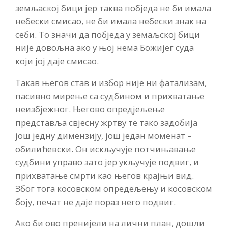
земљаској бици јер таква побједа не би имала
небески смисао, не би имала небески знак на
себи. То значи да побједа у земаљској бици
није довољна ако у њој нема Божијег суда
који јој даје смисао.
Такав његов став и избор није ни фатализам,
пасивно мирење са судбином и прихватање
неизбјежног. Његово опредјељење
представља свјесну жртву те тако задобија
још једну димензију, још један моменат –
обилићевски. Он искључује потчињавање
судбини управо зато јер укључује подвиг, и
прихватање смрти као његов крајњи вид.
Због тога косовском опредељењу и косовском
боју, печат не даје пораз него подвиг.
Ако би ово пренијели на лични план, дошли