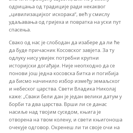
одрицања од традиције ради некаквог
„цивилизацијког искорака“, већ у смислу
удаљавања од гријеха и повратка на уски пут
спасења.
Свако од нас је слободан да изабере да ли ће
да буде причасник Косовског завјета. За ту
одлуку нису увијек потребни крупни
историјски догађаји. Није неопходно да се
понови још једна косовска битка и погибија
да бисмо начинило избор између земаљског
и небеског царства. Свети Владика Николај
каже: „Сваки бели дан је један велики датум у
борби та два царства. Врши ли се данас
насиље над твојим суседом, књига је
отворена на твом колену, и свети књигоноша
очекује одговор. Окренеш ли ти своје очи на