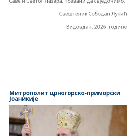
Саве и Светог Лазара, позвани да свједочимо.
Свештеник Сободан Лукић
Видовдан, 2026. године
Митрополит црногорско-приморски
Јоаникије