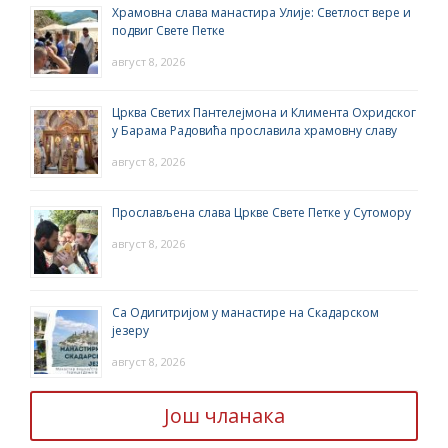
Храмовна слава манастира Улије: Светлост вере и
подвиг Свете Петке
август 8, 2026
Црква Светих Пантелејмона и Климента Охридског
у Барама Радовића прославила храмовну славу
август 8, 2026
Прослављена слава Цркве Свете Петке у Сутомору
август 8, 2026
Са Одигитријом у манастире на Скадарском
језеру
август 8, 2026
Још чланака