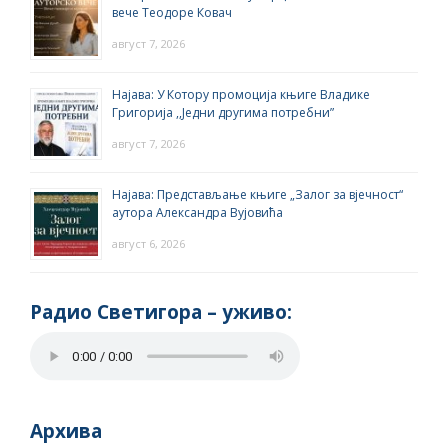
вече Теодоре Ковач
август 7, 2026
Најава: У Котору промоција књиге Владике
Григорија ,,Једни другима потребни”
август 7, 2026
Најава: Представљање књиге „Залог за вјечност“
аутора Александра Вујовића
август 6, 2026
Радио Светигора – yживо:
Архива