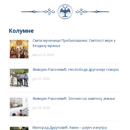
Колумне
Свети мученици Пребиловачки: Светлост вере у
бездану мржње
август 6, 2026
Живојин Ракочевић: Неслобода другачије говори
јул 27, 2026
Живојин Ракочевић: Злочин на заветној земљи
јул 24, 2026
Милорад Дурутовић: Амин – ријеч изнутра