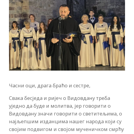
Часни оци, драга браћо и сестре,
Свака бесједа и ријеч о Видовдану треба
уједно да буде и молитва, јер говорити о
Видовдану значи говорити о светитељима, о
најљепшим изданцима нашег народа који су
својим подвигом и својом мученичком смрћу