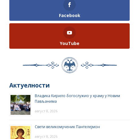
Facebook
YouTube
Актуелности
Владика Кирило богослужио у храму у Новим
Пављанима
август 8, 2026
Свети великомученик Пантелејмон
август 8, 2026