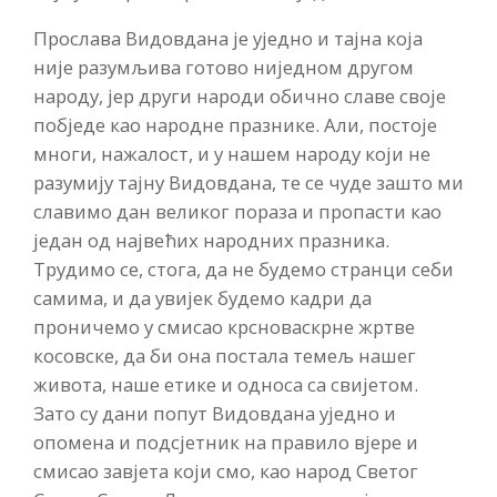
Прослава Видовдана је уједно и тајна која
није разумљива готово ниједном другом
народу, јер други народи обично славе своје
побједе као народне празнике. Али, постоје
многи, нажалост, и у нашем народу који не
разумију тајну Видовдана, те се чуде зашто ми
славимо дан великог пораза и пропасти као
један од највећих народних празника.
Трудимо се, стога, да не будемо странци себи
самима, и да увијек будемо кадри да
проничемо у смисао крсноваскрне жртве
косовске, да би она постала темељ нашег
живота, наше етике и односа са свијетом.
Зато су дани попут Видовдана уједно и
опомена и подсјетник на правило вјере и
смисао завјета који смо, као народ Светог