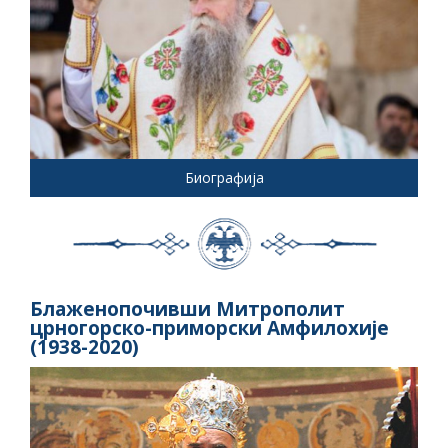
Биографија
Блаженопочивши Митрополит
црногорско-приморски Амфилохије
(1938-2020)