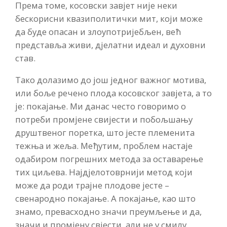
Према томе, косовски завјет није неки
бескорисни квазиполитички мит, који може
да буде опасан и злоупотријебљен, већ
представља живи, дјелатни идеал и духовни
став.
Тако долазимо до још једног важног мотива,
или боље речено плода косовског завјета, а то
је: покајање. Ми данас често говоримо о
потреби промјене свијести и побољшању
друштвеног поретка, што јесте племенита
тежња и жеља. Међутим, проблем настаје
одабиром погрешних метода за оставарење
тих циљева. Најдјелотоврнији метод који
може да роди трајне плодове јесте –
свенародно покајање. А покајање, као што
знамо, превасходно значи преумљење и да,
значи и промјену свјести, али не у смилу