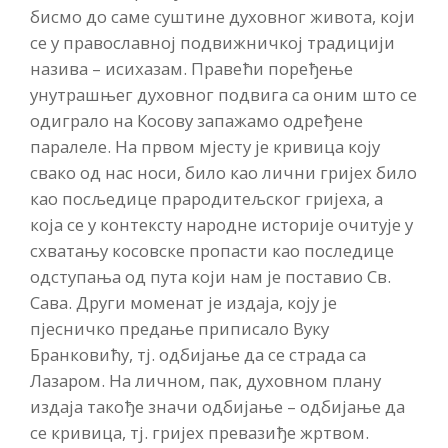
бисмо до саме суштине духовног живота, који
се у православној подвижничкој традицији
назива – исихазам. Правећи поређење
унутрашњег духовног подвига са оним што се
одиграло на Косову запажамо одређене
паралеле. На првом мјесту је кривица коју
свако од нас носи, било као лични гријех било
као посљедице прародитељског гријеха, а
која се у контексту народне историје очитује у
схватању косовске пропасти као последице
одступања од пута који нам је поставио Св.
Сава. Други моменат је издаја, коју је
пјесничко предање приписало Вуку
Бранковићу, тј. одбијање да се страда са
Лазаром. На личном, пак, духовном плану
издаја такође значи одбијање – одбијање да
се кривица, тј. гријех превазиђе жртвом.