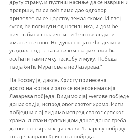
другу страну, и пустиш насиље да се изврши и
преврши, ти си већ тиме дао одговор –
приволео си се царству земаљскоме. И твој
сусед ће погинути од насилника, и дом ће
његов бити спаљен, и ти ћеш наследити
имање његово. Но душа твоја неће делити
угодност од тога са телом твојим: она ће
осећати тамничку тескобу и муку. Победа
твоја биће Муратова а не Лазарева.“
На Косову је, дакле, Христу принесена
достојна жртва и зато се вијековима сија
Лазарева побједа. Видимо сјај његове побједе
данас овдје, испред овог светог храма. Исти
побједни сјај видимо испред сваког српског
храма. И сваки српски дом данас данас треба
да постане храм који слави Лазареву побједу,
која је заправо Христова побједа.