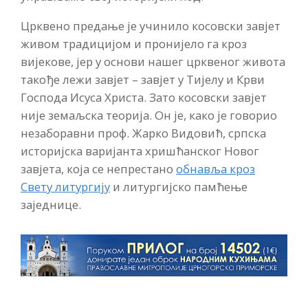
Црквено предање је учинило косовски завјет
живом традицијом и пронијело га кроз
вијекове, јер у основи нашег црквеног живота
такође лежи завјет – завјет у Тијелу и Крви
Господа Исуса Христа. Зато косовски завјет
није земаљска теорија. Он је, како је говорио
незаборавни проф. Жарко Видовић, српска
историјска варијанта хришћанског Новог
завјета, која се непрестано
обнавља кроз
Свету литургију
и литургијско памћење
заједнице.