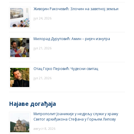
Живојин Ракочевић: Злочин на заветној земљи
јул 24, 2026
Милорад Дурутовић: Амин – ријеч изнутра
јул 21, 2026
Отац Гојко Перовић: Чудесни свитац
јул 21, 2026
Најаве догађаја
Митрополит Јоаникије у недјељу служи у храму
Светог архиђакона Стефана у Горњем Липову
август 8, 2026