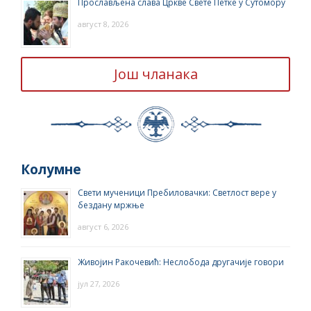
Прослављена слава Цркве Свете Петке у Сутомору
август 8, 2026
Још чланака
Колумне
Свети мученици Пребиловачки: Светлост вере у
бездану мржње
август 6, 2026
Живојин Ракочевић: Неслобода другачије говори
јул 27, 2026