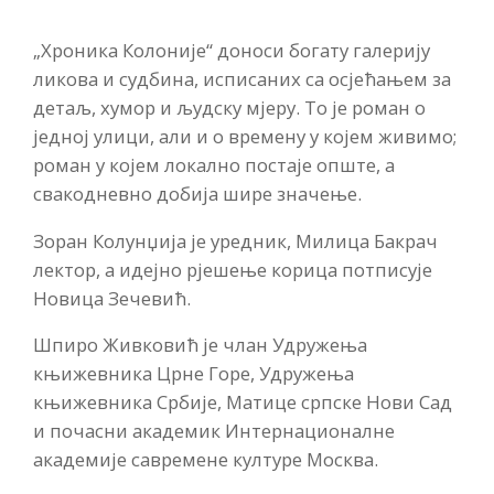
„Хроника Колоније“ доноси богату галерију
ликова и судбина, исписаних са осјећањем за
детаљ, хумор и људску мјеру. То је роман о
једној улици, али и о времену у којем живимо;
роман у којем локално постаје опште, а
свакодневно добија шире значење.
Зоран Колунџија је уредник, Милица Бакрач
лектор, а идејно рјешење корица потписује
Новица Зечевић.
Шпиро Живковић је члан Удружења
књижевника Црне Горе, Удружења
књижевника Србије, Матице српске Нови Сад
и почасни академик Интернационалне
академије савремене културе Москва.