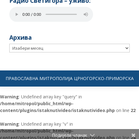
Радио Светигора – yживо:
Архива
Архива
ПРАВОСЛАВНА МИТРОПОЛИЈА ЦРНОГОРСКО-ПРИМОРСКА
Warning
: Undefined array key "query" in
/home/mitropol/public_html/wp-
content/plugins/istaknutivideo/istaknutivideo.php
on line
22
Warning
: Undefined array key "v" in
/home/mitropol/public_html/wp-
Подијели чланак
content/plugins/istaknutivideo/istaknutivideo.php
on line
24