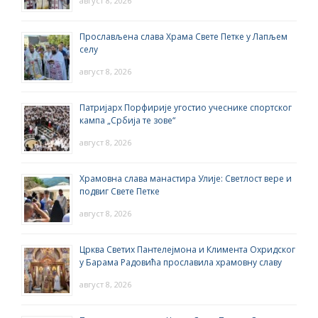
август 8, 2026
Прослављена слава Храма Свете Петке у Лапљем
селу
август 8, 2026
Патријарх Порфирије угостио учеснике спортског
кампа „Србија те зове“
август 8, 2026
Храмовна слава манастира Улије: Светлост вере и
подвиг Свете Петке
август 8, 2026
Црква Светих Пантелејмона и Климента Охридског
у Барама Радовића прославила храмовну славу
август 8, 2026