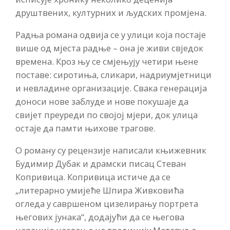
друштвених, културних и људских промјена.
Радња романа одвија се у улици која постаје
више од мјеста радње – она је живи свједок
времена. Кроз њу се смјењују четири њене
поставе: сиротиња, сликари, надриумјетници
и невладине организације. Свака генерација
доноси нове заблуде и нове покушаје да
свијет преуреди по својој мјери, док улица
остаје да памти њихове трагове.
О роману су рецензије написали књижевник
Будимир Дубак и драмски писац Стеван
Копривица. Копривица истиче да се
„литерарно умијеће Шпира Живковића
огледа у савршеном цизелирању портрета
његових јунака“, додајући да се његова