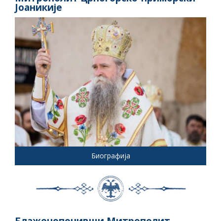
Јоаникије
Биографија
Блаженопочивши Митрополит