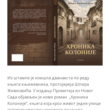
Из штампе је изишла дванаеста по реду
књига књижевника, протојереја Шпира
Живковића. У издању Прометеја из Новог
Сада објављен је нови роман „Хроника
Колоније“, књига која кроз живот једне улице
исписује хронику неколико деценија