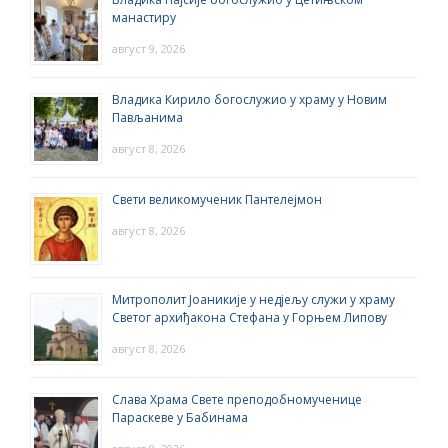
манастиру
август 9, 2026
Владика Кирило богослужио у храму у Новим
Пављанима
август 8, 2026
Свети великомученик Пантелејмон
август 8, 2026
Митрополит Јоаникије у недјељу служи у храму
Светог архиђакона Стефана у Горњем Липову
август 8, 2026
Слава Храма Свете преподобномученице
Параскеве у Бабинама