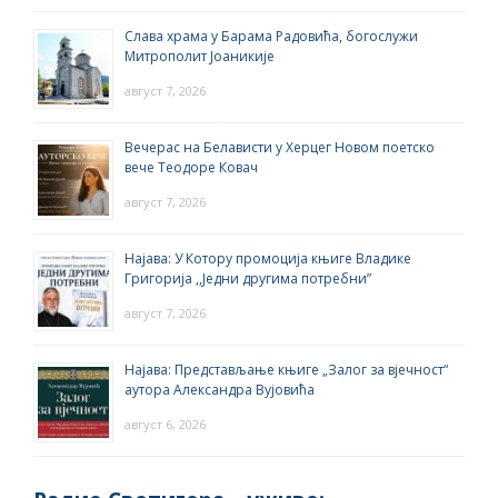
Слава храма у Барама Радовића, богослужи
Митрополит Јоаникије
август 7, 2026
Вечерас на Белависти у Херцег Новом поетско
вече Теодоре Ковач
август 7, 2026
Најава: У Котору промоција књиге Владике
Григорија ,,Једни другима потребни”
август 7, 2026
Најава: Представљање књиге „Залог за вјечност“
аутора Александра Вујовића
август 6, 2026