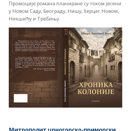
Промоције романа планиране су током јесени
у Новом Саду, Београду, Нишу, Херцег Новом,
Никшићу и Требињу.
Митрополит црногорско-приморски