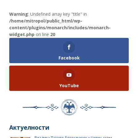
Warning
: Undefined array key "title" in
/home/mitropol/public_html/wp-
content/plugins/monarch/includes/monarch-
widget.php
on line
20
Facebook
YouTube
Актуелности
Владика Пајсије богослужио у Цетињском