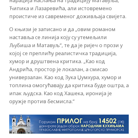
нарација наслања на традицију Матавуља,
Ћипика и Лазаревића, али истовремено
проистиче из савременог доживљаја свијета.
О књизи је записано и да „овим романом
наставља се линија коју су утемељили
Љубиша и Матавуљ“, те да је ријеч о прози у
којој се преплићу реалистичка традиција,
хумор и друштвена критика. „Као код
Андрића, простор је локалан, а смисао
универзалан. Као код Зука Џумхура, хумор и
топлина омогућавају да критика буде оштра, а
ипак људска. Као код Хашека, иронија је
оружје против бесмисла.“