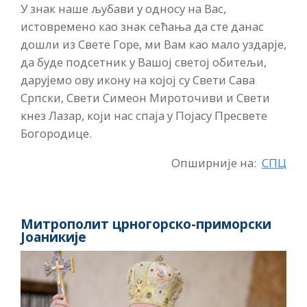
У знак наше љубави у односу на Вас,
истовремено као знак сећања да сте данас
дошли из Свете Горе, ми Вам као мало уздарје,
да буде подсетник у Вашој светој обитељи,
дарујемо ову икону на којој су Свети Сава
Српски, Свети Симеон Мироточиви и Свети
кнез Лазар, који нас спаја у Појасу Пресвете
Богородице.
Опширније на:
СПЦ
Митрополит црногорско-приморски
Јоаникије