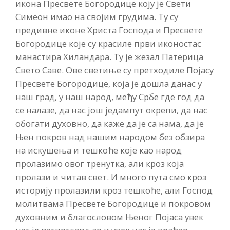
икона Пресвете Богородице коју је Свети
Симеон имао на својим грудима. Ту су
предивне иконе Христа Господа и Пресвете
Богородице које су красиле први иконостас
манастира Хиландара. Ту је жезал Патерица
Свето Саве. Ове светиње су претходиле Појасу
Пресвете Богородице, која је дошла данас у
наш град, у наш народ, међу Србе где год да
се налазе, да нас још једампут окрепи, да нас
обогати духовно, да каже да је са нама, да је
Њен покров над нашим народом без обзира
на искушења и тешкоће које као народ
пролазимо овог тренутка, али кроз која
пролази и читав свет. И много пута смо кроз
историју пролазили кроз тешкоће, али Господ
молитвама Пресвете Богородице и покровом
духовним и благословом Њеног Појаса увек