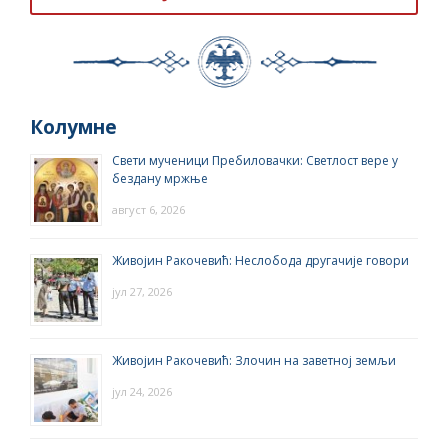
Колумне
Свети мученици Пребиловачки: Светлост вере у
бездану мржње
август 6, 2026
Живојин Ракочевић: Неслобода другачије говори
јул 27, 2026
Живојин Ракочевић: Злочин на заветној земљи
јул 24, 2026