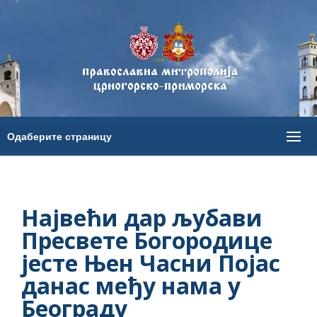
Највећи дар љубави
Пресвете Богородице
јесте Њен Часни Појас
данас међу нама у
Београду