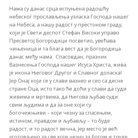
Нама су данас срца испуњена радошћу
небеског прослављења узласка Господа нашег
на Небеса, а нашу радост у престоном граду,
који је Свети деспот Стефан Високи управо
Пресветој Богородици посветио, увећава
чињеница и та блага вест да је Богородица
данас међу нама. Спасовдан, празник
Вазнесења Господа нашег Исуса Христа, жива
је икона Његовог Другог и Славног доласка!
Јер Онај који се у слави вазнео и сео са десне
стране Оца, исто тако ће доћи у слави да суди
живима и мртвима, да Његова љубав суди
свим људима и да за оне који су
богочежњиви – који чезну за спасењем,
истином, правдом и љубављу – то буде
радост, и то радост вечна, јер место је већ
уготовљено за све који чезну за Богом и труде