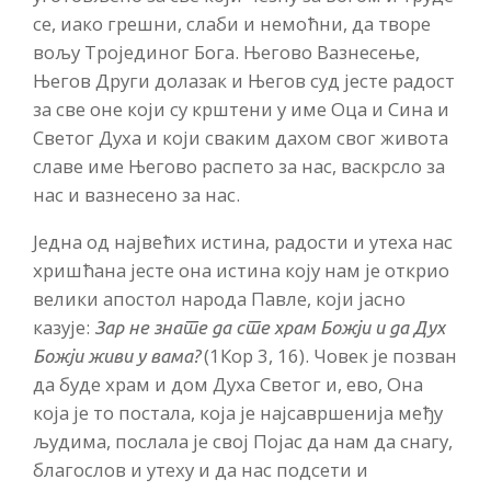
се, иако грешни, слаби и немоћни, да творе
вољу Тројединог Бога. Његово Вазнесење,
Његов Други долазак и Његов суд јесте радост
за све оне који су крштени у име Оца и Сина и
Светог Духа и који сваким дахом свог живота
славе име Његово распето за нас, васкрсло за
нас и вазнесено за нас.
Једна од највећих истина, радости и утеха нас
хришћана јесте она истина коју нам је открио
велики апостол народа Павле, који јасно
казује:
Зар не знате да сте храм Божји и да Дух
(1Кор 3, 16). Човек је позван
Божји живи у вама?
да буде храм и дом Духа Светог и, ево, Она
која је то постала, која је најсавршенија међу
људима, послала је свој Појас да нам да снагу,
благослов и утеху и да нас подсети и