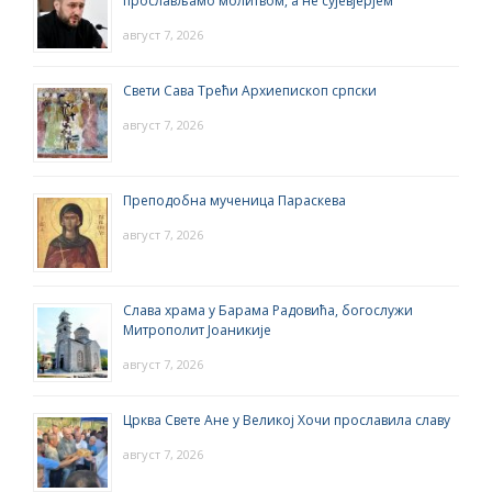
прослављамо молитвом, а не сујевјерјем
август 7, 2026
Свети Сава Трећи Архиепископ српски
август 7, 2026
Преподобна мученица Параскева
август 7, 2026
Слава храма у Барама Радовића, богослужи
Митрополит Јоаникије
август 7, 2026
Црква Свете Ане у Великој Хочи прославила славу
август 7, 2026