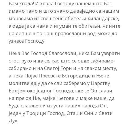
Вам хвала! И хвала Господу нашем што Вас
имамо тамо и што знамо да заједно са нашим
монасима из свештене обитељи хиландарске,
а овде је са нама и игуман те обитељи, чините
најлепше што наш православни род може да
узнесе Господу.
Нека Вас Господ благослови, нека Вам узврати
стоструко и да се, као што се овде сабирамо,
сабирамо и на Светој Гори и на сваком месту,
а нека Појас Пресвете Богородице и Њене
молитве дају да се сви саберемо у Царству
Божјем око једног Господа, где се Он слави
најпре од Ње, мајке Његове и мајке наше, да
буде слављен и из уста наших народа Он,
један у Тројици Господ, Отац и Син и Свети
Дух.