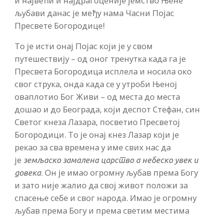
и највећи и најдрагоценије јемство Њене
љубави данас је међу нама Часни Појас
Пресвете Богородице!
То је исти онај Појас који је у свом
путешествију – од оног тренутка када га је
Пресвета Богородица исплела и носила око
свог струка, онда када се у утроби Њеној
оваплотио Бог Живи – од места до места
дошао и до Београда, који деспот Стефан, син
Светог кнеза Лазара, посветио Пресветој
Богородици. То је онај кнез Лазар који је
рекао за сва времена у име свих нас да
је
земљаско замалена царство а небеско увек и
. Он је имао огромну љубав према Богу
довека
и зато није жалио да свој живот положи за
спасење себе и свог народа. Имао је огромну
љубав према Богу и према светим местима