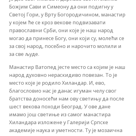
Божјим Сави и Симеону да они подигну у
Светој Гори, у Врту Богородичином, манастир
у којем ће се кроз векове подвизавати
православни Срби, они које је наш народ
могао да принесе Богу, они који су, молећи се
за свој народ, посебно и нарочито молили и
за све људе.
Манастир Ватопед јесте место са којим је наш
народ духовно нераскидиво повезан. То је
место које је родило Хиландар. И, ево,
благословио нас је данас игуман челу свог
братства доносећи нам ову светињу да после
шест векова походи Београд. У ове дане
имамо још светиње из самог манастира
Хиландара изложене у Галерији Српске
академије наука и уметности. Ту је мозаична