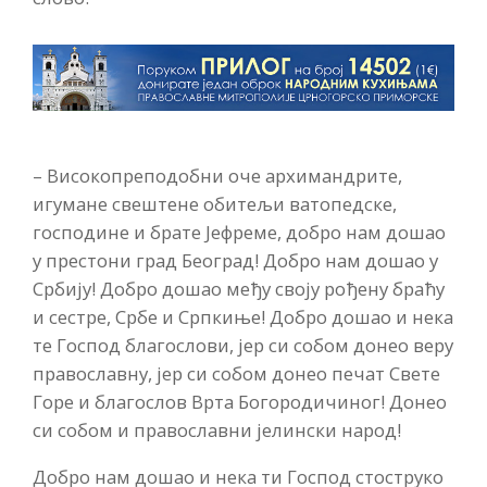
– Високопреподобни оче архимандрите,
игумане свештене обитељи ватопедске,
господине и брате Јефреме, добро нам дошао
у престони град Београд! Добро нам дошао у
Србију! Добро дошао међу своју рођену браћу
и сестре, Србе и Српкиње! Добро дошао и нека
те Господ благослови, јер си собом донео веру
православну, јер си собом донео печат Свете
Горе и благослов Врта Богородичиног! Донео
си собом и православни јелински народ!
Добро нам дошао и нека ти Господ стоструко