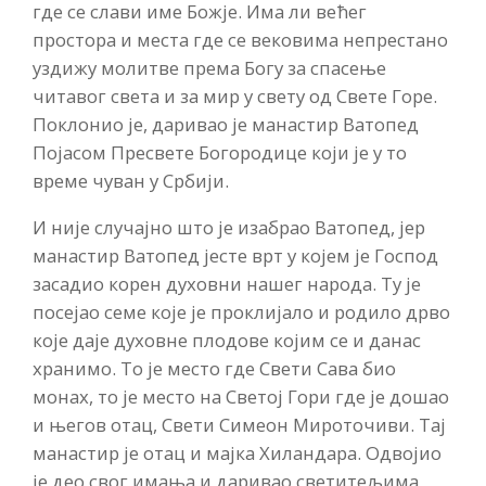
где се слави име Божје. Има ли већег
простора и места где се вековима непрестано
уздижу молитве према Богу за спасење
читавог света и за мир у свету од Свете Горе.
Поклонио је, даривао је манастир Ватопед
Појасом Пресвете Богородице који је у то
време чуван у Србији.
И није случајно што је изабрао Ватопед, јер
манастир Ватопед јесте врт у којем је Господ
засадио корен духовни нашег народа. Ту је
посејао семе које је проклијало и родило дрво
које даје духовне плодове којим се и данас
хранимо. То је место где Свети Сава био
монах, то је место на Светој Гори где је дошао
и његов отац, Свети Симеон Мироточиви. Тај
манастир је отац и мајка Хиландара. Одвојио
је део свог имања и даривао светитељима