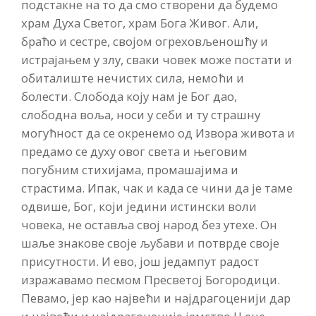
подстакне на то да смо створени да будемо
храм Духа Светог, храм Бога Живог. Али,
браћо и сестре, својом огреховљеношћу и
истрајањем у злу, сваки човек може постати и
обиталиште нечистих сила, немоћи и
болести. Слобода коју нам је Бог дао,
слободна воља, носи у себи и ту страшну
могућност да се окренемо од Извора живота и
предамо се духу овог света и његовим
погубним стихијама, промашајима и
страстима. Ипак, чак и када се чини да је таме
одвише, Бог, који једини истински воли
човека, не оставља свој народ без утехе. Он
шаље знакове своје љубави и потврде своје
присутности. И ево, још једампут радост
изражавамо песмом Пресветој Богородици.
Певамо, јер као највећи и најдрагоценији дар