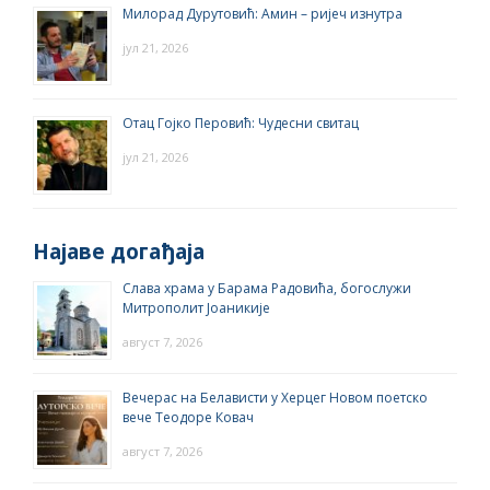
Милорад Дурутовић: Амин – ријеч изнутра
јул 21, 2026
Отац Гојко Перовић: Чудесни свитац
јул 21, 2026
Најаве догађаја
Слава храма у Барама Радовића, богослужи
Митрополит Јоаникије
август 7, 2026
Вечерас на Белависти у Херцег Новом поетско
вече Теодоре Ковач
август 7, 2026