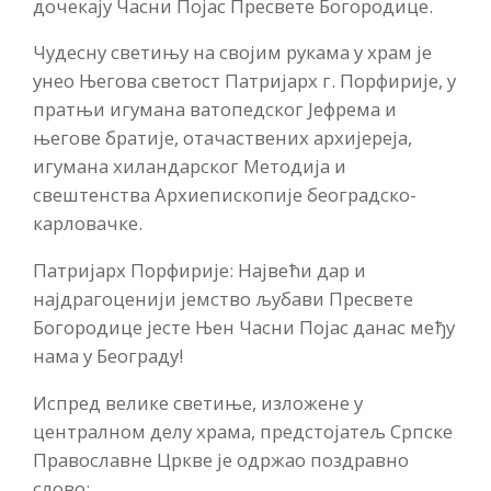
дочекају Часни Појас Пресвете Богородице.
Чудесну светињу на својим рукама у храм је
унео Његова светост Патријарх г. Порфирије, у
пратњи игумана ватопедског Јефрема и
његове братије, отачаствених архијереја,
игумана хиландарског Методија и
свештенства Архиепископије београдско-
карловачке.
Патријарх Порфирије: Највећи дар и
најдрагоценији јемство љубави Пресвете
Богородице јесте Њен Часни Појас данас међу
нама у Београду!
Испред велике светиње, изложене у
централном делу храма, предстојатељ Српске
Православне Цркве је одржао поздравно
слово: