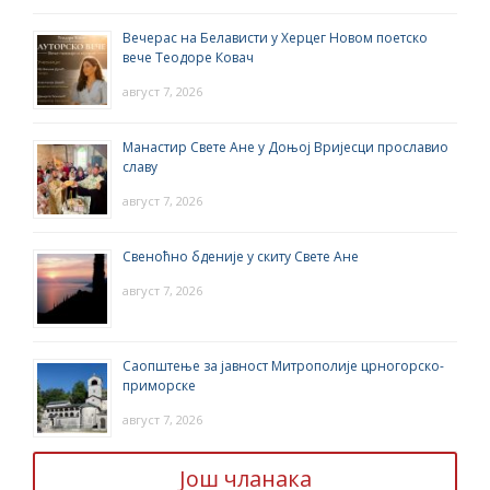
Вечерас на Белависти у Херцег Новом поетско
вече Теодоре Ковач
август 7, 2026
Манастир Свете Ане у Доњој Вријесци прославио
славу
август 7, 2026
Свеноћно бденије у скиту Свете Ане
август 7, 2026
Саопштење за јавност Митрополије црногорско-
приморске
август 7, 2026
Још чланака