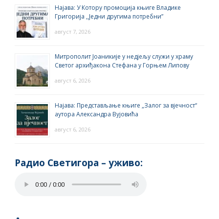
Најава: У Котору промоција књиге Владике
Григорија ,,Једни другима потребни”
август 7, 2026
Митрополит Јоаникије у недјељу служи у храму
Светог архиђакона Стефана у Горњем Липову
август 6, 2026
Најава: Представљање књиге „Залог за вјечност“
аутора Александра Вујовића
август 6, 2026
Радио Светигора – yживо: