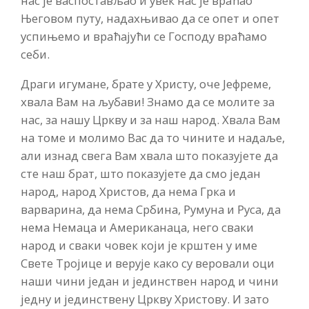
нас је васпостављао и увек нас је враћао
Његовом путу, надахњивао да се опет и опет
успињемо и враћајући се Господу враћамо
себи.
Драги игумане, брате у Христу, оче Јефреме,
хвала Вам на љубави! Знамо да се молите за
нас, за нашу Цркву и за наш народ. Хвала Вам
на томе и молимо Вас да то чините и надаље,
али изнад свега Вам хвала што показујете да
сте наш брат, што показујете да смо један
народ, народ Христов, да нема Грка и
варварина, да нема Србина, Румуна и Руса, да
нема Немаца и Американаца, него сваки
народ и сваки човек који је крштен у име
Свете Тројице и верује како су веровали оци
наши чини један и јединствен народ и чини
једну и јединствену Цркву Христову. И зато