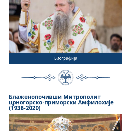
Биографија
Блаженопочивши Митрополит
црногорско-приморски Амфилохије
(1938-2020)