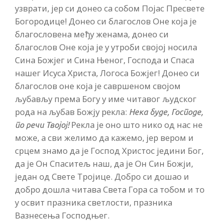
узврати, јер си донео са собом Појас Пресвете
Богородице! Донео си благослов Оне која је
благословена међу женама, донео си
благослов Оне која је у утроби својој носила
Сина Божјег и Сина Њеног, Господа и Спаса
нашег Исуса Христа, Логоса Божјег! Донео си
благослов оне која је савршеном својом
љубављу према Богу у име читавог људског
рода на љубав Божју рекла:
Нека буде, Господе,
Рекла је оно што нико од нас не
по речи Твојој!
може, а сви желимо да кажемо, јер вером и
срцем знамо да је Господ Христос једини Бог,
да је Он Спаситељ наш, да је Он Син Божји,
један од Свете Тројице. Добро си дошао и
добро дошла читава Света Гора са тобом и то
у освит празника светлости, празника
Вазнесења Господњег.