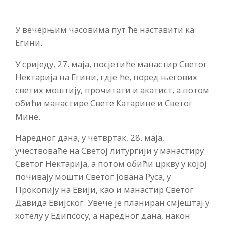
У вечерњим часовима пут ће наставити ка
Егини.
У сриједу, 27. маја, посјетиће манастир Светог
Нектарија на Егини, гдје ће, поред његових
светих моштију, прочитати и акатист, а потом
обићи манастире Свете Катарине и Светог
Мине.
Наредног дана, у четвртак, 28. маја,
учествоваће на Светој литургији у манастиру
Светог Нектарија, а потом обићи цркву у којој
почивају мошти Светог Јована Руса, у
Прокопију на Евији, као и манастир Светог
Давида Евијског. Увече је планиран смјештај у
хотелу у Едипсосу, а наредног дана, након