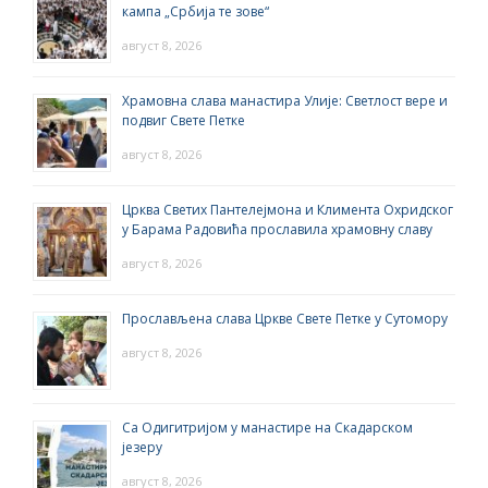
кампа „Србија те зове“
август 8, 2026
Храмовна слава манастира Улије: Светлост вере и
подвиг Свете Петке
август 8, 2026
Црква Светих Пантелејмона и Климента Охридског
у Барама Радовића прославила храмовну славу
август 8, 2026
Прослављена слава Цркве Свете Петке у Сутомору
август 8, 2026
Са Одигитријом у манастире на Скадарском
језеру
август 8, 2026