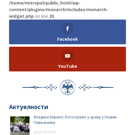
/home/mitropol/public_html/wp-
content/plugins/monarch/includes/monarch-
widget.php
on line
20
Facebook
YouTube
Актуелности
Владика Кирило богослужио у храму у Новим
Пављанима
август 8, 2026