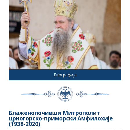
Биографија
Блаженопочивши Митрополит
црногорско-приморски Амфилохије
(1938-2020)