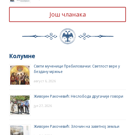
Још чланака
Колумне
Свети мученици Пребиловачки: Светлост вере у
бездану мржње
август 6, 2026
Живојин Ракочевић: Неслобода другачије говори
јул 27, 2026
Живојин Ракочевић: Злочин на заветној земљи