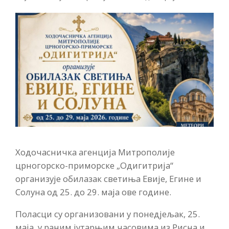
Ходочасничка агенција Митрополије
црногорско-приморске „Одигитрија“
организује обилазак светиња Евије, Егине и
Солуна од 25. до 29. маја ове године.
Поласци су организовани у понедјељак, 25.
маја, у раним јутарњим часовима из Рисна и