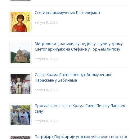
Свети великомученик Пантелејмон
август 8, 2026
Митрополит Јоаникије у недјељу служи у храму
Светог архиђакона Стефана у Горњем Липову
август 8, 2026
Слава Храма Свете преподобномученице
Параскеве у Бабинама
август 8, 2026
Прослављена слава Храма Свете Петке у Лапљем
селу
август 8, 2026
Патријарх Порфирије угостио учеснике спортског