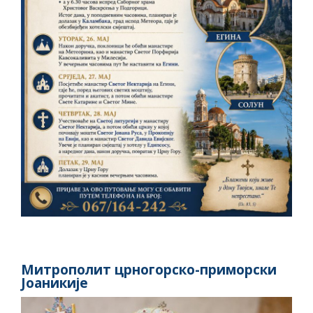
Митрополит црногорско-приморски
Јоаникије