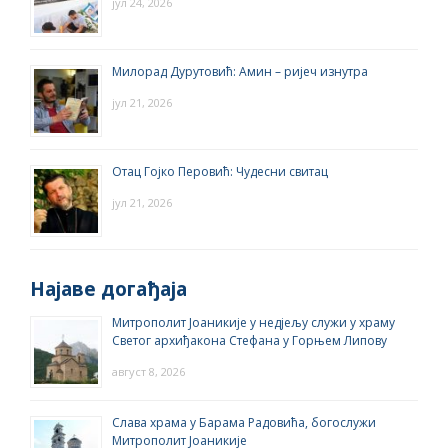
јул 24, 2026
Милорад Дурутовић: Амин – ријеч изнутра
јул 21, 2026
Отац Гојко Перовић: Чудесни свитац
јул 21, 2026
Најаве догађаја
Митрополит Јоаникије у недјељу служи у храму
Светог архиђакона Стефана у Горњем Липову
август 8, 2026
Слава храма у Барама Радовића, богослужи
Митрополит Јоаникије