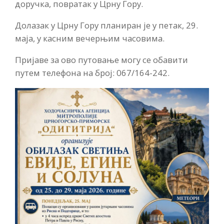
доручка, повратак у Црну Гору.
Долазак у Црну Гору планиран је у петак, 29.
маја, у касним вечерњим часовима.
Пријаве за ово путовање могу се обавити
путем телефона на број: 067/164-242.