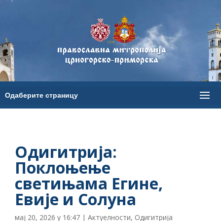
Одигитрија:
Поклоњење
светињама Егине,
Евије и Солуна
мај 20, 2026 у 16:47
|
Актуелности
,
Одигитрија