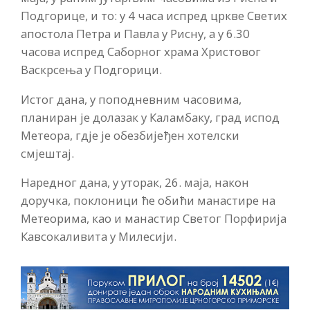
Подгорице, и то: у 4 часа испред цркве Светих
апостола Петра и Павла у Рисну, а у 6.30
часова испред Саборног храма Христовог
Васкрсења у Подгорици.
Истог дана, у поподневним часовима,
планиран је долазак у Каламбаку, град испод
Метеора, гдје је обезбијеђен хотелски
смјештај.
Наредног дана, у уторак, 26. маја, након
доручка, поклоници ће обићи манастире на
Метеорима, као и манастир Светог Порфирија
Кавсокаливита у Милесији.