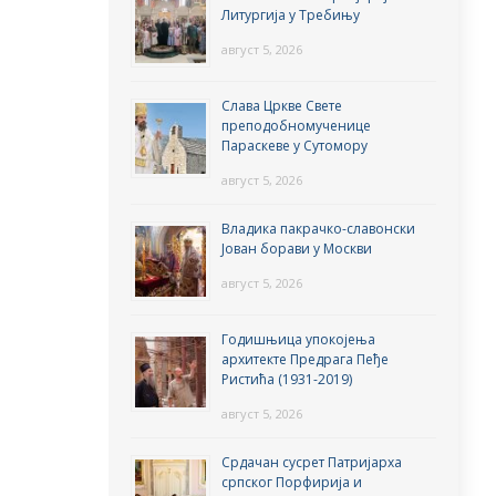
Литургија у Требињу
август 5, 2026
Слава Цркве Свете
преподобномученице
Параскеве у Сутомору
август 5, 2026
Владика пакрачко-славонски
Јован борави у Москви
август 5, 2026
Годишњица упокојења
архитекте Предрага Пеђе
Ристића (1931-2019)
август 5, 2026
Срдачан сусрет Патријарха
српског Порфирија и