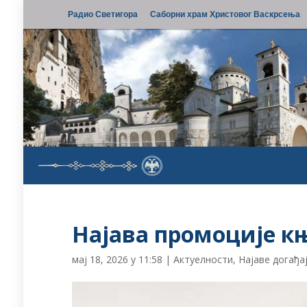
Радио Светигора
Саборни храм Христовог Васкрсења
Најава промоције књ
мај 18, 2026 у 11:58
|
Актуелности
,
Најаве догађа