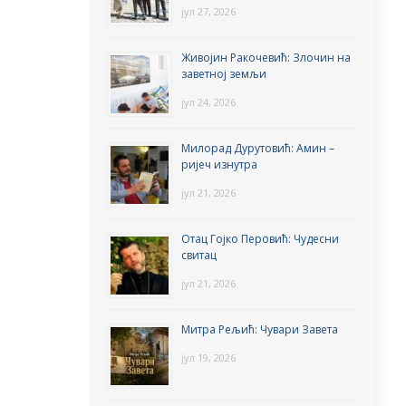
јул 27, 2026
Живојин Ракочевић: Злочин на
заветној земљи
јул 24, 2026
Милорад Дурутовић: Амин –
ријеч изнутра
јул 21, 2026
Отац Гојко Перовић: Чудесни
свитац
јул 21, 2026
Митра Рељић: Чувари Завета
јул 19, 2026