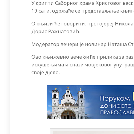
У крипти Саборног храма Христовог васк
19 сати, одржаће се представљање књиге
О књизи ће говорити: протојереј Никола
Дорис Ражнатовић.
Модератор вечери је новинар Наташа С
Ово књижевно вече биће прилика за раз
искушењима и снази човјековог унутрашњ
своје дјело.