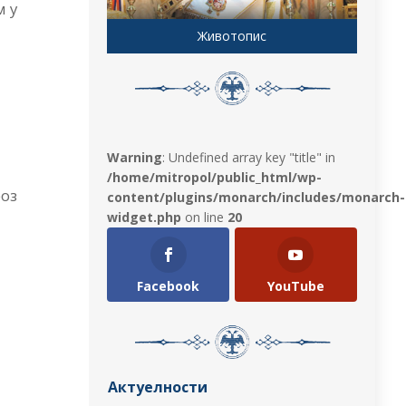
м у
Животопис
Warning
: Undefined array key "title" in
/home/mitropol/public_html/wp-
роз
content/plugins/monarch/includes/monarch-
widget.php
on line
20
Facebook
YouTube
Актуелности