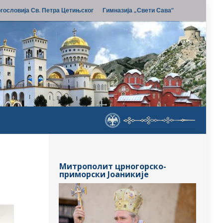
гословија Св. Петра Цетињског
Гимназија „Свети Сава“
Митрополит црногорско-
приморски Јоаникије