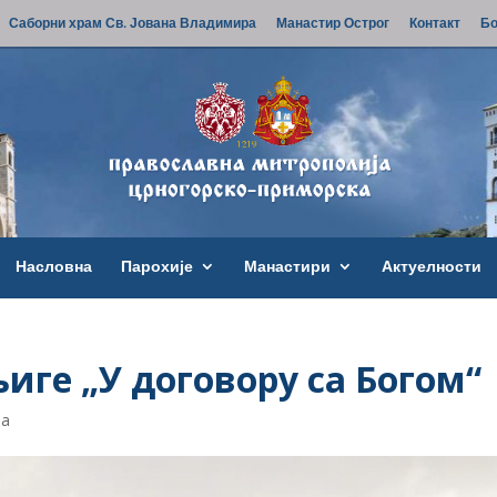
Саборни храм Св. Јована Владимира
Манастир Острог
Контакт
Бо
Насловна
Парохије
Манастири
Актуелности
иге „У договору са Богом“
ја