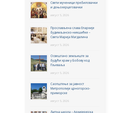
Свети мученици пребиловачки
и доњохерцеговачки
август 5, 2026
Прослављена слава Епархије
будимљанско-никшићке –
Света Марија Магдалина
август 5, 2026
Освештано земљиште за
будући храм у Бобову код
Пљеваља
август 5, 2026
Саопштење за јавност
Митрополије црногорско-
приморске
август 5, 2026
Љетна школа – Архијерејска