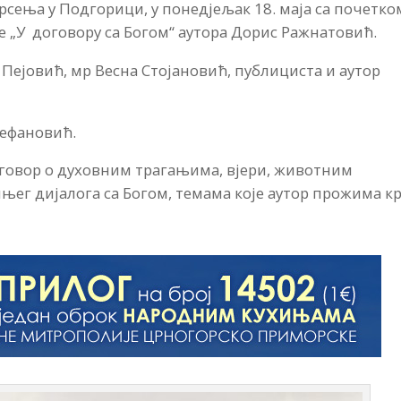
рсења у Подгорици, у понедјељак 18. маја са почетко
 „У договору са Богом“ аутора Дорис Ражнатовић.
 Пејовић, мр Весна Стојановић, публициста и аутор
тефановић.
говор о духовним трагањима, вјери, животним
ег дијалога са Богом, темама које аутор прожима к