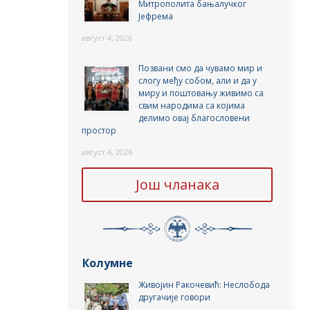
Митрополита бањалучког
Јефрема
август 4, 2026
Позвани смо да чувамо мир и
слогу међу собом, али и да у
миру и поштовању живимо са
свим народима са којима
делимо овај благословени
простор
август 4, 2026
Још чланака
Колумне
Живојин Ракочевић: Неслобода
другачије говори