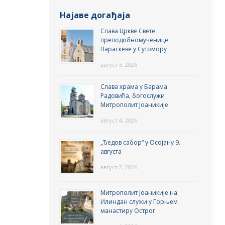
Најаве догађаја
Слава Цркве Свете
преподобномученице
Параскеве у Сутомору
август 5, 2026
Слава храма у Барама
Радовића, богослужи
Митрополит Јоаникије
август 4, 2026
„Ђедов сабор“ у Осојану 9.
августа
август 2, 2026
Митрополит Јоаникије на
Илиндан служи у Горњем
манастиру Острог