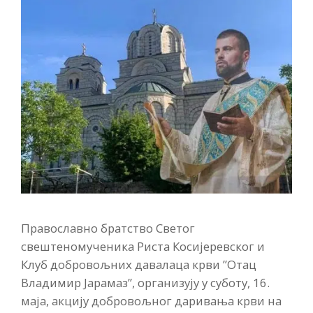
Православно братство Светог
свештеномученика Риста Косијеревског и
Клуб добровољних давалаца крви ”Отац
Владимир Јарамаз”, организују у суботу, 16.
маја, акцију добровољног даривања крви на