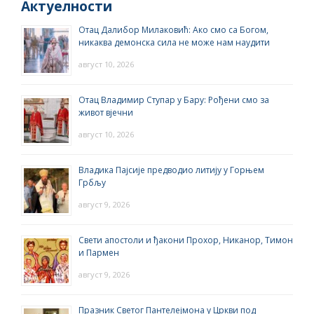
Актуелности
Отац Далибор Милаковић: Ако смо са Богом,
никаква демонска сила не може нам наудити
август 10, 2026
Отац Владимир Ступар у Бару: Рођени смо за
живот вјечни
август 10, 2026
Владика Пајсије предводио литију у Горњем
Грбљу
август 9, 2026
Свети апостоли и ђакони Прохор, Никанор, Тимон
и Пармен
август 9, 2026
Празник Светог Пантелејмона у Цркви под