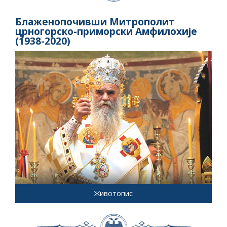
Блаженопочивши Митрополит
црногорско-приморски Амфилохије
(1938-2020)
Животопис