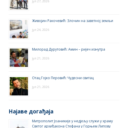
јул 27, 2026
Живојин Ракочевић: Злочин на заветној земљи
јул 24, 2026
Милорад Дурутовић: Амин – ријеч изнутра
јул 21, 2026
Отац Гојко Перовић: Чудесни свитац
јул 21, 2026
Најаве догађаја
Митрополит Јоаникије у недјељу служи у храму
Светог архиђакона Стефана у Горњем Липову