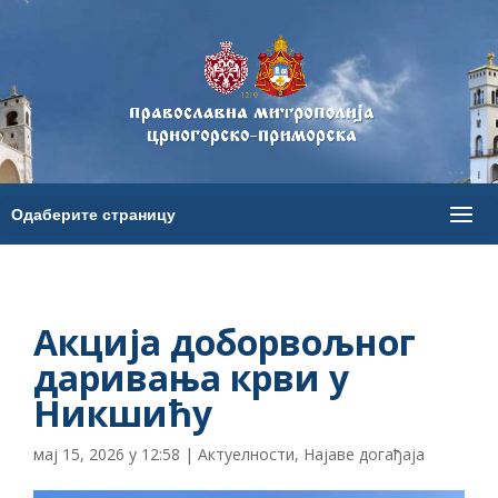
Акција доборвољног
даривања крви у
Никшићу
мај 15, 2026 у 12:58
|
Актуелности
,
Најаве догађаја