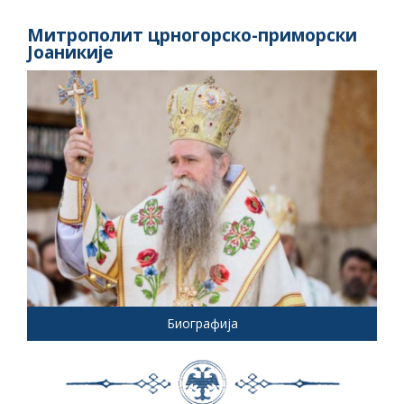
Митрополит црногорско-приморски
Јоаникије
Биографија