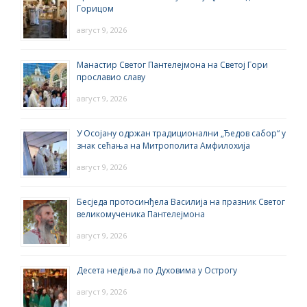
Горицом
август 9, 2026
Манастир Светог Пантелејмона на Светој Гори
прославио славу
август 9, 2026
У Осојану одржан традиционални „Ђедов сабор“ у
знак сећања на Митрополита Амфилохија
август 9, 2026
Бесједа протосинђела Василија на празник Светог
великомученика Пантелејмона
август 9, 2026
Десета недјеља по Духовима у Острогу
август 9, 2026