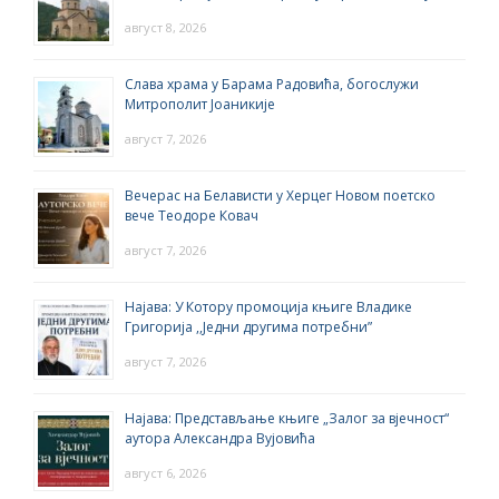
август 8, 2026
Слава храма у Барама Радовића, богослужи
Митрополит Јоаникије
август 7, 2026
Вечерас на Белависти у Херцег Новом поетско
вече Теодоре Ковач
август 7, 2026
Најава: У Котору промоција књиге Владике
Григорија ,,Једни другима потребни”
август 7, 2026
Најава: Представљање књиге „Залог за вјечност“
аутора Александра Вујовића
август 6, 2026