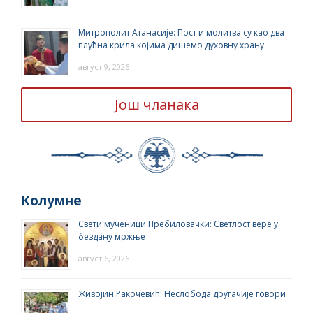
Митрополит Атанасије: Пост и молитва су као два
плућна крила којима дишемо духовну храну
август 9, 2026
Још чланака
Колумне
Свети мученици Пребиловачки: Светлост вере у
бездану мржње
август 6, 2026
Живојин Ракочевић: Неслобода другачије говори