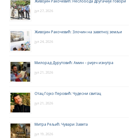
Живојин Ракочевић: Неслобода другачије говори
јул 27, 2026
Живојин Ракочевић: Злочин на заветној земљи
јул 24, 2026
Милорад Дурутовић: Амин – ријеч изнутра
јул 21, 2026
Отац Гојко Перовић: Чудесни свитац
јул 21, 2026
Митра Рељић: Чувари Завета
јул 19, 2026