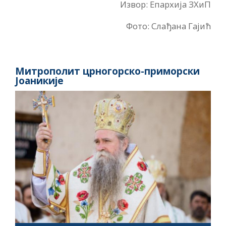
Извор: Епархија ЗХиП
Фото: Слађана Гајић
Митрополит црногорско-приморски
Јоаникије