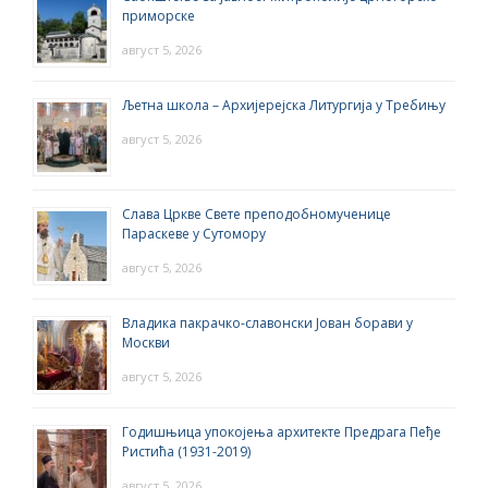
приморске
август 5, 2026
Љетна школа – Архијерејска Литургија у Требињу
август 5, 2026
Слава Цркве Свете преподобномученице
Параскеве у Сутомору
август 5, 2026
Владика пакрачко-славонски Јован борави у
Москви
август 5, 2026
Годишњица упокојења архитекте Предрага Пеђе
Ристића (1931-2019)
август 5, 2026