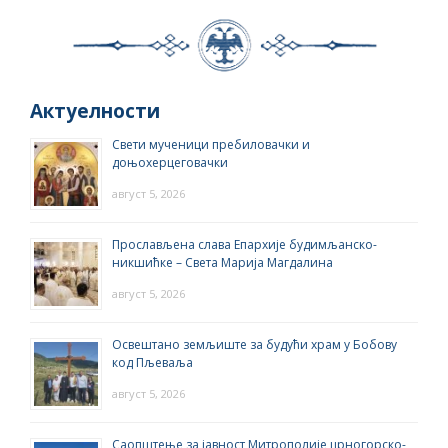
Актуелности
Свети мученици пребиловачки и
доњохерцеговачки
август 5, 2026
Прослављена слава Епархије будимљанско-
никшићке – Света Марија Магдалина
август 5, 2026
Освештано земљиште за будући храм у Бобову
код Пљеваља
август 5, 2026
Саопштење за јавност Митрополије црногорско-