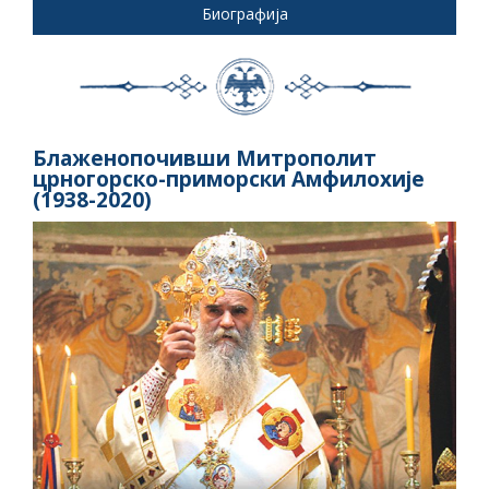
Биографија
Блаженопочивши Митрополит
црногорско-приморски Амфилохије
(1938-2020)