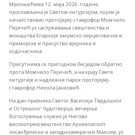
Мркоњићима 12. маја 2026. године,
прослављена је Светом литургијом, којом је
началствовао протојереј-ставрофор Момчило
Пејичић уз саслуживање свештенства и
монаштва Епархије захумско-херцеговачке и
приморске и присуство вјерника и
ходочасника.
Присутнима се пригодном бесједом обратио
прота Момчило Пејичић, а на крају Свете
литургије и надлежни парох протојереј-
ставрофор Никола Јанковић.
На дан празника Светог Василија Тврдошког
и Острошког Чудотворца, вечерње
богослужење служио је Његово
високопреосвештенство Архиепископ
лосанђелески и западноамерички Максим, уз