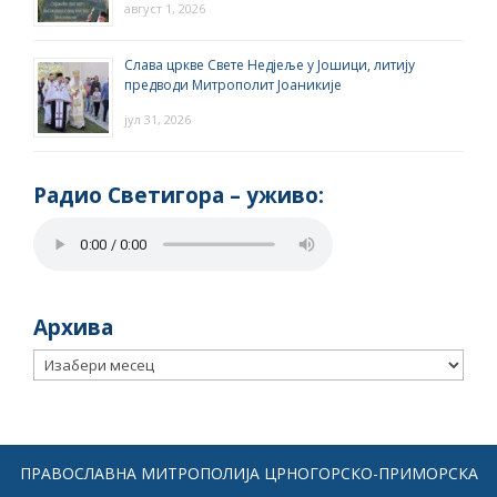
август 1, 2026
Слава цркве Свете Недјеље у Јошици, литију
предводи Митрополит Јоаникије
јул 31, 2026
Радио Светигора – yживо:
Архива
Архива
ПРАВОСЛАВНА МИТРОПОЛИЈА ЦРНОГОРСКО-ПРИМОРСКА