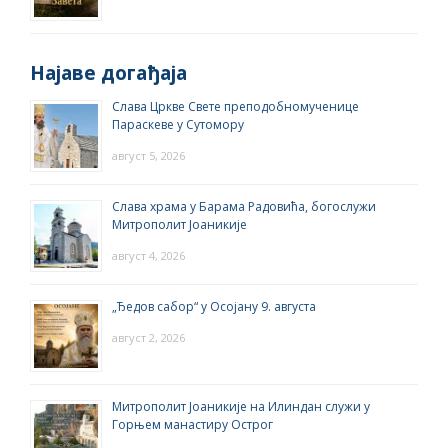
Најаве догађаја
Слава Цркве Свете преподобномученице
Параскеве у Сутомору
август 5, 2026
Слава храма у Барама Радовића, богослужи
Митрополит Јоаникије
август 4, 2026
„Ђедов сабор“ у Осојану 9. августа
август 2, 2026
Митрополит Јоаникије на Илиндан служи у
Горњем манастиру Острог