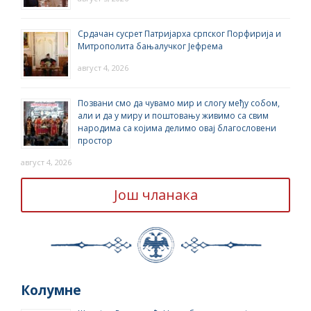
Срдачан сусрет Патријарха српског Порфирија и
Митрополита бањалучког Јефрема
август 4, 2026
Позвани смо да чувамо мир и слогу међу собом,
али и да у миру и поштовању живимо са свим
народима са којима делимо овај благословени
простор
август 4, 2026
Још чланака
Колумне