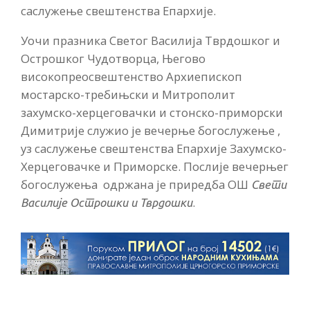
саслужење свештенства Епархије.
Уочи празника Светог Василија Тврдошког и
Острошког Чудотворца, Његово
високопреосвештенство Архиепископ
мостарско-требињски и Митрополит
захумско-херцеговачки и стонско-приморски
Димитрије служио је вечерње богослужење ,
уз саслужење свештенства Епархије Захумско-
Херцеговачке и Приморске. Послије вечерњег
богослужења одржана је приредба ОШ
Свети
.
Василије Острошки и Тврдошки