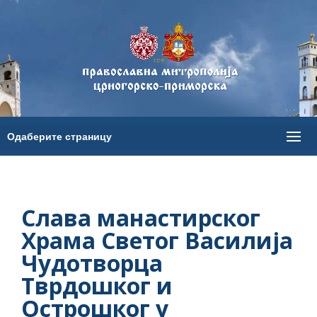
Слава манастирског
Храма Светог Василија
Чудотворца
Тврдошког и
Острошког у