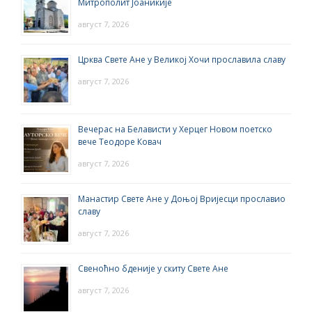
Митрополит Јоаникије
август 7, 2026
Црква Свете Ане у Великој Хочи прославила славу
август 7, 2026
Вечерас на Белависти у Херцег Новом поетско
вече Теодоре Ковач
август 7, 2026
Манастир Свете Ане у Доњој Вријесци прославио
славу
август 7, 2026
Свеноћно бденије у скиту Свете Ане
август 7, 2026