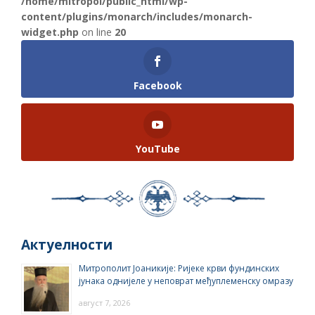
/home/mitropol/public_html/wp-
content/plugins/monarch/includes/monarch-
widget.php
on line
20
Facebook
YouTube
Актуелности
Митрополит Јоаникије: Ријеке крви фундинских
јунака однијеле у неповрат међуплеменску омразу
август 7, 2026