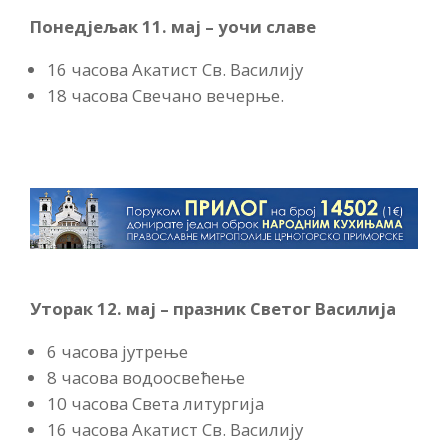
Понедјељак 11. мај – уочи славе
16 часова Акатист Св. Василију
18 часова Свечано вечерње.
Уторак 12. мај – празник Светог Василија
6 часова јутрење
8 часова водоосвећење
10 часова Света литургија
16 часова Акатист Св. Василију