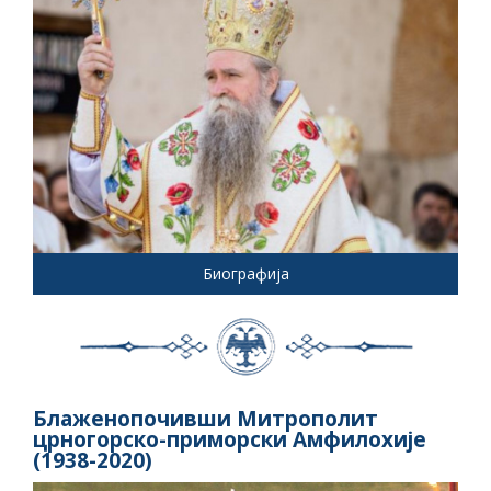
Биографија
Блаженопочивши Митрополит
црногорско-приморски Амфилохије
(1938-2020)