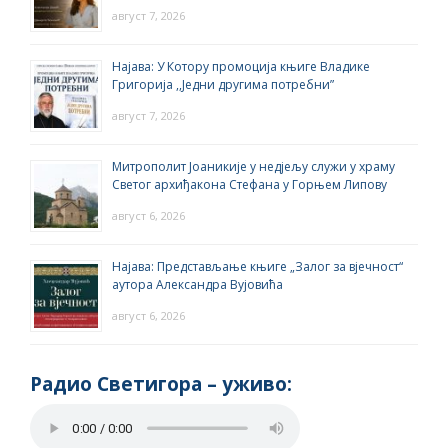
август 7, 2026
Најава: У Котору промоција књиге Владике
Григорија ,,Једни другима потребни”
август 7, 2026
Митрополит Јоаникије у недјељу служи у храму
Светог архиђакона Стефана у Горњем Липову
август 6, 2026
Најава: Представљање књиге „Залог за вјечност“
аутора Александра Вујовића
август 6, 2026
Радио Светигора – yживо: