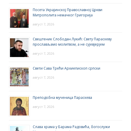
Посета Украјинској Православној Цркви
Митрополита немачког Григорија
август 7, 2026
Свештеник Слободан Лукић: Свету Параскеву
прослављамо молитвом, а не сујевјерјем
август 7, 2026
Свети Сава Трећи Архиепископ српски
август 7, 2026
Преподобна мученица Параскева
август 7, 2026
Слава храма у Барама Радовића, богослужи