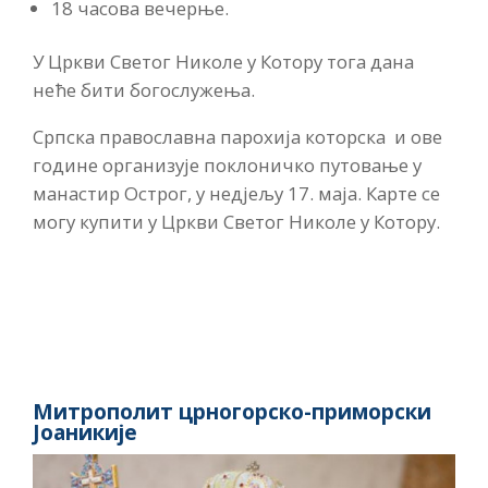
18 часова вечерње.
У Цркви Светог Николе у Котору тога дана
неће бити богослужења.
Српска православна парохија которска и ове
године организује поклоничко путовање у
манастир Острог, у недјељу 17. маја. Карте се
могу купити у Цркви Светог Николе у Котору.
Митрополит црногорско-приморски
Јоаникије