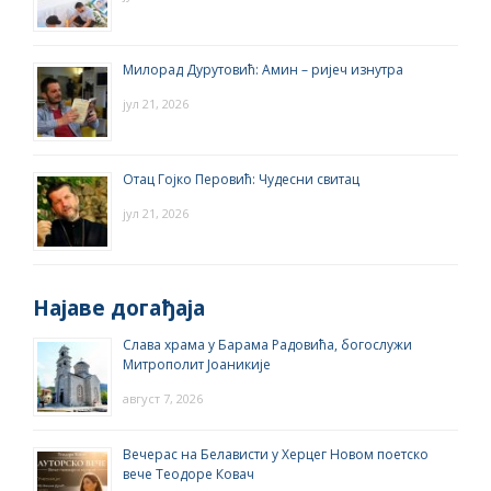
Милорад Дурутовић: Амин – ријеч изнутра
јул 21, 2026
Отац Гојко Перовић: Чудесни свитац
јул 21, 2026
Најаве догађаја
Слава храма у Барама Радовића, богослужи
Митрополит Јоаникије
август 7, 2026
Вечерас на Белависти у Херцег Новом поетско
вече Теодоре Ковач