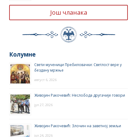
Још чланака
Колумне
Свети мученици Пребиловачки: Светлост вере у
бездану мржње
август 6, 2026
Живојин Ракочевић: Неслобода другачије говори
јул 27, 2026
Живојин Ракочевић: Злочин на заветној земљи
јул 24, 2026