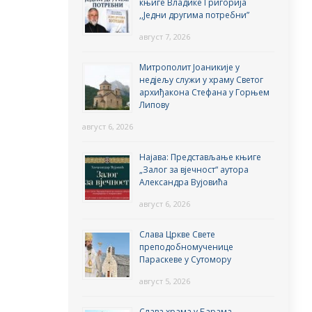
књиге Владике Григорија
,,Једни другима потребни”
август 7, 2026
Митрополит Јоаникије у
недјељу служи у храму Светог
архиђакона Стефана у Горњем
Липову
август 6, 2026
Најава: Представљање књиге
„Залог за вјечност“ аутора
Александра Вујовића
август 6, 2026
Слава Цркве Свете
преподобномученице
Параскеве у Сутомору
август 5, 2026
Слава храма у Барама