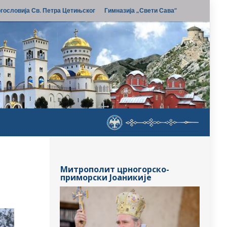
гословија Св. Петра Цетињског
Гимназија „Свети Сава“
Митрополит црногорско-
приморски Јоаникије