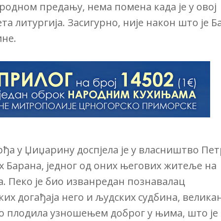
родном предању, нема помена када је у овој
а литургија. Засигурно, није након што је Б
ине.
орђа у Џиџарину доспјела је у власништво Пе
их Барана, једног од оних његових житеље на
ма. Пеко је био изванредан познавалац
ких догађаја него и људских судбина, велика
то плодила узношењем доброг у њима, што је