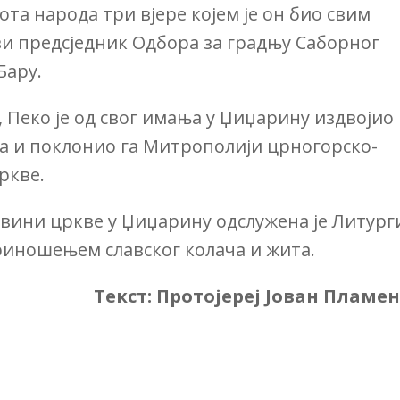
ота народа три вјере којем је он био свим
ви предсједник Одбора за градњу Саборног
Бару.
, Пеко је од свог имања у Џиџарину издвојио
ђа и поклонио га Митрополији црногорско-
ркве.
вини цркве у Џиџарину одслужена је Литург
риношењем славског колача и жита.
Текст: Протојереј Јован Пламе