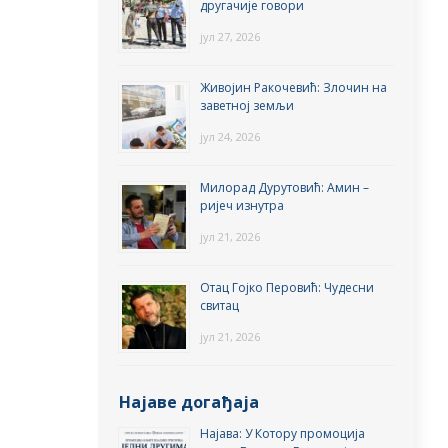
другачије говори
јул 27, 2026
Живојин Ракочевић: Злочин на
заветној земљи
јул 24, 2026
Милорад Дурутовић: Амин –
ријеч изнутра
јул 21, 2026
Отац Гојко Перовић: Чудесни
свитац
јул 21, 2026
Најаве догађаја
Најава: У Котору промоција