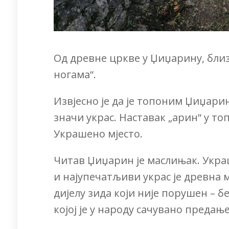
Од древне цркве у Џиџарину, близу
ногама“.
Извјесно је да је топоним Џиџари
значи украс. Наставак „арин“ у то
Украшено мјесто.
Читав Џиџарин је маслињак. Укра
и најупечатљиви украс је древна 
дијелу зида који није порушен – 
којој је у народу сачувано предањ