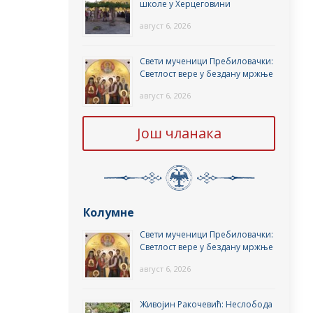
школе у Херцеговини
август 6, 2026
Свети мученици Пребиловачки:
Светлост вере у бездану мржње
август 6, 2026
Још чланака
Колумне
Свети мученици Пребиловачки:
Светлост вере у бездану мржње
август 6, 2026
Живојин Ракочевић: Неслобода