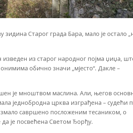
 зидина Старог града Бара, мало је остало „
н изведен из старог народног појма џиџа, шт
понимима обично значи „мјесто“. Дакле –
шен је мноштвом маслина. Али, његов основ
мала једнобродна црква изграђена – судећи 
безмало савршено посложеним тесаником, о
е да је посвећена Светом Ђорђу.