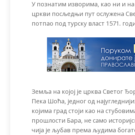
У познатим изворима, као ни и на
цркви посљедњи пут ослужена Свет
потпао под турску власт 1571. год
Земља на којој је црква Светог Ђ
Пека Шоћа, једног од најугледниј
којима град стоји као на стубови
прошлости Бара, не само историјс
чија је љубав према људима бога