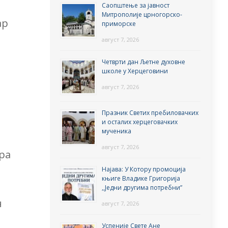
Саопштење за јавност
Митрополије црногорско-
ар
приморске
август 7, 2026
Четврти дан Љетне духовне
школе у Херцеговини
август 7, 2026
Празник Светих пребиловачких
и осталих херцеговачких
мученика
август 7, 2026
тра
Најава: У Котору промоција
књиге Владике Григорија
,,Једни другима потребни”
н
август 7, 2026
Успеније Свете Ане