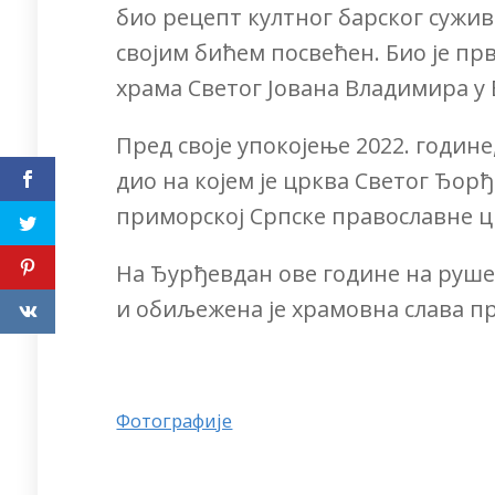
био рецепт култног барског сужив
својим бићем посвећен. Био је пр
храма Светог Јована Владимира у 
Пред своје упокојење 2022. године
дио на којем је црква Светог Ђор
приморској Српске православне ц
На Ђурђевдан ове године на руше
и обиљежена је храмовна слава п
Фотографије