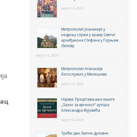
август 6, 2026
Митрополит Јоаникије у
недјељу служи у храму Светог
архиђакона Стефана у Горњем
Липову
август 6, 2026
Митрополит Атанасије
богослужио у Милешеви
ија
август 6, 2026
Најава: Представљање књиге
нац
„Залог за вјечност“ аутора
Александра Вујовића
август 6, 2026
Трећи дан Љетне духовне