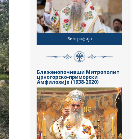
Биографија
Блаженопочивши Митрополит
црногорско-приморски
Амфилохије (1938-2020)