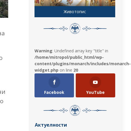
Животопис
на
Warning
: Undefined array key "title" in
о
/home/mitropol/public_html/wp-
content/plugins/monarch/includes/monarch-
widget.php
on line
20
ни
Facebook
YouTube
по
Актуелности