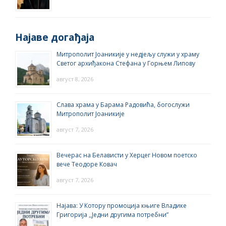
Најаве догађаја
Митрополит Јоаникије у недјељу служи у храму
Светог архиђакона Стефана у Горњем Липову
август 8, 2026
Слава храма у Барама Радовића, богослужи
Митрополит Јоаникије
август 7, 2026
Вечерас на Белависти у Херцег Новом поетско
вече Теодоре Ковач
август 7, 2026
Најава: У Котору промоција књиге Владике
Григорија ,,Једни другима потребни”