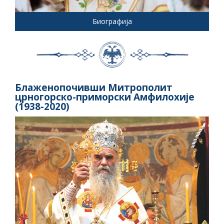
Биографија
Блаженопочивши Митрополит
црногорско-приморски Амфилохије
(1938-2020)