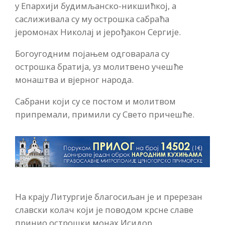
у Епархији будимљанско-никшићкој, а
саслиживала су му острошка сабраћа
јеромонах Николај и јерођакон Сергије.
Богоугодним појањем одговарала су
острошка братија, уз молитвено учешће
монаштва и вјерног народа.
Сабрани који су се постом и молитвом
припремали, примили су Свето причешће.
На крају Литургије благосиљан је и пререзан
славски колач који је поводом крсне славе
принио острошки монах Исидор.