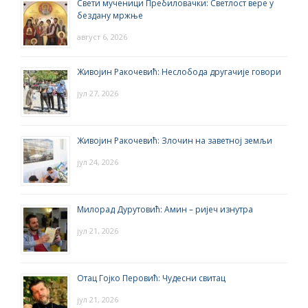
Свети мученици Пребиловачки: Светлост вере у
бездану мржње
август 6, 2026
Живојин Ракочевић: Неслобода другачије говори
јул 27, 2026
Живојин Ракочевић: Злочин на заветној земљи
јул 24, 2026
Милорад Дурутовић: Амин – ријеч изнутра
јул 21, 2026
Отац Гојко Перовић: Чудесни свитац
јул 21, 2026