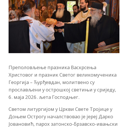
Преполовљење празника Васкрсења
Христовог и празник Светог великомученика
Георгија – Ђурђевдан, молитвено су
прослављени у острошкој светињи у сриједу,
6. маја 2026. љета Господњег.
Светом литургијом у Цркви Свете Тројице у
Доњем Острогу началствовао је јереј Дарко
Јовановић, парох затонско-брзавско-ивањски