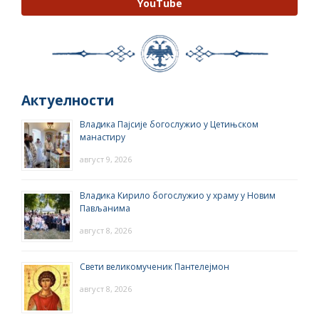
YouTube
Актуелности
Владика Пајсије богослужио у Цетињском
манастиру
август 9, 2026
Владика Кирило богослужио у храму у Новим
Пављанима
август 8, 2026
Свети великомученик Пантелејмон
август 8, 2026