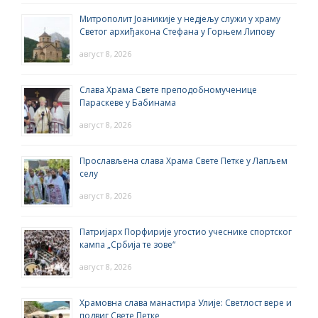
Митрополит Јоаникије у недјељу служи у храму
Светог архиђакона Стефана у Горњем Липову
август 8, 2026
Слава Храма Свете преподобномученице
Параскеве у Бабинама
август 8, 2026
Прослављена слава Храма Свете Петке у Лапљем
селу
август 8, 2026
Патријарх Порфирије угостио учеснике спортског
кампа „Србија те зове“
август 8, 2026
Храмовна слава манастира Улије: Светлост вере и
подвиг Свете Петке