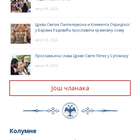
август 8, 2026
Црква Светих Пантелејмона и Климента Охридског
у Барама Радовића прославила храмовну славу
август 8, 2026
Прослављена слава Цркве Свете Петке у Сутомору
август 8, 2026
Још чланака
Колумне