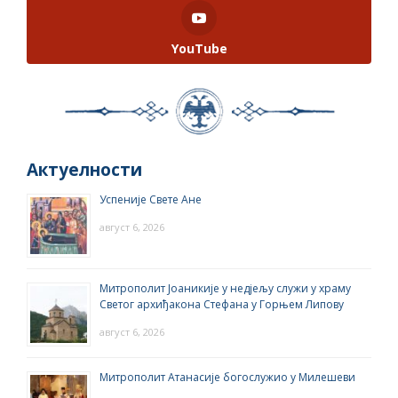
YouTube
Актуелности
Успеније Свете Ане
август 6, 2026
Митрополит Јоаникије у недјељу служи у храму
Светог архиђакона Стефана у Горњем Липову
август 6, 2026
Митрополит Атанасије богослужио у Милешеви