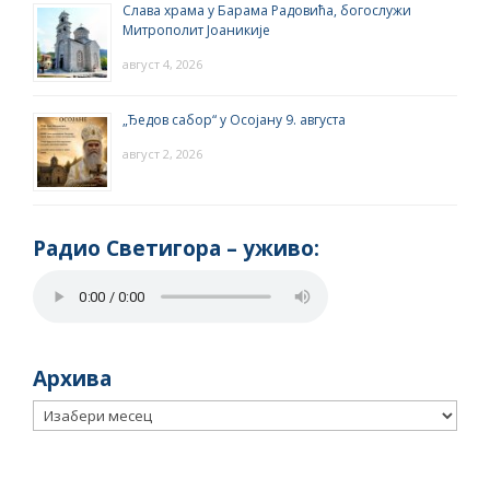
Слава храма у Барама Радовића, богослужи
Митрополит Јоаникије
август 4, 2026
„Ђедов сабор“ у Осојану 9. августа
август 2, 2026
Радио Светигора – yживо:
Архива
Архива