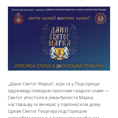
„Дани Светог Марка“, који се у Подгорици
одржавају поводом прославе градске славе —
Светог апостола и јеванђелисте Марка,
настављају се вечерас у парохијском дому
Цркве Светог Георгија под Горицом
изложбом слика и дијалошком трибином.