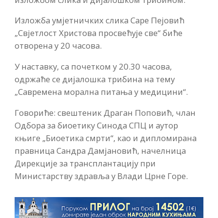
Изложба умјетничких слика Саре Пејовић
„Свјетлост Христова просвећује све“ биће
отворена у 20 часова.
У наставку, са почетком у 20.30 часова,
одржаће се дијалошка трибина на тему
„Савремена морална питања у медицини“.
Говориће: свештеник Драган Поповић, члан
Одбора за биоетику Синода СПЦ и аутор
књиге „Биоетика смрти“, као и дипломирана
правница Сандра Дамјановић, начелница
Дирекције за трансплантацију при
Министарству здравља у Влади Црне Горе.