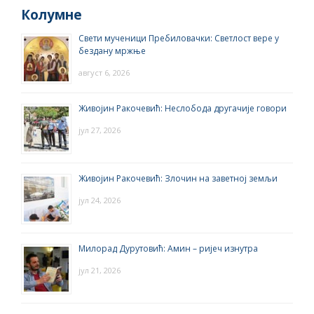
Колумне
Свети мученици Пребиловачки: Светлост вере у
бездану мржње
август 6, 2026
Живојин Ракочевић: Неслобода другачије говори
јул 27, 2026
Живојин Ракочевић: Злочин на заветној земљи
јул 24, 2026
Милорад Дурутовић: Амин – ријеч изнутра
јул 21, 2026