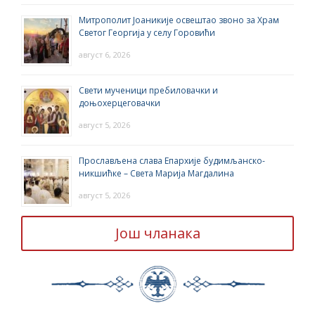
Митрополит Јоаникије освештао звоно за Храм
Светог Георгија у селу Горовићи
август 6, 2026
Свети мученици пребиловачки и
доњохерцеговачки
август 5, 2026
Прослављена слава Епархије будимљанско-
никшићке – Света Марија Магдалина
август 5, 2026
Још чланака