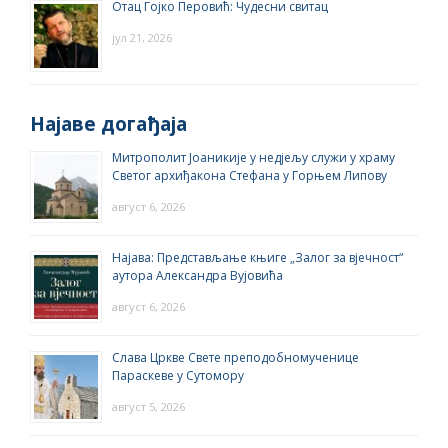
Отац Гојко Перовић: Чудесни свитац
јул 21, 2026
Најаве догађаја
Митрополит Јоаникије у недјељу служи у храму
Светог архиђакона Стефана у Горњем Липову
август 6, 2026
Најава: Представљање књиге „Залог за вјечност“
аутора Александра Вујовића
август 6, 2026
Слава Цркве Свете преподобномученице
Параскеве у Сутомору
август 5, 2026