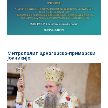
Митрополит црногорско-приморски
Јоаникије