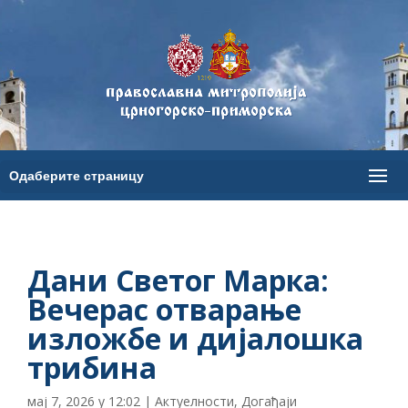
Дани Светог Марка:
Вечерас отварање
изложбе и дијалошка
трибина
мај 7, 2026 у 12:02
|
Актуелности
,
Догађаји