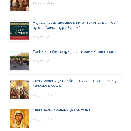
август 6, 2026
Најава: Представљање књиге „Залог за вјечност“
аутора Александра Вујовића
август 6, 2026
Трећи дан Љетне духовне школе у Херцеговини
август 6, 2026
Свети мученици Пребиловачки: Светлост вере у
бездану мржње
август 6, 2026
Света великомученица Христина
август 6, 2026