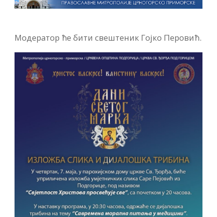
Модератор ће бити свештеник Гојко Перовић.