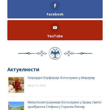
Facebook
YouTube
Актуелности
Патријарх Порфирије богослужио у Миријеву
август 9, 2026
Митрополит Јоаникије богослужио у Храму Светог
архиђакона Стефана у Горњем Липову