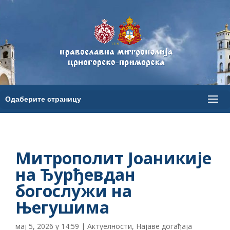
Митрополит Јоаникије
на Ђурђевдан
богослужи на
Његушима
мај 5, 2026 у 14:59
|
Актуелности
,
Најаве догађаја