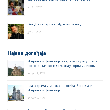
јул 21, 2026
Отац Гојко Перовић: Чудесни свитац
јул 21, 2026
Најаве догађаја
Митрополит Јоаникије у недјељу служи у храму
Светог архиђакона Стефана у Горњем Липову
август 8, 2026
Слава храма у Барама Радовића, богослужи
Митрополит Јоаникије
август 7, 2026