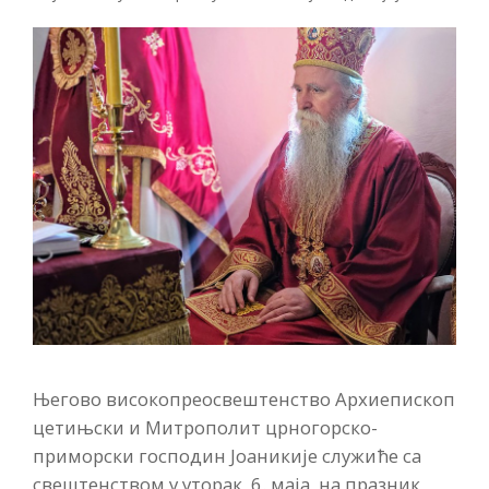
Његово високопреосвештенство Архиепископ
цетињски и Митрополит црногорско-
приморски господин Јоаникије служиће са
свештенством у уторак, 6. маја, на празник