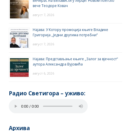
Вечерас на Белависти у Херцег Новом поетско
вече Теодоре Ковач
август 7, 2026
Најава: У Котору промоција књиге Владике
Григорија ,,Једни другима потребни”
август 7, 2026
Најава: Представљање књиге „Залог за вјечност“
аутора Александра Вујовића
август 6, 2026
Радио Светигора – yживо:
Архива