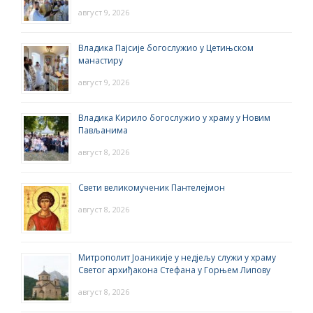
август 9, 2026
Владика Пајсије богослужио у Цетињском
манастиру
август 9, 2026
Владика Кирило богослужио у храму у Новим
Пављанима
август 8, 2026
Свети великомученик Пантелејмон
август 8, 2026
Митрополит Јоаникије у недјељу служи у храму
Светог архиђакона Стефана у Горњем Липову
август 8, 2026