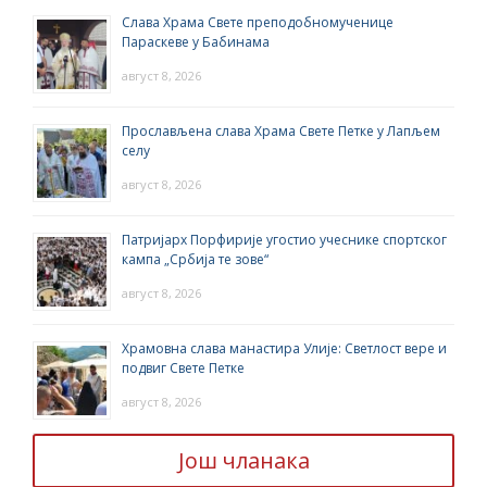
Слава Храма Свете преподобномученице
Параскеве у Бабинама
август 8, 2026
Прослављена слава Храма Свете Петке у Лапљем
селу
август 8, 2026
Патријарх Порфирије угостио учеснике спортског
кампа „Србија те зове“
август 8, 2026
Храмовна слава манастира Улије: Светлост вере и
подвиг Свете Петке
август 8, 2026
Још чланака