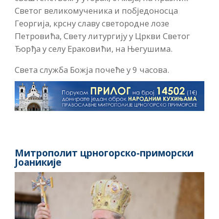
Светог великомученика и побједоносца
Георгија, крсну славу светородне лозе
Петровића, Свету литургију у Цркви Светог
Ђорђа у селу Ераковићи, на Његушима.
Света служба Божја почеће у 9 часова.
Митрополит црногорско-приморски
Јоаникије