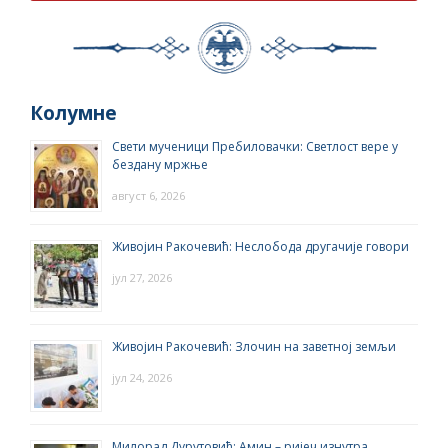
Колумне
Свети мученици Пребиловачки: Светлост вере у
бездану мржње
август 6, 2026
Живојин Ракочевић: Неслобода другачије говори
јул 27, 2026
Живојин Ракочевић: Злочин на заветној земљи
јул 24, 2026
Милорад Дурутовић: Амин – ријеч изнутра