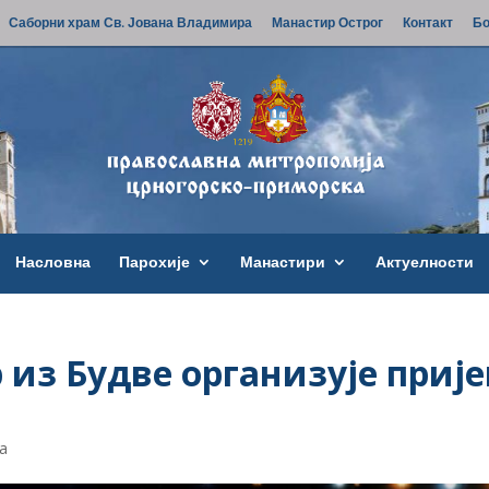
Саборни храм Св. Јована Владимира
Манастир Острог
Контакт
Бо
Насловна
Парохије
Манастири
Актуелности
 из Будве организује приј
ја