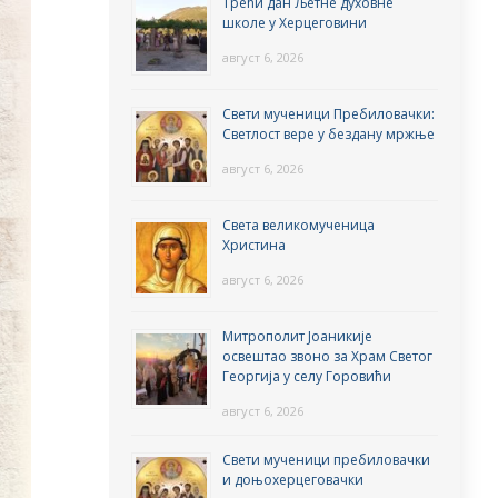
Трећи дан Љетне духовне
школе у Херцеговини
август 6, 2026
Свети мученици Пребиловачки:
Светлост вере у бездану мржње
август 6, 2026
Света великомученица
Христина
август 6, 2026
Митрополит Јоаникије
освештао звоно за Храм Светог
Георгија у селу Горовићи
август 6, 2026
Свети мученици пребиловачки
и доњохерцеговачки