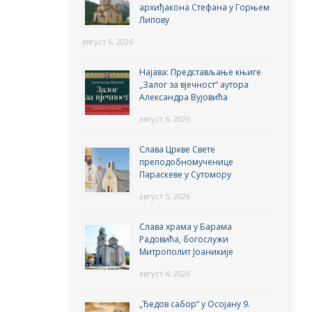
архиђакона Стефана у Горњем
Липову
август 6, 2026
Најава: Представљање књиге
„Залог за вјечност“ аутора
Александра Вујовића
август 6, 2026
Слава Цркве Свете
преподобномученице
Параскеве у Сутомору
август 5, 2026
Слава храма у Барама
Радовића, богослужи
Митрополит Јоаникије
август 4, 2026
„Ђедов сабор“ у Осојану 9.