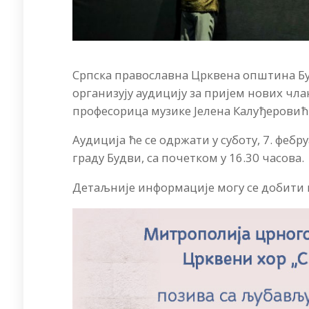
Српска православна Црквена општина Бу
организују аудицију за пријем нових чл
професорица музике Јелена Калуђеровић
Аудиција ће се одржати у суботу, 7. фебр
граду Будви, са почетком у 16.30 часова.
Детаљније информације могу се добити п