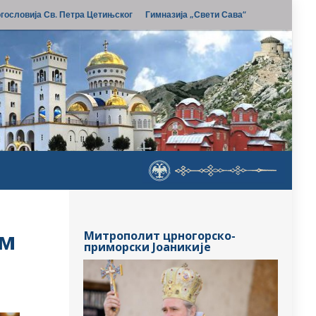
гословија Св. Петра Цетињског
Гимназија „Свети Сава“
ем
Митрополит црногорско-
приморски Јоаникије