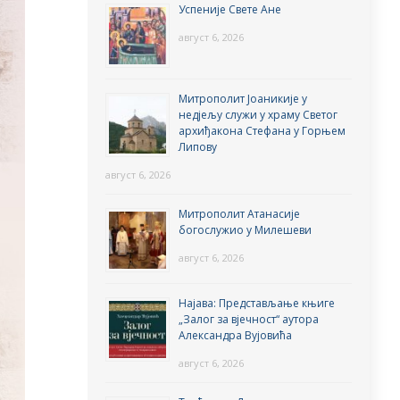
Успеније Свете Ане
август 6, 2026
Митрополит Јоаникије у
недјељу служи у храму Светог
архиђакона Стефана у Горњем
Липову
август 6, 2026
Митрополит Атанасије
богослужио у Милешеви
август 6, 2026
Најава: Представљање књиге
„Залог за вјечност“ аутора
Александра Вујовића
август 6, 2026