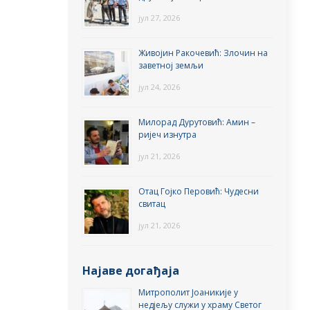
јул 27, 2026
Живојин Ракочевић: Злочин на
заветној земљи
јул 24, 2026
Милорад Дурутовић: Амин –
ријеч изнутра
јул 21, 2026
Отац Гојко Перовић: Чудесни
свитац
јул 21, 2026
Најаве догађаја
Митрополит Јоаникије у
недјељу служи у храму Светог