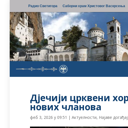
Радио Светигора
Саборни храм Христовог Васкрсења
Дјечији црквени хор
нових чланова
феб 3, 2026 у 09:51
|
Актуелности
,
Најаве догађа