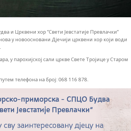
два и Црквени хор ”Свети Јевстатије Превлачки”
анова у новоосновани Дјечији црквени хор који води
.
уара, у парохијској сали цркве Свете Тројице у Старом
утем телефона на број: 068 116 878.