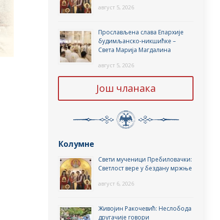
август 5, 2026
Прослављена слава Епархије
будимљанско-никшићке –
Света Марија Магдалина
август 5, 2026
Још чланака
Колумне
Свети мученици Пребиловачки:
Светлост вере у бездану мржње
август 6, 2026
Живојин Ракочевић: Неслобода
другачије говори