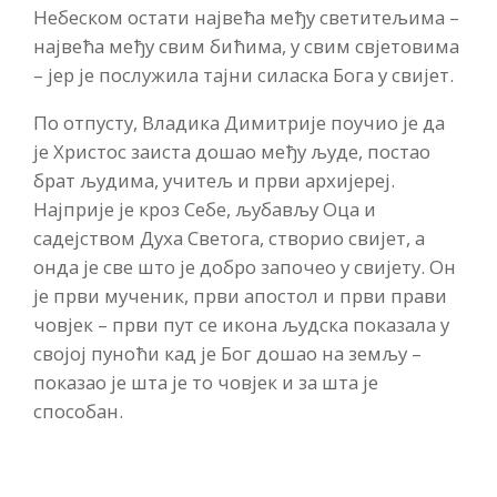
Небеском остати највећа међу светитељима –
највећа међу свим бићима, у свим свјетовима
– јер је послужила тајни силаска Бога у свијет.
По отпусту, Владика Димитрије поучио је да
је Христос заиста дошао међу људе, постао
брат људима, учитељ и први архијереј.
Најприје је кроз Себе, љубављу Оца и
садејством Духа Светога, створио свијет, а
онда је све што је добро започео у свијету. Он
је први мученик, први апостол и први прави
човјек – први пут се икона људска показала у
својој пуноћи кад је Бог дошао на земљу –
показао је шта је то човјек и за шта је
способан.