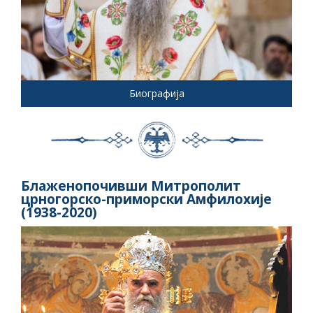
Биографија
Блаженопочивши Митрополит
црногорско-приморски Амфилохије
(1938-2020)