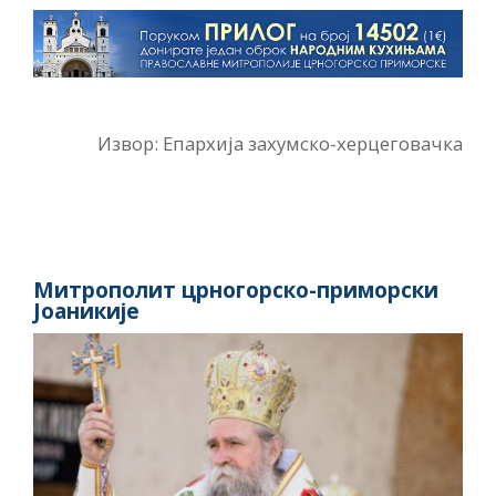
Извор: Епархија захумско-херцеговачка
Митрополит црногорско-приморски
Јоаникије