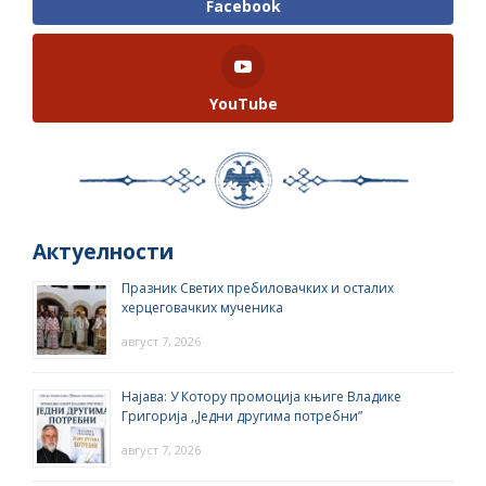
Facebook
YouTube
Актуелности
Празник Светих пребиловачких и осталих
херцеговачких мученика
август 7, 2026
Најава: У Котору промоција књиге Владике
Григорија ,,Једни другима потребни”
август 7, 2026