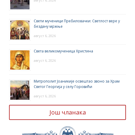
август 6, 2026
Свети мученици Пребиловачки: Светлост вере у
бездану мржње
август 6, 2026
Света великомученица Христина
август 6, 2026
Митрополит Јоаникије освештао звоно за Храм
Светог Георгија у селу Горовићи
август 6, 2026
Још чланака