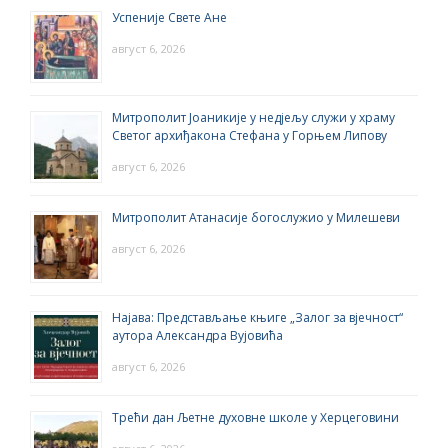
Успеније Свете Ане
август 6, 2026
Митрополит Јоаникије у недјељу служи у храму
Светог архиђакона Стефана у Горњем Липову
август 6, 2026
Митрополит Атанасије богослужио у Милешеви
август 6, 2026
Најава: Представљање књиге „Залог за вјечност“
аутора Александра Вујовића
август 6, 2026
Трећи дан Љетне духовне школе у Херцеговини