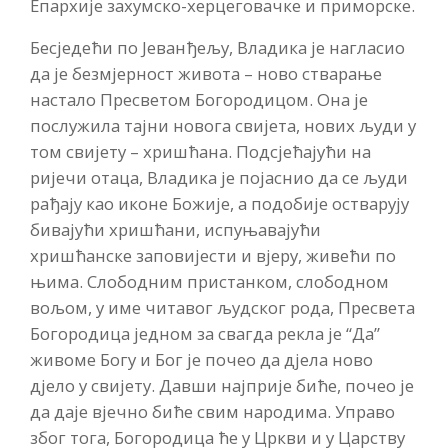
Епархије захумско-херцеговачке и приморске.
Бесједећи по Јеванђељу, Владика је нагласио
да је безмјерност живота – ново стварање
настало Пресветом Богородицом. Она је
послужила тајни новога свијета, нових људи у
том свијету – хришћана. Подсјећајући на
ријечи отаца, Владика је појаснио да се људи
рађају као иконе Божије, а подобије остварују
бивајући хришћани, испуњавајући
хришћанске заповијести и вјеру, живећи по
њима. Слободним пристанком, слободном
вољом, у име читавог људског рода, Пресвета
Богородица једном за свагда рекла је “Да”
живоме Богу и Бог је почео да дјела ново
дјело у свијету. Давши најприје биће, почео је
да даје вјечно биће свим народима. Управо
због тога, Богородица ће у Цркви и у Царству