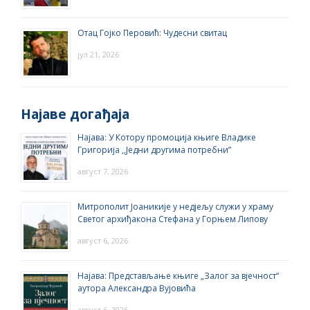
Отац Гојко Перовић: Чудесни свитац
јул 21, 2026
Најаве догађаја
Најава: У Котору промоција књиге Владике
Григорија ,,Једни другима потребни”
август 7, 2026
Митрополит Јоаникије у недјељу служи у храму
Светог архиђакона Стефана у Горњем Липову
август 6, 2026
Најава: Представљање књиге „Залог за вјечност“
аутора Александра Вујовића
август 6, 2026