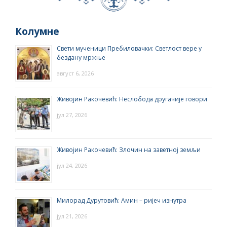
Колумне
Свети мученици Пребиловачки: Светлост вере у
бездану мржње
август 6, 2026
Живојин Ракочевић: Неслобода другачије говори
јул 27, 2026
Живојин Ракочевић: Злочин на заветној земљи
јул 24, 2026
Милорад Дурутовић: Амин – ријеч изнутра
јул 21, 2026