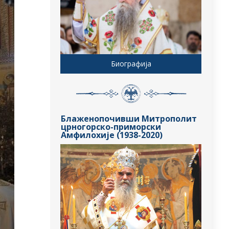
Биографија
Блаженопочивши Митрополит
црногорско-приморски
Амфилохије (1938-2020)