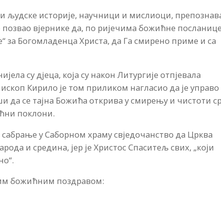
ови људске историје, научници и мислиоци, препознав
е позвао вјернике да, по ријечима божићне посланице,
“ за Богомладенца Христа, да Га смирено приме и са
ела су дјеца, која су након Литургије отпјевала
ископ Кирило је том приликом нагласио да је управо
ши да се тајна Божића открива у смирењу и чистоти с
ићни поклони.
је сабрање у Саборном храму свједочанство да Црква
рода и средина, јер је Христос Спаситељ свих, „који
но“.
ним божићним поздравом: