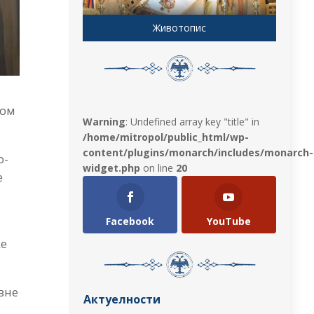
Животопис
ном
Warning
: Undefined array key "title" in
/home/mitropol/public_html/wp-
content/plugins/monarch/includes/monarch-
о-
widget.php
on line
20
е
Facebook
YouTube
ке
вне
Актуелности