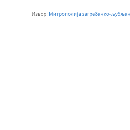
Извор:
Митрополија загребачко-љубљан