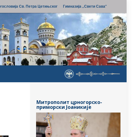
гословија Св. Петра Цетињског
Гимназија „Свети Сава“
Митрополит црногорско-
приморски Јоаникије