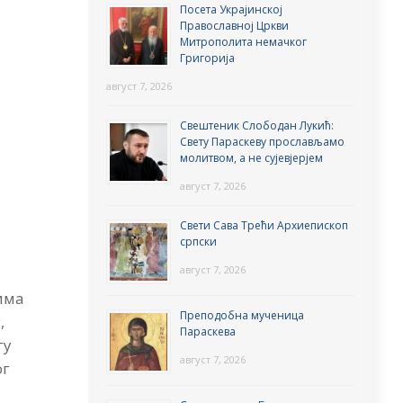
Посета Украјинској
Православној Цркви
Митрополита немачког
Григорија
август 7, 2026
Свештеник Слободан Лукић:
Свету Параскеву прослављамо
молитвом, а не сујевјерјем
август 7, 2026
Свети Сава Трећи Архиепископ
српски
август 7, 2026
има
Преподобна мученица
,
Параскева
гу
август 7, 2026
ог