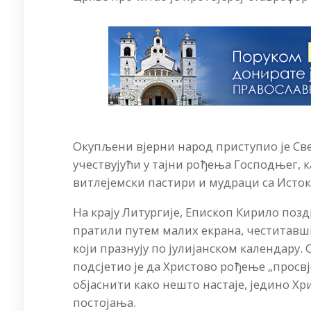
Окупљени вјерни народ приступио је Све
учествујући у тајни рођења Господњег, к
витлејемски пастири и мудраци са Исток
На крају Литургије, Епископ Кирило позд
пратили путем малих екрана, честитав
који празнују по јулијанском календару.
подсјетио је да Христово рођење „просвје
објаснити како нешто настаје, једино Хр
постојања.