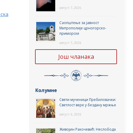
август 7, 2026
ска
Саопштење за јавност
Митрополије црногорско-
приморске
август 7, 2026
Још чланака
Колумне
Свети мученици Пребиловачки:
Светлост вере у бездану мржње
август 6, 2026
Живојин Ракочевић: Неслобода