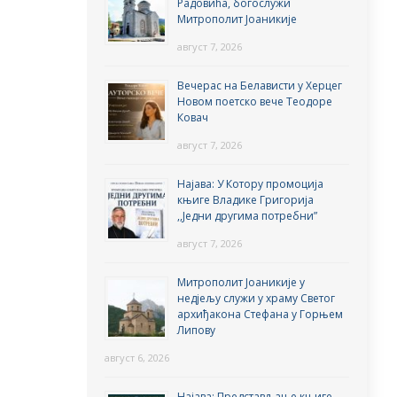
Радовића, богослужи
Митрополит Јоаникије
август 7, 2026
Вечерас на Белависти у Херцег
Новом поетско вече Теодоре
Ковач
август 7, 2026
Најава: У Котору промоција
књиге Владике Григорија
,,Једни другима потребни”
август 7, 2026
Митрополит Јоаникије у
недјељу служи у храму Светог
архиђакона Стефана у Горњем
Липову
август 6, 2026
Најава: Представљање књиге