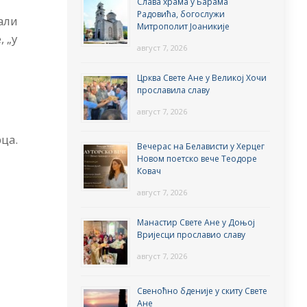
Слава храма у Барама
Радовића, богослужи
али
Митрополит Јоаникије
 „у
август 7, 2026
Црква Свете Ане у Великој Хочи
прославила славу
август 7, 2026
рца.
Вечерас на Белависти у Херцег
Новом поетско вече Теодоре
Ковач
август 7, 2026
Манастир Свете Ане у Доњој
Вријесци прославио славу
август 7, 2026
Свеноћно бденије у скиту Свете
Ане