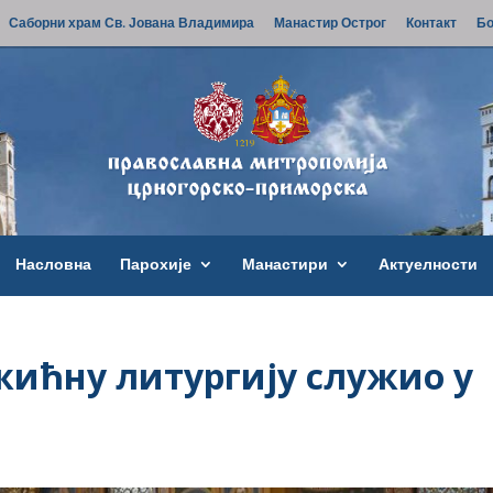
Саборни храм Св. Јована Владимира
Манастир Острог
Контакт
Бо
Насловна
Парохије
Манастири
Актуелности
ићну литургију служио у