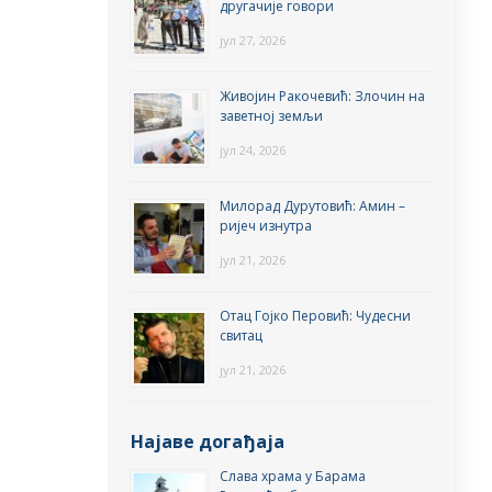
другачије говори
јул 27, 2026
Живојин Ракочевић: Злочин на
заветној земљи
јул 24, 2026
Милорад Дурутовић: Амин –
ријеч изнутра
јул 21, 2026
Отац Гојко Перовић: Чудесни
свитац
јул 21, 2026
Најаве догађаја
Слава храма у Барама