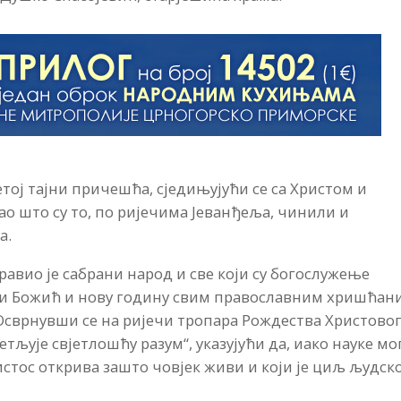
тој тајни причешћа, сједињујући се са Христом и
ао што су то, по ријечима Јеванђеља, чинили и
а.
равио је сабрани народ и све који су богослужење
ши Божић и нову годину свим православним хришћан
 Осврнувши се на ријечи тропара Рождества Христовог
тљује свјетлошћу разум“, указујући да, иако науке мо
истос открива зашто човјек живи и који је циљ људск