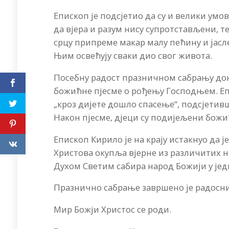
Епископ је подсјетио да су и велики ум
да вјера и разум нису супротстављени, т
срцу припреме макар малу пећину и јасле
Њим освећују сваки дио свог живота.
Посебну радост празничном сабрању дониј
божићне пјесме о рођењу Господњем. Еп
„кроз дијете дошло спасење“, подсјетив
Након пјесме, дјеци су подијељени бож
Епископ Кирило је на крају истакнуо да 
Христова окупља вјерне из различитих на
Духом Светим сабира народ Божији у јед
Празнично сабрање завршено је радос
Мир Божји Христос се роди.