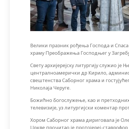
Велики празник рођења Господа и Спаса
храму Преображења Господњег у Загребу
Свету архијерејску литургију служио је 
централноамерички др Кирило, админист
свештенства Саборног храма и гостујуће
Николаја Черуге.
Божићно богослужење, као и претходних
телевизије, уз литургијски коментар пр
Хором Саборног храма дириговала је Ол
Цркве прочитао је протојереј-ставрофор