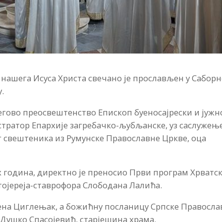
 нашега Исуса Христа свечано је прослављен у Сабор
.
Његово преосвештенство Епископ буеносајрески и јужн
ратор Епархије загребачко-љубљанске, уз саслужењ
г свештеника из Румунске Православне Цркве, оца
 година, директно је преносио Први програм Хрватс
отојереја-ставрофора Слободана Лалића.
ена Циглењак, а божићну посланицу Српске Правосла
 Душко Спасојевић, старјешина храма.