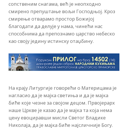
сопственим снагама, већ је неопходно
смирено препуштање вољи Господњој. Кроз
смирење отварамо простор Божијој
благодати да делује у нама, чинећи нас
способнима да препознамо царство небеско
као своју једину истинску отаџбину.
На крају Литургије говорећи о Материцама је
нагласио да је мајка светиња и да је мајка
биће које чезне за својом децом. Првојерарх
наше Цркве је казао да је мајка та која нема
цену евоциравши мисли Светог Владике
Николаја, да је мајка биће најсличније Богу.