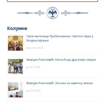
Колумне
Свети мученици Пребиловачки: Светлост вере у
бездану мржње
август 6, 2026
Живојин Ракочевић: Неслобода другачије говори
јул 27, 2026
Живојин Ракочевић: Злочин на заветној земљи
јул 24, 2026