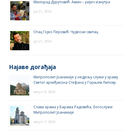
Милорад Дурутовић: Амин – ријеч изнутра
јул 21, 2026
Отац Гојко Перовић: Чудесни свитац
јул 21, 2026
Најаве догађаја
Митрополит Јоаникије у недјељу служи у храму
Светог архиђакона Стефана у Горњем Липову
август 8, 2026
Слава храма у Барама Радовића, богослужи
Митрополит Јоаникије
август 7, 2026