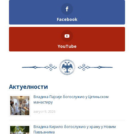
Facebook
YouTube
Актуелности
Владика Пајсије богослужио у Цетињском
манастиру
август 9, 2026
Владика Кирило богослужио у храму у Новим
Пављанима