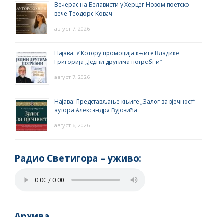
Вечерас на Белависти у Херцег Новом поетско
вече Теодоре Ковач
август 7, 2026
Најава: У Котору промоција књиге Владике
Григорија ,,Једни другима потребни”
август 7, 2026
Најава: Представљање књиге „Залог за вјечност“
аутора Александра Вујовића
август 6, 2026
Радио Светигора – yживо:
Архива