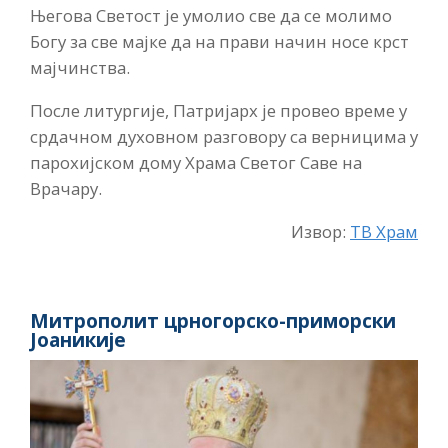
Његова Светост је умолио све да се молимо
Богу за све мајке да на прави начин носе крст
мајчинства.
После литургије, Патријарх је провео време у
срдачном духовном разговору са верницима у
парохијском дому Храма Светог Саве на
Врачару.
Извор:
ТВ Храм
Митрополит црногорско-приморски
Јоаникије