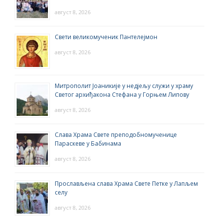
август 8, 2026
Свети великомученик Пантелејмон
август 8, 2026
Митрополит Јоаникије у недјељу служи у храму
Светог архиђакона Стефана у Горњем Липову
август 8, 2026
Слава Храма Свете преподобномученице
Параскеве у Бабинама
август 8, 2026
Прослављена слава Храма Свете Петке у Лапљем
селу
август 8, 2026