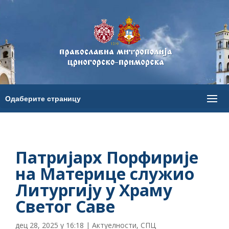
Патријарх Порфирије
на Материце служио
Литургију у Храму
Светог Саве
дец 28, 2025 у 16:18
|
Актуелности
,
СПЦ