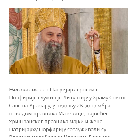
Његова светост Патријарх српски г.
Порфирије служио је Литургију у Храму Светог
Саве на Врачару, у недељу 28. децембра,
поводом празника Материце, највећег
хришћанског празника мајки и жена.
Патријарху Порфирију саслуживали су