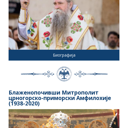
Биографија
Блаженопочивши Митрополит
црногорско-приморски Амфилохије
(1938-2020)