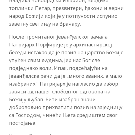
Владика новобрдски Иларион, Владика
топлички Петар, презвитери, ђакони и верни
народ Божији који је у потпуности испунио
заветну светињу на Врачару.
После прочитаног јеванђелског зачала
Патријарх Порфирије је у архипастирској
беседи истакао да је позив на царство Божије
упућен свим људима, јер нас Бог све
подједнако воли. Ипак, подсећајући на
јеванђелске речи да је „много званих, а мало
изабраних“, Патријарх је нагласио да избор
зависи од нашег слободног одговора на
Божију љубав. Бити изабран значи
добровољно прихватити позив на заједницу
са Господом, чинећи Њега средиштем свог
постојања.