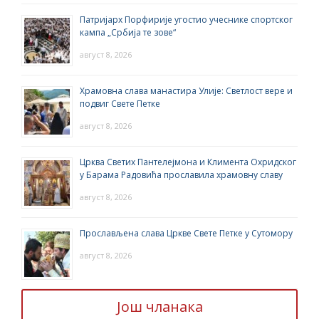
Патријарх Порфирије угостио учеснике спортског
кампа „Србија те зове“
август 8, 2026
Храмовна слава манастира Улије: Светлост вере и
подвиг Свете Петке
август 8, 2026
Црква Светих Пантелејмона и Климента Охридског
у Барама Радовића прославила храмовну славу
август 8, 2026
Прослављена слава Цркве Свете Петке у Сутомору
август 8, 2026
Још чланака