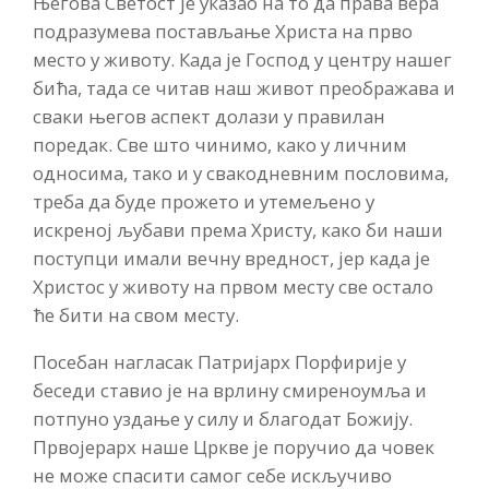
Његова Светост је указао на то да права вера
подразумева постављање Христа на прво
место у животу. Када је Господ у центру нашег
бића, тада се читав наш живот преображава и
сваки његов аспект долази у правилан
поредак. Све што чинимо, како у личним
односима, тако и у свакодневним пословима,
треба да буде прожето и утемељено у
искреној љубави према Христу, како би наши
поступци имали вечну вредност, јер када је
Христос у животу на првом месту све остало
ће бити на свом месту.
Посебан нагласак Патријарх Порфирије у
беседи ставио је на врлину смиреноумља и
потпуно уздање у силу и благодат Божију.
Првојерарх наше Цркве је поручио да човек
не може спасити самог себе искључиво