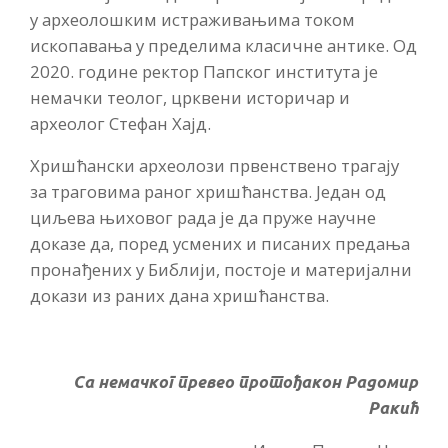
у археолошким истраживањима током
ископавања у пределима класичне антике. Од
2020. године ректор Папског института је
немачки теолог, црквени историчар и
археолог Стефан Хајд.
Хришћански археолози првенствено трагају
за траговима раног хришћанства. Један од
циљева њиховог рада је да пруже научне
доказе да, поред усмених и писаних предања
пронађених у Библији, постоје и материјални
докази из раних дана хришћанства.
Са немачког превео протођакон Радомир
Ракић