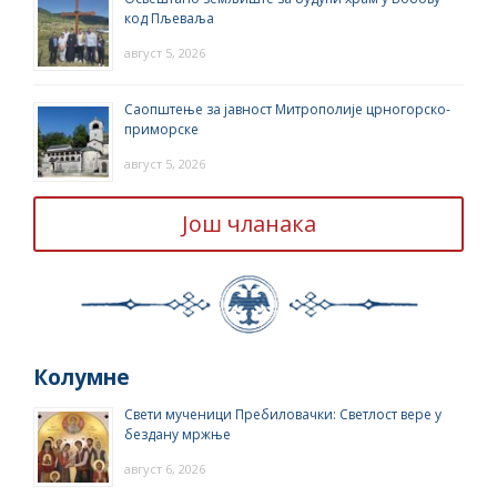
код Пљеваља
август 5, 2026
Саопштење за јавност Митрополије црногорско-
приморске
август 5, 2026
Још чланака
Колумне
Свети мученици Пребиловачки: Светлост вере у
бездану мржње
август 6, 2026