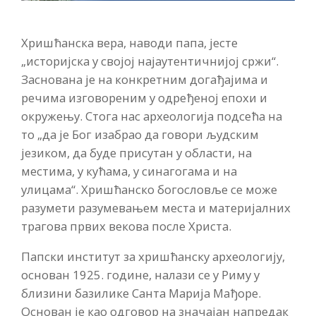
Хришћанска вера, наводи папа, јесте
„историјска у својој најаутентичнијој сржи“.
Заснована је на конкретним догађајима и
речима изговореним у одређеној епохи и
окружењу. Стога нас археологија подсећа на
то „да је Бог изабрао да говори људским
језиком, да буде присутан у области, на
местима, у кућама, у синагогама и на
улицама“. Хришћанско богословље се може
разумети разумевањем места и материјалних
трагова првих векова после Христа.
Папски институт за хришћанску археологију,
основан 1925. године, налази се у Риму у
близини базилике Санта Марија Мађоре.
Основан је као одговор на значајан напредак