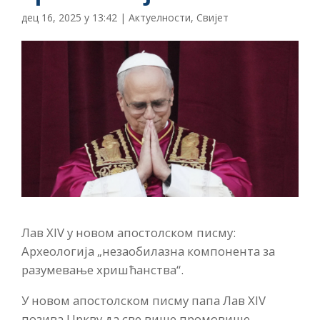
дец 16, 2025 у 13:42
|
Актуелности
,
Свијет
Лав XIV у новом апостолском писму:
Археологија „незаобилазна компонента за
разумевање хришћанства“.
У новом апостолском писму папа Лав XIV
позива Цркву да све више промовише