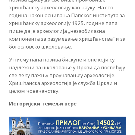
хришћанску археологију као науку. На сто
година након оснивања Папског института за
хришћанску археологију 1925. године папа
пише да је археологија „незаобилазна
компонента за разумевање хришћанства“ и за
богословско школовање.
У писму папа позива бискупе и оне који су
надлежни за школовање у Цркви да посвећују
све већу пажњу проучавањеу археологије.
Хришћанска археологија је служба Цркви и
целом човечанству.
Историјски темељи вере