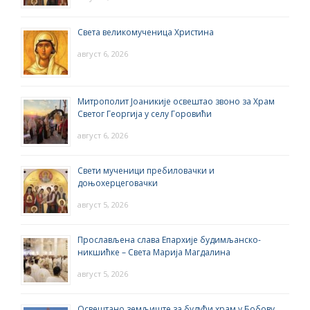
Света великомученица Христина
август 6, 2026
Митрополит Јоаникије освештао звоно за Храм
Светог Георгија у селу Горовићи
август 6, 2026
Свети мученици пребиловачки и
доњохерцеговачки
август 5, 2026
Прослављена слава Епархије будимљанско-
никшићке – Света Марија Магдалина
август 5, 2026
Освештано земљиште за будући храм у Бобову