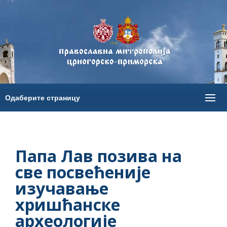
Папа Лав позива на
све посвећеније
изучавање
хришћанске
археологије