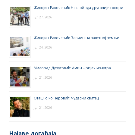
Живојин Ракочевић: Неслобода другачије говори
јул 27, 2026
Живојин Ракочевић: Злочин на заветној земљи
јул 24, 2026
Милорад Дурутовић: Амин – ријеч изнутра
јул 21, 2026
Отац Гојко Перовић: Чудесни свитац
јул 21, 2026
Најаве догађаја