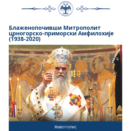
Блаженопочивши Митрополит
црногорско-приморски Амфилохије
(1938-2020)
Животопис