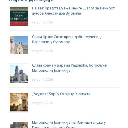
Најава: Представљање књиге „Залог за вјечност“
аутора Александра Вујовића
август 6, 2026
Слава Цркве Свете преподобномученице
Параскеве у Сутомору
август 5, 2026
Слава храма у Барама Радовића, богослужи
Митрополит Јоаникије
август 4, 2026
„Ђедов сабор“ у Осојану 9. августа
август 2, 2026
Митрополит Јоаникије на Илиндан служи у
Горњем манастиру Острог