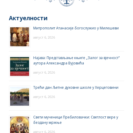
Актуелности
Митрополит Атанасије богослужио у Милешеви
август 6, 2026
Најава: Представљање књиге „Залог за вјечност“
аутора Александра Вујовића
август 6, 2026
Трећи дан Љетне духовне школе у Херцеговини
август 6, 2026
Свети мученици Пребиловачки: Светлост вере у
бездану мржње
август 6, 2026