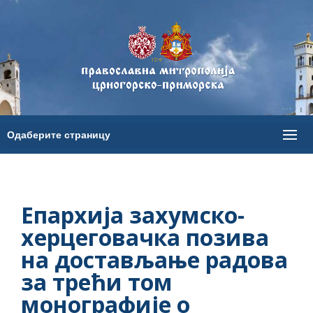
Епархија захумско-
херцеговачка позива
на достављање радова
за трећи том
монографије о