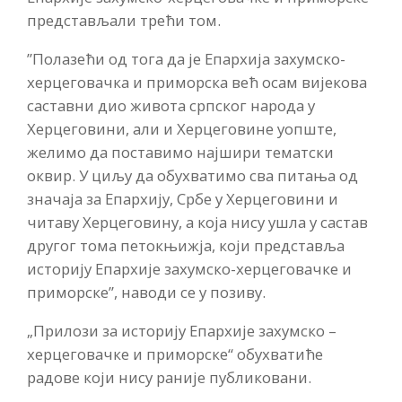
представљали трећи том.
”Полазећи од тога да је Епархија захумско-
херцеговачка и приморска већ осам вијекова
саставни дио живота српског народа у
Херцеговини, али и Херцеговине уопште,
желимо да поставимо најшири тематски
оквир. У циљу да обухватимо сва питања од
значаја за Епархију, Србе у Херцеговини и
читаву Херцеговину, а која нису ушла у састав
другог тома петокњижја, који представља
историју Епархије захумско-херцеговачке и
приморске”, наводи се у позиву.
„Прилози за историју Епархије захумско –
херцеговачке и приморске“ обухватиће
радове који нису раније публиковани.