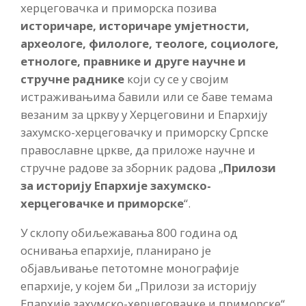
херцеговачка и приморска позива
историчаре, историчаре умјетности,
археологе, филологе, теологе, социологе,
етнологе, правнике и друге научне и
стручне раднике
који су се у својим
истраживањима бавили или се баве темама
везаним за цркву у Херцеговини и Епархију
захумско-херцеговачку и приморску Српске
православне цркве, да приложе научне и
стручне радове за зборник радова „
Прилози
за историју Епархије захумско-
херцеговачке и приморске
“.
У склопу обиљежавања 800 година од
оснивања епархије, планирано је
објављивање петотомне монографије
епархије, у којем би „Прилози за историју
Епархије захумско-херцеговачке и приморске“