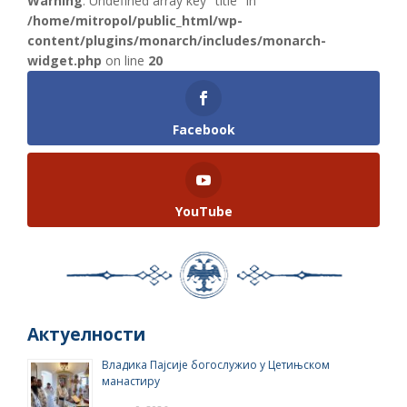
Warning
: Undefined array key "title" in
/home/mitropol/public_html/wp-
content/plugins/monarch/includes/monarch-
widget.php
on line
20
Facebook
YouTube
Актуелности
Владика Пајсије богослужио у Цетињском
манастиру