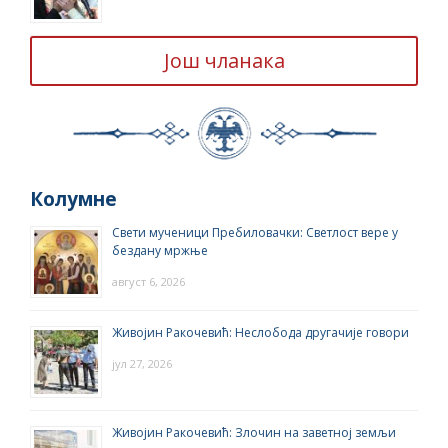
Још чланака
Колумне
Свети мученици Пребиловачки: Светлост вере у
бездану мржње
август 6, 2026
Живојин Ракочевић: Неслобода другачије говори
јул 27, 2026
Живојин Ракочевић: Злочин на заветној земљи