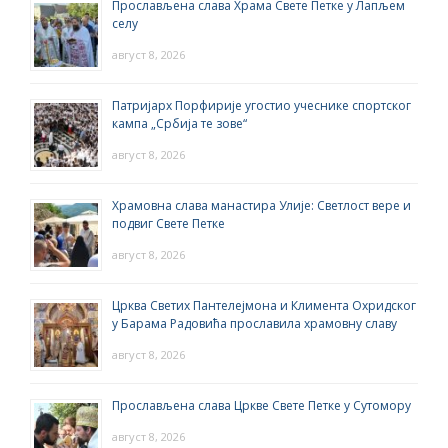
Прослављена слава Храма Свете Петке у Лапљем
селу
август 8, 2026
Патријарх Порфирије угостио учеснике спортског
кампа „Србија те зове“
август 8, 2026
Храмовна слава манастира Улије: Светлост вере и
подвиг Свете Петке
август 8, 2026
Црква Светих Пантелејмона и Климента Охридског
у Барама Радовића прославила храмовну славу
август 8, 2026
Прослављена слава Цркве Свете Петке у Сутомору
август 8, 2026