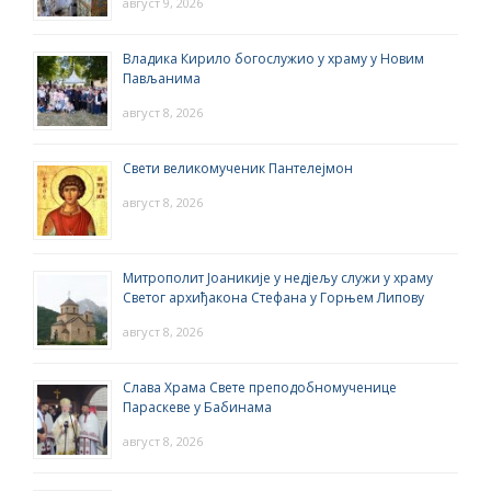
август 9, 2026
Владика Кирило богослужио у храму у Новим
Пављанима
август 8, 2026
Свети великомученик Пантелејмон
август 8, 2026
Митрополит Јоаникије у недјељу служи у храму
Светог архиђакона Стефана у Горњем Липову
август 8, 2026
Слава Храма Свете преподобномученице
Параскеве у Бабинама
август 8, 2026