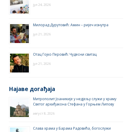
јул 24, 2026
Милорад Дурутовић: Амин – ријеч изнутра
јул 21, 2026
Отац Гојко Перовић: Чудесни свитац
јул 21, 2026
Најаве догађаја
Митрополит Јоаникије у недјељу служи у храму
Светог архиђакона Стефана у Горњем Липову
август 8, 2026
Слава храма у Барама Радовића, богослужи