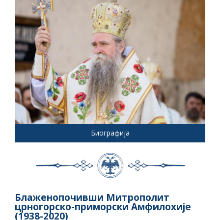
Биографија
Блаженопочивши Митрополит
црногорско-приморски Амфилохије
(1938-2020)