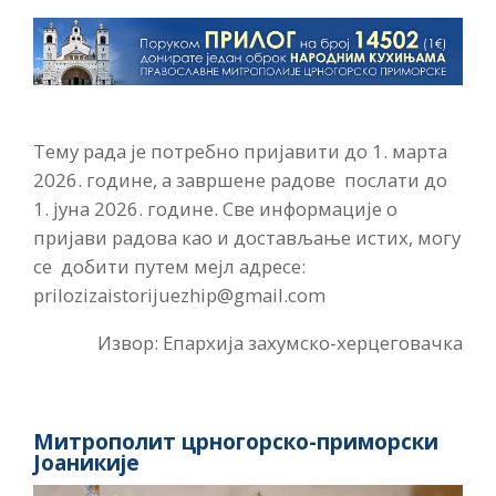
Тему рада је потребно пријавити до 1. марта
2026. године, а завршене радове послати до
1. јуна 2026. године. Све информације о
пријави радова као и достављање истих, могу
се добити путем мејл адресе:
prilozizaistorijuezhip@gmail.com
Извор: Епархија захумско-херцеговачка
Митрополит црногорско-приморски
Јоаникије