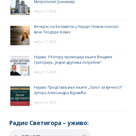
Митрополит Јоаникије
август 7, 2026
Вечерас на Белависти у Херцег Новом поетско
вече Теодоре Ковач
август 7, 2026
Најава: У Котору промоција књиге Владике
Григорија ,,Једни другима потребни”
август 7, 2026
Најава: Представљање књиге „Залог за вјечност“
аутора Александра Вујовића
август 6, 2026
Радио Светигора – yживо: