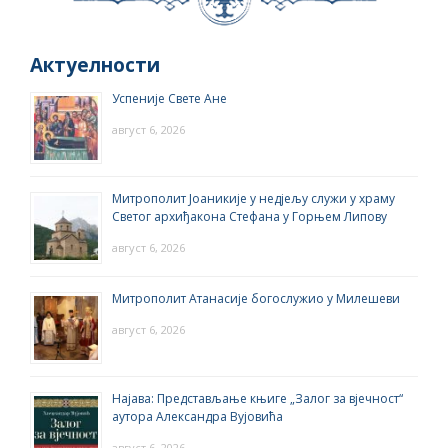
Актуелности
Успеније Свете Ане
август 6, 2026
Митрополит Јоаникије у недјељу служи у храму
Светог архиђакона Стефана у Горњем Липову
август 6, 2026
Митрополит Атанасије богослужио у Милешеви
август 6, 2026
Најава: Представљање књиге „Залог за вјечност“
аутора Александра Вујовића
август 6, 2026