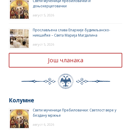
Свети мученици пребиловачки и
доњохерцеговачки
август 5, 2026
Прослављена слава Епархије будимљанско-
никшићке – Света Марија Магдалина
август 5, 2026
Још чланака
Колумне
Свети мученици Пребиловачки: Светлост вере у
бездану мржње
август 6, 2026