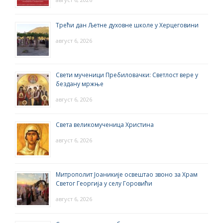
Трећи дан Љетне духовне школе у Херцеговини
август 6, 2026
Свети мученици Пребиловачки: Светлост вере у
бездану мржње
август 6, 2026
Света великомученица Христина
август 6, 2026
Митрополит Јоаникије освештао звоно за Храм
Светог Георгија у селу Горовићи
август 6, 2026