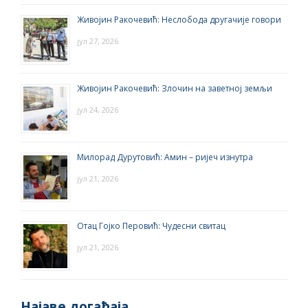
Живојин Ракочевић: Неслобода другачије говори
јул 27, 2026
Живојин Ракочевић: Злочин на заветној земљи
јул 24, 2026
Милорад Дурутовић: Амин – ријеч изнутра
јул 21, 2026
Отац Гојко Перовић: Чудесни свитац
јул 21, 2026
Најаве догађаја