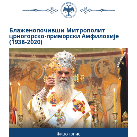
Блаженопочивши Митрополит
црногорско-приморски Амфилохије
(1938-2020)
Животопис