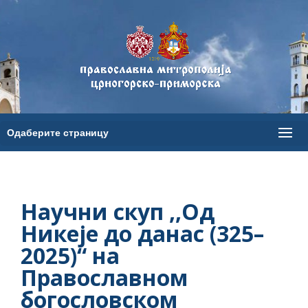
Научни скуп ,,Од
Никеје до данас (325–
2025)“ на
Православном
богословском