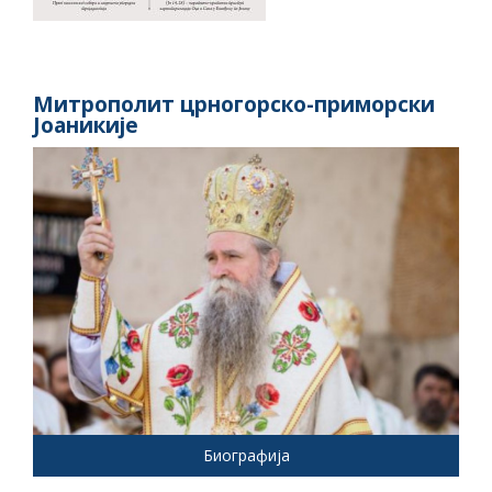
Митрополит црногорско-приморски
Јоаникије
Биографија