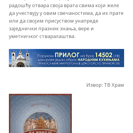
радошћу отвара своја врата свима који желе
да учествују у овим свечаностима, да их прате
или да својим присуством унапреде
заједнички празник знања, вере и
уметничког стваралаштва.
Извор: ТВ Храм