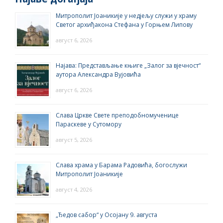
Митрополит Јоаникије у недјељу служи у храму
Светог архиђакона Стефана у Горњем Липову
август 6, 2026
Најава: Представљање књиге „Залог за вјечност“
аутора Александра Вујовића
август 6, 2026
Слава Цркве Свете преподобномученице
Параскеве у Сутомору
август 5, 2026
Слава храма у Барама Радовића, богослужи
Митрополит Јоаникије
август 4, 2026
„Ђедов сабор“ у Осојану 9. августа