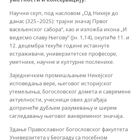
Научни скуп, под насловом „Од Никеје до
данас (325–2025): трајни значај Првог
васељенског сабора“, као и изложба икона „И
видесмо славу Његову“ (Јн. 1,14), окупиће 11. и
12. децембра текуће године истакнуте
истраживаче, универзитетске професоре,
уметнике, научне и културне посленике.
Заједничким промишљањем Никејског
исповедања вере, његовог историјског
утемељења, богословског домета и савремене
актуелности, учесници ових догађаја
допринеће дубљем разумевању и ширем
сагледавању његовог ванвременог значаја.
Здање Православног богословског факултета
Универзитета у Београду са посебном