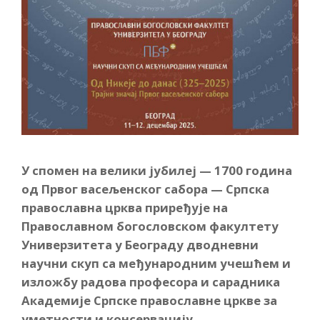
У спомен на велики јубилеј — 1700 година
од Првог васељенског сабора — Српска
православна црква приређује на
Православном богословском факултету
Универзитета у Београду дводневни
научни скуп са међународним учешћем и
изложбу радова професора и сарадника
Академије Српске православне цркве за
уметности и консервацију.