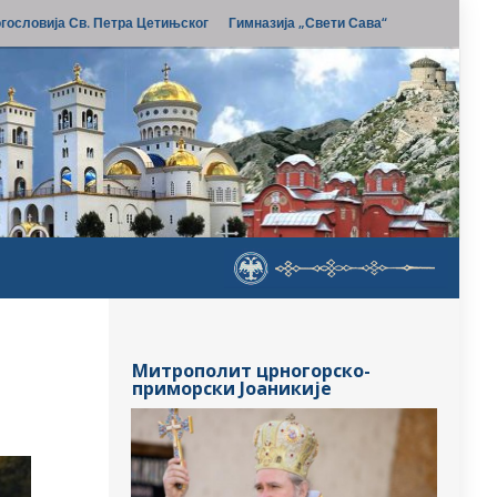
гословија Св. Петра Цетињског
Гимназија „Свети Сава“
Митрополит црногорско-
приморски Јоаникије