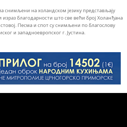
а снимљени на холандском језику представљају
 израз благодарности што све већи број Холанђана
стовој. Песма и спот су снимљени по благослову
ког и западноевропског г. Јустина.