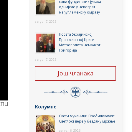
крви фундинских јунака
однијеле у неповрат
међуплеменску омразу
август 7, 2026
Посета Украјинској
Православној Цркви
Митрополита немачког
Григорија
август 7, 2026
Још чланака
СПЦ
Колумне
Свети мученици Пребиловачки:
Светлост вере у бездану мржње
август 6, 2026