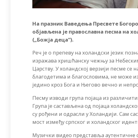
На празник Ваведења Пресвете Богоро
објављена је православна песма на х
(„Божја деца“).
Реч је о препеву на холандски језик поз
изражава хришћанску чежњу за Небески
Царству. У холандској верзији песме се 
благодетима и благословима, не може из
једино кроз Бога и Његово вечно и непр
Песму изводи група појаца из различити
Група је састављена од појаца холандско
су рођени и одрасли у Холандији. Сам са
мост између српског и холандског идент
Музички видео представља аутентичне с