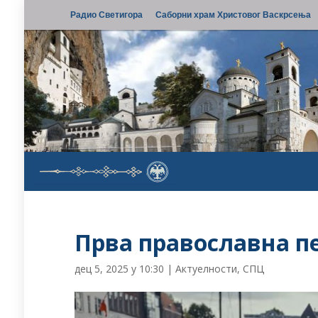
Радио Светигора
Саборни храм Христовог Васкрсења
Прва православна п
дец 5, 2025 у 10:30
|
Актуелности
,
СПЦ