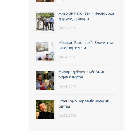
Живојин Ракочевић: Неслобода
другачије говори
јул 27, 2026
Живојин Ракочевић: Злочин на
заветној земљи
јул 24, 2026
Милорад Дурутовић: Амин –
ријеч изнутра
јул 21, 2026
Отац Гојко Перовић: Чудесни
свитац
јул 21, 2026