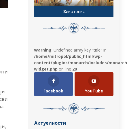
Животопис
Warning
: Undefined array key "title" in
/home/mitropol/public_html/wp-
content/plugins/monarch/includes/monarch-
widget.php
on line
20
бити
Facebook
YouTube
ји.
 сви
ва
Актуелности
ји,