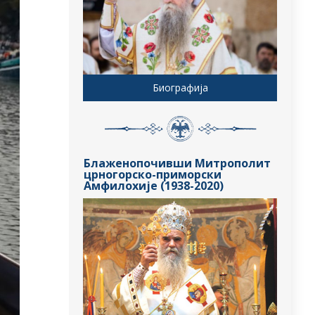
Биографија
Блаженопочивши Митрополит
црногорско-приморски
Амфилохије (1938-2020)