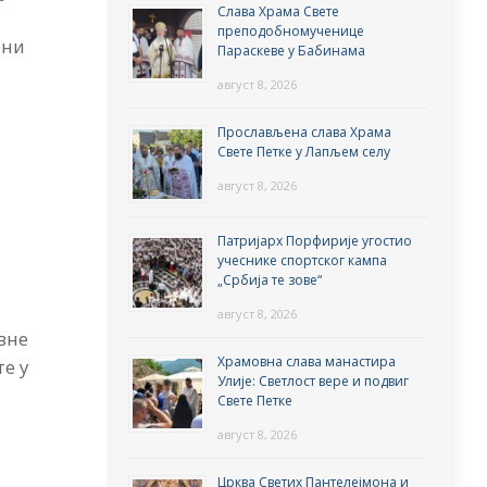
Слава Храма Свете
преподобномученице
ени
Параскеве у Бабинама
август 8, 2026
Прослављена слава Храма
Свете Петке у Лапљем селу
август 8, 2026
Патријарх Порфирије угостио
учеснике спортског кампа
„Србија те зове“
август 8, 2026
вне
Храмовна слава манастира
те у
Улије: Светлост вере и подвиг
Свете Петке
август 8, 2026
Црква Светих Пантелејмона и