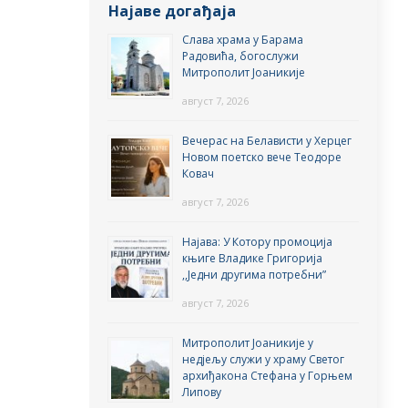
Најаве догађаја
Слава храма у Барама
Радовића, богослужи
Митрополит Јоаникије
август 7, 2026
Вечерас на Белависти у Херцег
Новом поетско вече Теодоре
Ковач
август 7, 2026
Најава: У Котору промоција
књиге Владике Григорија
,,Једни другима потребни”
август 7, 2026
Митрополит Јоаникије у
недјељу служи у храму Светог
архиђакона Стефана у Горњем
Липову