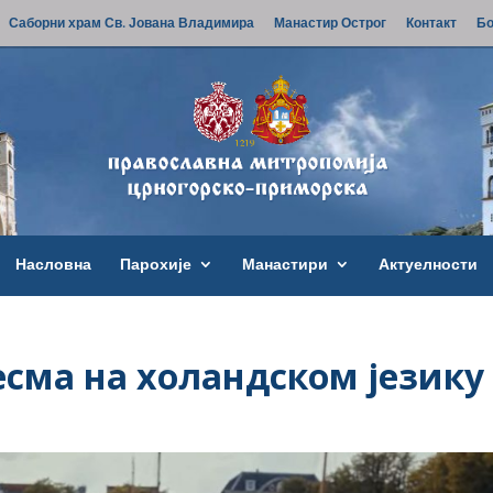
Саборни храм Св. Јована Владимира
Манастир Острог
Контакт
Бо
Насловна
Парохије
Манастири
Актуелности
есма на холандском језику