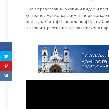
Први православни музички видео и песм
допринос мисионарским напорима, као и
приступа Светој Православној Цркви Хри
Његовог Преосвештенства Епископа парис