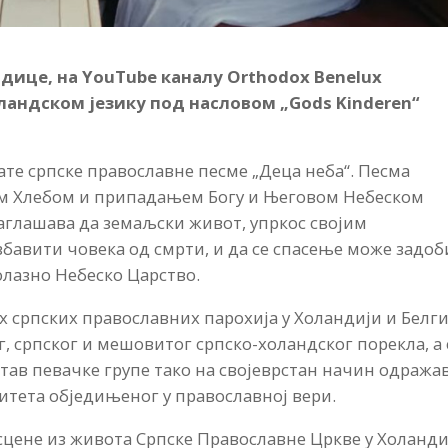
дице, на YouTube каналу Orthodox Benelux
оландском језику под насловом „Gods Kinderen“
нате српске православне песме „Деца неба“. Песма
м Хлебом и припадањем Богу и Његовом Небеском
наглашава да земаљски живот, упркос својим
бавити човека од смрти, и да се спасење може задо
олазно Небеско Царство.
х српских православних парохија у Холандији и Белги
г, српског и мешовитог српско-холандског порекла, а
став певачке групе тако на својеврстан начин одража
итета обједињеног у православној вери.
цене из живота Српске Православне Цркве у Холанди