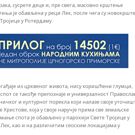
брака, сусрете деце и, пре свега, масовно крштење
тења је обављена у реци Лек, после чега су новокршт
Тројице у Ротердаму.
догађаје из црквеног живота, нису коришћени глумци,
 спот се такође препознаје и универзалност Правосла
ничког и културног порекла који налазе своје уточиш
Христове, која у своје наручје прима све земаљске
имање спота је обављено у парохији Свете Тројице у
 Лек, као и на различитим сеоским локацијама у