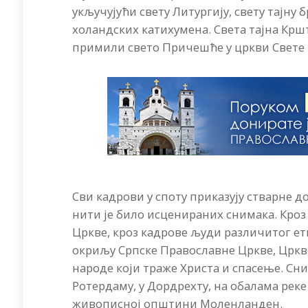
укључујући свету Литургију, свету тајну 
холандских катихумена. Света тајна Крш
примили свето Причешће у цркви Свете 
Сви кадрови у споту приказују стварне 
нити је било исценираних снимака. Кроз
Цркве, кроз кадрове људи различитог ет
окриљу Српске Православне Цркве, Цркве 
народе који траже Христа и спасење. Сн
Ротердаму, у Дордрехту, на обалама реке
живописној општини Моленланден.