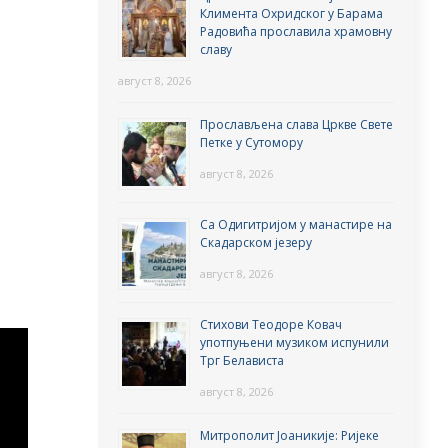
Климента Охридског у Барама
Радовића прославила храмовну
славу
август 8, 2026
Прослављена слава Цркве Свете
Петке у Сутомору
август 8, 2026
Са Одигитријом у манастире на
Скадарском језеру
август 8, 2026
Стихови Теодоре Ковач
употпуњени музиком испунили
Трг Белависта
август 8, 2026
Митрополит Јоаникије: Ријеке